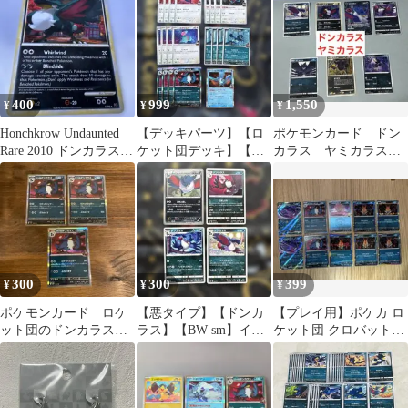
400
999
1,550
¥
¥
¥
Honchkrow Undaunted
【デッキパーツ】【ロ
ポケモンカード ドン
Rare 2010 ドンカラス
ケット団デッキ】【ポ
カラス ヤミカラス
英語版
リゴン〜ポリゴンZ ド
進化セット 7枚 Pt
ンカラス】等44枚
L2
300
300
399
¥
¥
¥
ポケモンカード ロケ
【悪タイプ】【ドンカ
【プレイ用】ポケカ ロ
ット団のドンカラス 3
ラス】【BW sm】イラ
ケット団 クロバット・
枚
スト 4点
ドンカラスRR等 10枚ま
とめ売り