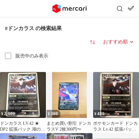
#ドンカラス の検索結果
並び替え
販売中のみ表示
2,000
300
480
¥
¥
¥
ドンカラス LV.42 ★
まとめ買い割引 ドンカ
ポケモンカード ドンカ
DP2 拡張パック 湖の秘
ラスV 2枚300円〜
ラス Lv.42 拡張パック
密 キラ DPBP#226
湖の秘密 DPBP#226