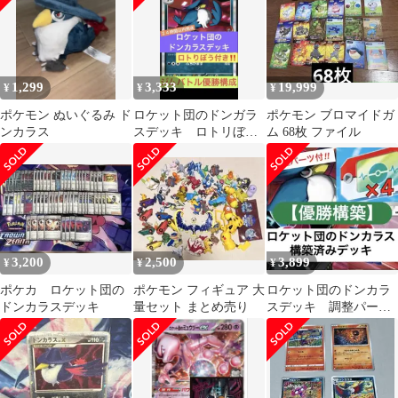
1,299
3,333
19,999
¥
¥
¥
ポケモン ぬいぐるみ ド
ロケット団のドンガラ
ポケモン ブロマイドガ
ンカラス
スデッキ ロトリぼう
ム 68枚 ファイル
入り
3,200
2,500
3,899
¥
¥
¥
ポケカ ロケット団の
ポケモン フィギュア 大
ロケット団のドンカラ
ドンカラスデッキ
量セット まとめ売り
スデッキ 調整パーツ4
枚つき 1/12優勝構築
☆