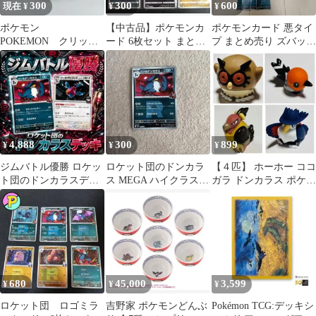
300
300
600
現在 ¥
¥
¥
ポケモン
【中古品】ポケモンカ
ポケモンカード 悪タイ
POKEMON クリッピ
ード 6枚セット まとめ
プ まとめ売り ズバット
ングフィギュア ドン
売り ノーマル/キラ
ゴルバット クロバット
カラス
①
4,888
300
899
¥
¥
¥
ジムバトル優勝 ロケッ
ロケット団のドンカラ
【４匹】 ホーホー ココ
ト団のドンカラスデッ
ス MEGA ハイクラスパ
ガラ ドンカラス ポケモ
キ ポケカ構築済デッキ
ック MEGAドリームex
ン ソフビ 指人形
10…
680
45,000
3,599
¥
¥
¥
ロケット団 ロゴミラ
吉野家 ポケモンどんぶ
Pokémon TCG:デッキシ