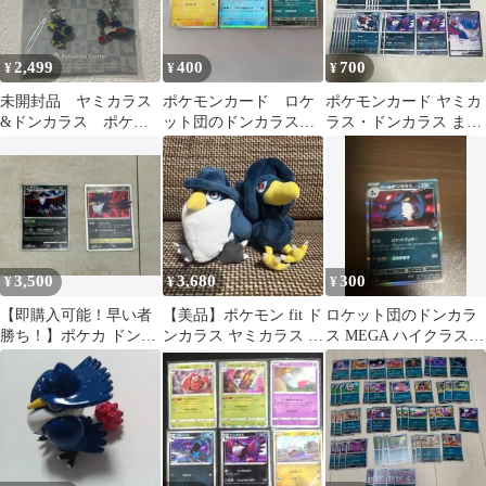
2,499
400
700
¥
¥
¥
未開封品 ヤミカラス
ポケモンカード ロケ
ポケモンカード ヤミカ
&ドンカラス ポケモ
ット団のドンカラス
ラス・ドンカラス まと
ンセンター 全国ずか
Rミラー 他合計3枚セ
め売り 38枚
んメタルチャーム
ット
2012年版 ポケモン
ポケットモンスターグ
ッズ Pokemon
3,500
3,680
300
¥
¥
¥
【即購入可能！早い者
【美品】ポケモン fit ド
ロケット団のドンカラ
勝ち！】ポケカ ドンカ
ンカラス ヤミカラス ぬ
ス MEGA ハイクラスパ
ラス 2枚セット
いぐるみセット
ック MEGAドリームex
10…