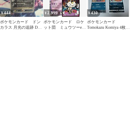
444
2,999
430
¥
¥
¥
ポケモンカード ドン
ポケモンカード ロケ
ポケモンカード
カラス 月光の追跡 DP4
ット団 ミュウツーex
Tomokazu Komiya 4枚
ドンカラスLV.X 1ED
ニャースデッキシー
ドンカラス 他
ルド