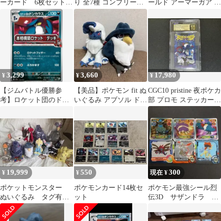
ーカード 6枚セット
り 全7種 コンプリート
ールド アーマーガア カ
ドンカラスなど
セット
ラスのいる麦畑
3,299
3,660
17,980
¥
¥
¥
​【ジムバトル優勝参
【美品】ポケモン fit ぬ
CGC10 pristine 夜ポケカ
考】ロケット団のドン
いぐるみ アブソル ドン
部 プロモ ステッカー
カラス デッキ
カラス セット
PSA10以上
19,999
550
300
¥
¥
現在 ¥
ポケットモンスター
ポケモンカード14枚セ
ポケモン最強シール烈
ぬいぐるみ タグ有り
ット
伝3D サザンドラ ホ
(ルガルガンのみ無し
ワイトキュレム ケル
) 11体
ディオ