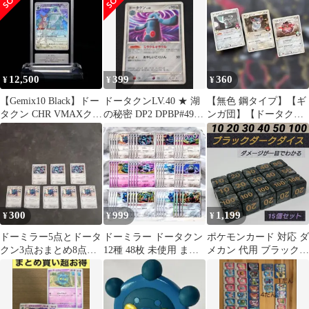
12,500
399
360
¥
¥
¥
【Gemix10 Black】ドー
ドータクンLV.40 ★ 湖
【無色 鋼タイプ】【ギ
タクン CHR VMAXクラ
の秘密 DP2 DPBP#499
ンガ団】【ドータクン
イマックス 208
1ED ポケカ ③
ブニャット フォレト
ス】イラスト3点
300
999
1,199
¥
¥
¥
ドーミラー5点とドータ
ドーミラー ドータクン
ポケモンカード 対応 ダ
クン3点おまとめ8点セ
12種 48枚 未使用 まと
メカン 代用 ブラック
ット
め売り しんかジャマー
ダーク ダイス サイコロ
他
ダメカンダイス 15個セ
ット