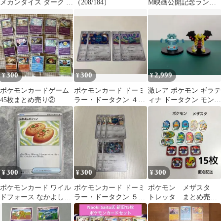
メカンダイス ダーク カ
（208/184）
M映画公開記念ランダ
ウンター ダイス サイコ
ムパック2009 M
ロ
300
300
2,999
¥
¥
¥
ポケモンカードゲーム
ポケモンカード ドーミ
激レア ポケモン ギラテ
45枚まとめ売り②
ラー・ドータクン ４枚
ィナ ドータクン モンコ
セット
レ ポケットモンスター
人形
300
300
300
¥
¥
¥
ポケモンカード ワイル
ポケモンカード ドーミ
ポケモン メザスタ
ドフォース なかよしポ
ラー・ドータクン ５枚
トレッタ まとめ売
フィン U
セット
り 15枚