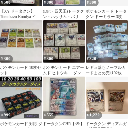
500
800
300
¥
¥
¥
【XY ドータクン】
(DPt・四天王)ドータク
ポケモンカード ドータ
Tomokazu Komiya イラ
ン・ハッサム・バリヤ
クン ドーミラー 3枚セ
スト1枚
ード・メガヤンマ 4枚
ット
セット
300
300
320
¥
¥
¥
ポケモンカード 10枚セ
ポケモンカード エアー
レギュ落ちノーマルカ
ット
ムド ヒトツキ ニダンギ
ードまとめ売り92枚
ルなど24枚セット
【鋼タイプ】※Gレギ
ュレーション中心
999
555
1,222
¥
¥
¥
ポケモンカード 対応 ダ
ドータクンCHR【s8b】
ドータクン ディアルガ