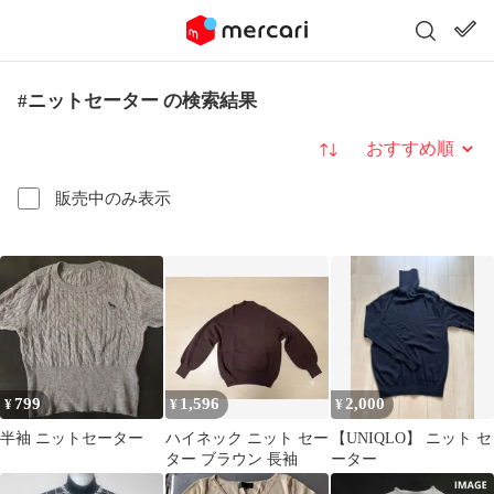
#ニットセーター の検索結果
並び替え
販売中のみ表示
799
1,596
2,000
¥
¥
¥
半袖 ニットセーター
ハイネック ニット セー
【UNIQLO】 ニット セ
ター ブラウン 長袖
ーター