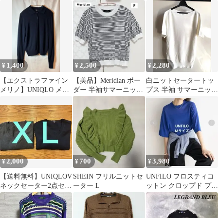
y2k クラシカル 平成
ー Sサイズ
☆ ニットセーター
オレンジ M
1,400
2,500
2,280
¥
¥
¥
【エクストラファイン
【美品】Meridian ボー
白ニットセータートッ
メリノ】UNIQLO メリ
ダー 半袖サマーニット
プス 半袖 サマーニット
ノポロセーター M ネイ
白黒 モノトーン
ホワイト 上品 綺麗め
ビー 美品
シンプル
2,000
700
3,980
¥
¥
¥
【送料無料】UNIQLOV
SHEIN フリルニットセ
UNFILO フロスティコ
ネックセーター2点セッ
ーター L
ットン クロップド プル
ト(値引き最終)
オーバー M ブルー系