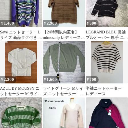
1,480
2,900
580
¥
¥
¥
Seve ニットセーター L
【24時間以内匿名】
LEGRAND BLEU 長袖
サイズ 新品タグ付き マ
mimosalip レディース
プルオーバー 厚手 ニッ
ルチカラー ゆったり
半袖 ニット ブラウン
ト セーター ケーブル編
茶
み
2,200
1,600
700
¥
¥
¥
AZUL BY MOUSSY ニ
ライトグリーン Mサイ
半袖ニットセーター
ットセーター M ライト
ズ ニットセーター
レディース
グレー
春 薄手