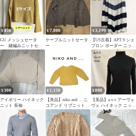
450
7,000
3,199
¥
¥
¥
GU メッシュセータ
ケーブルニットセータ
【US古着】APT.9 シェ
ー 鍵編みニットセー
ー
ブロン ボーダー ニット
ター ニット シアー
セーター XL
ニット
300
1,150
800
¥
¥
¥
アイボリー ハイネック
【美品】niko and ... ニ
【美品】a.v.v アーヴェ
ニット 長袖
コアンド リブニットセ
ヴェ ハイネック ニット
ーター マスタード
セーター ブラック M