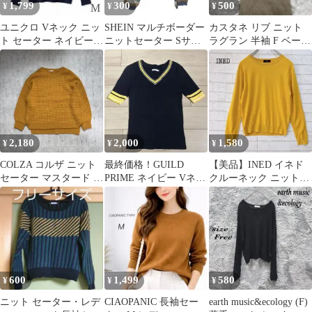
1,799
300
500
¥
¥
¥
ユニクロ Vネック ニッ
SHEIN マルチボーダー
カスタネ リブ ニット
ト セーター ネイビー
ニットセーター Sサイ
ラグラン 半袖 F ベージ
長袖 M
ズ
ュ【261】
2,180
2,000
1,580
¥
¥
¥
COLZA コルザ ニット
最終価格！GUILD
【美品】INED イネド
セーター マスタード M
PRIME ネイビー Vネッ
クルーネック ニットセ
ゆるだぼ
クセーター半袖36 ラブ
ーター (9)黄 ウール
レス
100%
600
1,499
580
¥
¥
¥
ニット セーター・レデ
CIAOPANIC 長袖セー
earth music&ecology (F)