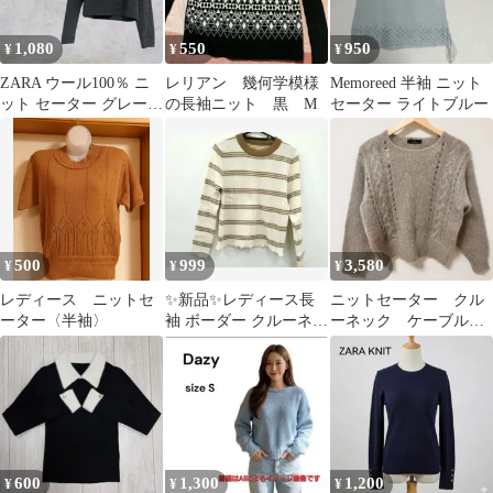
1,080
550
950
¥
¥
¥
ZARA ウール100％ ニ
レリアン 幾何学模様
Memoreed 半袖 ニット
ット セーター グレー
の長袖ニット 黒 M
セーター ライトブルー
シンプル ベーシック 秋
冬
500
999
3,580
¥
¥
¥
レディース ニットセ
✨新品✨レディース長
ニットセーター クル
ーター〈半袖〉
袖 ボーダー クルーネッ
ーネック ケーブル編
ク ニット ホワイト ブ
み 長袖 プルオーバ
ラウン F
ー ナチュラル
600
1,300
1,200
¥
¥
¥