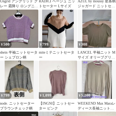
Ungrid アングリッド グ
RADICI ベージュ ニッ
AZUL by moussy 星条柄
レー 霜降り ロングニッ
トセーター Lサイズ
ジャガード ニットセー
ト セーター ゆったり
ター M
500
799
300
¥
¥
¥
shein 半袖ニットセータ
miteミテニットセータ
LANCEL 半袖ニット M
ー シェブロン柄
ー
サイズ オリーブグリー
ン
799
1,099
5,200
¥
¥
¥
node. ニットセーター
【INGNI】ニットセー
WEEKEND Max Maraレ
ブラウンチェック柄
ター ピンク
ディース長袖ニットセ
ーター