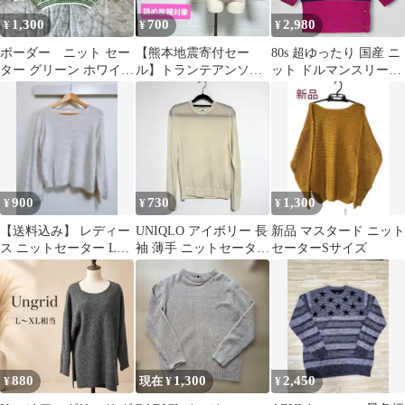
1,300
700
2,980
¥
¥
¥
ボーダー ニット セー
【熊本地震寄付セー
80s 超ゆったり 国産 ニ
ター グリーン ホワイト
ル】トランテアンソン
ット ドルマンスリーブ
S 古着 韓国 Y2K
ドゥモード☆ V開き
バイカラー 体型カバー
セーター ピンク S
美品
900
730
1,300
¥
¥
¥
【送料込み】 レディー
UNIQLO アイボリー 長
新品 マスタード ニット
ス ニットセーター Lサ
袖 薄手 ニットセーター
セーターSサイズ
イズ
Mサイズ
880
1,300
2,450
¥
現在 ¥
¥