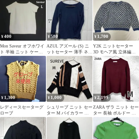
400
580
1,700
¥
¥
¥
Mon Saveur オフホワイ
AZUL アズール (S) ニ
Y2K ニットセーター
ト 半袖 ニット ケーブ
ットセーター 薄手 ネイ
3D モヘア風 立体編み
ル編み セーター
ビー ボートネック
青 白 レトロ 総柄 L
1,300
1,000
2,199
¥
¥
¥
レディースセーターグ
シュリーブ ニット セー
ZARA ザラ ニット セー
ローブ
ター M バイカラー 配
ター 長袖 ボルドー M
色 切替 Vネック
レディース 秋冬 人気