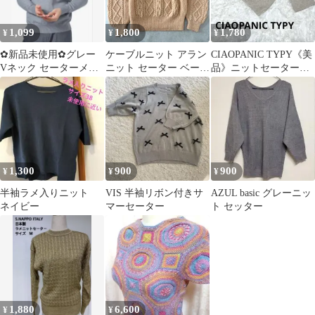
1,099
1,800
1,780
¥
¥
¥
✿新品未使用✿グレー
ケーブルニット アラン
CIAOPANIC TYPY《美
Vネック セーターメン
ニット セーター ベージ
品》ニットセーター✨
ズ秋冬服ニットセータ
ュ 森ガール フェアリー
セール割引中❣️
ーシンプル3XL
グランジ
1,300
900
900
¥
¥
¥
半袖ラメ入りニット
VIS 半袖リボン付きサ
AZUL basic グレーニッ
ネイビー
マーセーター
ト セッター
1,880
6,600
¥
¥