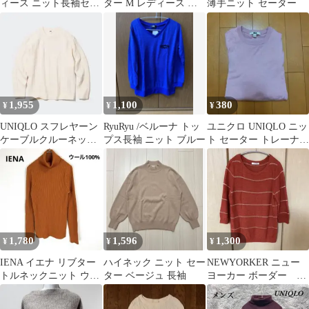
ィース ニット長袖セー
ター M レディース ブ
薄手ニット セーター
ター
ランド ウール混 ブラウ
ン
1,955
1,100
380
¥
¥
¥
UNIQLO スフレヤーン
RyuRyu /ベルーナ トッ
ユニクロ UNIQLO ニッ
ケーブルクルーネック
プス長袖 ニット ブルー
ト セーター トレーナー
セーター ホワイト 服
トップス ニットセータ
ユニクロ
ー
1,780
1,596
1,300
¥
¥
¥
IENA イエナ リブター
ハイネック ニット セー
NEWYORKER ニュー
トルネックニット ウー
ター ベージュ 長袖
ヨーカー ボーダー 春
ル100％ オレンジ
秋 ニット