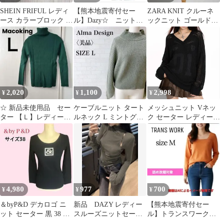
SHEIN FRIFUL レディ
【熊本地震寄付セー
ZARA KNIT クルーネ
ース カラーブロック ニ
ル】Dazy☆ ニットセ
ックニット ゴールドボ
ットセーター ブラック
ーター S
タン ネイビー L 中国製
2,020
1,100
2,998
¥
¥
¥
☆ 新品未使用品 セー
ケーブルニット タート
メッシュニット Vネッ
ター 【Ｌ】レディース
ルネック L ミントグリ
ク セーター レディース
タートルネック ニット
ーン ショート丈ニッ
透かし編み トップス 長
セーター 春
ト セーター
袖 ゆるニット オーバー
サイズ 体型カバー 春
秋 重ね着 レイヤード
韓国 ストリート 黒 ブ
ラック ロゴニット 薄手
ビッグ カジュアル きれ
4,980
977
700
¥
¥
¥
いめ 大人可愛い [1272]
＆byP&D デカロゴ ニ
新品 DAZY レディー
【熊本地震寄付セー
ット セーター 黒 38 M
スルーズニットセータ
ル】トランスワーク