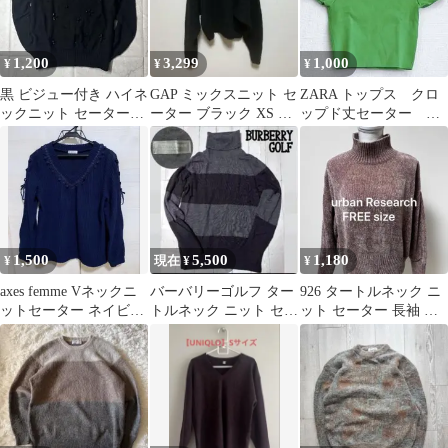
1,200
3,299
1,000
¥
¥
¥
黒 ビジュー付き ハイネ
GAP ミックスニット セ
ZARA トップス クロ
ックニット セーター
ーター ブラック XS レ
ップド丈セーター
長袖 古着 ビーズ
ディース ゆったり
USA Mサイズ 匿名配送
1,500
5,500
1,180
¥
現在 ¥
¥
axes femme Vネックニ
バーバリーゴルフ ター
926 タートルネック ニ
ットセーター ネイビー
トルネック ニット セー
ット セーター 長袖 も
M
ター ボーダー L ウール
こもこ ブラウン系
100%