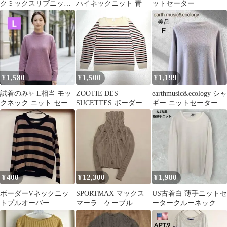
クミックスリブニッ
ハイネックニット 青
ットセーター
ト ベージュ
1,580
1,500
1,199
¥
¥
¥
試着のみ✨ L相当 モッ
ZOOTIE DES
earthmusic&ecology シャ
クネック ニット セータ
SUCETTES ボーダーニ
ギー ニットセーター F
ー 大人可愛い くすみピ
ット 長袖 レディース
ライトグレー
ンク
Ｌ
400
12,300
1,980
¥
¥
¥
ボーダーVネックニッ
SPORTMAX マックス
US古着白 薄手ニットセ
トプルオーバー
マーラ ケーブル タ
ータークルーネック 無
ートルネック ニットセ
地 リブM ホワイト
ーター M