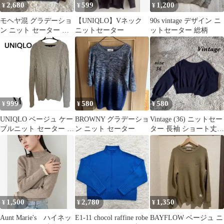
2,680
599
1,200
¥
¥
¥
モヘヤ混 グラデーショ
【UNIQLO】Vネック
90s vintage デザイン ニ
ン ニット セーター ブ
ニットセーター
ットセーター 総柄
ラウン レトロ y2k
999
580
580
¥
¥
¥
UNIQLO ベージュ ケー
BROWNY グラデーショ
Vintage (36) ニットセー
ブルニット セーター M
ン ニット セーター
ター 長袖 ショート丈
サイズ 長袖
背中開
1,500
2,780
1,350
¥
¥
¥
Aunt Marie's ハイネッ
E1-11 chocol raffine robe
BAYFLOW ベージュ ニ