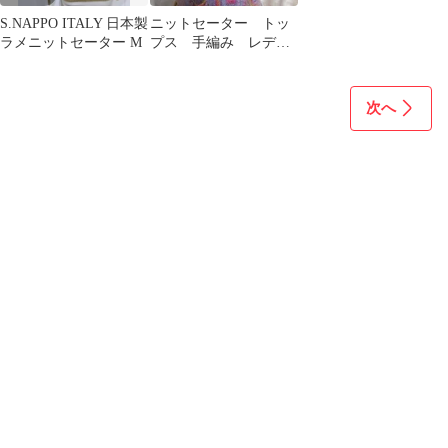
S.NAPPO ITALY 日本製
ニットセーター トッ
ラメニットセーター M
プス 手編み レディ
ース Mサイズ 新品
未使用 Ｙ−108
次へ