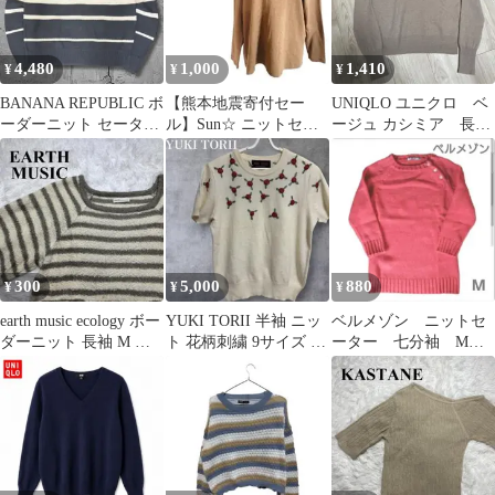
4,480
1,000
1,410
¥
¥
¥
BANANA REPUBLIC ボ
【熊本地震寄付セー
UNIQLO ユニクロ ベ
ーダーニット セーター
ル】Sun☆ ニットセー
ージュ カシミア 長袖
綿100% アメカジ
ター ブラウン L
ニットセーター XS
300
5,000
880
¥
¥
¥
earth music ecology ボー
YUKI TORII 半袖 ニッ
ベルメゾン ニットセ
ダーニット 長袖 M 美
ト 花柄刺繍 9サイズ M
ーター 七分袖 Mサ
品【208】
サイズ
イズ