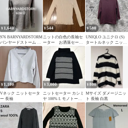
1,640
544
580
¥
¥
¥
976 BARNYARDSTORM
ニットの白色の長袖セ
UNIQLO ユニクロ (S)
バンヤードストーム ニ
ーター お洒落セータ
タートルネック ニット
ット セーター S
ー レディース 大特
セーター
価 最安値
1,100
3,000
800
¥
¥
¥
Vネック ニットセータ
ニットセーター カシミ
Mサイズ ダメージニッ
ー 長袖
ヤ 100% L モノトーン
ト 長袖 白黒
モード系 トラッド 黒