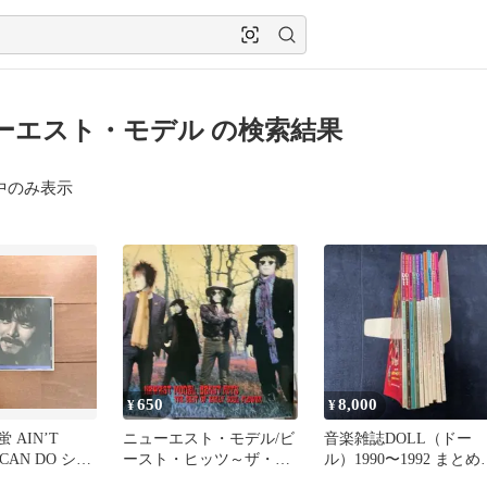
ーエスト・モデル の検索結果
中のみ表示
650
8,000
¥
¥
蛍 AIN’T
ニューエスト・モデル/ビ
音楽雑誌DOLL（ドー
I CAN DO シオ
ースト・ヒッツ～ザ・ベ
ル）1990〜1992 まとめ1
スト・オブ・アーリー・
冊