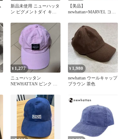
ム
新品未使用 ニューハッタ
【美品】
ト
ン ピグメントダイ キャ
newhattan×MARVEL コラ
ップ ユニセックス サン
ボキャップ 黒 アジャス
ド黒
ター付き
1,277
1,980
¥
¥
ニューハッタン
newhattan ウールキャップ
NEWHATTAN ピンク キ
ブラウン 茶色
ャップ ベースボールキャ
ップ