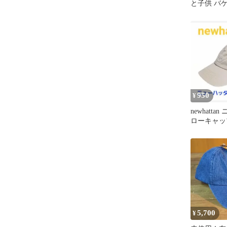
と子供 バ
950
¥
newhatt
ローキャッ
5,700
¥