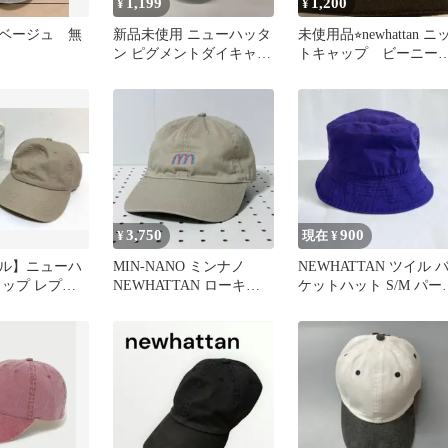
1,199
1,200
¥
¥
ベージュ 無
新品未使用 ニューハッタ
未使用品⭐︎newhattan ニ
ン ピグメントダイキャッ
トキャップ ビーニ
プ ユニセックス ダーク
ブラウンカラー
グリーン
3,750
900
¥
現在 ¥
ル】ニューハ
MIN-NANO ミンナノ
NEWHATTAN ツイル 
ャップ レプシ
NEWHATTAN ローキャ
ケットハット S/M パー
デュロイ バケ
ップ ベージュ
ル ニューハッタン