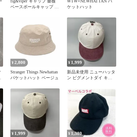
ー
fig&viper キャップ 薔薇
WTW×NEWHATTAN バ
ベースボールキャップ ニ
ケットハット
ューハッタン 美品
2,800
1,999
¥
¥
ク
Stranger Things Newhattan
新品未使用 ニューハッタ
ム
バケットハット ベージュ
ン ピグメントダイ キャ
ップ ユニセックス 白エ
ンジ
1,999
1,380
¥
¥