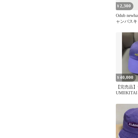
2,300
¥
Odub newh
ャンバス
SHIPS 刺
40,000
¥
【完売品】
UMIIKIT
プル Coco