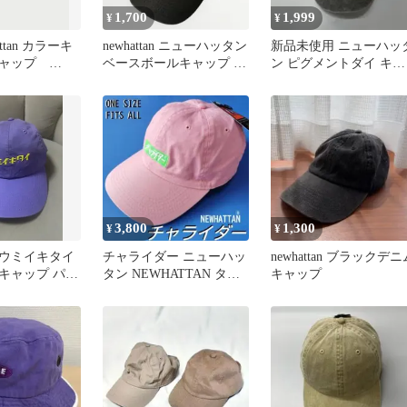
1,700
1,999
¥
¥
attan カラーキ
newhattan ニューハッタン
新品未使用 ニューハッ
キャップ
ベースボールキャップ ダ
ン ピグメントダイ キャ
繍
ークグレー フリー
ップ ユニセックス 白黒
3,800
1,300
¥
¥
ウミイキタイ
チャライダー ニューハッ
newhattan ブラックデニ
AIキャップ パー
タン NEWHATTAN タグ
キャップ
miさん着用
付 ワンサイズ ピンク