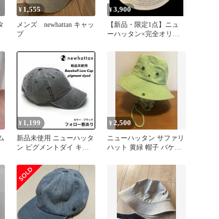
1,555
3,900
¥
¥
タ
メンズ newhattan キャッ
【新品・限定1点】ニュ
プ
ーハッタン×完全オリジ
ナル刺繍コラボバケハ ベ
ージュ
1,199
2,500
¥
¥
ム
新品未使用 ニューハッタ
ニューハッタン サファリ
ン ピグメントダイ キャ
ハット 黄緑 帽子 バケッ
ップ ユニセックス 黒 ブ
トハット アウトドア
ラック