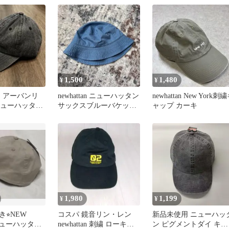
1,500
1,480
¥
¥
】アーバンリ
newhattan ニューハッタン
newhattan New York刺
ニューハッタン
サックスブルーバケット
ャップ カーキ
キャップ フリ
ハットS/M 綿100
1,980
1,199
¥
¥
⭐︎NEW
コスパ 鏡音リン・レン
新品未使用 ニューハッ
ニューハッタン
newhattan 刺繍 ローキャ
ン ピグメントダイ キャ