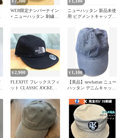
7,300
1,180
¥
¥
ッ
WEB限定ナンバーナイン
ニューハッタン 新品未使
ー
× ニューハッタン 刺繍ス
用 ピグメントキャップ
ウェードキャップ N(N)
ユニセックス 帽子 ブル
ー
2,900
1,100
¥
¥
バ
FLEXFIT フレックスフィ
【美品】newhattan ニュー
プ
ット CLASSIC JOCKEY
ハッタン デニムキャップ
CAP
ライトブルー フリー