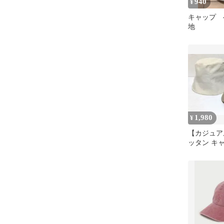
940
¥
キャップ 
地
1,980
¥
【カジュア
ッタン キ
ィム コー
ハ