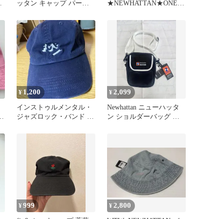
ン
ッタン キャップ パープ
★NEWHATTAN★ONESI
ル 紫 無地 コットン
ZE
1,200
2,099
¥
¥
インストゥルメンタル・
Newhattan ニューハッタ
ュ
ジャズロック・バンド 紺
ン ショルダーバッグ ブ
色 キャップ
ラック 新品
999
2,800
¥
¥