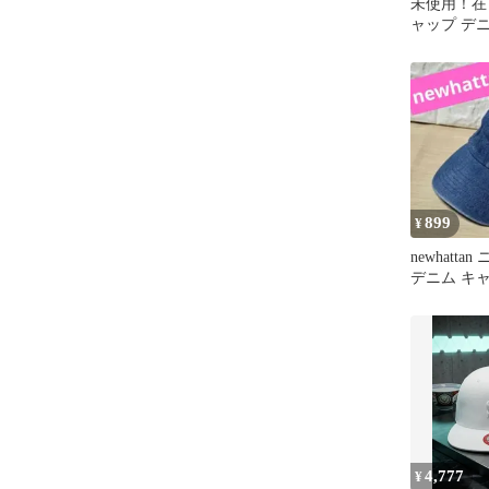
未使用！在
ャップ デニ
HATTAN
899
¥
newhatt
デニム キ
スター付
4,777
¥