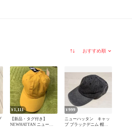
並び替え
1,111
999
¥
¥
プ
【新品・タグ付き】
ニューハッタン キャッ
NEWHATTAN ニューハ
プ ブラックデニム 帽子
ッタン キャップ ゴール
無地 newhattan