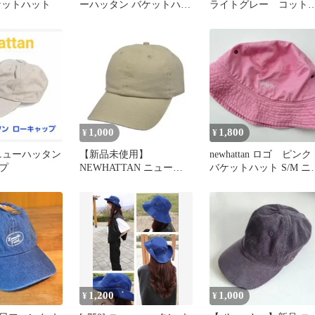
ケットハット
ーハッタン バケットハッ
ライトグレー コット
ト 黒8×8=49ストリート
100% 男女兼用
1,000
1,800
¥
¥
an ニューハッタン
【新品未使用】
newhattan ロゴ ピンク
プ
NEWHATTAN ニューハ
バケットハット S/M ニ
ッタン ピグメント ロー
ーハッタン
キャップ
1,200
1,000
¥
¥