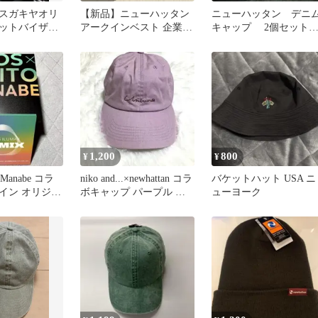
スガキヤオリ
【新品】ニューハッタン
ニューハッタン デニ
ットバイザー
アークインベスト 企業ロ
キャップ 2個セッ
ワイト
ゴ 刺繍 キャップ グレー
NEWHATTAN
帽子
1,200
800
¥
¥
o Manabe コラ
niko and...×newhattan コラ
バケットハット USA ニ
イン オリジナ
ボキャップ パープル 紫
ューヨーク
 帽子
帽子