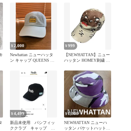
ド 黄色
2,000
999
¥
¥
繍キ
Newhattan ニューハッタ
【NEWHATTAN】ニュー
ン キャップ QUEENS 王
ハッタン HOMEY刺繍 チ
冠 刺繍 90s
ョコチップカモ キャップ
4,499
1,300
¥
¥
タ
新品未使用 パシフィッ
NEWHATTAN ニューハ
ククラブ キャップ ブ
ッタン バケットハット