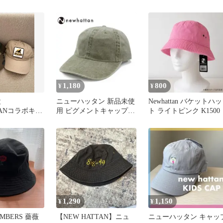
ベージュ 綿
ップ 黒
ップ ユニセックス チャ
コール
1,180
800
¥
¥
と
ニューハッタン 新品未使
Newhattan バケットハッ
TANコラボキャ
用 ピグメントキャップ
ト ライトピンク K1500
ット
ユニセックス 帽子 オリ
ーブ
1,290
1,150
¥
¥
EMBERS 薔薇
【NEW HATTAN】ニュ
ニューハッタン キャッ