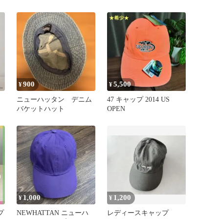
ラック
カモフラ 迷彩 L/XL
900
5,500
¥
¥
ニューハッタン デニム
47 キャップ 2014 US
バケットハット
OPEN
1,000
1,200
¥
¥
プ
NEWHATTAN ニューハ
レディースキャップ