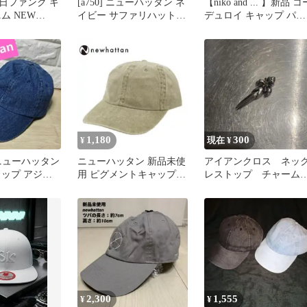
日ファンク キ
[a750] ニューハッタン ネ
【niko and ... 】新品 コ
ム NEW
イビー サファリハット
デュロイ キャップ パー
 ロゴ刺繍 帽子
アウトドアハット
プル
1,180
300
¥
現在 ¥
an ニューハッタン
ニューハッタン 新品未使
アイアンクロス ネッ
ャップ アジャ
用 ピグメントキャップ
レストップ チャー
ユニセックス ベージュ系
十字架 デッドストッ
カーキ
ク OLD
2,300
1,555
¥
¥