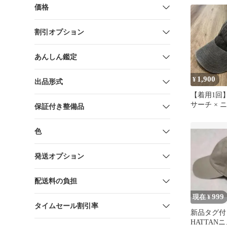
価格
割引オプション
あんしん鑑定
1,900
¥
出品形式
【着用1回
サーチ × 
保証付き整備品
別注デニム
ー
色
発送オプション
配送料の負担
999
現在 ¥
タイムセール割引率
新品タグ付き
HATTAN