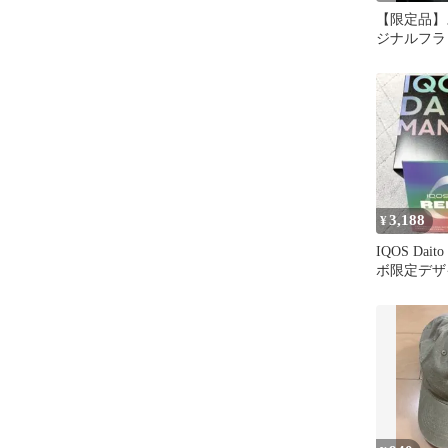
【限定品】
ジナルフラ
キャップホ
newhattan製
3,188
¥
IQOS Dait
ボ限定デザ
ルキャップ