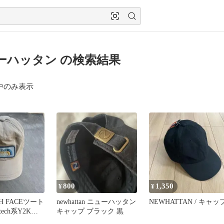
ーハッタン の検索結果
中のみ表示
800
1,350
¥
¥
TH FACEツート
newhattan ニューハッタン
NEWHATTAN / キャッ
ech系Y2Kア
キャップ ブラック 黒