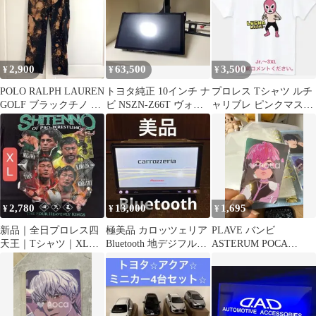
タ Toyota
2,900
63,500
3,500
¥
¥
¥
POLO RALPH LAUREN
トヨタ純正 10インチ ナ
プロレス Tシャツ ルチ
GOLF ブラックチノ ブ
ビ NSZN-Z66T ヴォク
ャリブレ ピンクマスク
リーチ加工 34
シー ノアパネル付き
マン チャンピオン ミル
マスカラス
2,780
13,000
1,695
¥
¥
¥
新品｜全日プロレス四
極美品 カロッツェリア
PLAVE バンビ
天王｜Tシャツ｜XL｜
Bluetooth 地デジフルセ
ASTERUM POCA
三沢｜小橋｜田上｜川
グ ナビ 動作確認済
ALBUM
田｜綿100%