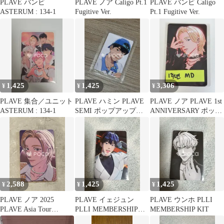
PLAVE バンビ
PLAVE ノア Caligo Pt.1
PLAVE バンビ Caligo
ASTERUM : 134-1
Fugitive Ver.
Pt.1 Fugitive Ver.
1,425
1,425
3,306
¥
¥
¥
PLAVE 集合／ユニット
PLAVE ハミン PLAVE
PLAVE ノア PLAVE 1st
ASTERUM : 134-1
SEMI ポップアップ
ANNIVERSARY ポップ
PLAVE 꼬깔콘 クンオ
アップストア WAY 4
クス맛
LUV RE-OPEN 購入特
典
2,588
1,425
1,425
¥
¥
¥
PLAVE ノア 2025
PLAVE イェジュン
PLAVE ウンホ PLLI
PLAVE Asia Tour
PLLI MEMBERSHIP
MEMBERSHIP KIT
[DASH: Quantum Leap]
KIT