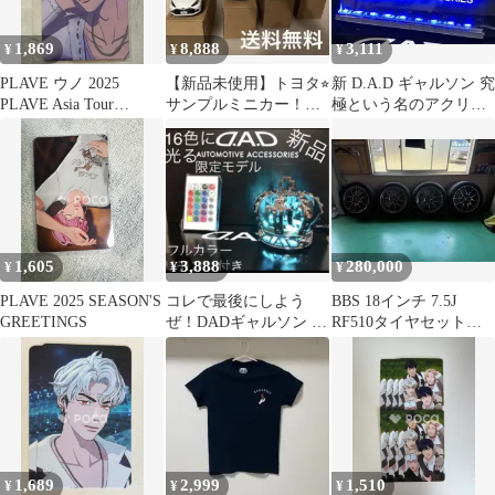
1,869
8,888
3,111
¥
¥
¥
PLAVE ウノ 2025
【新品未使用】トヨタ⭐︎
新 D.A.D ギャルソン 究
PLAVE Asia Tour
サンプルミニカー！ア
極という名のアクリル
[DASH: Quantum Leap]
クア⭐︎人気色４台セット
プレート 青く光るLED
Encore 購入特典
⭐︎即発送⭐︎
1,605
3,888
280,000
¥
¥
¥
PLAVE 2025 SEASON'S
コレで最後にしよう
BBS 18インチ 7.5J
GREETINGS
ぜ！DADギャルソン 16
RF510タイヤセット
色フルカラー遠隔操作
SET215/50R18
リモコン付き
1,689
2,999
1,510
¥
¥
¥