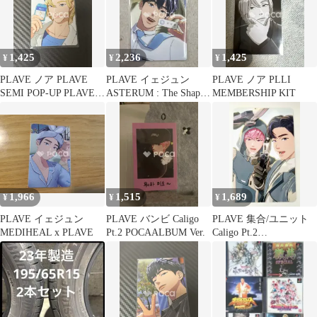
1,425
2,236
1,425
¥
¥
¥
PLAVE ノア PLAVE
PLAVE イェジュン
PLAVE ノア PLLI
SEMI POP-UP PLAVE
ASTERUM : The Shape
MEMBERSHIP KIT
꼬깔콘 グノクスス味
of Things to Come
1,966
1,515
1,689
¥
¥
¥
PLAVE イェジュン
PLAVE バンビ Caligo
PLAVE 集合/ユニット
MEDIHEAL x PLAVE
Pt.2 POCAALBUM Ver.
Caligo Pt.2
POCAALBUM Ver.