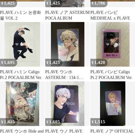
1,425
1,425
1,786
¥
¥
¥
PLAVE ハミン 논중화
PLAVE ノア ASTERUM
PLAVE バンビ
물 VOL.2
POCA ALBUM
MEDIHEAL x PLAVE
1,695
1,425
1,420
¥
¥
¥
PLAVE ハミン Caligo
PLAVE ウンホ
PLAVE バンビ Caligo
Pt.2 POCAALBUM Ver.
ASTERUM : 134-1
Pt.2 POCAALBUM Ver.
POCAALBUM ver.
1,425
1,605
1,515
¥
¥
¥
PLAVE ウンホ Hide and
PLAVE ウノ PLAVE
PLAVE ノア OFFICIAL