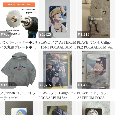
of Things to Come
MUSIC STORE
700
1,425
1,515
¥
¥
¥
バンパーカッター◆5サ
PLAVE ノア ASTERUM
PLAVE ウンホ Caligo
イズ丸鋸ブレード◆六
: 134-1 POCAALBUM
Pt.2 POCAALBUM Ver.
角シャンク付き◆家庭
ver.
用電動ドリル対応
13,663
1,515
1,425
¥
¥
¥
ノアNoah コア ロゴ フ
PLAVE ノア Caligo Pt.2
PLAVE イェジュン
ーディーM
POCAALBUM Ver.
ASTERUM POCA
ALBUM