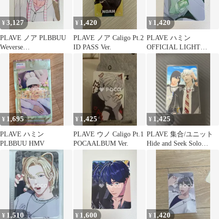
3,127
1,420
1,420
¥
¥
¥
PLAVE ノア PLBBUU
PLAVE ノア Caligo Pt.2
PLAVE ハミン
Weverse
ID PASS Ver.
OFFICIAL LIGHT
JAPAN/UNIVERSAL
STICK
MUSIC STORE
1,695
1,425
1,425
¥
¥
¥
PLAVE ハミン
PLAVE ウノ Caligo Pt.1
PLAVE 集合/ユニット
PLBBUU HMV
POCAALBUM Ver.
Hide and Seek Solo
Edition
1,510
1,600
1,420
¥
¥
¥