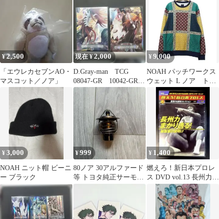
2,500
2,000
9,000
¥
現在 ¥
¥
「エウレカセブンAO・
D.Gray-man TCG
NOAH パッチワークス
マスコット／ノア」
08047-GR 10042-GR
ウェット L ノア トレ
美品 トレカ
ーナー
3,000
999
1,400
¥
¥
¥
NOAH ニット帽 ビーニ
80ノア 30アルファード
燃えろ！新日本プロレ
ー ブラック
等 トヨタ純正サーモス
ス DVD vol.13 長州力ま
タット
かり通る！