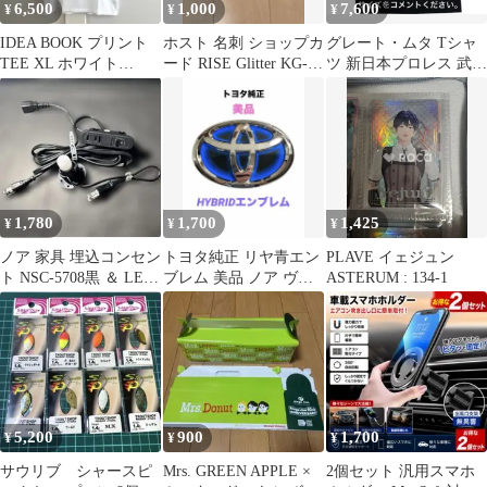
6,500
1,000
7,600
¥
¥
¥
IDEA BOOK プリント
ホスト 名刺 ショップカ
グレート・ムタ Tシャ
TEE XL ホワイト
ード RISE Glitter KG-
ツ 新日本プロレス 武藤
DOVER STREET
PRODUCE
敬司 武藤ベアー ミッシ
ング ノア
1,780
1,700
1,425
¥
¥
¥
ノア 家具 埋込コンセン
トヨタ純正 リヤ青エン
PLAVE イェジュン
ト NSC-5708黒 ＆ LED
ブレム 美品 ノア ヴォ
ASTERUM : 134-1
電球ソケットセット⭐︎⭐︎
クシー
5,200
900
1,700
¥
¥
¥
サウリブ シャースピ
Mrs. GREEN APPLE ×
2個セット 汎用スマホ