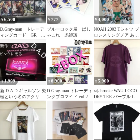
6,500
777
4,000
¥
¥
¥
D.Gray-man トレーデ
ブルーロック展 ぱし
NOAH 2003 Tシャツ プ
ィングカード GR 7
ゃこれ 糸師凛
ロレスリングノア あだ
枚 【美品】
ちつよし さん
1,999
8,900
5,900
¥
¥
¥
新 D.A.D ギャルソン 究
D.Gray-man トレーディ
rajabrooke WAU LOGO
極という名のアクリル
ングブロマイド vol.2
DRY TEE パープル L 美
プレート ピンクに光る
新品未開封 2BOX
品
LED