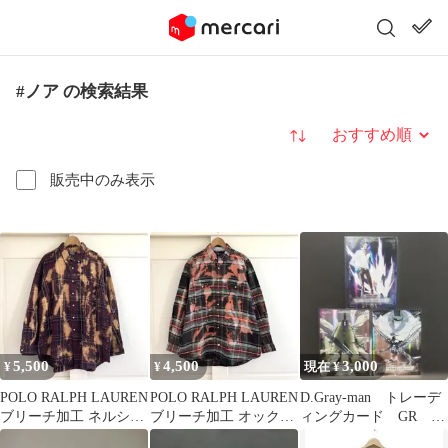
#ノア の検索結果
並び替え
販売中のみ表示
5,500
4,500
3,000
¥
¥
現在 ¥
POLO RALPH LAUREN
POLO RALPH LAUREN
D.Gray-man トレーデ
ブリーチ加工 ネルシャ
ブリーチ加工 オックス
ィングカード GR ３
ツ ネイビー XL古着
フォード L 古着
枚セット ノア 美品