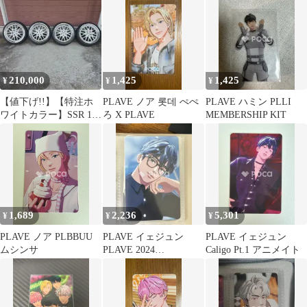
Encore 購入特典
210,000
1,425
1,425
¥
¥
¥
【値下げ!!】【特注ホ
PLAVE ノア 롯데 ぺぺ
PLAVE ハミン PLLI
ワイトカラー】SSR 19
ろ X PLAVE
MEMBERSHIP KIT
インチ タイヤ・ホイー
ルセット
1,689
2,236
5,301
¥
¥
¥
PLAVE ノア PLBBUU
PLAVE イェジュン
PLAVE イェジュン
ムシンサ
PLAVE 2024
Caligo Pt.1 アニメイト
BIRTHDAY KIT YEJUN