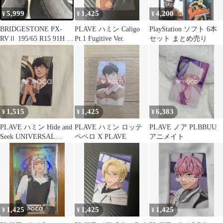
5,999
1,425
4,200
¥
¥
¥
BRIDGESTONE PX-
PLAVE ハミン Caligo
PlayStation ソフト 6本
RVⅡ 195/65 R15 91H タ
Pt.1 Fugitive Ver.
セット まとめ売り
イヤ
1,515
1,425
6,383
¥
¥
¥
PLAVE ハミン Hide and
PLAVE ハミン ロッテ
PLAVE ノア PLBBUU
Seek UNIVERSAL
ペペロ X PLAVE
アニメイト
MUSIC STORE
1,425
1,425
1,425
¥
¥
¥