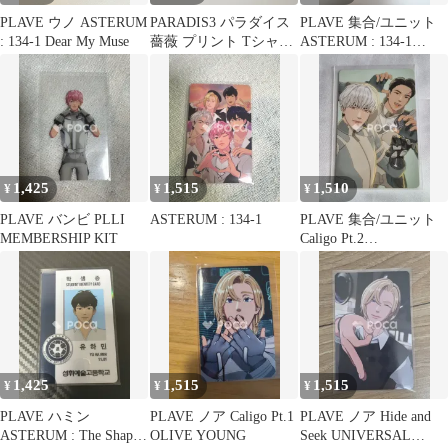
PLAVE ウノ ASTERUM
PARADIS3 パラダイス
PLAVE 集合/ユニット
: 134-1 Dear My Muse
薔薇 プリント Tシャツ
ASTERUM : 134-1
黒 Sショーンパブロ
PLAVE with animate cafe
コラボメニュー
1,425
1,515
1,510
¥
¥
¥
PLAVE バンビ PLLI
ASTERUM : 134-1
PLAVE 集合/ユニット
MEMBERSHIP KIT
Caligo Pt.2
POCAALBUM Ver.
1,425
1,515
1,515
¥
¥
¥
PLAVE ハミン
PLAVE ノア Caligo Pt.1
PLAVE ノア Hide and
ASTERUM : The Shape
OLIVE YOUNG
Seek UNIVERSAL