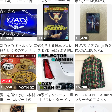
ー 1.4g スプーン 8個セ
ミスタードーナツ ボッ
ホルダー MagSafe対応
ット オオツカ
クスやピック、小箱
iPhone エアコン吹出口
1,999
1,700
1,420
¥
¥
¥
新 D.A.D ギャルソン 究
燃えろ！新日本プロレ
PLAVE ノア Caligo Pt.2
極という名のアクリル
ス DVD vol.19 若き闘魂
POCAALBUM Ver.
プレート 青く光るLED
三銃士！
6%OFF
1,550
3,290
5,200
¥
¥
¥
愛車を傷つけない木製
80系ヴォクシー ノア専
POLO RALPH LAUREN
車キーホルダー【名入
用 リフレクター メッキ
ブリーチ加工 ネルシャ
れナンバー刻印無料】
ガーニッシュ トリム カ
ツ グリーン XL古着
90系NOHA ノア トヨ
バー特得