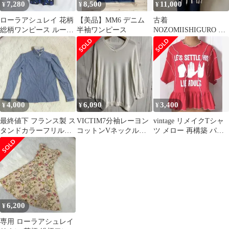
7,280
8,500
11,000
¥
¥
¥
ローラアシュレイ 花柄
【美品】MM6 デニム
古着
総柄ワンピース ルーマ
半袖ワンピース
NOZOMIISHIGURO デ
ニア製
ザインカットソー カッ
トデザイン
4,000
6,090
3,400
¥
¥
¥
最終値下 フランス製 ス
VICTIM7分袖レーヨン
vintage リメイクTシャ
タンドカラーフリルブ
コットンVネックルー
ツ メロー 再構築 パッ
ラウス ストライプ柄 パ
ズニット長袖カットソ
チワーク ペプラム
フスリーブ
ーglamb
6,200
¥
専用 ローラアシュレイ