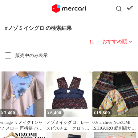
#ノゾミイシグロ の検索結果
並び替え
販売中のみ表示
3,400
6,400
19,800
¥
¥
¥
vintage リメイクTシャ
ノゾミイシグロ レー
​00s archive NOZOMI
ツ メロー 再構築 パッ
スビスチェ クロップ
ISHIGURO 総刺繍サル
チワーク ドッキング
ド丈 ショート丈 フ
エルショーツ