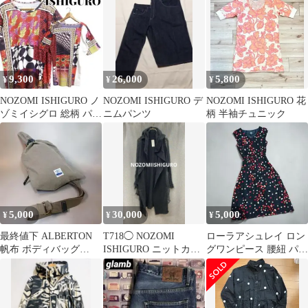
リル ネイビー 赤
9,300
26,000
5,800
¥
¥
¥
NOZOMI ISHIGURO ノ
NOZOMI ISHIGURO デ
NOZOMI ISHIGURO 花
ゾミイシグロ 総柄 パッ
ニムパンツ
柄 半袖チュニック
チワーク柄Tシャツ M
5,000
30,000
5,000
¥
¥
¥
最終値下 ALBERTON
T718◯ NOZOMI
ローラアシュレイ ロン
帆布 ボディバッグ
ISHIGURO ニットカー
グワンピース 腰紐 パー
BAGGY'S ANNEX
ディガン ロング
ティードレス