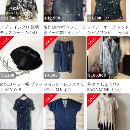
21,200
12,990
3,000
¥
¥
¥
ノゾミ イシグロ 総柄
名作glambヴィンテージ
レイジーオーフ ドット
モッズコート NOZOMI
ダメージ加工セルビッ
シャツワンピ lazy oaf
ISHIGURO ミリタリー
ジデニムパンツ赤耳ジ
ーンズ日本製
5,200
4,500
108,000
¥
¥
¥
MYOB ベレー帽 ブラッ
ジョンローレンスサリ
希少 きしょうひん
ク M.Y.Ｏ.B
バン Mサイズ
SAGA MINK ミンクコ
ート フック釦 インナー
総柄