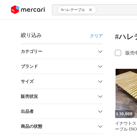
ンツにスキップ
#ハレテーブル
絞り込み
#ハレ
クリア
カテゴリー
販売
ブランド
サイズ
販売状況
出品者
30,000
¥
イナウトス
商品の状態
ーブル INOUT
table ブラ