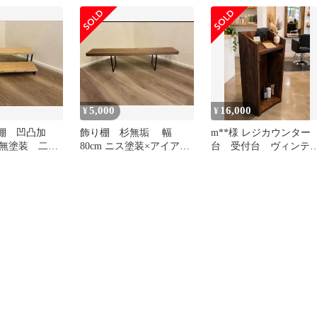
す
レートケース
5,000
16,000
¥
¥
り棚 凹凸加
飾り棚 杉無垢 幅
m**様 レジカウンター
無塗装 二段
80cm ニス塗装×アイアン
台 受付台 ヴィンテ
イ棚／ミニラ
脚 ハンドメイド 木製シ
ジ風 ウォルナット塗装
ア
ェルフ
折りたたみ