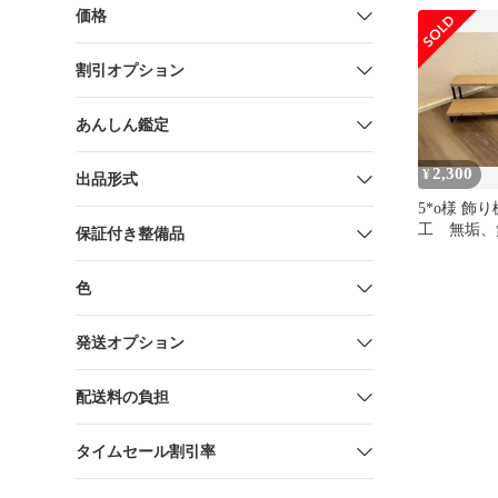
価格
割引オプション
あんしん鑑定
2,300
¥
出品形式
5*o様 飾
工 無垢、
保証付き整備品
ディスプレ
ック（アイ
色
発送オプション
配送料の負担
タイムセール割引率