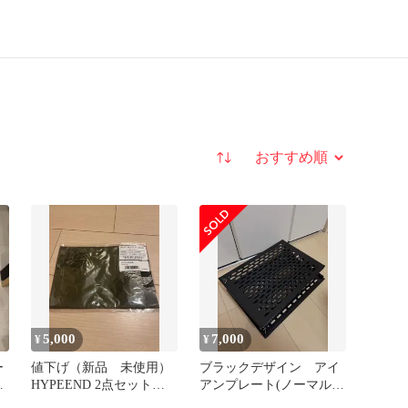
並び替え
5,000
7,000
¥
¥
ー
値下げ（新品 未使用）
ブラックデザイン アイ
＋
HYPEEND 2点セット
アンプレート(ノーマル)2
プ
CB缶カバー タグ
枚