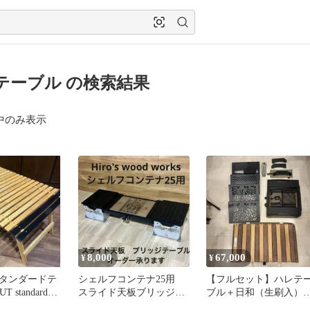
テーブル の検索結果
中のみ表示
8,000
67,000
¥
¥
タンダードテ
シェルフコンテナ25用
【フルセット】ハレテ
 standard
スライド天板ブリッジテ
ブル＋日和（生刷入）
ック
ーブル オーダー承りま
各プレート＆BX五徳＋