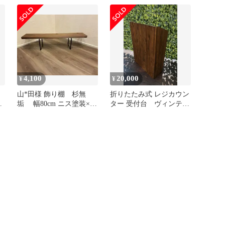
4,100
20,000
¥
¥
山*田様 飾り棚 杉無
折りたたみ式 レジカウン
ー
垢 幅80cm ニス塗装×ア
ター 受付台 ヴィンテー
イアン脚 ハンドメイド
ジ風 フリーマーケット
木製
など