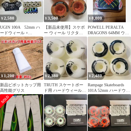
2,580
3,500
8,000
¥
¥
¥
UGIN 100A 52mm ハ
【新品未使用】スケボ
POWELL PERALTA
ードウィール +
ー ウィール リクタ
DRAGONS 64MM ウィ
ABEC11ベアリングセッ
Tom Asta 53mm 95A
ール
ト
1,200
2,380
2,480
¥
¥
¥
新品ピボットカップ用
TRUTH スケートボー
Rampage Skateboards
高性能グリス
ド用 ハードウィール
101A 52mm ハードウィ
52mm 101A（4個セッ
ール
ト）