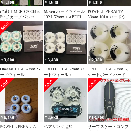
1,300
3,680
3,380
¥
¥
¥
c*o様 EMERICA Chino
Maven ハードウィール
POWELL PERALTA
Fit チカーノパンツ
102A 52mm + ABEC11
53mm 101A ハードウィ
Vintage ス
ベアリング
ール+ベアリング
3,000
3,480
2,380
¥
¥
¥
Oneness 101A 52mm ハ
TRUTH 101A 52mm ハ
TRUTH 101A 52mm ス
ードウィール +
ードウィール +
ケートボード ハードウ
ABEC11ベアリング
ABEC11ベアリング
ィール 4個セット
6,450
2,680
13,500
¥
¥
¥
POWELL PERALTA
ベアリング追加
サーフスケートコンプ