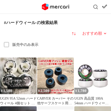
#ハードウィール の検索結果
並び替え
販売中のみ表示
1,580
2,500
1,780
¥
¥
¥
UGIN 95A 52mm ハード
CARVER カーバー その
UGIN 高品質 100A
ウィール 4個セット ス
他サーフスケート用ブ
54mm ハードウィール
ケートボード スケボー
ッシュ硬度95A
4個セット スケートボ