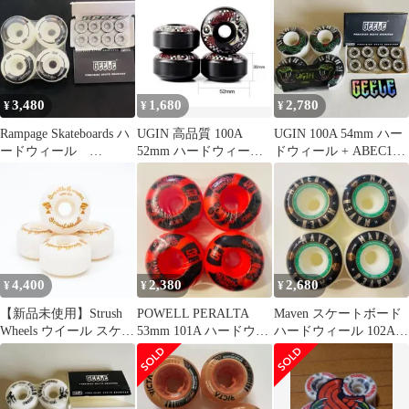
ード
3,480
1,680
2,780
¥
¥
¥
Rampage Skateboards ハ
UGIN 高品質 100A
UGIN 100A 54mm ハー
ードウィール
52mm ハードウィール
ドウィール + ABEC11
101A+ベアリング
4個セット スケートボ
ベアリングセット
ード
4,400
2,380
2,680
¥
¥
¥
【新品未使用】Strush
POWELL PERALTA
Maven スケートボード
Wheels ウイール スケー
53mm 101A ハードウィ
ハードウィール 102A
トボード スケボー
ール 4個セット
52mm 4個セット