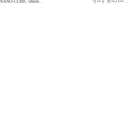
NANO-CUBIC 58mm
リート カーバー
97A
CARVER CX4同機能ト
ラック オフトレ