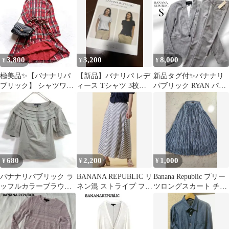
イズ
3,800
3,200
8,000
¥
¥
¥
極美品✨【バナナリパ
【新品】バナリパ レデ
新品タグ付✨バナナリ
ブリック】 シャツワン
ィース Tシャツ 3枚セ
パブリック RYAN パン
ピース Aライン ウエス
ット Mサイズ 白 黒 グ
ツスーツ セットアップ
トリボン S
レー
グレー S
680
2,200
1,000
¥
¥
¥
バナナリパブリック ラ
BANANA REPUBLIC リ
Banana Republic プリー
ッフルカラーブラウス
ネン混 ストライプ フレ
ツロングスカート チェ
半袖 カーキグレー 0
アスカート M 麻
ック柄 XS
XS相当