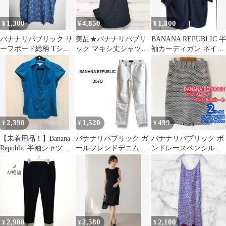
1,300
4,850
1,800
¥
¥
¥
バナナリパブリック サ
美品★バナナリパブリ
BANANA REPUBLIC 半
ーフボード総柄 Tシャ
ック マキシ丈シャツワ
袖カーディガン ネイビ
ツ L ネイビーブルー
ンピース 黒 ベルト付
ー L
バナリパ 定番
2,390
1,520
499
¥
¥
¥
【未着用品！】Banana
バナナリパブリック ガ
バナナリパブリック ボ
Republic 半袖シャツ
ールフレンドデニム ホ
ンドレースペンシルス
ストレッチ シェイプ
ワイト ストレッチ 白パ
カート 白×黒 サイズ2
ンツ 766
M S
2,980
2,580
2,100
¥
¥
¥