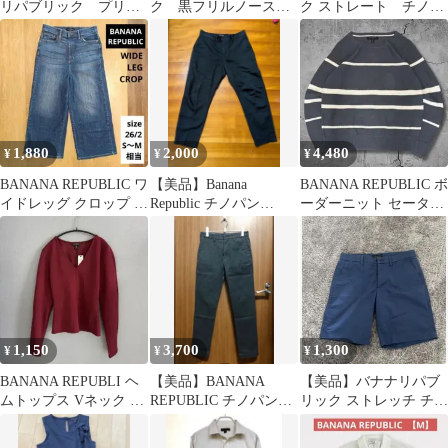
リパブリック プリー
ク 黒フリルノースリ
ク ストレート チノパ
ツロングスカート
ーブトップスSサイズ
ン グレー バナリ
【送料無料】
パ W34L30
1,880
2,000
4,480
¥
¥
¥
BANANA REPUBLIC ワ
【美品】Banana
BANANA REPUBLIC ボ
イドレッグ クロップ デ
Republic チノパン
ーダーニット セーター
ニム ジーンズ W26
32x28 ブラック
綿100% アメカジ
1,150
3,700
1,300
¥
¥
¥
BANANA REPUBLI ヘ
【美品】BANANA
【美品】バナナリパブ
ムトップス Vネック 半
REPUBLIC チノパンツ
リック ストレッチ チノ
長ボルドー XS
W28 グレー
ハーフパンツ ブルー
W31