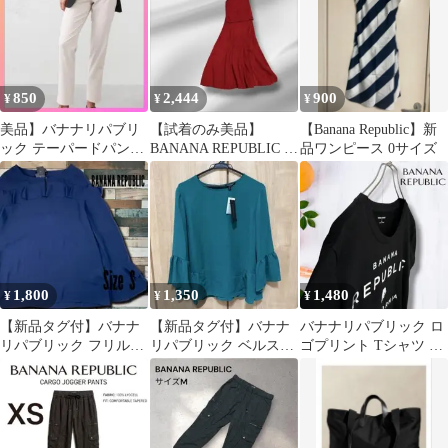
850
2,444
900
¥
¥
¥
美品】バナナリパブリ
【試着のみ美品】
【Banana Republic】新
ック テーパードパンツ
BANANA REPUBLIC ス
品ワンピース 0サイズ
白 Sサイズ低身長さん
カートセットアップ XS
へ 夏
1,800
1,350
1,480
¥
¥
¥
【新品タグ付】バナナ
【新品タグ付】バナナ
バナナリパブリック ロ
リパブリック フリルブ
リパブリック ベルスリ
ゴプリント Tシャツ ゾ
ラウス 紺 S ベルスリー
ーブ フリルブラウス グ
ウ CALIFORNIA 1978
ブ 長袖
リーン 緑 L