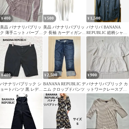
400
500
1,500
¥
¥
¥
美品 バナナリパブリッ
美品 バナナリパブリッ
バナリパ BANANA
ク 薄手ニット パープル
ク 長袖 カーディガン
REPUBLIC 総柄シャツ
XXS 透かし編み シアー
XS ホワイト 麻 レーヨ
S コットン長袖シャツ
総柄
ン
400
2,500
900
¥
¥
¥
バナナリパブリック シ
BANANA REPUBLIC デ
バナナリパブリック カ
ョートパンツ 黒 レディ
ニム クロップドパンツ
ットワークレースブラ
ース0（S〜Ｍ相当）チ
ウス 白 XS【即購入
ノショーツ
OK・即日発送】