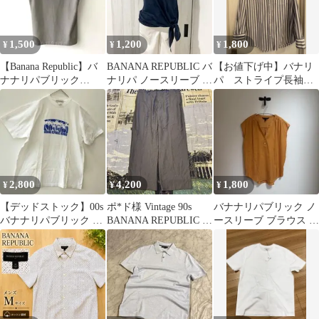
1,500
1,200
1,800
¥
¥
¥
【Banana Republic】バ
BANANA REPUBLIC バ
【お値下げ中】バナリ
ナナリパブリック
ナリパ ノースリーブ ト
パ ストライプ長袖シ
2WAYタンクトップキ
ップス ネイビー S
ャツ
ャミ
2,800
4,200
1,800
¥
¥
¥
【デッドストック】00s
ポ*ド様 Vintage 90s
バナナリパブリック ノ
バナナリパブリック ハ
BANANA REPUBLIC ス
ースリーブ ブラウス マ
ワイ限定 Tシャツ 白 M
ラックス ワ
スタード