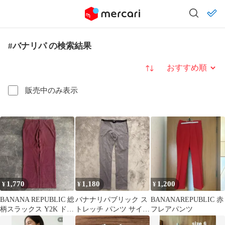
#バナリパ の検索結果
並び替え
販売中のみ表示
1,770
1,180
1,200
¥
¥
¥
BANANA REPUBLIC 総
バナナリパブリック ス
BANANAREPUBLIC 赤
柄スラックス Y2K ドッ
トレッチ パンツ サイズ
フレアパンツ
ト バナリパ
8 L グレー サイドジッ