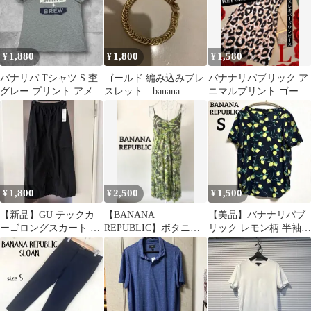
1,880
1,800
1,580
¥
¥
¥
バナリパ Tシャツ S 杢
ゴールド 編み込みブレ
バナナリパブリック ア
グレー プリント アメカ
スレット banana
ニマルプリント ゴージ
ジ 古着メンズ ユニセッ
republic
ャスリッチなワンピー
クス
ス L
1,800
2,500
1,500
¥
¥
¥
【新品】GU テックカ
【BANANA
【美品】バナナリパブ
ーゴロングスカート ブ
REPUBLIC】ボタニカ
リック レモン柄 半袖ブ
ラック S
ル柄 ティアード キャミ
ラウス ネイビー Sサイ
ワンピース S
ズ