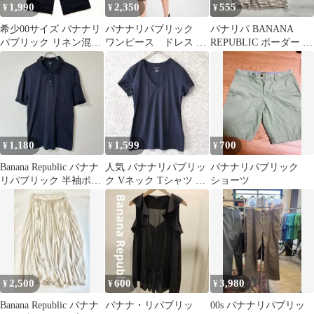
1,990
2,350
555
¥
¥
¥
希少00サイズ バナナリ
バナナリパブリック
バナリパ BANANA
パブリック リネン混ワ
ワンピース ドレス 花
REPUBLIC ボーダー リ
イドレッグジャンプス
柄 リボン ロング
ブTシャツ Mサイズ
ーツ 黒 美脚
S スリット
1,180
1,599
700
¥
¥
¥
Banana Republic バナナ
人気 バナナリパブリッ
バナナリパブリック
リパブリック 半袖ポロ
ク Vネック Tシャツ ネ
ショーツ
シャツ ネイビー M
イビー XS 綿混 上品 定
番
2,500
600
3,980
¥
¥
¥
Banana Republic バナナ
バナナ・リパブリッ
00s バナナリパブリッ