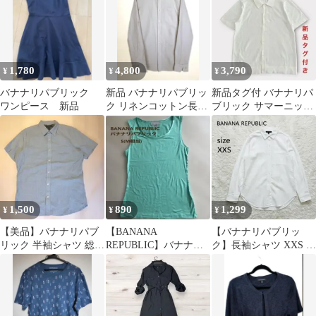
1,780
4,800
3,790
¥
¥
¥
バナナリパブリック
新品 バナナリパブリッ
新品タグ付 バナナリパ
ワンピース 新品
ク リネンコットン長袖
ブリック サマーニット
シャツ 白 M スリムフ
ポロシャツ 白 M コッ
ィット
トン100%
1,500
890
1,299
¥
¥
¥
【美品】バナナリパブ
【BANANA
【バナナリパブリッ
リック 半袖シャツ 総柄
REPUBLIC】バナナリ
ク】長袖シャツ XXS ホ
ライトブルー M (実寸
パブリック タンクトッ
ワイト 綿100% 白シャ
L)
プ 鮮やか緑 S
ツ 定番