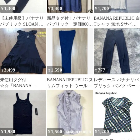
1,300
3,400
1,700
¥
¥
¥
【未使用級】バナナリ
新品タグ付！バナナリ
BANANA REPUBLIC 白
パブリック SLOAN ス
パブリック 定価8000
Tシャツ 無地 Sサイズ
ローン スリムパンツ ネ
円 リネンブレンド半
バナナリパブリック
イビー S
袖ポロシャツXL
3,499
1,590
777
¥
¥
¥
未使用タグ付
BANANA REPUBLIC ス
レディース バナナリパ
☆☆「BANANA
リムフィット ウールス
ブリック パンツ ベージ
REPUBLIC ノースリ
ラックス 32×30 青
ュ
ーブワンピース」☆
1,980
1,500
1,200
¥
¥
¥