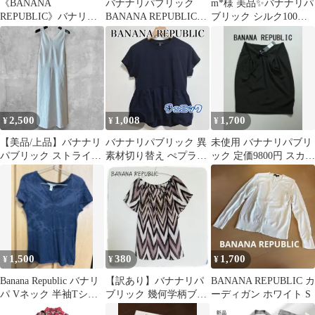
《BANANA
バナナリパブリック
m*様 美品✨バナナリパ
REPUBLIC》バナリパ
BANANA REPUBLICノ
ブリック シルク100%
ベーシックタンクトッ
ースリーブフリルシャ
チェック柄 半袖ブラウ
プ (s42)
ツ
ス
2,500
1,008
1,700
¥
¥
¥
【美品/上品】バナナリ
バナナリパブリック 異
未使用 バナナリパブリ
パブリック ストライプ
素材切り替え ぺプラム
ック 定価9800円 スカー
ワンピース 白 L 6 即発
チュニック 紺 XS
ト 黒 タイト ミニ XS
送
1,500
380
1,700
¥
¥
¥
Banana Republic バナリ
【訳あり】バナナリパ
BANANA REPUBLIC カ
パ Vネック 半袖Tシャ
ブリック 幾何学柄ブラ
ーディガン ホワイト S
ツ ネイビーS/P
ウス シフォン 半袖 Sサ