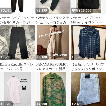
3,380
2,399
10,500
¥
¥
現在 ¥
バナナリパブリック テ
バナナリパブリック テ
バナナ リパブリック
ンセル100 カーゴ ジョ
ンセル カーゴジョガー
Millers ナイロン トート
ガーパンツ ブラック
パンツ 黒 M 美脚 カー
バッグ
XS 新品
ゴパンツ
1,200
2,180
1,580
¥
¥
¥
Banana Republic ストレ
BANANA REPUBLIC♡
【美品】バナナリパブ
ッチパンツ 9号
フレアスカート新品未
リック バックボタン ブ
使用
ラウス シャツ ネイビー
S
1,300
4,000
2,699
¥
¥
¥