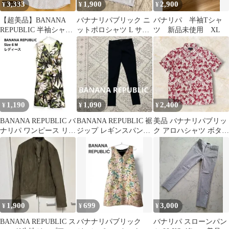
3,333
1,900
2,900
¥
¥
¥
【超美品】BANANA
バナナリパブリック ニ
バナリパ 半袖Tシャ
REPUBLIC 半袖シャツ
ットポロシャツ L サッ
ツ 新品未使用 XL
Mサイズ
クスブルー コットン レ
ーヨン
1,190
1,090
2,400
¥
¥
¥
BANANA REPUBLIC バ
BANANA REPUBLIC 裾
美品 バナナリパブリッ
ナリパ ワンピース リネ
ジップ レギンスパンツ
ク アロハシャツ ボタニ
ン M グリーン
ブラック XS P
カル柄 メンズL スリラ
ンカ製
1,900
699
3,000
¥
¥
¥
BANANA REPUBLIC ス
バナナリパブリック
バナリパ スローンパン