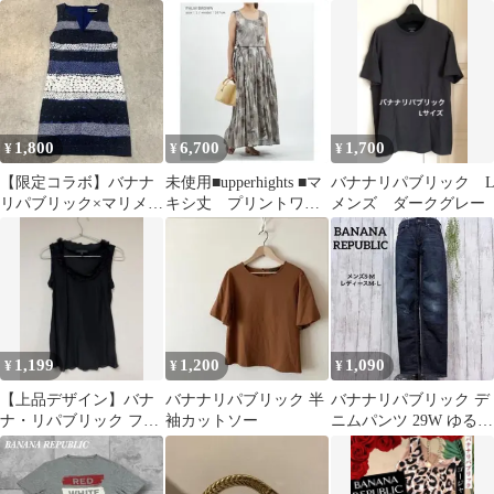
グ付き S カーキ
皮パッチ
ヤード風ノースリーブ
カットソー グレー
1,800
6,700
1,700
¥
¥
¥
【限定コラボ】バナナ
未使用■upperhights ■マ
バナナリパブリック 
リパブリック×マリメッ
キシ丈 プリントワン
メンズ ダークグレー
コ 総柄ワンピース ノー
ピース■定価3.5万
スリーブ 紺
1,199
1,200
1,090
¥
¥
¥
【上品デザイン】バナ
バナナリパブリック 半
バナナリパブリック デ
ナ・リパブリック フリ
袖カットソー
ニムパンツ 29W ゆるだ
ルネック ノースリーブ
ぼ M-L ストレート
トップス XS