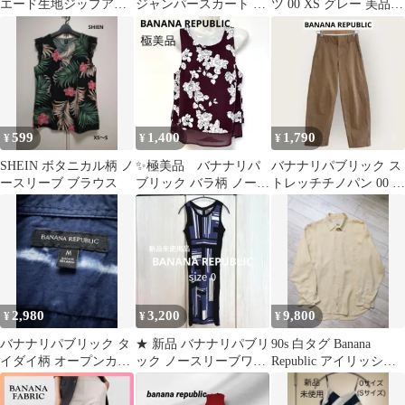
エード生地ジップアウ
ジャンパースカート ワ
ツ 00 XS グレー 美品
ター
ンピース ノースリーブ
人気 定番
花柄刺繍
599
1,400
1,790
¥
¥
¥
SHEIN ボタニカル柄 ノ
✨極美品 バナナリパ
バナナリパブリック ス
ースリーブ ブラウス
ブリック バラ柄 ノース
トレッチチノパン 00 キ
リーブブラウス（XS）
ャメル ベージュ レディ
ースS
2,980
3,200
9,800
¥
¥
¥
バナナリパブリック タ
★ 新品 バナナリパブリ
90s 白タグ Banana
イダイ柄 オープンカラ
ック ノースリーブワン
Republic アイリッシュ
ーシャツ ネイビー M
ピース 総柄 ブルー ブ
リネンシャツ
ラック S