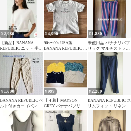
プ
2,980
4,900
1,880
¥
¥
¥
【新品】BANANA
90s〜00s USA製
未使用品 バナナリパブ
REPUBLIC ニット 半袖
BANANA REPUBLIC T
リック マルチストライ
白 ホワイト M​
シャツ 古着
プ テーパードパンツ
size6
1,600
999
2,280
¥
¥
¥
BANANA REPUBLIC ベ
【４着】MAYSON
BANANA REPUBLIC ス
ルト付きカーゴパンツ
GREY バナナパブリッ
リムフィット リネンブ
ベージュ
ク他 オフィスカジュ
レンド パンツ
アル