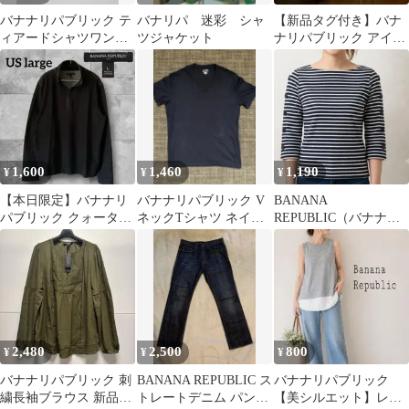
バナナリパブリック テ
バナリパ 迷彩 シャ
【新品タグ付き】バナ
ィアードシャツワンピ
ツジャケット
ナリパブリック アイレ
ース ロング M ピンク
ットレース ショートパ
綿
ンツ 白 4
1,600
1,460
1,190
¥
¥
¥
【本日限定】バナナリ
バナナリパブリック V
BANANA
パブリック クォーター
ネックTシャツ ネイビ
REPUBLIC（バナナ・
ジップ プルオーバー 黒
ー 無地 サイズL 未使用
リパブリック）ボーダ
XL相当
品
ーカットソー
2,480
2,500
800
¥
¥
¥
バナナリパブリック 刺
BANANA REPUBLIC ス
バナナリパブリック
繍長袖ブラウス 新品タ
トレートデニム パンツ
【美シルエット】レイ