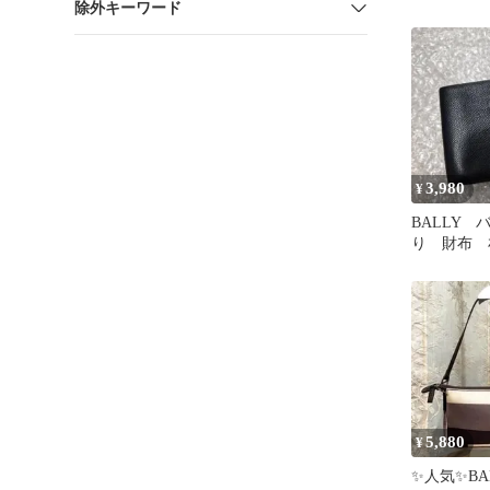
除外キーワード
Bロゴ レ
3,980
¥
BALLY 
り 財布 
ック
5,880
¥
✨人気✨BA