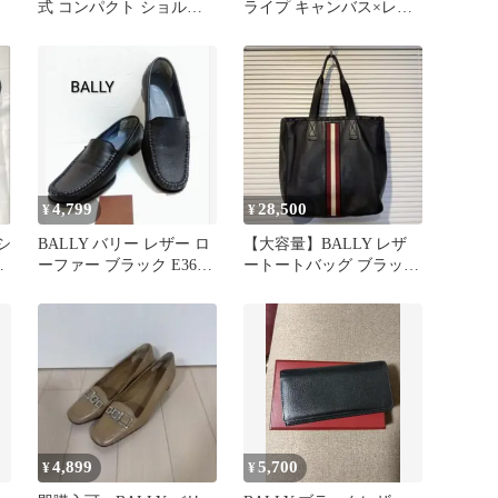
式 コンパクト ショルダ
ライプ キャンバス×レザ
ーバッグ クロスボディ
ー ベルト バリー
4,799
28,500
¥
¥
シ
BALLY バリー レザー ロ
【大容量】BALLY レザ
ッ
ーファー ブラック E36
ートートバッグ ブラック
ジ
イタリア製
黒 バリー A4収納可
4,899
5,700
¥
¥