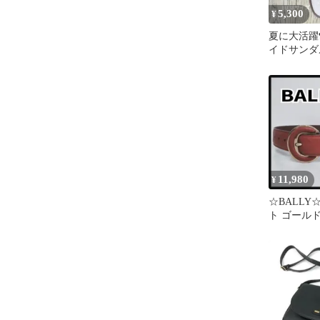
5,300
¥
夏に大活躍❣
イドサンダ
ロエ
11,980
¥
☆BALLY
ト ゴール
モチーフ 6