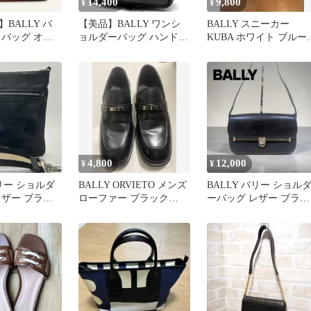
14,400
9,800
¥
¥
BALLY バ
【美品】BALLY ワンシ
BALLY スニーカー
ドバッグ オレ
ョルダーバッグ ハンドバ
KUBA ホワイト ブル
革 トートバッ
ッグ Bロゴ キャンバス
us8 1/2
黒
4,800
12,000
¥
¥
バリー ショルダ
BALLY ORVIETO メンズ
BALLY バリー ショル
レザー ブラッ
ローファー ブラック
ーバッグ レザー ブラッ
け トレスポ
6.5EU
ク ゴールド金具