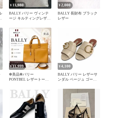
11,980
2,000
¥
¥
ル
BALLY バリー ヴィンテ
BALLY 長財布 ブラック
バ
ージ キルティングレザー
レザー
少
ハンドバッグ グレー
11,999
4,100
¥
¥
ル
❇︎美品❇︎バリー
BALLY バリー レザーサ
PONTBEL レザートート
ンダル ベージュ ゴール
バッグ 2WAY A4・PC可
ド金具 レディース 35
黄