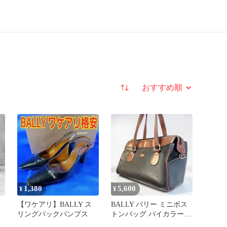
並び替え
1,380
5,600
¥
¥
レ
【ワケアリ】BALLY ス
BALLY バリー ミニボス
リングバックパンプス
トンバッグ バイカラー
本革 黒