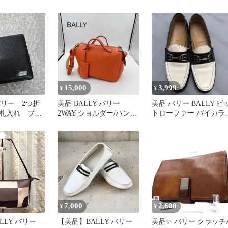
ザー ブラウン系
グ ショルダーバッグ
系
15,000
3,999
¥
¥
バリー 2つ折
美品 BALLY バリー
美品 バリー BALLY ビ
札入れ ブラ
2WAY ショルダー/ハンド
トローファー バイカラ
バッグ レザー チャーム
白黒 金具 35 E
付
7,000
2,600
¥
¥
LLY バリー
【美品】BALLY バリー
美品✨️ バリー クラッチ