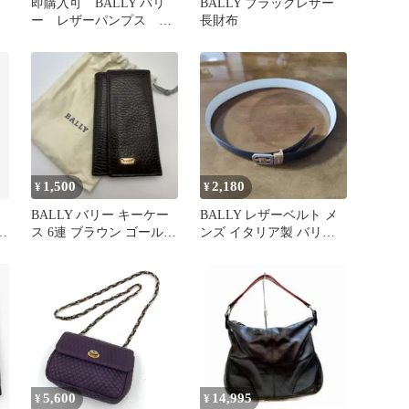
ァ
即購入可 BALLY バリ
BALLY ブラックレザー
ー レザーパンプス ス
長財布
5
クエアトゥ 23.5cm
1,500
2,180
¥
¥
ン
BALLY バリー キーケー
BALLY レザーベルト メ
ス 6連 ブラウン ゴールド
ンズ イタリア製 バリー
ウ
金具 レザー
本革 牛革 ブラック
5,600
14,995
¥
¥