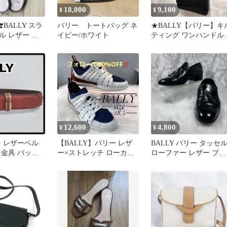
18,000
9,100
¥
¥
️BALLY スラ
バリー トートバッグ ネ
★BALLY【バリー】キ
ル レザー ク
イビー/ホワイト
ティング ワンハンドル
ッグ ブラック 美品 希
レア
12,600
4,800
¥
¥
☆ レザーベル
【BALLY】バリー レザ
BALLY バリー タッセ
ド金具 バッグ
ー×ストレッチ ローカッ
ローファー レザー ブラ
5サイズ
トスニーカー トリコロー
ック 【サイズ：23，
ル
5〜】