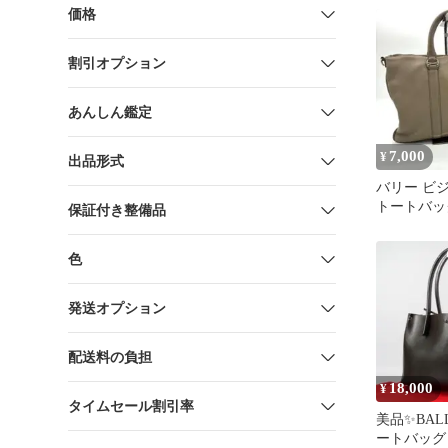
価格
割引オプション
あんしん鑑定
7,000
¥
出品形式
バリー ビ
トートバッ
保証付き整備品
ース レザ
色
発送オプション
配送料の負担
18,000
¥
タイムセール割引率
美品✨BAL
ートバッグ