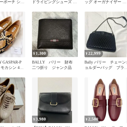
ーポーチ ショ
ドライビングシューズ ホ
ッグ オーガナイザー セ
グ キャンバス
ワイト 23cm 36
カンドバッグ レザー 訳
あり
1,300
22,999
¥
¥
 GASPAR-P
BALLY バリー 財布
Bally バリー チェーン
モカシン 42
二つ折り ジャンク品
ョルダーバッグ ブラ
ク 黒 ヴィンテー
レトロ
3,980
2,500
¥
¥