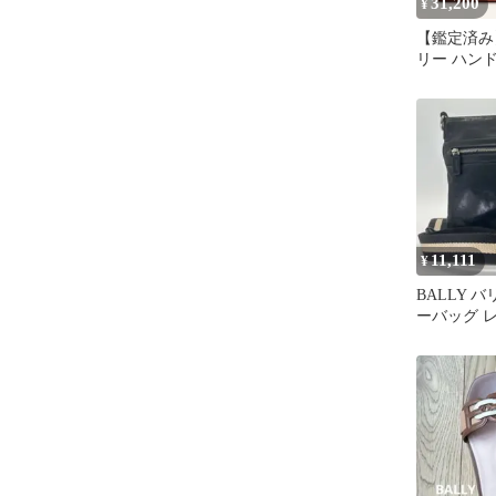
31,200
¥
【鑑定済み】
リー ハン
ンジ シボ
グ
11,111
¥
BALLY 
ーバッグ 
ク 斜め掛