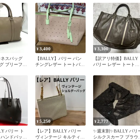
本革
3,400
3,300
¥
¥
ジネスバッグ
【BALLY】バリー パン
【訳アリ特価】BALLY
グ ブリーフケ
チングレザー トートバッ
バリー レザー トートバ
ー グレージュ
グ ベージュ バイカラー
ッグ ブラウン 茶
5,250
2,777
¥
¥
LY バリー ト
【レア】BALLY バリー
✨週末割✨BALLY バリ
 ハンドバッグ
ヴィンテージ キルティン
シルクスカーフ ブラウ