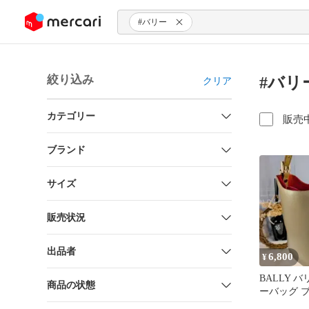
ンツにスキップ
#バリー
絞り込み
#バリ
クリア
カテゴリー
販売
ブランド
サイズ
販売状況
出品者
6,800
¥
BALLY 
商品の状態
ーバッグ 
ド系 本革 