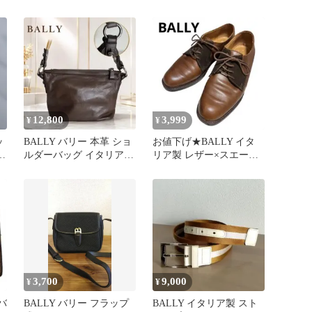
ラシック 本革 EU 37E
ー トレインスポッティン
グ
12,800
3,999
¥
¥
ッ
BALLY バリー 本革 ショ
お値下げ★BALLY イタ
ー
ルダーバッグ イタリア製
リア製 レザー×スエード
茶
革靴 FAGGIA 22.5
3,700
9,000
¥
¥
バ
BALLY バリー フラップ
BALLY イタリア製 スト