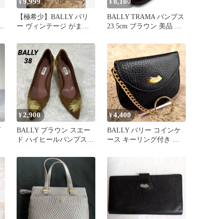
9,999
8,100
¥
¥
【極希少】BALLY バリ
BALLY TRAMA パンプス
ー
ー ヴィンテージ がま口
23.5cm ブラウン 美品 本
小銭入れ カンガルー革
革 イタリア製
茶
2,900
4,400
¥
¥
ダ
BALLY ブラウン スエー
BALLY バリー コインケ
ド ハイヒールパンプス
ース キーリング付き 小
フェザー 刺繍
銭入れ ヴィンテージ