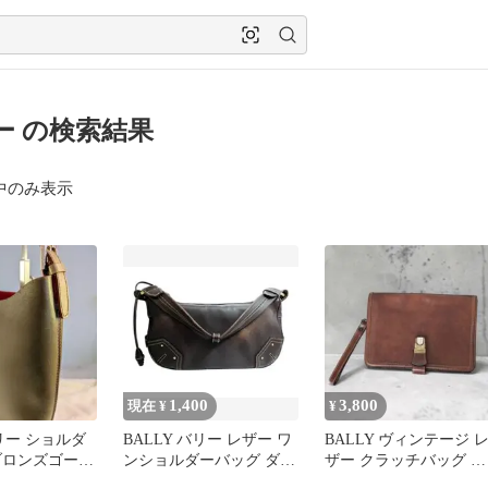
ー の検索結果
中のみ表示
1,400
3,800
現在 ¥
¥
バリー ショルダ
BALLY バリー レザー ワ
BALLY ヴィンテージ 
ブロンズゴール
ンショルダーバッグ ダー
ザー クラッチバッグ セ
赤 角スレ有
クブラウン 茶
カンドバッグ ブラウン