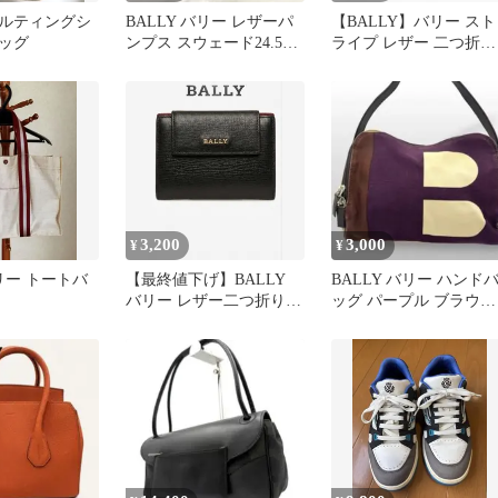
ルティングシ
BALLY バリー レザーパ
【BALLY】バリー スト
ッグ
ンプス スウェード24.5cm
ライプ レザー 二つ折り
黒 ゴールド保存袋
財布 ブラック 小銭入れ
あり
3,200
3,000
¥
¥
バリー トートバ
【最終値下げ】BALLY
BALLY バリー ハンド
バリー レザー二つ折り財
ッグ パープル ブラウン
布 ブラック×レッド
Bロゴ レザー 11