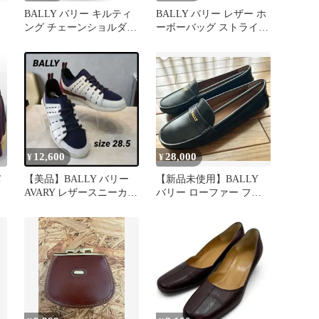
BALLY バリー キルティ
BALLY バリー レザー ホ
ング チェーンショルダー
ーボーバッグ ストライプ
バッグ レザー パープル
ショルダー
紫
12,600
28,000
¥
¥
バ
【美品】BALLY バリー
【新品未使用】BALLY
AVARY レザースニーカー
バリー ローファー フラ
28.5cm 紺 白
ットシューズ 23.5センチ