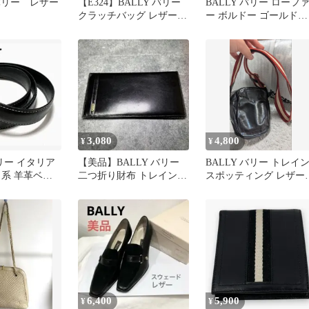
 バリー レザー
【E324】BALLY バリー
BALLY バリー ローフ
クラッチバッグ レザー
ー ボルドー ゴールドバ
黒 ゴールド イタリア製
ックル ローヒール 6.
3,080
4,800
¥
¥
バリー イタリア
【美品】BALLY バリー
BALLY バリー トレイ
ク系 羊革ベル
二つ折り財布 トレインス
スポッティング レザー
ポッティング ストライプ
ショルダーバッグ ブラ
ン
6,400
5,900
¥
¥