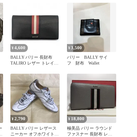
4,600
3,500
¥
¥
BALLY バリー 長財布
バリー BALLY サイ
TALIRO レザー トレイン
フ 財布 Wallet
スポッティング
2,790
18,800
¥
¥
ー
BALLY バリー レザース
極美品 バリー ラウンド
ン
ニーカー オフホワイトク
ファスナー 長財布 レザ