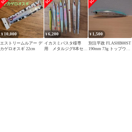
10,000
6,200
1,500
¥
¥
¥
エストリームルアー デ
イカスミパスタ様専
別注平政 FLASHB00ST
カゲロオスギ 22cm
用 メタルジグ8本セッ
190mm 73g トップウォ
ト
ータールアー