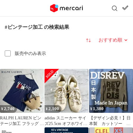
#ビンテージ加工 の検索結果
並び替え
販売中のみ表示
2,740
2,100
1,380
¥
¥
¥
RALPH LAUREN ビン
adidas スニーカー サイ
【デザイン必見！】日
テージ加工 フラッグ T
ズ25.5cm オフホワイト
本製 カットソー
シャツ 半袖 濃紺 M
汚れ加工
DISREV