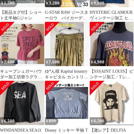
1,500
3,280
9,800
¥
¥
¥
【新品タグ付】ショー
G-STAR RAW ジースタ
HYSTERIC GLAMOUR
ト丈半袖Gジャン
ーロウ バイカーデニ
ヴィンテージ加工 ヒス
ム ボタンフライ クラ
ガール Tシャツ
ッシュ
2,600
7,600
4,980
¥
¥
¥
キューブシュガーパウ
ゆ*ん様 Kapital kountry
【SSSAINT LOUIS】ビ
ダー加工切替ラグラン
キャピタル カントリー
ンテージ加工・Tシャ
スリーブTシャツ
ショートパンツ
ツ・レッドデビル・M
サイズ
6,500
899
6,500
¥
¥
¥
WINDANDSEA SEAロ
Disney ミッキー 半袖 T
【激レア】DELFIA