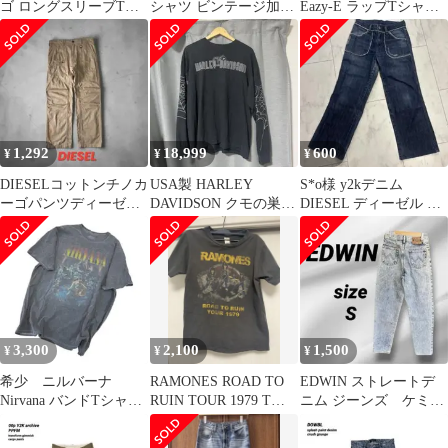
ゴ ロングスリーブTシ
シャツ ビンテージ加工
Eazy-E ラップTシャツ
ャツ ロンT ウィンダン
青
M グランジ加工 NWA
シー
1,292
18,999
600
¥
¥
¥
DIESELコットンチノカ
USA製 HARLEY
S*o様 y2kデニム
ーゴパンツディーゼル
DAVIDSON クモの巣
DIESEL ディーゼル カ
ストレートパンツビン
スパイダー ロンT XL
ットオフ フリンジ ワイ
テージ加工
ドデ
3,300
2,100
1,500
¥
¥
¥
希少 ニルバーナ
RAMONES ROAD TO
EDWIN ストレートデ
Nirvana バンドTシャ
RUIN TOUR 1979 Tシ
ニム ジーンズ ケミカ
UNPLUGGED オフィシ
ャツ
ルウォッシュ Sサイズ
ャル