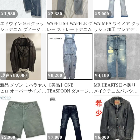
1,980
2,380
5,000
¥
¥
¥
エドウィン 503 クラッ
WAFFLISH WAFFLE グ
WAIMEA ワイメア クラ
シュデニム ダメージ ジ
レー ストレートデニム
ッシュ加工 フレアデニ
ーンズ 31×32 アメカジ
ムパンツ 極美品 グラン
ジ
80,000
8,200
4,180
現在 ¥
¥
¥
新品 メゾン ミハラヤス
【美品】ONE
MR HEARTS日本製リ
ヒロ オーバーサイズ バ
TEASPOON ダメージオ
メイクデニムパンツ新
イカーレザージャケッ
ーバーオール デニム S
品タグ付きメンズSウエ
ト 38
スト78cm
5,900
7,000
6,800
¥
¥
¥