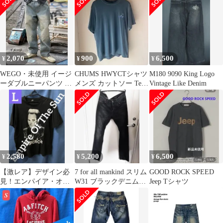
2,070
900
6,500
¥
¥
¥
WEGO・未使用 イージ
CHUMS HWYCTシャツ
M180 9090 King Logo
ーダブルニーパンツ デ
メンズ カットソー Teal
Vintage Like Denim
ニム ワイド ライトブル
Green
ー M
2,580
5,200
6,500
¥
¥
¥
【激レア】デザイン必
7 for all mankind スリム
GOOD ROCK SPEED
見！エンパイア・オ
W31 ブラックデニムビ
Jeep Tシャツ
ブ・ザ・サン Tシャ
ンテージ加工
ツ ブラック Lサイ
ズ