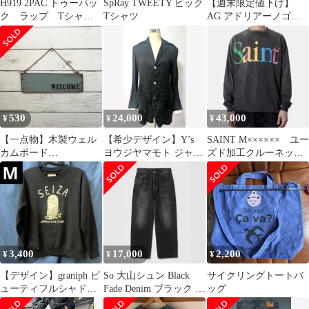
H919 2PAC トゥーパッ
SpRay TWEETY ビック
【週末限定値下げ】
ク ラップ Tシャ
Tシャツ
AG アドリアーノゴー
ツ ビンテージ加工
ルドシュミット
ヴィンテージ
DYLAN 31
530
24,000
43,000
¥
¥
¥
【一点物】木製ウェル
【希少デザイン】Y’s
SAINT M×××××× ユー
カムボード
ヨウジヤマモト ジャケ
ズド加工クルーネック
【lukoni#050】
ット サイズ4 ビンテー
スウェット サイズL
ジ加工
3,400
17,000
2,200
¥
¥
¥
【デザイン】graniph ビ
So 大山シュン Black
サイクリングトートバ
ューティフルシャドー
Fade Denim ブラック グ
ッグ
SEIZA スウェット M
レー デニム M