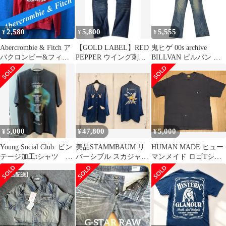
2,580
5,800
5,555
¥
¥
¥
Abercrombie & Fitch ア
【GOLD LABEL】RED
鬼ヒゲ 00s archive
バクロンビー&フィッ
PEPPER ウイング刺繍
BILLVAN ビルバン ダ
チ パーカー S
デニムパンツ Y2K
メージ フレアデニム
5,000
47,800
5,000
¥
¥
¥
Young Social Club. ビン
美品STAMMBAUM リ
HUMAN MADE ヒュー
テージ加工tシャツ 櫻
バーシブル スカジャン
マンメイド ロゴTシャ
坂46山﨑天着用
ロング丈 鷹 刺繍シュタ
ツ スラブ生地 墨黒
ンバウム