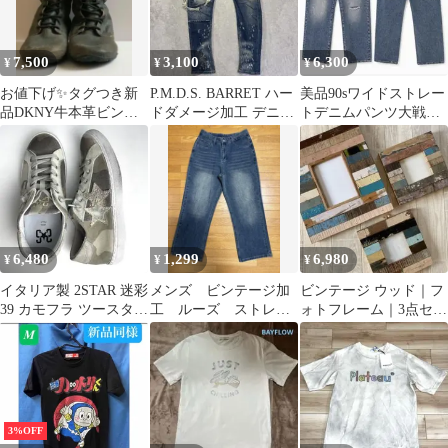
7,500
3,100
6,300
¥
¥
¥
お値下げ✨タグつき新
P.M.D.S. BARRET ハー
美品90sワイドストレー
品DKNY牛本革ビンテ
ドダメージ加工 デニム
トデニムパンツ大戦モ
ージ加工メンズブーツ
パンツ サイズ30
デルジーンズアメカジ
✨
古着バイカー
6,480
1,299
6,980
¥
¥
¥
イタリア製 2STAR 迷彩
メンズ ビンテージ加
ビンテージ ウッド｜フ
39 カモフラ ツースター
工 ルーズ ストレー
ォトフレーム｜3点セッ
未使用 ビンテージ加工
トレッグ ワイドパン
ト
ツ
3%OFF