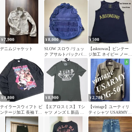
ニム ミュール 39
ト デニムパンツ W58
紺 31 赤耳 ストレート
7,900
8,000
500
¥
¥
¥
デニムジャケット
SLOW スロウ /リュッ
【asknowas】ビンテー
ク アサルトバックパッ
ジ加工 ネイビー ノース
ク
リーブ Size:Free
9,800
8,900
2,780
¥
¥
¥
テイラースウィフト ビ
【エアロスミス】 Tシ
【vintage】ユーティリ
ンテージ加工 長袖 Tシ
ャツ メンズ L 新品 チ
ティシャツ USARMY
ャツ ロンT L ヴィンテ
ャコールグレー
OG-507 ミリタリー
ージ風
AEROSMITH バンドT
ニーマンマーカス取扱