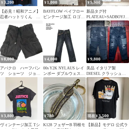
3,200
1,000
5,900
¥
¥
¥
【必見！昭和アニメ】
BAYFLOW ベイフロー
新品タグ付
忍者ハットリくん ビ
ビンテージ加工 ロゴT
PLATEAU×SADBOYJE
ンテージ加工 Tシャ
シャツ シングルステッ
RRYコラボTシャツダメ
ツ M ブラック
チ
ージ加工
8,000
4,000
9,800
¥
¥
¥
アバクロ ハーフパン
00s Y2K NYLAUS レイ
美品 イタリア製
ツ ショーツ ジョー
ンボー ダブルウェスト
DIESEL クラッシュ＆
ツ ミリタリー カー
シワヒゲ デニム 黒
リペア加工ブラックデ
ゴパンツ
ニム 大きめ32
3,800
780
3,500
¥
¥
現在 ¥
ヴィンテージ加工 Tシ
K128 フェザーB 羽根モ
【新品】モデロ 公式ラ