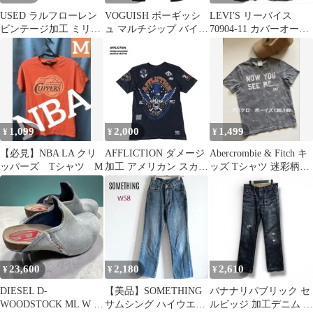
USED ラルフローレン
VOGUISH ボーギッシ
LEVI'S リーバイス
ビンテージ加工 ミリタ
ュ マルチジップ バイカ
70904-11 カバーオール
リー カットオフ パンツ
ーデニム エイジング加
デニムジャケット
W30
工
1,099
2,000
1,499
¥
¥
¥
【必見】NBA LA クリ
AFFLICTION ダメージ
Abercrombie & Fitch キ
ッパーズ Tシャツ M
加工 アメリカン スカル
ッズ Tシャツ 迷彩柄
ハードプリント Tシャ
130 140
ツ
23,600
2,180
2,610
¥
¥
¥
DIESEL D-
【美品】SOMETHING
バナナリパブリック セ
WOODSTOCK ML W デ
サムシング ハイウエス
ルビッジ 加工デニム 濃