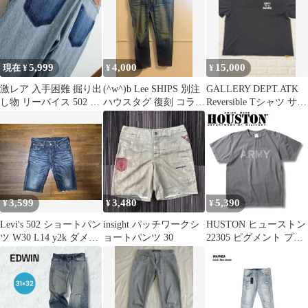
5,999
4,000
15,000
現在 ¥
¥
¥
激レア 入手困難 掘り出
(^w^)b Lee SHIPS 別注
GALLERY DEPT.ATK
し物 リーバイス 502 ブ
ハウスタグ 復刻 コラボ
Reversible Tシャツ サイ
ルー デニム ジーンズ
デニム パンツ M イン
ズXXL
28
ディゴ ブルー ユーズド
色落ち ヒゲ 加工 ジー
ンズ ジーパン テーパー
ド ストレート アメカジ
エドウィン 正規品 希少
美品 OM13083MR
3,599
3,480
5,390
¥
¥
¥
Levi's 502 ショートパン
insight パッチワークシ
HUSTON ヒューストン
ツ W30 L14 y2k ダメー
ョートパンツ 30
22305 ピグメント プリ
ジデニム
ント Tシャツ (ARMY)
アメカジ 半袖 Tシャツ
BLACK