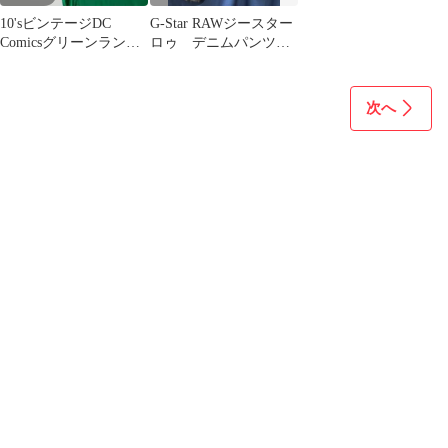
10'sビンテージDC
G-Star RAWジースター
Comicsグリーンランタ
ロゥ デニムパンツ
ンTシャツ 2XLアメコ
ジーンズ ダメージ加
ミ古着
工
次へ