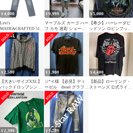
4,000
9,999
5,000
¥
¥
¥
Levi's
マーブルズ カーゴ ハー
【希少】ハーレーダビ
MADE&CRAFTED 511
フ カモ 迷彩 ショート
ッドソン ロビンフッド
鬼リペア テーパードデ
木村拓哉 キムタク
ピンナップガール 両面
ニム
HERO
プリントT
2,580
1,900
4,400
¥
¥
¥
【大きいサイズXXL】
ジ*イ様 【必見】ディ
【新品】ローリング・
バックドロップシンデ
ーゼル diesel グラフィ
ストーンズ 公式ライセ
レラ／RIPDWコラボ
ックTシャツ 黒 ロゴ
ンス Tシャツ M ウォッ
パーカー
いたみ
シュ加工
2,399
1,799
¥
¥