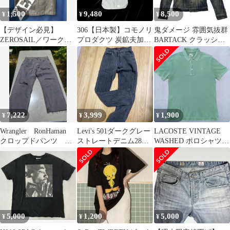
1,500
9,480
8,500
¥
¥
¥
【デザイン必見】
306【日本製】コモノリ
鬼ダメージ 雰囲気抜群
ZEROSAIL／ワークシ
プロダクツ 炭鉱夫加工
BARTACK クラッシュ
ャツ 半袖 グレー／L／
デニムシャツ BD c1 名
デニムジャケット グラ
ゼロセイル
作
ンジ
7,222
3,999
1,900
¥
¥
¥
Wrangler RonHaman
Levi's 501ダークグレー
LACOSTE VINTAGE
クロップドパンツ ロ
ストレートデニム28イ
WASHED ポロシャツ
ンハーマン アメカジ
ンチ ウォッシュ加工
ライトグリーン
5,000
1,200
5,000
¥
¥
¥