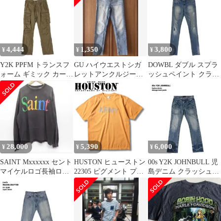
4,444
1,350
3,800
¥
¥
¥
Y2K PPFM トランスフ
GU ハイウエストシガ
DOWBL ダブル スプラ
ォーム ギミック カーゴ
レットアンクルジーン
ッシュペイント クラッ
パンツ 変形
ズ Mサイズ ストレッチ
シュ 加工 デニム グラ
脚長効果
ンジ
28,000
5,390
6,000
¥
¥
¥
SAINT Mxxxxxx セント
HUSTON ヒューストン
00s Y2K JOHNBULL 児
マイケルロゴ長袖ロン
22305 ピグメント プリ
島デニム クラッシュ加
T XXL
ント Tシャツ (ARMY)
工 ブッシュパンツ
アメカジ 半袖 Tシャツ
YELLOW