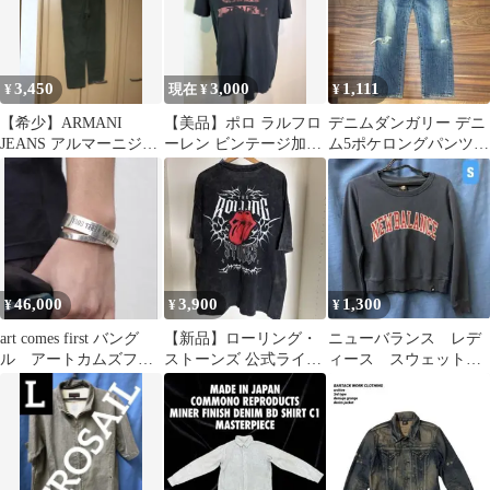
ビンテージ加工 メンバ
ーフォト ウイングロゴ
正規品 半袖 アメリカ購
入
3,450
3,000
1,111
¥
現在 ¥
¥
【希少】ARMANI
【美品】ポロ ラルフロ
デニムダンガリー デニ
JEANS アルマーニジー
ーレン ビンテージ加工
ム5ポケロングパンツ
ンズ オリーブ色 パンツ
グラフィック Tシャツ
130
L
46,000
3,900
1,300
¥
¥
¥
art comes first バング
【新品】ローリング・
ニューバランス レデ
ル アートカムズファ
ストーンズ 公式ライセ
ィース スウェット S
ースト
ンス Tシャツ L ウォッ
ネイビー
シュ加工