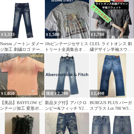
3,333
1,580
1,700
¥
¥
¥
Norton ノートン ダメー
10sビンテージセサミス
CLEL ライトオンス 刺
ジ加工 刺繍ロゴ テーパ
トリート全員集合オフ
繍デザイン半袖スウェ
ード ストレッチ デニム
ィシャルTシャツY2K古
ット タグ付未開
着XL
封品！
1,050
2,200
2,400
¥
現在 ¥
¥
【美品】BAYFLOW ビ
新品タグ付】アバクロ
BURGUS PLUS バーガ
ンテージ加工 変形ポケ
ンビー&フィッチ Y2K
スプラス Lot.700 W30
ットTシャツ シングル
フレアデニム ビジュー
HINOYA
ステッチ
W2