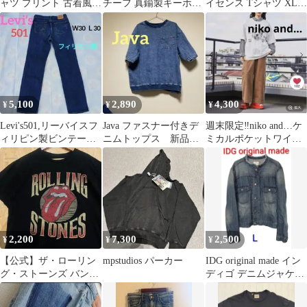
ャツ プリント 古着風
チーフ 真鍮製キーホル
イセンス Tシャツ XL
ノーブランド
ダー｜ビンテージ加工
黒 ビール 企業物 映画
ブラスの上質感・運気
上昇を願う開運風水の
縁起物・鍵やバッグに
映える大人のチャーム
5,100
2,890
4,300
¥
¥
¥
Levi's501,リーバイスフ
Java ファスナー付きデ
週末限定‼️niko and…ケ
ィリピン製ビンテージ
ニムトップス 新品未
ミカルポケットワイド
加工デニムパンツ。
着用
パンツ 着用1回
2,200
7,300
2,500
¥
¥
¥
【公式】ザ・ローリン
mpstudios パーカー
IDG original made イン
グ・ストーンズ バンド
ディゴ デニムジャケッ
Tシャツ ビンテージ加
トメンズ L日本製
工 リップ＆タン