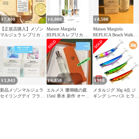
とめ売り 箱付き
【NK060503】
7,800
6,000
8,500
¥
¥
¥
【正規店購入】メゾン
Maison Margiela
Maison Margiela
マルジェラ レプリカ ビ
REPLICA レプリカ 香
REPLICA Beach Walk
ーチウォーク 100ml
水セット 3本
100ml
1,843
6,850
980
¥
¥
¥
新品メゾンマルジェラ
エルメス 珊瑚礁の庭
メタルジグ 30g 4点 ジ
セイリングデイ フラワ
15ml 香水 新作 オード
ギング シーバス ヒラメ
ーマーケット レプリカ
トワレ
青物
サンプル