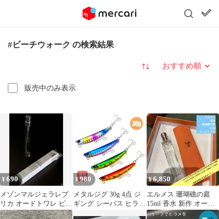
#ビーチウォーク の検索結果
並び替え
販売中のみ表示
690
980
6,850
¥
¥
¥
メゾンマルジェラレプ
メタルジグ 30g 4点 ジ
エルメス 珊瑚礁の庭
リカ オードトワレ ビー
ギング シーバス ヒラメ
15ml 香水 新作 オード
チウォーク 10ml c7
青物
トワレ