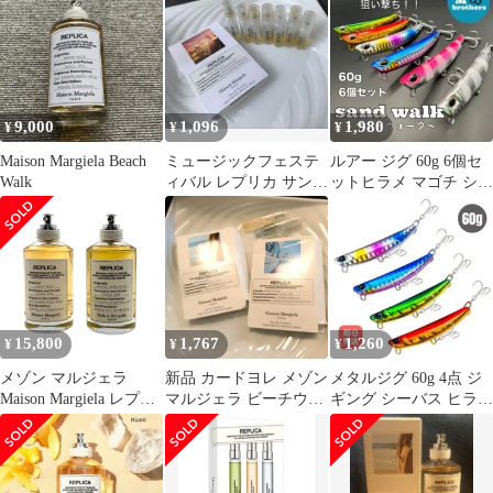
9,000
1,096
1,980
¥
¥
¥
Maison Margiela Beach
ミュージックフェステ
ルアー ジグ 60g 6個セ
Walk
ィバル レプリカ サンプ
ットヒラメ マゴチ シー
ル 7つ 使いかけ
バスサーフ 釣り メタル
ジグ
15,800
1,767
1,260
¥
¥
¥
メゾン マルジェラ
新品 カードヨレ メゾン
メタルジグ 60g 4点 ジ
Maison Margiela レプリ
マルジェラ ビーチウォ
ギング シーバス ヒラメ
カ オードトワレ ビーチ
ーク セイリングデイ サ
青物
ウォーク マッチャメデ
ンプル
ィテーション 100ml
EDT 香水 2本セット ま