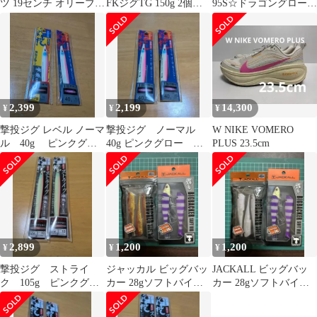
ツ 19センチ オリーブ色
FKジグTG 150g 2個セ
95S☆ドラゴングロー複
ロープ付き
ット
合転写☆ピンクグロー
SP☆
2,399
2,199
14,300
¥
¥
¥
撃投ジグ レベル ノーマ
撃投ジグ ノーマル
W NIKE VOMERO
ル 40g ピンクグロ
40g ピンクグロー カ
PLUS 23.5cm
ー カルティバ
ルティバ
2,899
1,200
1,200
¥
¥
¥
撃投ジグ ストライ
ジャッカル ビッグバッ
JACKALL ビッグバッ
ク 105g ピンクグロ
カー 28gソフトバイブ
カー 28gソフトバイブ
ー カルティバ
セット②
セット シーバス ③