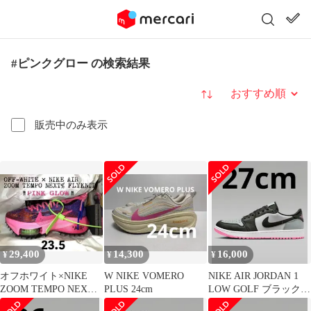
#ピンクグロー の検索結果
並び替え
販売中のみ表示
29,400
14,300
16,000
¥
¥
¥
オフホワイト×NIKE
W NIKE VOMERO
NIKE AIR JORDAN 1
ZOOM TEMPO NEXT%
PLUS 24cm
LOW GOLF ブラック
PINK GLOW
グレー 27