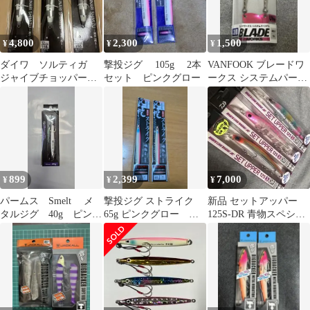
4,800
2,300
1,500
¥
¥
¥
ダイワ ソルティガ
撃投ジグ 105g 2本
VANFOOK ブレードワ
ジャイブチョッパー
セット ピンクグロー
ークス システムパーツ
150g 3個
ダブル #1/0 ピンク
899
2,399
7,000
¥
¥
¥
パームス Smelt メ
撃投ジグ ストライク
新品 セットアッパー
タルジグ 40g ピンク
65g ピンクグロー カ
125S-DR 青物スペシャ
グロー
ルティバ
ル 2023年限定