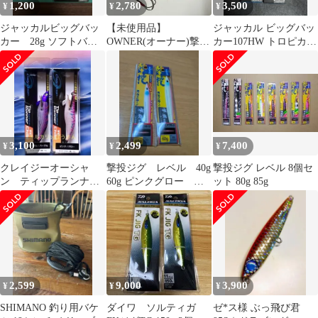
1,200
2,780
3,500
¥
¥
¥
ジャッカルビッグバッ
【未使用品】
ジャッカル ビッグバッ
カー 28g ソフトバイ
OWNER(オーナー)撃投
カー107HW トロピカル
ブ セット シーバス
レベル40g 3本 撃投ジグ
グロー ２個セット 新
JACKALL
1本 計4本
品未開封
3,100
2,499
7,400
¥
¥
¥
クレイジーオーシャ
撃投ジグ レベル 40g
撃投ジグ レベル 8個セ
ン ティップランナー
60g ピンクグロー カ
ット 80g 85g
Chibi 新品2本 ピンク
ルティバ
グロー他
2,599
9,000
3,900
¥
¥
¥
SHIMANO 釣り用バケ
ダイワ ソルティガ
ゼ*ス様 ぶっ飛び君