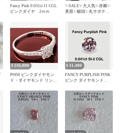
気
Fancy Pink 0.031ct I1 CGL
✨SALE✨大人気✨赤棘✨
ピンクダイヤ 2ｍｍ
美苗✨鯱頭✨丸サボテン
④㎝
116,000
31,400
¥
¥
ド
Pt950 ピンクダイヤモン
FANCY PURPLISH PINK
ド・ダイヤモンド リング
ピンク ダイヤモンド
付
品番d24-395
0.041 ct