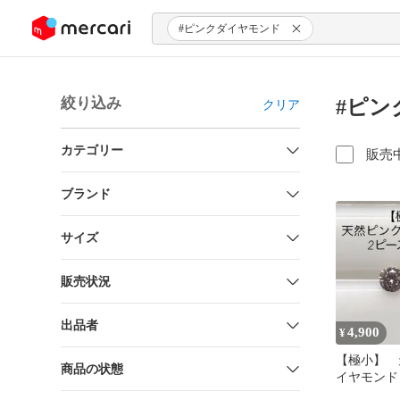
ンツにスキップ
#ピンクダイヤモンド
絞り込み
#ピン
クリア
カテゴリー
販売
ブランド
サイズ
販売状況
出品者
4,900
¥
【極小】 
商品の状態
イヤモンド
カラー 2ピー