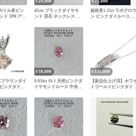
29,800
77,800
¥
¥
アーガイル産ピン
45cm ブラックダイヤモ
超絶美1.25ct ラボグロ
ド 5PR アー
ンド 原石 ネックレス シ
ン ピンクダイルース 桜
証明書付
ルバー925 ダイヤ
ピンク 大粒ペアシェイ
58,000
135,000
¥
¥
H＆Cブラウンダイ
0.034ct SI-1 天然ピンクダ
【新品仕上げ済】ホワ
ピンクダイヤ
イヤモンドルース 中央宝
トゴールドピンクダイ
トップ
石研究所
モンドダイヤモンドバ
ネックレス