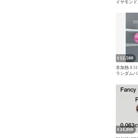
イヤモンド
宝石研究所
12,500
¥
非加熱 0.5
ランダムパ
ァイア ソ
24,800
¥