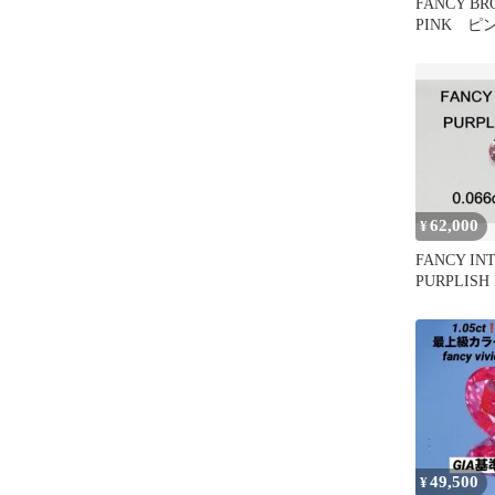
FANCY BR
PINK 
ド 0.063 ct
62,000
¥
FANCY I
PURPLIS
ダイヤ 0.06
49,500
¥