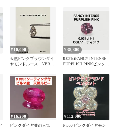
ルダイヤモンド ルース
モンド 0.375ct 大粒 ル
ース
10,000
38,800
¥
¥
天然ピンクブラウンダイ
0.031ctFANCY INTENSE
ヤモンドルース VERY
PURPLISH PINKピンクダ
ス
LIGHT PINK BROWN
イヤ
16,200
112,000
¥
¥
イ
ピンクダイヤ並の人気
Pt850 ピンクダイヤモン