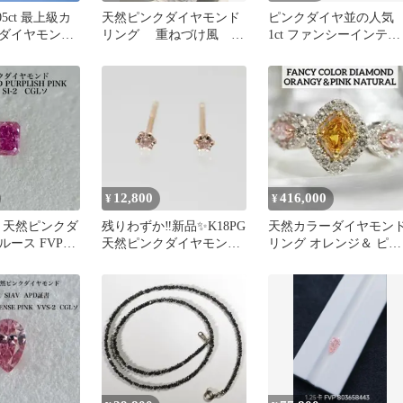
5ct 最上級カ
天然ピンクダイヤモンド
ピンクダイヤ並の人
ダイヤモンド
リング 重ねづけ風
1ct ファンシーインテン
 ルース
AGTソーティング付き
スブラウンダイヤモン
ド ルース
12,800
416,000
¥
¥
SI-2 天然ピンクダ
残りわずか‼️新品✨K18PG
天然カラーダイヤモン
ース FVPP
天然ピンクダイヤモンド
リング オレンジ＆ ピン
究所
0.04ct ピアス
クダイヤモンド 中宝ソ