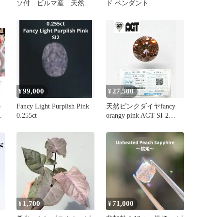
合
ソ付 ビルマ産 天然ル
ド ペンダント
ビー 0.88ct ルース
99,000
27,500
¥
¥
モ
Fancy Light Purplish Pink
天然ピンクダイヤfancy
0.255ct
orangy pink AGT SI-2
レ
0.064
1,700
71,000
¥
¥