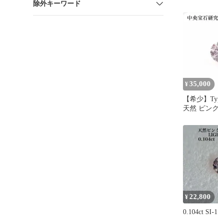
除外キーワード
ド ラボダ
35,000
¥
【希少】Type 
天然 ピン
ド ルース
22,800
¥
0.104ct 