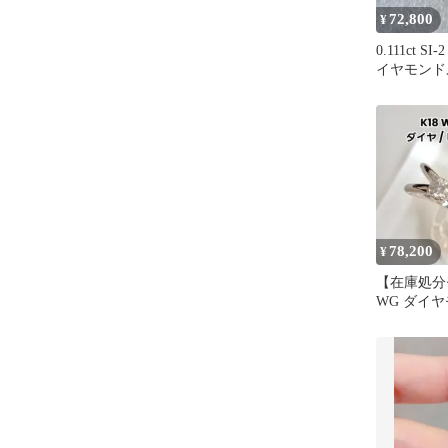
72,800
¥
0.111ct 
イヤモンド
宝石研究所
78,200
¥
【在庫処分
WG ダイ
ダイヤ リン