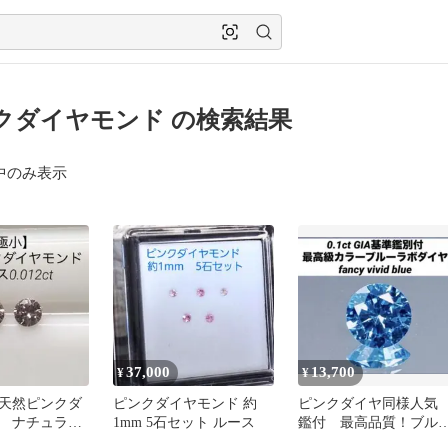
クダイヤモンド の検索結果
中のみ表示
37,000
13,700
¥
¥
天然ピンクダ
ピンクダイヤモンド 約
ピンクダイヤ同様人
 ナチュラル
1mm 5石セット ルース
鑑付 最高品質！ブル
ス0.012ct
ダイヤモンド ラボダ