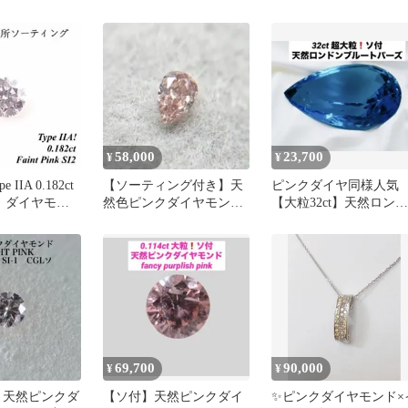
イヤ ルース
58,000
23,700
¥
¥
IIA 0.182ct
【ソーティング付き】天
ピンクダイヤ同様人気
ク ダイヤモン
然色ピンクダイヤモンド
【大粒32ct】天然ロンド
0.041ct
ンブルートパーズ ルー
鑑別書付
69,700
90,000
¥
¥
SI-1 天然ピンクダ
【ソ付】天然ピンクダイ
✨ピンクダイヤモンド×