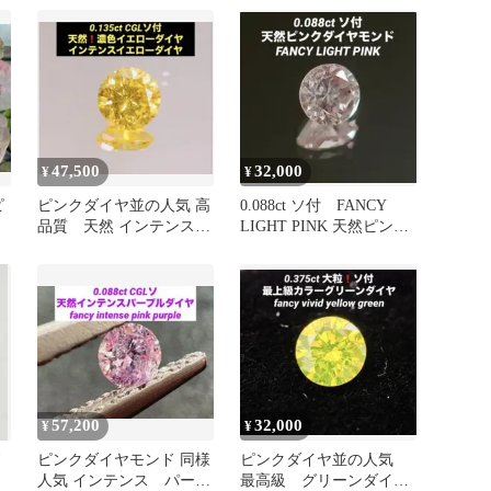
47,500
32,000
¥
¥
ピ
ピンクダイヤ並の人気 高
0.088ct ソ付 FANCY
品質 天然 インテンスイ
LIGHT PINK 天然ピンク
エローダイヤモンド ルー
ダイヤ ルース
ス
57,200
32,000
¥
¥
ピンクダイヤモンド 同様
ピンクダイヤ並の人気
人気 インテンス パープ
最高級 グリーンダイヤ