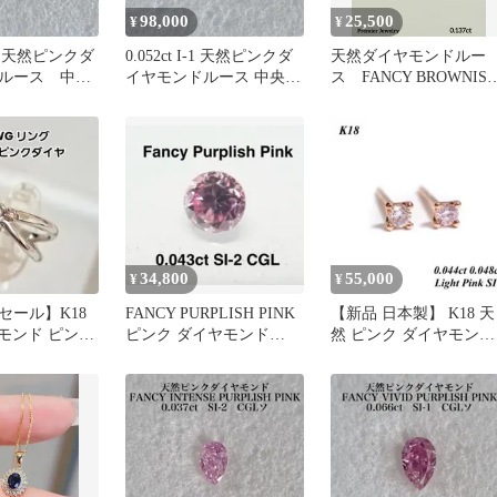
98,000
25,500
¥
¥
SI-2 天然ピンクダ
0.052ct I-1 天然ピンクダ
天然ダイヤモンドルー
ルース 中央
イヤモンドルース 中央宝
ス FANCY BROWNIS
石研究所
YELLOW GREEN
34,800
55,000
¥
¥
セール】K18
FANCY PURPLISH PINK
【新品 日本製】 K18 天
ヤモンド ピンク
ピンク ダイヤモンド
然 ピンク ダイヤモンド
グ 4月誕生石
0.043 ct
ピアス