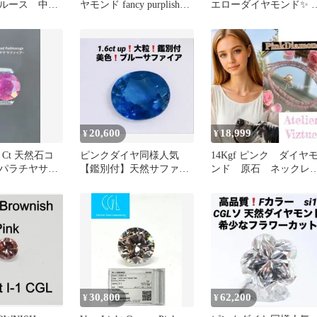
ルース 中央
ヤモンド fancy purplish
エローダイヤモンド✨ 
pink ルース
計0.5ct & K18WG
20,600
18,999
¥
¥
1 Ct 天然石コ
ピンクダイヤ同様人気
14Kgf ピンク ダイヤ
パラチヤサフ
【鑑別付】天然サファイ
ンド 原石 ネックレ
ーティング付き
ア ルース 1.607ct 大粒
ス お名前チャームプ
ゼント
30,800
62,200
¥
¥