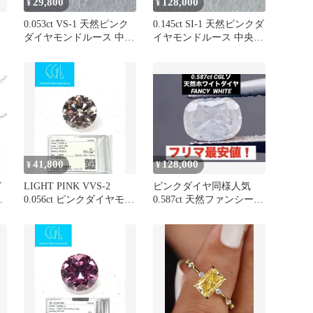
29,800
128,000
¥
¥
ウ
0.053ct VS-1 天然ピンク
0.145ct SI-1 天然ピンクダ
ダイヤモンドルース 中央
イヤモンドルース 中央宝
プ
宝石研究所
石研究所
41,800
128,000
¥
¥
イ
LIGHT PINK VVS-2
ピンクダイヤ同様人気
ヤ
0.056ct ピンクダイヤモン
0.587ct 天然ファンシーホ
ー
ド
ワイトダイヤ ルース