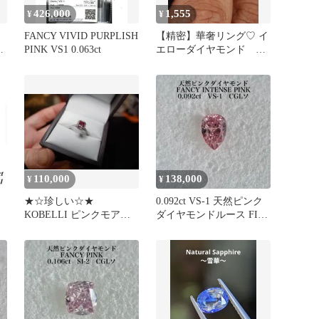
426,000
1,555
¥
¥
FANCY VIVID PURPLISH
【精密】華奢リング♡ イ
H
PINK VS1 0.063ct
エローダイヤモンド ゴ
ールド リング
110,000
138,000
¥
¥
★☆珍しい☆★
0.092ct VS-1 天然ピンク
KOBELLI ピンクモアッ
ダイヤモンドルース FIP
サナイト、ダイモンド 指
中央宝石研究所
輪 婚約指輪