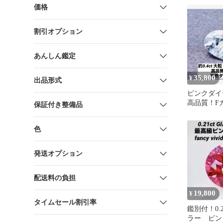
価格
割引オプション
あんしん鑑定
35,800
¥
出品形式
ピンクダ
高品質！F
保証付き整備品
ダイヤモンド 
ース
色
発送オプション
配送料の負担
19,800
¥
タイムセール割引率
鑑別付！0.2
ラー ピン