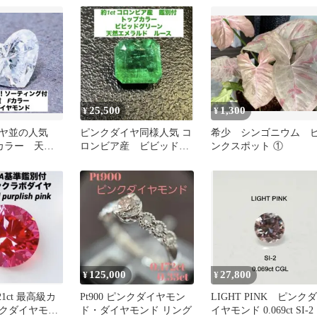
ヤ ルース
25,500
1,300
¥
¥
イヤ並の人気
ピンクダイヤ同様人気 コ
希少 シンゴニウム 
カラー 天然
ロンビア産 ビビッドグ
ンクスポット ①
約0.4ct ル
リーン天然エメラルド ル
ース
125,000
27,800
¥
¥
1ct 最高級カ
Pt900 ピンクダイヤモン
LIGHT PINK ピンクダ
クダイヤモン
ド・ダイヤモンド リング
イヤモンド 0.069ct SI-2