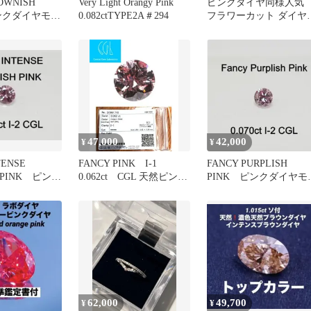
OWNISH
Very Light Orangy Pink
ピンクダイヤ同様人
ピンクダイヤモン
0.082ctTYPE2A＃294
フラワーカット ダイヤ
ンド ルース FカラーCG
ソ付
47,000
42,000
¥
¥
NTENSE
FANCY PINK I-1
FANCY PURPLISH
H PINK ピンク
0.062ct CGL 天然ピンク
PINK ピンクダイヤモ
6
ダイヤ 187
ド 0.070ct
62,000
49,700
¥
¥