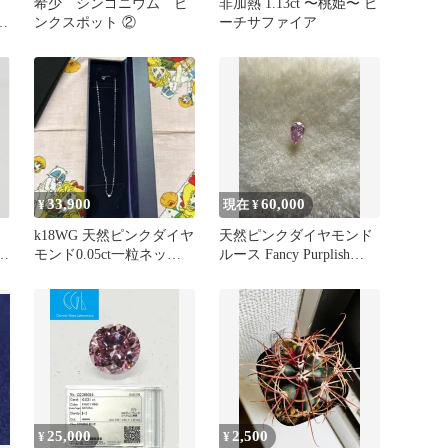
気
希少 シンゴニウム ピ
非加熱 1.13ct 〜桃姫〜 ピ
モ
ンクスポット ②
ーチサファイア
L
33,900
60,000
¥
現在 ¥
k18WG 天然ピンクダイヤ
天然ピンクダイヤモンド
ン
モンド0.05ct一粒ネック
ルース Fancy Purplish
レス
Pink
25,000
2,500
¥
¥