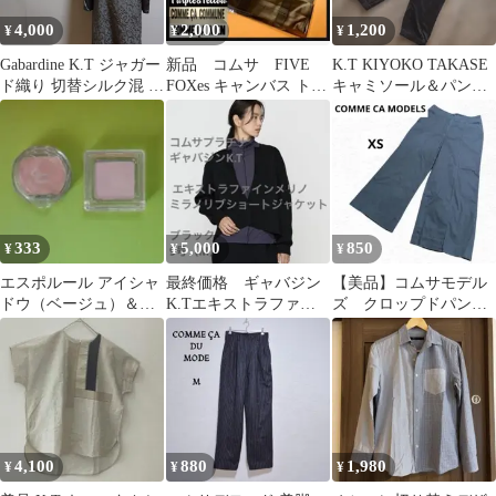
4,000
2,000
1,200
¥
¥
¥
Gabardine K.T ジャガー
新品 コムサ FIVE
K.T KIYOKO TAKASE
ド織り 切替シルク混 ワ
FOXes キャンバス トー
キャミソール＆パンツ
ンピース ドレス サイズ
トバッグ カーキ エコ
セットアップ 9
9 AA2-15
バック
333
5,000
850
¥
¥
¥
エスポルール アイシャ
最終価格 ギャバジン
【美品】コムサモデル
ドウ（ベージュ）＆
K.Tエキストラファイ
ズ クロップドパン
TMHアイカラー
ンメリノミラノリブシ
ツ アンクルパンツ
（LPK）
ョートジャケット
黒 XSサイズ 日本製
4,100
880
1,980
¥
¥
¥