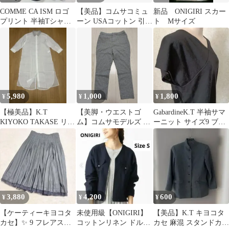
COMME CA ISM ロゴ
【美品】コムサコミュ
新品 ONIGIRI スカー
プリント 半袖Tシャツ
ーン USAコットン 引き
ト Mサイズ
ブラック L
揃え天竺メンズ L ブラ
ック
5,980
1,000
1,800
¥
¥
¥
【極美品】K.T
【美脚・ウエストゴ
GabardineK.T 半袖サマ
KIYOKO TAKASE リネ
ム】コムサモデルズ チ
ーニット サイズ9 ブラ
ン シャツ ワンピース
ェック柄 ストレッチパ
ック
麻 白
ンツ 9号 M
3,880
4,200
600
¥
¥
¥
【ケーティーキヨコタ
未使用級【ONIGIRI】
【美品】K.T キヨコタ
カセ】✨ 9 フレアスカ
コットンリネン ドルマ
カセ 麻混 スタンドカラ