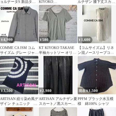
ョルナータS 新品タグ
KIYOKO
ルチザン 膝下丈スカー
なし
TAKASE￥18,000+税 牛
ト サイズ9 （M相当）
革ベルト
紺
4,999
580
1,600
¥
¥
¥
COMME CA ISM コム
KT KIYOKO TAKASE
【コムサイズム】リネ
サイズム グレー ジャケ
半袖カットソー オリー
ン混ノースリーブコク
ット ブルゾン M
ブグリーン
ーンワンピース ベージ
ュ
3,500
2,980
1,500
¥
¥
現在 ¥
ARTISAN 絞り染め風デ
ARTISAN アルチザン夏
PPFM ブラック水玉模
ザイン チュニック ワ
スカート／黒スカート
様 綿100% シャツ
ンピース
／フレアスカート