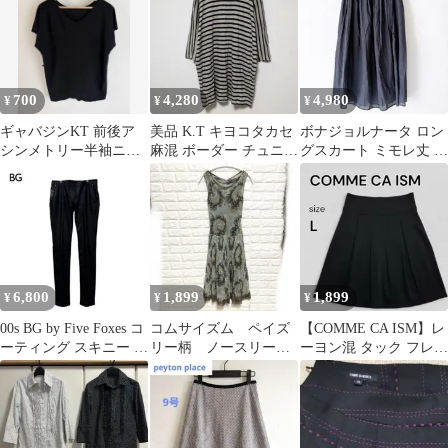
700
4,280
4,980
¥
¥
¥
ギャバジンKT 前後ア
美品 K.T キヨコタカセ
ボナジョルナータ ロン
シンメトリー半袖ニッ
麻混 ボーダー チュニッ
グスカート ミモレ丈 フ
ト 9 M ブラック 黒 ウ
ク 体型カバー 9
レア Wゴム 青灰 F
ール混
6,800
1,899
1,899
¥
¥
¥
00s BG by Five Foxes コ
コムサイズム ペイズ
【COMME CA ISM】レ
ーティング スキニー ダ
リー柄 ノースリーブ
ーヨン混 タック フレア
ークウェア
ワンピース シアー総
スカート L ブラック
柄 M