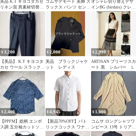
美品 K.T キヨコタカセ
コムサデモード 美脚 ス
オシャレ切り替えデザ
リネン混 異素材切替ブ
ラックス パンツ センタ
インBG (birdaix) クレイ
ラウス 9号 ベージュ 麻
ープレス ウール100
ジーパターン 長袖シャ
紺 M
ツ
3,200
2,000
2,999
¥
¥
¥
【美品】 K.T キヨコタ
美品 ブラックジャケ
ARTISAN プリーツスカ
カセ ウール スラックス
ット レディス
ート 黒 シルバー Ｌ
パンツ ネイビー 11 L
2,400
4,945
1,000
¥
¥
¥
【PPFM】総柄 エンボ
【新品70%OFF】パト
コムサ ロングシャツワ
ス調 五分袖カットソー
リックコックス ワナビ
ンピース 13号 トリアセ
ネイビー ブルー 日本製
ー 半袖シャツ M 日本
テート混 比翼 ベージュ