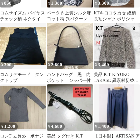
850
1,380
3,300
¥
¥
¥
コムサイズム バイヤス
ベータ β 上質シルク麻
KTキヨコタカセ 総柄
チェック柄 ネクタイ
ヨット柄 異パターン切
長袖シャツ ポリシャツ
COMME CA ISM
替 半袖シャツ レディー
モノトーン モード古着
ス40
メンズXL
300
2,600
3,400
¥
¥
¥
コムサデモード タン
ハンドバッグ 黒 内
美品 K.T KIYOKO
クトップ
ポケット ジッパー付
TAKASE 異素材切替ニ
ット スパンコール 9
1,200
4,680
1,400
¥
¥
¥
ロンT 丈長め ボナジ
美品 タグ付き K.T
【日本製】ARTISAN ア