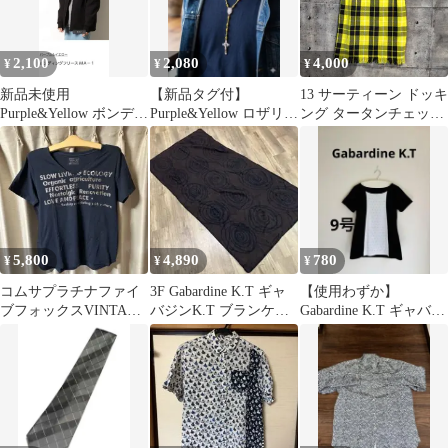
2,100
2,080
4,000
¥
¥
¥
新品未使用
【新品タグ付】
13 サーティーン ドッキ
Purple&Yellow ボンディ
Purple&Yellow ロザリオ
ング タータンチェック
ングフリース MA-1ブ
クロス ネックレス イエ
タイトスカート フリン
ラック S
ロー
ジ イエロー ブラック 9
ファイブフォックス 日
本製 B'2nd取扱ブラン
ド
5,800
4,890
780
¥
¥
¥
コムサプラチナファイ
3F Gabardine K.T ギャ
【使用わずか】
ブフォックスVINTAGE
バジンK.T ブランケッ
Gabardine K.T ギャバジ
K.T ネイビー半袖Tシャ
ト 毛布 ストール
ン Tシャツ 9号白
ツ
黒 日本製