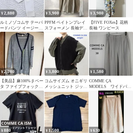
2,880
3,900
3,980
¥
¥
¥
ルミノゾコムサ テーパ
PPFM ペイトンプレイ
【FIVE FOXes】花柄
ードパンツ イージーパ
スフォーメン 長袖デザ
長袖 ワンピース
ンツ ウエストゴム 裏地
インシャツ ベージュ M
付 9
日本製
2,280
3,800
1,580
¥
¥
¥
【美品】麻100% β ベー
コムサイズム オニギリ
COMME ÇA
タ ファイブフォックス
メッシュニット ジップ
MODELS ワイドパン
ロングカーディガン 40
ベスト
ツ 38 グレージュ
ドレープ
880
1,500
630
¥
¥
¥