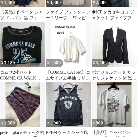
1,480
3,300
2,300
¥
¥
¥
【美品】β ベータ シャ
ファイブ フォックス ノ
◆KT タカセキヨコ ジ
ツ ドルマン 黒 ファイ
ースリーブ ワンピー
ャケット ファイブフォ
ブフォックス 40
ス
ックス L
3,180
1,080
3,200
¥
¥
¥
コムサ2枚セット
【COMME CA ISM】コ
ボナジョルナータ サフ
COMME CA WALK シ
ムサイズム半袖 ミリタ
ァリジャケット M 黒
ャツ ファイブフォッ
リーシャツ白 9 M通勤
コットン100 ファイブ
クス
通学
フォックス
1,580
1,900
900
¥
¥
¥
peyton place チェック柄
​PPFM ゲームシャツ風
【美品】ギャバジン