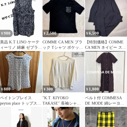
Y2K
製 y2k
日本製
980
2,500
6,500
¥
¥
¥
美品 K.T LINO ケーテ
COMME CA MEN ブラ
【特別価格】COMME
ィーリノ 綿麻 ゼブラ柄
ック Tシャツ ポケット
CA MEN ネイビー スト
タンクトップ 9号
付 異素材切替 LL
ライプ スーツ セットア
ップ
880
300
1,800
¥
¥
¥
ペイトンプレイス
"K.T. KIYOKO
ベルト付 COMMESA
peyton place トップス
TAKASE" 長袖シャツ
DE MODE 綿レーヨン
チュニック シャツ
ブラウス M
シャツワンピース ボル
ドー