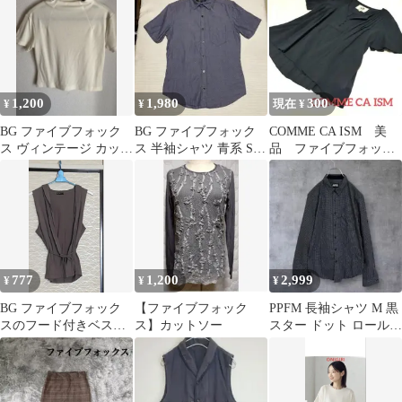
ックス
ム 9
1,200
1,980
300
¥
¥
現在 ¥
BG ファイブフォック
BG ファイブフォック
COMME CA ISM 美
ス ヴィンテージ カット
ス 半袖シャツ 青系 S
品 ファイブフォック
ソー80年代
メンズ コットン100%
ス コットン M
777
1,200
2,999
¥
¥
¥
BG ファイブフォック
【ファイブフォック
PPFM 長袖シャツ M 黒
スのフード付きベスト
ス】カットソー
スター ドット ロールア
ジレ カーキ
ップ ファイブフォック
ス