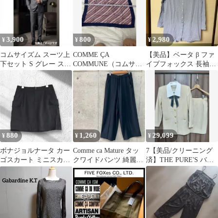
3,900
800
2,980
¥
¥
¥
コムサイズム スーツ上
COMME ÇA
【美品】ベータ β ファ
下セット S グレー スト
COMMUNE（コムサコ
イブフォックス 長袖シ
ライプ柄 ビジネス 訳あ
ミューン）ストライプ
ャツ ブルー 40 シャン
り
大判スカーフ
ブレー調
880
1,260
29,099
¥
¥
¥
ボナジョルナータ カー
Comme ca Mature タッ
7【美品/クリーニング
ゴスカート ミニスカー
クワイドパンツ 綺麗め
済】THE PURE'S バブ
ト ブラック M 黒 ワー
オフィスカジュアル
リースーツ 昭和レトロ
ク 可愛い