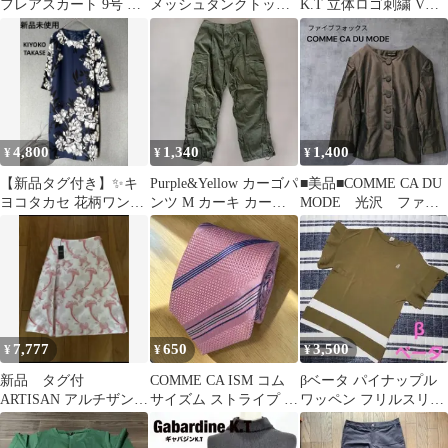
フレアスカート 9号 M
メッシュタンクトップ
K.T 立体ロゴ刺繍 Vネ
ブラウン レース
黒 M クラックプリント
ックTシャツ ホワイト
美品
9号 日本製
4,800
1,340
1,400
¥
¥
¥
【新品タグ付き】✨キ
Purple&Yellow カーゴパ
■美品■COMME CA DU
ヨコタカセ 花柄ワンピ
ンツ M カーキ カーゴ
MODE 光沢 ファイ
ース 7分袖紺✕白上品
メンズ
ブフォックス ジャケ
上質K.T
ット
7,777
650
3,500
¥
¥
¥
新品 タグ付
COMME CA ISM コム
βベータ パイナップル
ARTISAN アルチザン
サイズム ストライプ ネ
ワッペン フリルスリー
スカート 日本製 フ
クタイ シルク ピンク
ブ 半袖カットソー カー
ァイブフォックス
キ