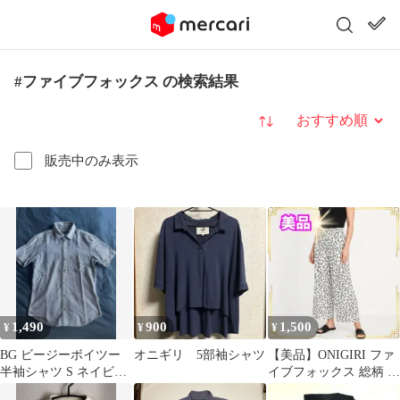
#ファイブフォックス の検索結果
並び替え
販売中のみ表示
1,490
900
1,500
¥
¥
¥
BG ビージーボイツー
オニギリ 5部袖シャツ
【美品】ONIGIRI ファ
半袖シャツ S ネイビー
イブフォックス 総柄 ワ
綿100% ファイブフォ
イドパンツ ウエストゴ