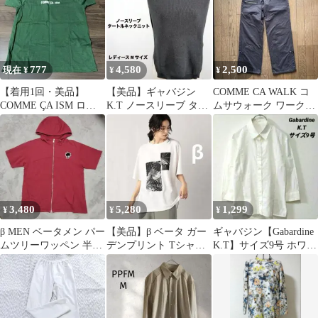
777
4,580
2,500
現在 ¥
¥
¥
【着用1回・美品】
【美品】ギャバジン
COMME CA WALK コ
COMME ÇA ISM ロゴ T
K.T ノースリーブ ター
ムサウォーク ワークパ
シャツ グリーン 9号
トルネック ニットベス
ンツ Mサイズ
ト 黒 M
3,480
5,280
1,299
¥
¥
¥
β MEN ベータメン パー
【美品】β ベータ ガー
ギャバジン【Gabardine
ムツリーワッペン 半袖
デンプリント Tシャツ
K.T】サイズ9号 ホワイ
ジップパーカー L
ホワイト オーバーサイ
ト 七分袖シャツ 織柄
ズ 9