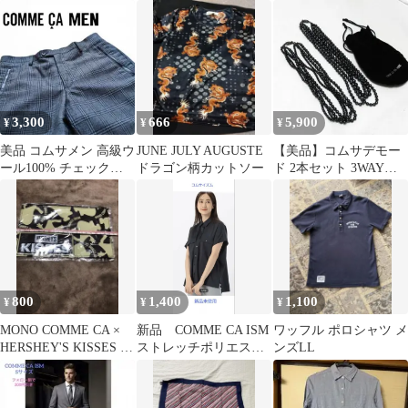
ート 総柄 グレー 通勤
ンスリーブ ノーカラー
ー ジャケット グレー
日本
ブルゾン
リネン
3,300
666
5,900
¥
¥
¥
​美品 コムサメン 高級ウ
JUNE JULY AUGUSTE
【美品】コムサデモー
ール100% チェック柄
ドラゴン柄カットソー
ド 2本セット 3WAYブ
スラックス 本革レザー
ラックビーズロングネ
切替 M
ックレス
800
1,400
1,100
¥
¥
¥
MONO COMME CA ×
新品 COMME CA ISM
ワッフル ポロシャツ メ
HERSHEY'S KISSES コ
ストレッチポリエステ
ンズLL
ラボポーチ
ルブロード ドルマンシ
ャツ