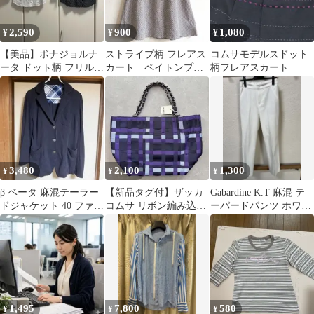
2,590
900
1,080
¥
¥
¥
【美品】ボナジョルナ
ストライプ柄 フレアス
コムサモデルスドット
ータ ドット柄 フリルブ
カート ペイトンプレ
柄フレアスカート
ラウス 2枚セット まと
イス 9号 黒 白 日
め売り
本製
3,480
2,100
1,300
¥
¥
¥
β ベータ 麻混テーラー
【新品タグ付】ザッカ
Gabardine K.T 麻混 テ
ドジャケット 40 ファイ
コムサ リボン編み込み
ーパードパンツ ホワイ
ブフォックス
トートバッグ ネイビー
ト サイズ9
パープル 黒
1,495
7,800
580
¥
¥
¥