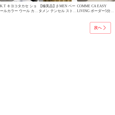
K.T キヨコタカセ ショ
【極美品】β MEN ベー
COMME CA EASY
ールカラー ウール カー
タメン テンセル ストラ
LIVING ボーダー5分カ
ディガン 黒 9号 M
イプ ジップアップパー
ットソー M
カー M
次へ