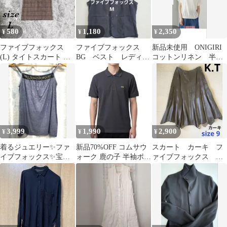
580
1,180
2,350
¥
¥
¥
ファイブフォックス
ファイブフォックス
新品未使用 ONIGIRI
(L) タイトスカート 膝
BG ベスト レディー
コットンリネン 半袖
丈 バックプリーツ チェ
ス
ニット プルオーバー
ック柄
3,999
1,990
2,900
¥
¥
¥
着るジュエリー✨ファ
新品70%OFF コムサウ
スカート カーキ フ
イブフォックス✨宝石
ォーク 鹿の子 半袖ポロ
ァイブフォックス KT
スワロフスキー＆豪華
シャツ L チャコール
レーヨン
ビジュー付キャミ L