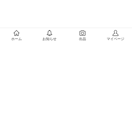
メルカリについて
ホーム
お知らせ
出品
マイページ
会社概要（運営会社）
採用情報
プレスリリース
公式ブログ
プレスキット
メルカリUS
メルカリShops
m department（エムデパ）
ヘルプ
ヘルプセンター（ガイド・お問い合わせ）
メルカリShopsでショップを開設する
メルカリShops ショップ管理画面にログイン
メルカリShops出店者向けガイド
お問い合わせ一覧