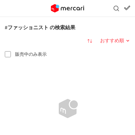
#ファッショニスト の検索結果
並び替え
販売中のみ表示