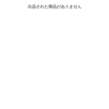
出品された商品がありません