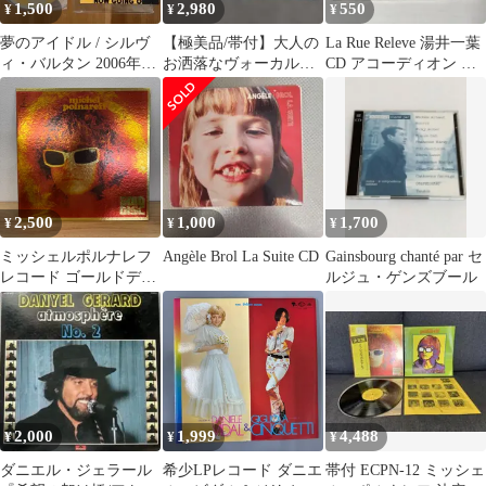
1,500
2,980
550
¥
¥
¥
夢のアイドル / シルヴ
【極美品/帯付】大人の
La Rue Releve 湯井一葉
ィ・バルタン 2006年
お洒落なヴォーカル＆
CD アコーディオン シ
BMGジャパン 紙ジャケ
ジャズ名盤CD 3枚まと
ャンソン
ットCD
め売り
2,500
1,000
1,700
¥
¥
¥
ミッシェルポルナレフ
Angèle Brol La Suite CD
Gainsbourg chanté par セ
レコード ゴールドディ
ルジュ・ゲンズブール
スク 決定盤 ECPN-12
Michel Polnareff LP 2枚
組仕様見開きジャケッ
ト 昭和レトロ 当時物
洋楽 ポップス ロック
名盤 愛の休日 シェリー
に口づけ 帯付き 希少
2,000
1,999
4,488
¥
¥
¥
レア コレクター
ダニエル・ジェラール
希少LPレコード ダニエ
帯付 ECPN-12 ミッシェ