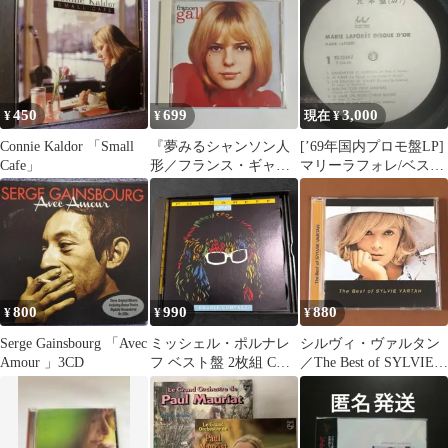
ン，ヴァネッサパラデ
ィ
450
699
3,000
¥
¥
現在 ¥
Connie Kaldor 「Small
『夢みるシャンソン人
[’69年国内プロモ盤LP]
Cafe」
形／フランス・ギャ
マリーラフォレ/ベスト
ル・ベスト』CD
オブ… Disque D’or
800
990
880
¥
¥
¥
Serge Gainsbourg 「Avec
ミッシェル・ポルナレ
シルヴィ・ヴァルタン
Amour 」3CD
フ ベスト盤 2枚組 CD
／The Best of SYLVIE
LA COMPILATION
VARTAN