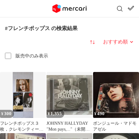
#フレンチポップス の検索結果
並び替え
販売中のみ表示
300
1,355
490
¥
¥
¥
フレンチポップス３
JOHNNY HALLYDAY
ボンジュール・マドモ
枚，クレモンティー
"Mon pays,..."（未開封
アゼル
ヌ，ジェーンバーキ
新品）