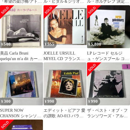
『希望の架け橋/アトモ
ル・ビダル＆ジリオ
ル・ポルナレフ 決定盤
スフェールNo.2』
ラ・チンクェッティ セ
A1/B1 初期盤 LP
ルダム・イン 帯なし
1970年代 レトロ 盤面良
好
500
555
5,800
¥
¥
¥
美品 Carla Bruni
JOELLE URSULL
LP レコード セルジ
quelqu'un m'a dit カーラ
MIYEL CD フランス海
ュ・ゲンスブール コミ
ブルーニ
外県 日本盤
ック・ストリップ 輸入
盤
300
990
990
¥
¥
¥
SUPER NOW
エディット・ピアフ 愛
ザ・ベスト・オブ・フ
CHANSON シャンソン
の讃歌 AO-013 バラ色
ランソワーズ・アルデ
ベストCD
の人生 CD
ィ フレンチポップ シャ
ンソン