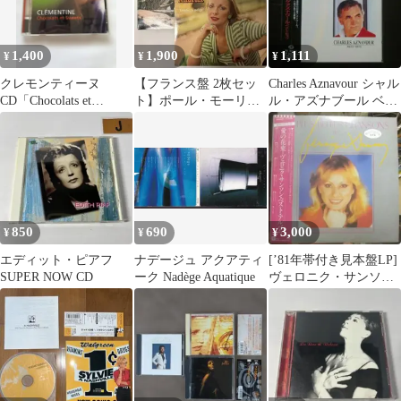
1,400
1,900
1,111
¥
¥
¥
クレモンティーヌ
【フランス盤 2枚セッ
Charles Aznavour シャル
CD「Chocolats et
ト】ポール・モーリア /
ル・アズナブール ベス
Sweets」2008
レコード LP
ト盤 シャンソン
850
690
3,000
¥
¥
¥
エディット・ピアフ
ナデージュ アクアティ
[’81年帯付き見本盤LP]
SUPER NOW CD
ーク Nadège Aquatique
ヴェロニク・サンソン
愛の花束 ベストアルバ
ム