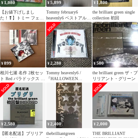
1,080
5,899
1,800
¥
¥
¥
【お値下げしまし
Tommy february6
the brilliant green single
た！❢】トミー フェブ
heavenly6 ベストアルバ
collection 初回
ラリー/Tommy
ム
february6
899
2,280
500
¥
¥
¥
相川七瀬 名作 2枚セッ
Tommy heavenly6 /
the brilliant green ザ・ブ
ト Red パラドックス 夢
『HALLOWEEN
リリアント・グリーン
見る少女じゃいられな
ADDICTION』
い 恋心
2,580
2,400
2,000
¥
¥
¥
【匿名配送】ブリリア
thebrilliantgreen
THE BRILLIANT