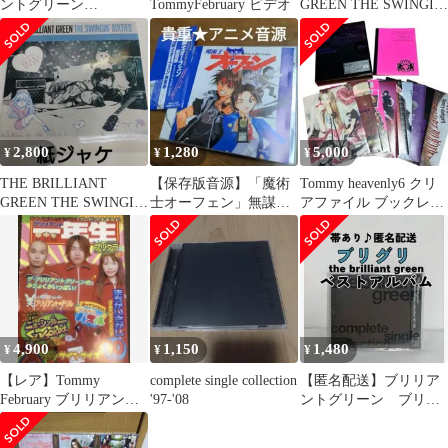
ントグリーン
TommyFebruary ビデオ
GREEN THE SWINGIN'
BLACKOUT 初回盤
SIXTIES
CD+DVD
2,800
1,280
5,000
¥
¥
¥
THE BRILLIANT
【保存版音源】「魔術
Tommy heavenly6 クリ
GREEN THE SWINGIN'
士オーフェン」無謀編
アファイル ブックレッ
SIXTIES
～オリジナル・ラジ
ト バインダー セット
オ・ドラマ
4,900
1,150
1,480
¥
¥
¥
【レア】Tommy
complete single collection
【匿名配送】ブリリア
February ブリリアント
'97-'08
ントグリーン ブリグ
グリーン 切り抜き
リ ベストアルバム
シングルコレクション