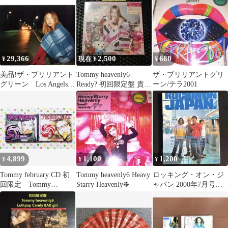
封新品
29,366
2,500
680
¥
現在 ¥
¥
美品!ザ・ブリリアント
Tommy heavenly6
ザ・ブリリアントグリ
グリーン Los Angels
Ready? 初回限定盤 貴重
ーン/テラ2001
インサート付き!アナロ
未開封 ステッカー
グ!
4,899
1,100
1,200
¥
¥
¥
Tommy february CD 初
Tommy heavenly6 Heavy
ロッキング・オン・ジ
回限定 Tommy
Starry Heavenly❉
ャパン 2000年7月号
heavenly
スピッツ