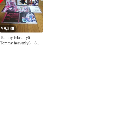
9,580
¥
Tommy february6
Tommy heavenly6 8枚
セット