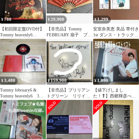
780
29,900
1,299
¥
¥
¥
【初回限定盤DVD付】
【非売品】Tommy
安室奈美恵 美品 帯付き
Tommy heavenly6
FEBRUARY 扇子 ブリ
1st ダンス・トラックス
Lollipop
リアントグリーン 未
VOL.1 TRY ME
開封新品
3,480
159,900
1,090
¥
¥
¥
Tommy february6 &
【非売品】ブリリアン
【値下げしまし
Tommy heavenly6 3枚
トグリーン リリイ
た！❢】西郷輝彦べス
セット
ベ ミニ直筆サイン
ト 保存版音源
トミーフェブラリー