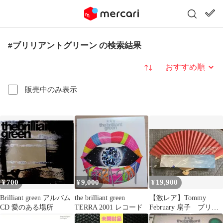
#ブリリアントグリーン の検索結果
並び替え
販売中のみ表示
700
9,000
19,900
¥
¥
¥
Brilliant green アルバム
the brilliant green
【激レア】Tommy
CD 愛のある場所
TERRA 2001 レコード
February 扇子 ブリリ
アントグリーン 未開