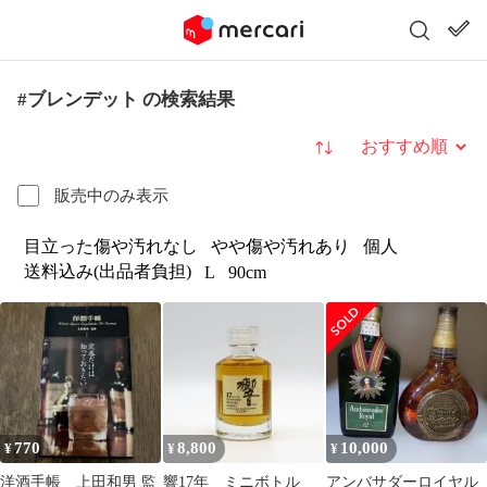
#ブレンデット の検索結果
並び替え
販売中のみ表示
目立った傷や汚れなし
やや傷や汚れあり
個人
送料込み(出品者負担)
L
90cm
770
8,800
10,000
¥
¥
¥
洋酒手帳 上田和男 監
響17年 ミニボトル
アンバサダーロイヤル