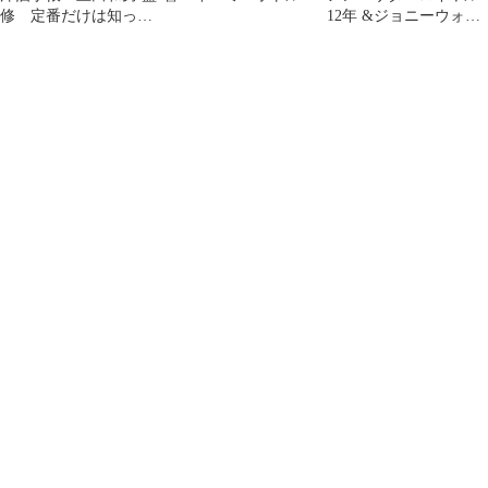
修 定番だけは知って
12年 &ジョニーウォー
おかたい 東京書籍
カースイング古酒セッ
ト