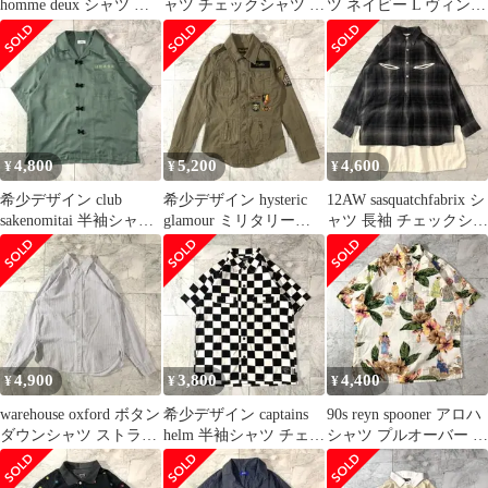
homme deux シャツ 長
ャツ チェックシャツ L
ツ ネイビー L ヴィンテ
袖
90s
ージ
4,800
5,200
4,600
¥
¥
¥
希少デザイン club
希少デザイン hysteric
12AW sasquatchfabrix シ
sakenomitai 半袖シャツ
glamour ミリタリージ
ャツ 長袖 チェックシャ
チャイナシャツ
ャケット シャツ
ツ 変形
4,900
3,800
4,400
¥
¥
¥
warehouse oxford ボタン
希少デザイン captains
90s reyn spooner アロハ
ダウンシャツ ストライ
helm 半袖シャツ チェッ
シャツ プルオーバー ヴ
プ
ク
ィンテージ