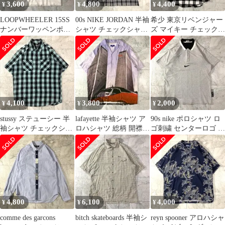
3,600
4,800
4,400
¥
¥
¥
LOOPWHEELER 15SS
00s NIKE JORDAN 半袖
希少 東京リベンジャー
ナンバーワッペンポロ
シャツ チェックシャツ
ズ マイキー チェックシ
シャツ
XL フリンジ
ャツ オフィシャル
4,100
3,800
2,000
¥
¥
¥
stussy ステューシー 半
lafayette 半袖シャツ ア
90s nike ポロシャツ ロ
袖シャツ チェックシャ
ロハシャツ 総柄 開襟
ゴ刺繍 センターロゴ ヴ
ツ old stussy
XL
ィンテージ
4,800
6,100
4,000
¥
¥
¥
comme des garcons
bitch skateboards 半袖シ
reyn spooner アロハシャ