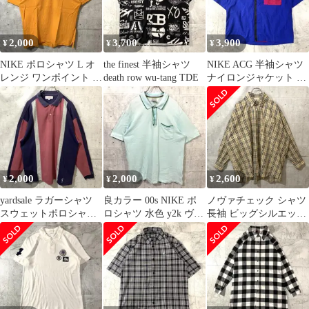
2,000
3,700
3,900
¥
¥
¥
NIKE ポロシャツ L オ
the finest 半袖シャツ
NIKE ACG 半袖シャツ
レンジ ワンポイント ロ
death row wu-tang TDE
ナイロンジャケット L
ゴ刺繍
メッシュ テック系
2,000
2,000
2,600
¥
¥
¥
yardsale ラガーシャツ
良カラー 00s NIKE ポ
ノヴァチェック シャツ
スウェットポロシャツ
ロシャツ 水色 y2k ヴィ
長袖 ビッグシルエット
XL オールドスケート
ンテージ
オーバーサイズ 韓国