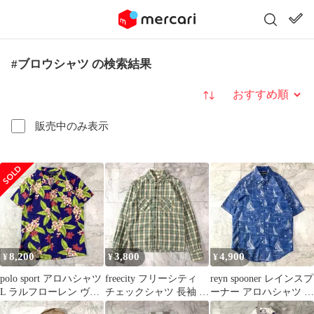
#ブロウシャツ の検索結果
並び替え
販売中のみ表示
8,200
3,800
4,900
¥
¥
¥
polo sport アロハシャツ
freecity フリーシティ
reyn spooner レインスプ
L ラルフローレン ヴィ
チェックシャツ 長袖 木
ーナー アロハシャツ ボ
ンテージ
村拓哉
タンダウン ブルー