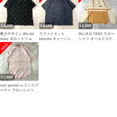
4,400
4,600
1,900
¥
¥
¥
希少デザイン 00s old
ラファイエット
90s OLD VANS ラガー
stussy ポロシャツ ssリ
lafayette キューバシャ
シャツ オールドスケー
ンク ブラック
ツ 半袖シャツ L
ト ヴィンテージ
5,000
¥
reyn spooner レインスプ
ーナー アロハシャツ ボ
タンダウン