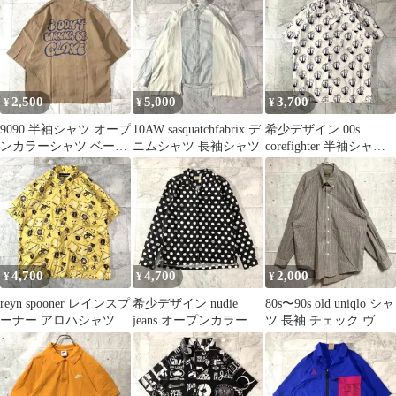
2,500
5,000
3,700
¥
¥
¥
9090 半袖シャツ オープ
10AW sasquatchfabrix デ
希少デザイン 00s
ンカラーシャツ ベージ
ニムシャツ 長袖シャツ
corefighter 半袖シャツ
ュ
総柄 アロハシャツ
4,700
4,700
2,000
¥
¥
¥
reyn spooner レインスプ
希少デザイン nudie
80s〜90s old uniqlo シャ
ーナー アロハシャツ イ
jeans オープンカラーシ
ツ 長袖 チェック ヴィ
エロー
ャツ ドット ブラック
ンテージ