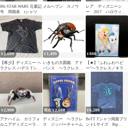
00s STAR WARS 元素記
メルヘブン スノウ
レア ディズニーシ
号 周期表 tシャツ
ー 2017 ハロウィ
ン ヴィランズ ピン
バッチ
2,699
1,499
800
¥
¥
¥
【希少】ディズニー ヘ
いきもの大図鑑 アド
【★】“ふわふわベビ
ラクレス ハデス Tシャ
バンス ヘラクレス・
ー”ヘラクレス／キラっ
ツ Lサイズ オンクラシ
オキシデンタリス カ
とアートギャラリー
ック
プセル版 02
2,900
2,600
6,200
¥
現在 ¥
¥
アナハイム カリフォ
ディズニー ヘラクレ
BoTT Tシャツ両面プリ
ルニアディズニーラン
ス ジッパーチャーム
ントLサイズ Rip