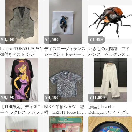
ド スパイダーマン
HEISEI
Spider-Bot
3,300
1,500
1,499
¥
¥
¥
Lenoras TOKYO JAPAN
ディズニーヴィランズ
いきもの大図鑑 アド
襟付きベスト ジレ
シークレットチャーム
バンス ヘラクレス・
短剣 ハデス 2024
オキシデンタリス カ
プセル版 03
9,999
4,450
11,000
¥
¥
¥
【TDR限定】ディズニ
NIKE 半袖シャツ 総
[美品] Juvenile
ー ヘラクレス メガラ T
柄 DRIFIT loose fit ア
Delinquent ワイド グル
シャツ ビッグプリント
ロハシャツ
カパンツ
M〜L