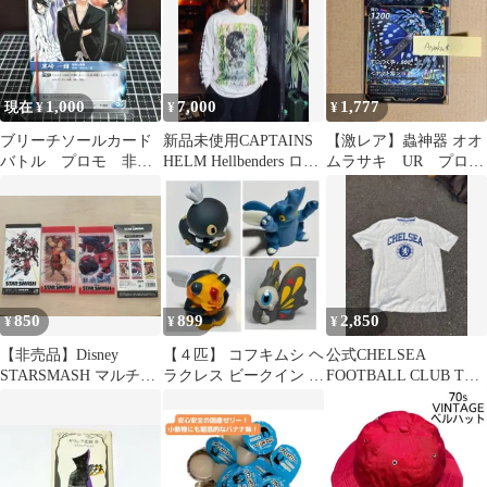
1,000
7,000
1,777
現在 ¥
¥
¥
ブリーチソールカード
新品未使用CAPTAINS
【激レア】蟲神器 オオ
バトル プロモ 非売
HELM Hellbenders ロン
ムラサキ UR プロ
品 上部若干傷あり
tee サイケ
モ 限定
850
899
2,850
¥
¥
¥
【非売品】Disney
【４匹】 コフキムシ ヘ
公式CHELSEA
STARSMASH マルチケ
ラクレス ビークイン ア
FOOTBALL CLUB Tシ
ース
ゲハント ポケモン ソフ
ャツ
ビ