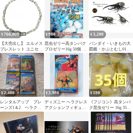
766,000
980
3,200
¥
¥
¥
【大売出し】 エルメス
昆虫ゼリー高タンパク
バンダイ・いきもの大
ブレスレット ユニセッ
プロゼリー16g 50個 ク
図鑑・かぶとむし01・
クス ヘラクレス 19 ジ
ワガタ カブトムシ 小動
レア枠・ヘラクレスヘ
ュエリー アクセサリー
物
ラクレス・グレー
ヴィンテージ MM メン
ズ レディース
HERMES シルバー925
約8.0g【中古品】
2,480
3,980
590
¥
¥
¥
レンタルアップ プレ
ディズニー ヘラクレス
《フジコン》高タンパ
ーンズ1＆2 ヘラクレ
アクションフィギュア
ク昆虫ゼリー 16g 35
ス ジャングルブッ
マテル Hercules 未開封
個 ドルクスゼリー ワ
ク Blu-ray
イドS