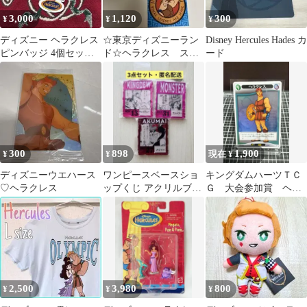
3,000
1,120
300
¥
¥
¥
ディズニー ヘラクレス
☆東京ディズニーラン
Disney Hercules Hades カ
ピンバッジ 4個セット
ド☆ヘラクレス ステ
ード
メガラ ハデス 希
ッカー シール
少 輸入品
300
898
1,900
¥
¥
現在 ¥
ディズニーウエハース
ワンピースベースショ
キングダムハーツＴＣ
♡ヘラクレス
ップくじ アクリルブロ
Ｇ 大会参加賞 ヘラ
ックチャーム キングデ
クレスパラレル
ュー モンスター
2,500
3,980
800
¥
¥
¥