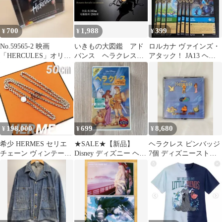
700
1,988
399
¥
¥
¥
No.59565-2 映画
いきもの大図鑑 アド
ロルカナ ヴァインズ・
「HERCULES」オリジ
バンス ヘラクレス・
アタック！ JA13 ヘラ
ナルサウンドトラック
オキシデンタリス オ
クレス セット
ンライン版 訳あり
198,000
699
8,680
¥
¥
¥
希少 HERMES セリエ
★SALE★【新品】
ヘラクレス ピンバッジ
チェーン ヴィンテージ
Disney ディズニー ヘラ
7個 ディズニーストア
ネックレス 50㎝ リマ
クレス キッズ 子供
Hercules pin 1997
VHS