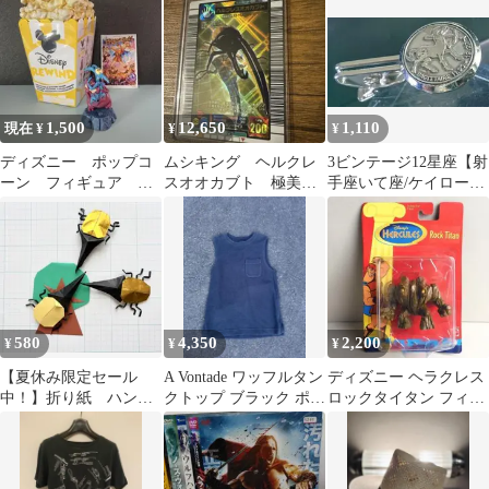
1,500
12,650
1,110
現在 ¥
¥
¥
ディズニー ポップコ
ムシキング ヘルクレ
3ビンテージ12星座【射
ーン フィギュア ヘ
スオオカブト 極美
手座いて座/ケイロー
ラクレス ペイン パ
品 希少品
ン】[シルバーメダリオ
ニック
ン]タイピン
580
4,350
2,200
¥
¥
¥
【夏休み限定セール
A Vontade ワッフルタン
ディズニー ヘラクレス
中！】折り紙 ハンド
クトップ ブラック ポケ
ロックタイタン フィギ
メイド 夏7月 8月
ット付き 日本製
ュア マテル
ヘラクレスオオカブト