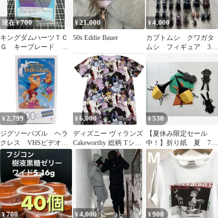
700
21,000
4,000
現在 ¥
¥
¥
キングダムハーツＴＣ
50s Eddie Bauer
カブトムシ クワガタ
Ｇ キーブレード ア
ムシ フィギュア 38
ルテマウェポン 多数
体
傷あり
2,799
6,000
530
¥
¥
¥
ジグソーパズル ヘラ
ディズニー ヴィランズ
【夏休み限定セール
クレス VHSビデオケ
Cakeworthy 総柄 Tシャ
中！】折り紙 夏 7
ースパッケージ 500ピ
ツ
月 8月 クワガタ ヘ
ース
ラクレスオオカブト
700
4,000
900
¥
¥
¥