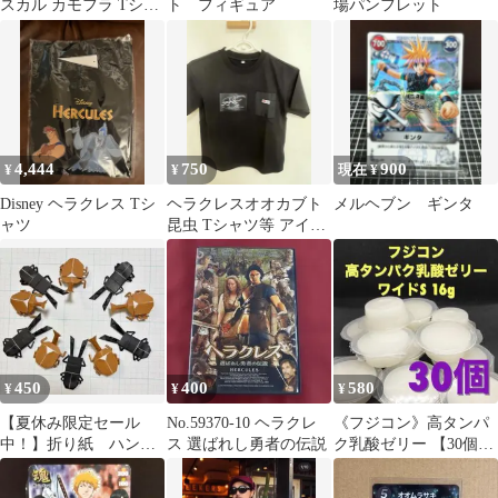
スカル カモフラ Tシャ
ト フィギュア
場パンフレット
ツ
4,444
750
900
¥
¥
現在 ¥
Disney ヘラクレス Tシ
ヘラクレスオオカブト
メルヘブン ギンタ
ャツ
昆虫 Tシャツ等 アイロ
ン プリント ワッペン
450
400
580
¥
¥
¥
【夏休み限定セール
No.59370-10 ヘラクレ
《フジコン》高タンパ
中！】折り紙 ハンド
ス 選ばれし勇者の伝説
ク乳酸ゼリー 【30個】
メイド 夏7月 8月
昆虫ゼリー
クワガタ カブトムシ