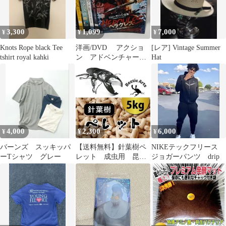
3,300
1,099
7,000
¥
¥
¥
Knots Rope black Tee
洋画/DVD アクショ
[レア] Vintage Summer
tshirt royal kahki
ン アドベンチャー
Hat
系 5枚セット まとめ
売り
4,000
2,300
6,000
¥
¥
¥
バーンズ スッキッパ
【送料無料】針葉樹ペ
NIKEテックフリース
ーTシャツ グレー
レット 成虫用 昆虫
ジョガーパンツ drip
マット【5kg】