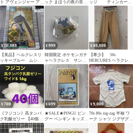
ト アヴェンジャー アク
ック まほうの夜の音楽
ッジ ティンカーベ
リルチャーム
祭 2018 パンフレット
ル ピーターパン
ヘラクレス
10,888
999
49,800
¥
¥
¥
【美品】ヘルクレスリ
韓国限定 ポケモンガチ
【希少】 50s
ッキーブルー ムシキ
ャヘラクレス サン
HERCURES ヘラクレ
ング 値下げ中！
ド アクリルペンホル
ス チノパン 山タグ
ダー
700
699
9,000
¥
¥
¥
《フジコン》高タンパ
★SALE★PINGU ピン
70s 80s zig-zag 半袖 ワ
ク乳酸ゼリー 【40個】
グー ペンギン キッズ
ーク シャツ ジグザグ
昆虫ゼリー
子供 (VHS)
ZIG ZAG