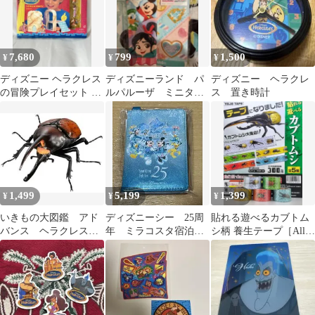
7,680
799
1,500
¥
¥
¥
ディズニー ヘラクレス
ディズニーランド パ
ディズニー ヘラクレ
の冒険プレイセット マ
ルパルーザ ミニタオ
ス 置き時計
テル 未開封 Hercules
ル シュガーラッシ
ュ ヴァネロペ
1,499
5,199
1,399
¥
¥
¥
いきもの大図鑑 アド
ディズニーシー 25周
貼れる遊べるカブトム
バンス ヘラクレス・
年 ミラコスタ宿泊限
シ柄 養生テープ［All 5
オキシデンタリス カ
定 カードキー＆キー
Types］
プセル版 01
ケース