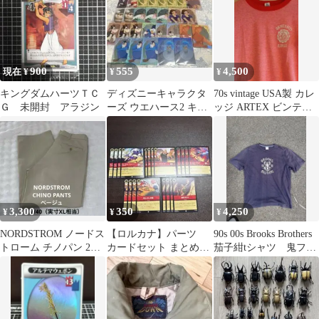
900
555
4,500
現在 ¥
¥
¥
キングダムハーツＴＣ
ディズニーキャラクタ
70s vintage USA製 カレ
Ｇ 未開封 アラジン
ーズ ウエハース2 キャ
ッジ ARTEX ビンテー
ラクターカード セット
ジ
バラ売り
3,300
350
4,250
¥
¥
¥
NORDSTROM ノードス
【ロルカナ】パーツ
90s 00s Brooks Brothers
トローム チノパン 2タ
カードセット まとめ売
茄子紺tシャツ 鬼フェ
ック ベージュ
り
ード