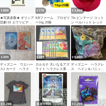
880
570
3,800
¥
¥
¥
★写真多数★ ギリシア
KBファーム プロゼリ
70s ビンテージ コット
悲劇 III エウリピデス
ー16g 20個
ン ベルハット レッド
(上)
499
399
9,000
¥
¥
¥
ディズニー ウエハー
ロルカナ 大いなるアズ
ディズニー ヘラクレ
ス2 カード ヘラクレ
ライト ヘラクレス系 ま
ス ペイン＆パニッ
ス ハデス Disney
とめ売り
ク ぬいぐるみ 未開
封 保管品
3,200
900
1,299
¥
現在 ¥
¥