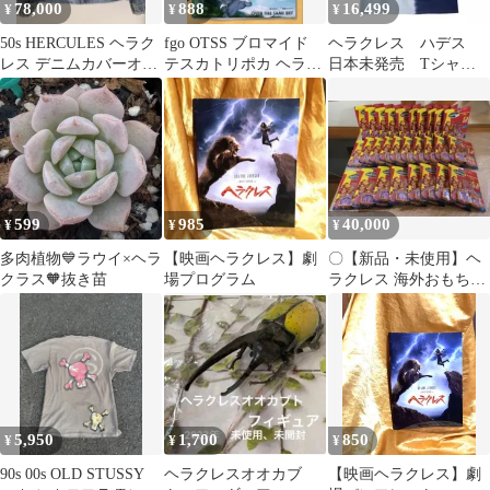
78,000
888
16,499
¥
¥
¥
50s HERCULES ヘラク
fgo OTSS ブロマイド
ヘラクレス ハデス
レス デニムカバーオー
テスカトリポカ ヘラク
日本未発売 Tシャ
ル ヴィンテージ 雰囲気
レス
ツ ペイン パニッ
系
ク ヴィランズ wdw
599
985
40,000
¥
¥
¥
多肉植物💙ラウイ×ヘラ
【映画ヘラクレス】劇
〇【新品・未使用】ヘ
クラス🧡抜き苗
場プログラム
ラクレス 海外おもちゃ
思い出のロケット 28個
セット
5,950
1,700
850
¥
¥
¥
90s 00s OLD STUSSY
ヘラクレスオオカブ
【映画ヘラクレス】劇