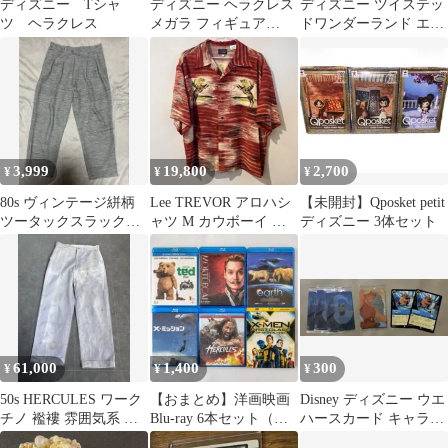
ディズニー Tシャ
ディズニー ヘラクレス
ディズニー ツイステッ
ツ ヘラクレス
メガラ フィギュア
ドワンダーランド エク
Mattel Hercules 3体
ストラぬいぐるみ ケイ
トダイヤモンド
3,999
19,800
2,700
¥
¥
¥
80s ヴィンテージ絣柄
Lee TREVOR アロハシ
【未開封】Qposket petit
ツータックスラック
ャツ M カウボーイ レ
ディズニー 3体セット
ス グレー W32位
ーヨン ビンテージ
カスリ柄チェック
61,000
1,400
300
¥
¥
¥
50s HERCULES ワーク
【おまとめ】洋画映画
Disney ディズニー ウエ
チノ 襤褸 雰囲気系 フ
Blu-ray 6本セット（テ
ハースカード キャラク
ェードW31
ッド / X-MEN 他）
ターカード ロルカナ