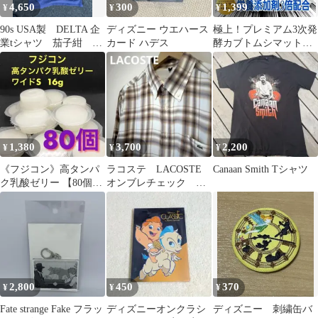
4,650
300
1,399
¥
¥
¥
90s USA製 DELTA 企
ディズニー ウエハース
極上！プレミアム3次発
業tシャツ 茄子紺 鬼
カード ハデス
酵カブトムシマット【2
フェード
リットル】特殊アミノ
酸強化配合 外国産カ
ブトにお薦め！産卵に
も抜群！保存にも便利
なチャック付き袋 レ
ターパックで発送！
1,380
3,700
2,200
¥
¥
¥
《フジコン》高タンパ
ラコステ LACOSTE
Canaan Smith Tシャツ
ク乳酸ゼリー 【80個】
オンブレチェック サ
昆虫ゼリー
イズ4
2,800
450
370
¥
¥
¥
Fate strange Fake フラッ
ディズニーオンクラシ
ディズニー 刺繍缶バ