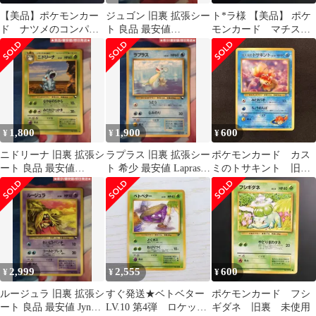
【美品】ポケモンカー
ジュゴン 旧裏 拡張シー
ト*ラ様 【美品】 ポケ
ド ナツメのコンパ
ト 良品 最安値
モンカード マチスの
ン 旧裏 未使用
Dewgong ポケモンカー
ビリリダマ マーク無
ド
し 旧裏 未使用
1,800
1,900
600
¥
¥
¥
ニドリーナ 旧裏 拡張シ
ラプラス 旧裏 拡張シー
ポケモンカード カス
ート 良品 最安値
ト 希少 最安値 Lapras
ミのトサキント 旧
Nidorina ポケモンカー
ポケモンカード
裏 未使用
ド
2,999
2,555
600
¥
¥
¥
ルージュラ 旧裏 拡張シ
すぐ発送★ベトベター
ポケモンカード フシ
ート 良品 最安値 Jynx
LV.10 第4弾 ロケット
ギダネ 旧裏 未使用