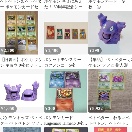
ベトベトン& ベトベタ
ポケモン キミにあえ
ポケモンカード ９
ー ポケモンカードセッ
た！ 30周年記念シール
枚 ④
ト
ベトベター アローラ
2,300
1,400
399
¥
¥
¥
【旧裏面】ポケカ タケ
ポケットモンスター
【単品】 ベトベター ポ
シ キョウ 9枚セット ベ
カクメンコ 5枚
ケモン ソフビ 指人形
トベター ゴローン 他
1,050
300
8,922
¥
¥
¥
ポケモンキッズ ベトベ
ポケモンカード
ベトベター、わるいベ
ター ベトベトン ソフビ
Kagemaru Himeno 3枚
トベトン、ベトベトン3
指人形 フィギュア バン
姫野かげまる BW
枚セット海外規制イラ