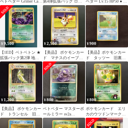
ベトベター Grimer Card
第4弾拡張パック ロケ
ベター Lv.15 HP50 ● 拡
Vintage
ット団
張シート第2弾（赤版
9,500
2,500
900
¥
¥
¥
【1ED】ベトベトン ★
【美品】 ポケモンカー
【美品】ポケモンカー
拡張パック第2弾 地図
ド マチスのイーブ
ド タッツー 旧裏
にない町 005/092
イ 旧裏 未使用
第一弾 未使用
1,200
800
800
¥
¥
¥
【美品】 ポケモンカー
ベトベター マスターボ
ポケモンカード エリ
ド トランセル 旧
ールミラー sv2a
カのウツドンマーク無
裏 未使用
088/165
し 旧裏 未使用