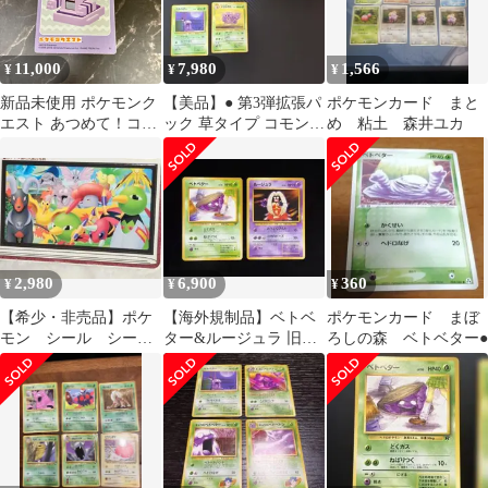
11,000
7,980
1,566
¥
¥
¥
新品未使用 ポケモンク
【美品】● 第3弾拡張パ
ポケモンカード まと
エスト あつめて！コレ
ック 草タイプ コモン
め 粘土 森井ユカ
クションステッカー ベ
アンコモン 6枚セット
トベター シール（超希
旧裏
少）
2,980
6,900
360
¥
¥
¥
【希少・非売品】ポケ
【海外規制品】ベトベ
ポケモンカード まぼ
モン シール シール
ター&ルージュラ 旧裏2
ろしの森 ベトベター●
帳 当時物 平成 レ
枚セット【価格相談
トロ 日本限定
◯】