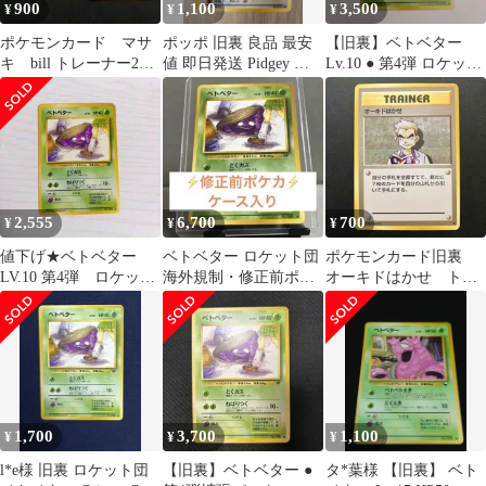
900
1,100
3,500
¥
¥
¥
ポケモンカード マサ
ポッポ 旧裏 良品 最安
【旧裏】ベトベター
キ bill トレーナー2枚
値 即日発送 Pidgey ポ
Lv.10 ● 第4弾 ロケット
セット
ケモンカード
団
2,555
6,700
700
¥
¥
¥
値下げ★ベトベター
ベトベター ロケット団
ポケモンカード旧裏
LV.10 第4弾 ロケット
海外規制・修正前ポケ
オーキドはかせ トレ
団 旧裏面 ポケモンカー
モンカード
ーナー 未使用
ド
1,700
3,700
1,100
¥
¥
¥
l*e様 旧裏 ロケット団
【旧裏】ベトベター ●
タ*葉様 【旧裏】 ベト