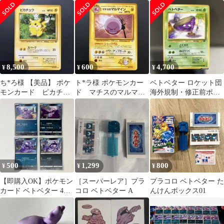
ポケモンカード
団 旧裏面 ポケモンカー
ド
8,500
600
4,700
¥
¥
¥
ち*ろ様 【美品】 ポケ
ト*ラ様 ポケモンカー
ベトベター ロケット団
モンカード ピカチュ
ド マチスのマルマイ
海外規制・修正前ポケ
ウ 旧裏 未使用
ン マーク無し 旧
モンカード
裏 未使用
500
1,299
800
¥
¥
¥
【即購入OK】ポケモン
［スーパーレア］プラ
プラコロ ベトベター た
カード ベトベター 4種
コロ ベトベター A
んけんボックス01
プラコロ カスタマイズ
用等に