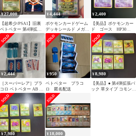
27,000
4,444
2,400
¥
¥
¥
【超希少/PSA1】旧裏
ポケモンカードゲーム
【美品】ポケモンカー
ベトベター 第4弾拡張
デッキシールド メガヤ
ド ゴース HP30
パック ロケット団【海
ドランのポンチョを着
HP50 旧裏 未使用
外規制】
たピカチュウ
2,444
950
8,980
¥
¥
¥
［スーパーレア］プラ
ベトベター プラコ
【美品】● 第4弾拡張パ
コロ ベトベター AB 2
ロ 匿名配送
ック 草タイプ コモン
個セット
アンコモン 7枚セット
旧裏
7,980
18,000
¥
¥