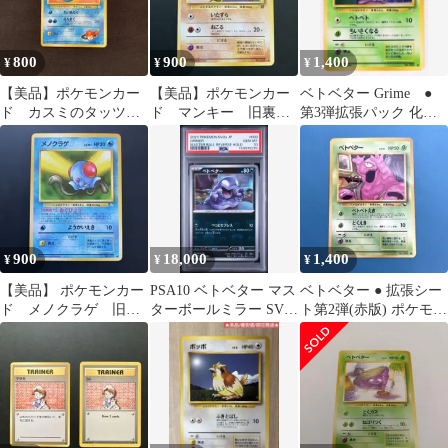
800
900
1,400
¥
¥
¥
【美品】ポケモンカー
【美品】ポケモンカー
ベトベター Grime ●
ド カスミのタッツ
ド マンキー 旧裏
第3弾拡張パック 化石
ー 旧裏 未使用
未使用
の秘密 旧裏マークな
し
900
18,000
1,400
¥
¥
¥
【美品】 ポケモンカー
PSA10 ベトベター マス
ベトベター ● 拡張シー
ド メノクラゲ 旧
ターボールミラー SV2a
ト第2弾(赤版) ポケモン
裏 未使用
ポケモンカード
カード 旧裏