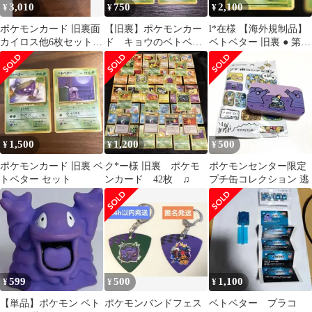
3,010
750
2,100
¥
¥
¥
ポケモンカード 旧裏面
【旧裏】ポケモンカー
l*在様 【海外規制品】
カイロス他6枚セット
ド キョウのベトベタ
ベトベター 旧裏 ● 第4
拡張シート
ー
弾拡張パック ロケット
団 他セ
1,500
1,200
500
¥
¥
¥
ポケモンカード 旧裏 ベ
ク*ー様 旧裏 ポケモ
ポケモンセンター限定
トベター セット
ンカード 42枚 ♫
プチ缶コレクション 逃
599
500
1,100
¥
¥
¥
【単品】ポケモン ベト
ポケモンバンドフェス
ベトベター プラコ