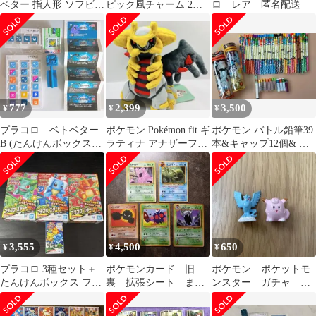
ベター 指人形 ソフビ
ピック風チャーム 2種
ロ レア 匿名配送
フィギュア
セット
777
2,399
3,500
¥
¥
¥
プラコロ ベトベター
ポケモン Pokémon fit ギ
ポケモン バトル鉛筆39
B (たんけんボックス
ラティナ アナザーフォ
本&キャップ12個& 専
01) カスタムチップつ
ルム 新品 即購入可
用ケース2つ セット
き
3,555
4,500
650
¥
¥
¥
プラコロ 3種セット＋
ポケモンカード 旧
ポケモン ポケットモ
たんけんボックス フシ
裏 拡張シート まと
ンスター ガチャ ピ
ギダネ ゼニガメ ヒ
め売り
ッピ フリーザー ミ
トカゲ
ニフィギュア