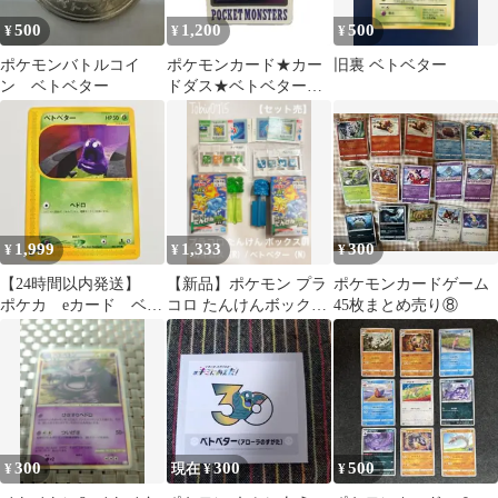
500
1,200
500
¥
¥
¥
ポケモンバトルコイ
ポケモンカード★カー
旧裏 ベトベター
ン ベトベター
ドダス★ベトベター
★No.088★レトロ
1,999
1,333
300
¥
¥
¥
【24時間以内発送】
【新品】ポケモン プラ
ポケモンカードゲーム
ポケカ eカード ベト
コロ たんけんボックス
45枚まとめ売り⑧
ベター 初回版
01 カイロス ベトベター
EditionOne
セット
300
300
500
¥
現在 ¥
¥