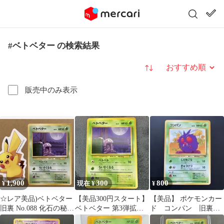
#ベトベター の検索結果
並び替え
販売中のみ表示
1,900
300
800
¥
現在 ¥
¥
☆レア美品)ベトベター
【美品300円スタート】
【美品】 ポケモンカー
旧裏 No.088 化石の秘密
ベトベター 第3弾拡張
ド コンパン 旧裏
月見
パック 化石の秘密【旧
未使用