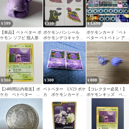
599
350
1,699
¥
¥
¥
【単品】ベトベター ポ
ポケモンパンシール
ポケモンカード「ベト
ケモン ソフビ 指人形
ポケモンデコキャラシ
ベター ベトベトン アロ
ール ベトベター ベ
ーラ 悪」進化ライン デ
トベトン アローラ
ッキパーツ
300
300
800
¥
¥
¥
【24時間以内発送】ポ
ベトベター LV23 ポケ
【コレクター必見！】
ケカ ベトベター 旧
カ ポケモンカード
ポケモンキッズ ベト
裏 初期
レア
ベター ベトベトン
進化セット 指人形