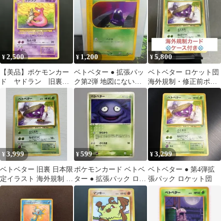
裏】
2,500
1,200
5,800
¥
¥
¥
【美品】ポケモンカー
ベトベター ● 拡張パッ
ベトベター ロケット団
ド ヤドラン 旧裏
ク第2弾 地図にない町
海外規制・修正前ポケ
未使用
003/092
モンカード
3,999
599
3,299
¥
¥
¥
ベトベター 旧裏 日本限
ポケモンカード ベトベ
ベトベター ● 第4弾拡
定イラスト 海外規制 ロ
ター ● 拡張パック ロケ
張パック ロケット団
ケット団 ● ポケモンカ
ット団の逆襲 003/084
ード