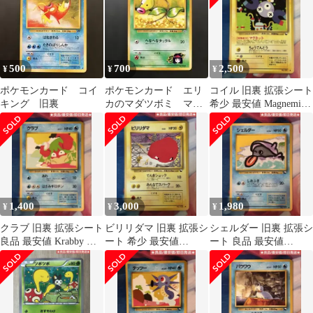
500
700
2,500
¥
¥
¥
ポケモンカード コイ
ポケモンカード エリ
コイル 旧裏 拡張シート
キング 旧裏
カのマダツボミ マー
希少 最安値 Magnemite
ク無し 旧裏 未使用
ポケモンカード
1,400
3,000
1,980
¥
¥
¥
クラブ 旧裏 拡張シート
ビリリダマ 旧裏 拡張シ
シェルダー 旧裏 拡張シ
良品 最安値 Krabby ポ
ート 希少 最安値
ート 良品 最安値
ケモンカード
Voltorb ポケモンカード
Shellder ポケモンカー
ド