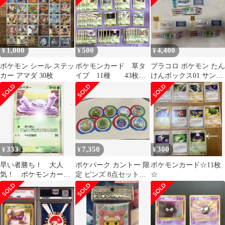
1,000
500
4,400
¥
¥
¥
ポケモン シール ステッ
ポケモンカード 草タ
プラコロ ポケモン たん
カー アマダ 30枚
イプ 11種 43枚セ
けんボックス01 サンダ
ット
ー ・ベトベター3体セ
ット
333
7,350
300
¥
¥
¥
早い者勝ち！ 大人
ポケパーク カントー 限
ポケモンカード☆11枚
気！ ポケモンカー
定 ピンズ 8点セット
☆
ド ベトベター
【まとめ売り】
(PCG5-B) ● 1st