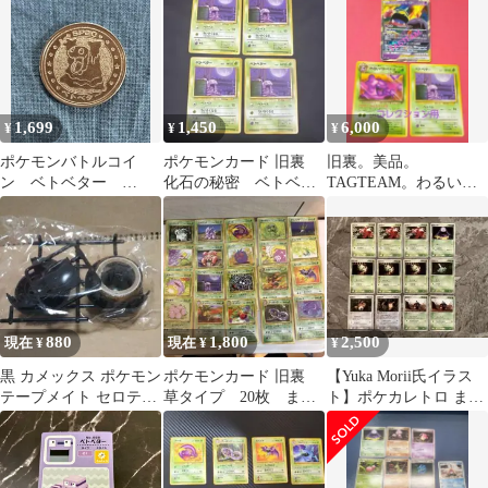
ダイ
スト Grimer
1,699
1,450
6,000
¥
¥
¥
ポケモンバトルコイ
ポケモンカード 旧裏
旧裏。美品。
ン ベトベター
化石の秘密 ベトベタ
TAGTEAM。わるいベ
Nintendo 当時物 平成
ー 4枚セット
トベトン他、マニアッ
レトロ レア
クなポケモンカード3枚
880
1,800
2,500
現在 ¥
現在 ¥
¥
黒 カメックス ポケモン
ポケモンカード 旧裏
【Yuka Morii氏イラス
テープメイト セロテー
草タイプ 20枚 まと
ト】ポケカレトロ まと
プ セロハンテープ 文具
め売
め売り
文房具