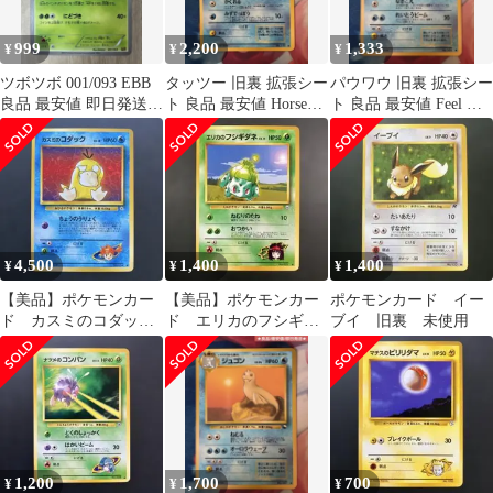
999
2,200
1,333
¥
¥
¥
ツボツボ 001/093 EBB
タッツー 旧裏 拡張シー
パウワウ 旧裏 拡張シー
良品 最安値 即日発送
ト 良品 最安値 Horsea
ト 良品 最安値 Feel ポ
ポケモンカード
ポケモンカード
ケモンカード
4,500
1,400
1,400
¥
¥
¥
【美品】ポケモンカー
【美品】ポケモンカー
ポケモンカード イー
ド カスミのコダッ
ド エリカのフシギダ
ブイ 旧裏 未使用
ク 旧裏 未使用
ネ 旧裏 未使用
1,200
1,700
700
¥
¥
¥