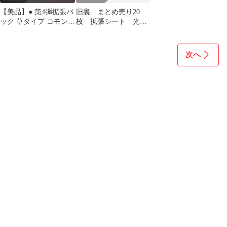
【美品】● 第4弾拡張パ
旧裏 まとめ売り20
ック 草タイプ コモン
枚 拡張シート 光
アンコモン 7枚セット
沢 その他
旧裏
次へ