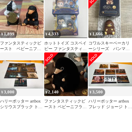
リポタ
1,899
4,333
1,666
¥
¥
¥
ファンタスティックビ
​ホットトイズ コスベイ
コワルスキーベーカリ
ースト ベビーニフラ
ビー ファンタスティッ
ーシリーズ パンマグ
ー ビーストコレクシ
クビースト ニュート ダ
ネットコレクション
ョン フィギュア
ンブルドア
ベビーニフラーB
3,000
2,140
3,500
¥
¥
¥
ハリーポッター artbox
ファンタスティックビ
ハリーポッター artbox
シリウスブラック トレ
ースト ベビーニフラー
フレッド ジョージ トレ
カ トレーディングカー
のお気に入り ブラック
カ カード 8枚 セット
ド