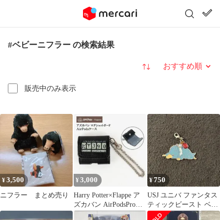
#ベビーニフラー の検索結果
並び替え
販売中のみ表示
3,500
3,000
750
¥
¥
¥
ニフラー まとめ売り
Harry Potter×Flappe ア
USJ ユニバ ファンタス
ズカバン AirPodsProケ
ティックビースト ベビ
ース
ーニフラー チャーム ハ