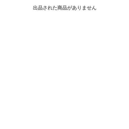
出品された商品がありません