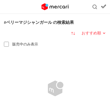
#ベリーマジシャンガール の検索結果
並び替え
販売中のみ表示