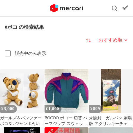
#ボコ の検索結果
並び替え
販売中のみ表示
3,000
1,000
899
¥
¥
¥
ガールズ＆パンツァー
BOCOO ボコー 切替 ハ
未開封 ガルパン 劇場
ボコXL ジャンボぬいぐ
ーフジップ スウェット
版 アクリルキーチェー
るみ 約50cm プライズ
80s USA古着 Y2K
ン 島田愛里寿