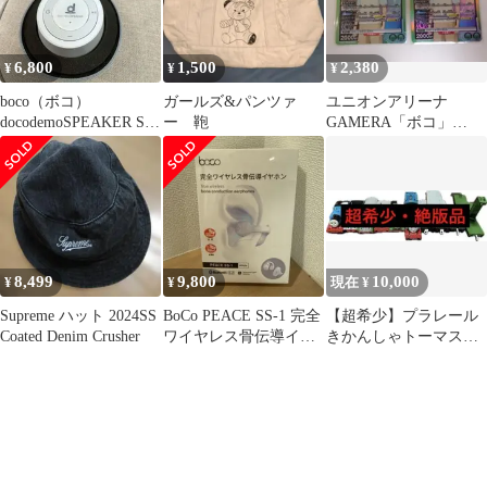
6,800
1,500
2,380
¥
¥
¥
boco（ボコ）
ガールズ&パンツァ
ユニオンアリーナ
docodemoSPEAKER SP-
ー 鞄
GAMERA「ボコ」
1 骨伝導スピーカー
SR（スーパーレア）２
枚セット 緑
8,499
9,800
10,000
¥
¥
現在 ¥
Supreme ハット 2024SS
BoCo PEACE SS-1 完全
【超希少】プラレール
Coated Denim Crusher
ワイヤレス骨伝導イヤ
きかんしゃトーマスま
ホン 白 新品未開封
とめ売り ボコ／ダック
／旧ゴードン 他