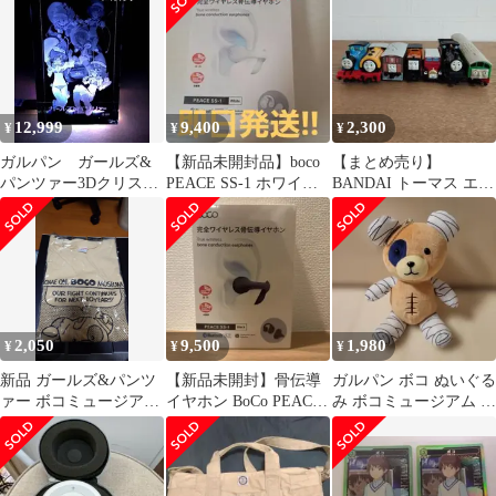
品
12,999
9,400
2,300
¥
¥
¥
ガルパン ガールズ&
【新品未開封品】boco
【まとめ売り】
パンツァー3Dクリスタ
PEACE SS-1 ホワイト
BANDAI トーマス エン
ルアートクリスマスver
骨伝導イヤホン
ジンコレクション おも
ちゃ 7点セット
2,050
9,500
1,980
¥
¥
¥
新品 ガールズ&パンツ
【新品未開封】骨伝導
ガルパン ボコ ぬいぐる
ァー ボコミュージアム
イヤホン BoCo PEACE
み ボコミュージアム 劇
10周年記念メッセージ
SS-1 黒 ワイヤレス
場版 タグ付き 美品
TシャツXXL