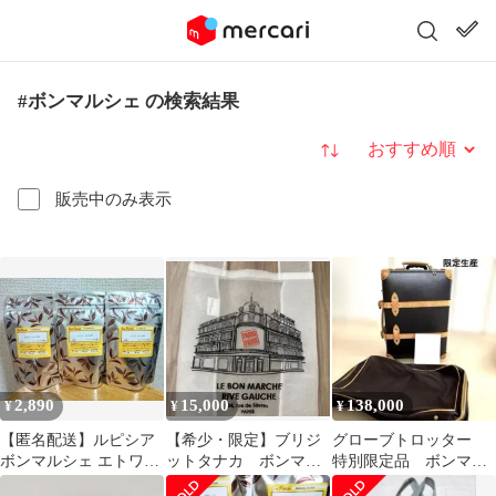
#ボンマルシェ の検索結果
並び替え
販売中のみ表示
2,890
15,000
138,000
¥
¥
¥
【匿名配送】ルピシア
【希少・限定】ブリジ
グローブトロッター
ボンマルシェ エトワー
ットタナカ ボンマル
特別限定品 ボンマル
ルロゼ 3袋 ティーバッ
シェ エコバッグ【タ
シェ コラボ サファリ