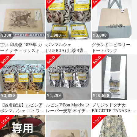
グ
グ付き】
正規帆布カバー付
380
1,980
3,000
¥
¥
¥
古い 印刷物 1833年 カ
ボンマルシェ
グランドエピスリー
ード ナチュラリストラ
(LUPICIA) 紅茶 4袋ま
トートバッグ
イブラリ 鋼版手彩色
とめて
M346
2,890
1,299
10,680
¥
¥
¥
【匿名配送】ルピシア
ルピシアBon Marche フ
ブリジットタナカ
ボンマルシェ エトワー
レーバー麦茶 木イチゴ
BRIGITTE TANAKA
ルロゼ 3袋 ティーバッ
プチルージュ
エコバッグ サマリテ
グ
ーヌ