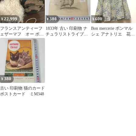
22,999
380
600
¥
¥
¥
フランスアンティーフ
1833年 古い 印刷物 ナ
Bon mercerie ボンマル
ェザーマフ オー ボン
チュラリストライブラ
シェ アナトリエ 花柄
マルシェ ボックス入り
リ 鋼版手彩色 ミ
フレアスカート 36
1890 年
M347
380
¥
古い 印刷物 猫のカード
ポストカード ミM348