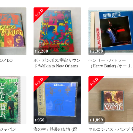
2,200
2,380
¥
¥
BO／BO
ボ・ガンボス/宇宙サウン
ヘンリー・バトラー
ド/Walkin'to New Orleans
（Henry Butler) /オーリ
ズ・インスピレーショ
950
1,899
¥
¥
ジャパン
海の幸 / 熱帯の友情 (廃
マルコシアス・バンプ 