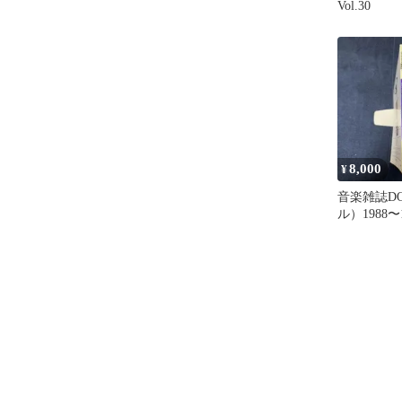
Vol.30
8,000
¥
音楽雑誌D
ル）1988〜
冊