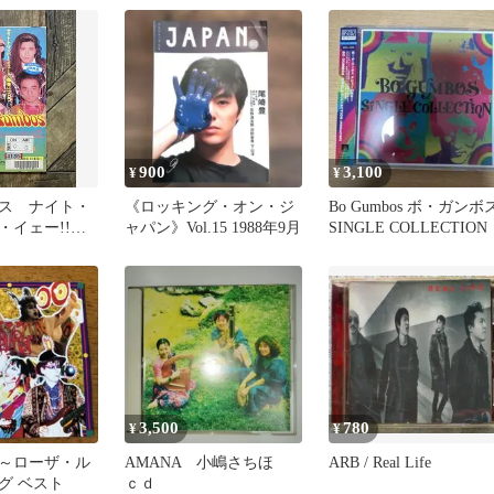
900
3,100
¥
¥
ス ナイト・
《ロッキング・オン・ジ
Bo Gumbos ボ・ガンボ
・イェー!!
ャパン》Vol.15 1988年9月
SINGLE COLLECTION
つ
3,500
780
¥
¥
～ローザ・ル
AMANA 小嶋さちほ
ARB / Real Life
グ ベスト
ｃｄ