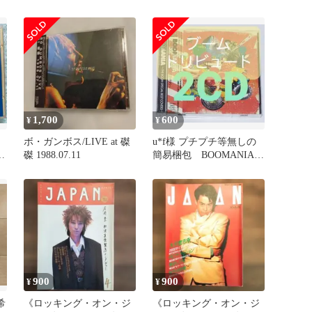
冊
ボ・ガンボス CD
1,700
600
¥
¥
ボ・ガンボス/LIVE at 磔
u*f様 プチプチ等無しの
ン
磔 1988.07.11
簡易梱包 BOOMANIA
ン
ブームのカバーアルバム
900
900
¥
¥
希
《ロッキング・オン・ジ
《ロッキング・オン・ジ