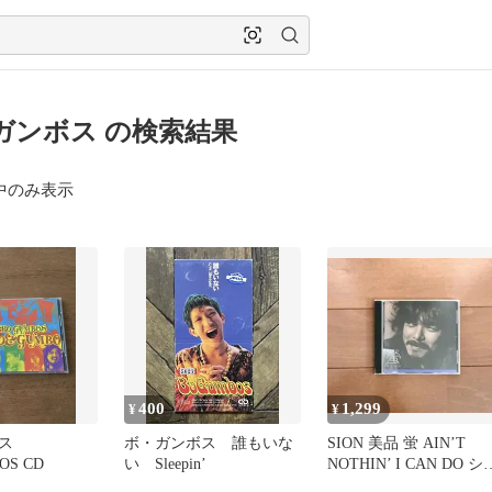
ガンボス の検索結果
中のみ表示
400
1,299
¥
¥
ス
ボ・ガンボス 誰もいな
SION 美品 蛍 AIN’T
OS CD
い Sleepin’
NOTHIN’ I CAN DO シ
ン ほたる