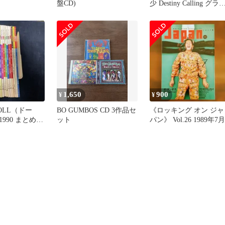
盤CD)
少 Destiny Calling グラ
ロック イカ天
1,650
900
¥
¥
OLL（ドー
BO GUMBOS CD 3作品セ
《ロッキング オン ジャ
1990 まとめ10
ット
パン》 Vol.26 1989年7月