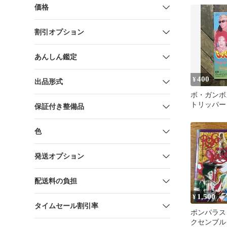
価格
割引オプション
あんしん鑑定
400
¥
出品形式
ボ・ガンボ
トリッパー
保証付き整備品
最後にひと
色
発送オプション
配送料の負担
1,500
¥
タイムセール割引率
ポンパラス
クセンブル