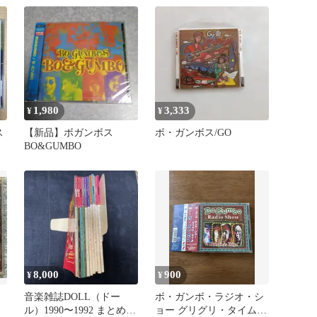
1,980
3,333
¥
¥
ス
【新品】ボガンボス
ボ・ガンボス/GO
BO&GUMBO
8,000
900
¥
¥
音楽雑誌DOLL（ドー
ボ・ガンボ・ラジオ・シ
ル）1990〜1992 まとめ10
ョー グリグリ・タイム /