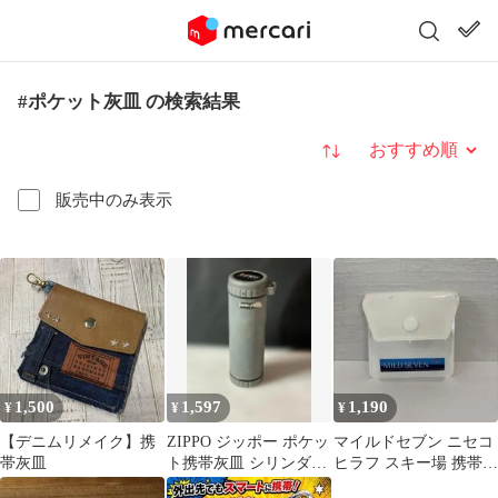
#ポケット灰皿 の検索結果
並び替え
販売中のみ表示
1,500
1,597
1,190
¥
¥
¥
【デニムリメイク】携
ZIPPO ジッポー ポケッ
マイルドセブン ニセコ
帯灰皿
ト携帯灰皿 シリンダー
ヒラフ スキー場 携帯
型 グレー
灰皿 平成 レトロ 未使