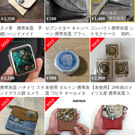
2,350
500
1,480
¥
¥
¥
ヌメ革 携帯灰皿 手
セブンスター キャンペ
コンパクト携帯灰皿 シ
縫いハンドメイド
ーン 携帯灰皿 ブラック
ケモクケース 節約グ
非売品
ッズ ☆即日発送☆
1,100
980
2,980
¥
¥
¥
携帯灰皿 ハチドリ ステ
未使用 ダルトン 携帯灰
【未使用】20年前のド
ンドグラス調 エメラル
皿 ワピチ オールメタル
イツ土産 携帯灰皿 3個
ドグリーン ポケットア
インディアン 訳あり
セット レトロ 紋章入り
ッシュトレイ