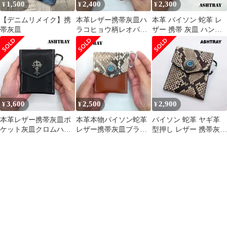
1,500
2,400
2,300
¥
¥
¥
【デニムリメイク】携
本革レザー携帯灰皿ハ
本革 パイソン 蛇革 レ
帯灰皿
ラコヒョウ柄レオパー
ザー 携帯 灰皿 ハンド
ドプリントカードケー
メイド レザークラフト
スレザークラフト
3,600
2,500
2,900
¥
¥
¥
本革レザー携帯灰皿ポ
本革本物パイソン蛇革
パイソン 蛇革 ヤギ革
ケット灰皿クロムハー
レザー携帯灰皿ブラウ
型押し レザー 携帯灰皿
ツお好きな方クロスコ
ン牛革ハンドメイドレ
ブラックカードケース
ンチョレザークラフト
ザークラフト
ハンドメイド