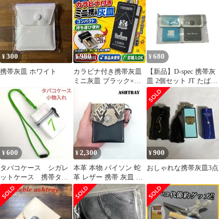
用品
300
980
680
¥
¥
¥
携帯灰皿 ホワイト
カラビナ付き携帯灰皿
【新品】D-spec 携帯灰
ミニ灰皿 ブラック×シ
皿 2個セット JT たばこ
ルバー 車内 アウトドア
ノベルティ 非売品
600
2,300
900
¥
¥
¥
タバコケース シガレ
本革 本物 パイソン 蛇
おしゃれな携帯灰皿3点
ットケース 携帯タバ
革 レザー 携帯 灰皿 ブ
コケース 小物入れ
ラック ハンドメイド