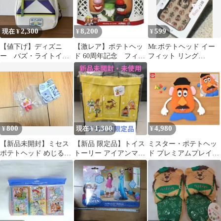
2,300
8,200
599
現在 ¥
¥
¥
【値下げ】ディズニ
【激レア】ポテトヘッ
Mr.ポテトヘッド イー
ー バズ・ライトイヤ
ド 60周年記念 フィギ
フィット リング
ー トイストーリー
ュアセット
iPhoneX/XS(5.8インチ)
リュック Disney
800
1,300
4,980
¥
現在 ¥
¥
【新品未開封】ミセス
【新品 限定品】トイス
ミスター・ポテトヘッ
ポテトヘッド めじるし
トーリー アイアンマル
ド プレミアムプレイマ
チャーム
チラック 収納 ポケット
ット【全長約80cm】
付 イエロー