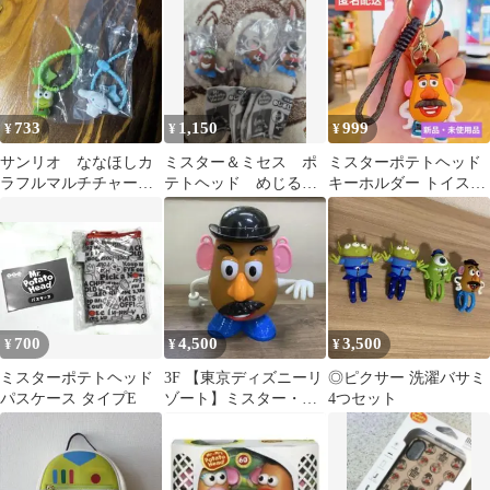
シャツ LL
ョン
733
1,150
999
¥
¥
¥
サンリオ ななほしカ
ミスター＆ミセス ポ
ミスターポテトヘッド
ラフルマルチチャー
テトヘッド めじる
キーホルダー トイスト
ム けろっぴ シナモ
し ガチャ A C D カ
ーリー
ロール 2個セット
プセルトイ
700
4,500
3,500
¥
¥
¥
ミスターポテトヘッド
3F 【東京ディズニーリ
◎ピクサー 洗濯バサミ
パスケース タイプE
ゾート】ミスター・ポ
4つセット
テトヘッド ポップコー
ンバケット