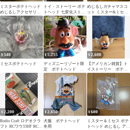
ミスターポテトヘッド
トイ・ストーリー ポテ
めじるしガチャマスコ
めじるしアクセサリー
トヘッド 七変化ストラ
ット ミスター&ミセス
2種セット
ップ コンプリート
ポテトヘッド ガチャ め
じるし
540
5,255
2,600
¥
¥
¥
ミセスポテトヘッド
ディズニーリゾート限
【アメリカン雑貨】ト
定 ポテトヘッド キ
イストーリー ポテト
ャンディケース フィ
ヘッド
ギュア
2,200
2,650
600
¥
¥
¥
Rodio Craft ロデオクラ
犬服 ポテトヘッド
ミスター＆ミセス ポテ
フト RCワウ33HF RCポ
冬用
トヘッド めじるし アク