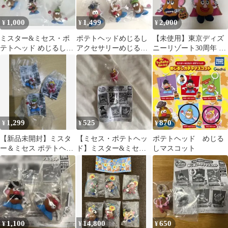
1,000
1,499
2,000
¥
¥
¥
ミスター&ミセス・ポ
ポテトヘッドめじるし
【未使用】東京ディズ
テトヘッド めじるしガ
アクセサリーめじるし
ニーリゾート30周年 ハ
チャマスコット 3個セ
チャームめじるしガチ
ロウィン ミスターポテ
ット 新品
ャマスコット3点
トヘッド
1,299
525
870
¥
¥
¥
【新品未開封】ミスタ
【ミセス・ポテトヘッ
ポテトヘッド めじる
ー＆ミセス ポテトヘッ
ド】ミスター&ミセ
しマスコット
ド めじるしアクセサリ
ス・ポテトヘッド めじ
ー 3種セット♪
るしガチャマスコット
1,100
14,800
650
¥
¥
¥