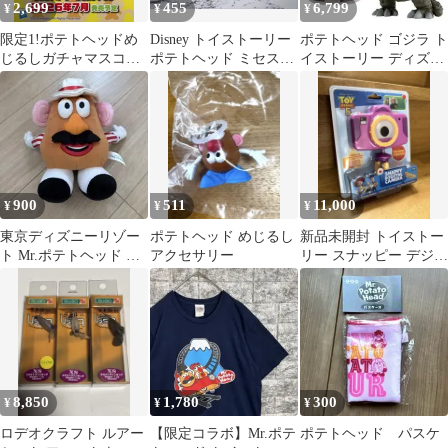
2,699
455
6,799
¥
¥
¥
限定1!ポテトヘッドめ
Disney トイストーリー
ポテトヘッド ゴジラ ト
じるしガチャマスコッ
ポテトヘッド ミセスポ
イストーリー ディズニ
ト全5種 コンプリート
テトヘッド ネイルパー
ー ピクサー フィギュア
セット☆
ツ
かわいい
900
511
11,000
¥
¥
¥
東京ディズニーリゾー
ポテトヘッド めじるし
新品未開封 トイストー
ト Mr.ポテトヘッド ぬ
アクセサリー
リー スナッピー デジタ
いぐるみ
ルカメラ
8,850
1,780
300
¥
¥
¥
ロデオクラフト ルアー
【限定コラボ】Mr.ポテ
ポテトヘッド パスケ