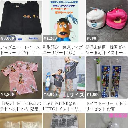
テトヘッド
セサリー ガチャ マスコ
ット D
3,000
1,200
888
¥
¥
¥
ディズニー トイ・ス
引取限定 東京ディズ
新品未使用 韓国ダイ
トーリー 半袖 Tシ
ニーリゾート限定 ト
ソー限定 トイストーリ
ャツ フリーサイズ
イストーリー ポテト
ー カラビナポーチ
ポテトヘッド 刺繍
ヘッド
5,800
5,999
1,800
¥
¥
¥
【稀少】 PotatoHead ポ
しまむらLINK@＆
トイストーリー カトラ
テトヘッド バリ 限定
LITTCトイストーリー
リーセット お箸
アロハシャツ シャツ
コラボ 総柄パンツ Lサ
イズ