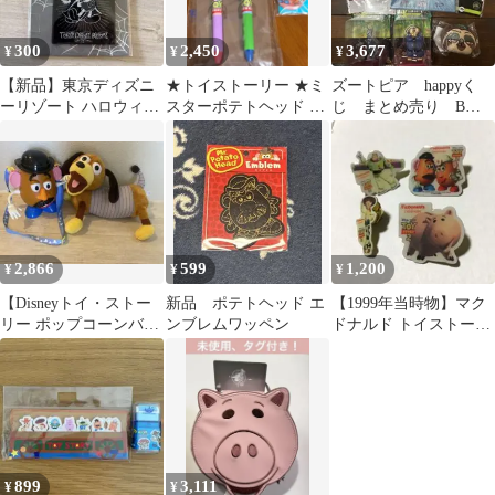
300
2,450
3,677
¥
¥
¥
【新品】東京ディズニ
★トイストーリー ★ミ
ズートピア happyく
ーリゾート ハロウィン
スターポテトヘッド ／
じ まとめ売り B
2016 カンバッジ
ボールペンセット＆限
賞 C賞 G賞 E賞 F
定缶バッジ
賞 9点
2,866
599
1,200
¥
¥
¥
【Disneyトイ・ストー
新品 ポテトヘッド エ
【1999年当時物】マク
リー ポップコーンバケ
ンブレムワッペン
ドナルド トイストーリ
ットとぬいぐるみ】
ー2 ポテトヘッド バッ
ジ
899
3,111
¥
¥