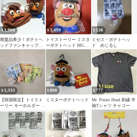
3,900
3,499
530
¥
¥
¥
廃盤品希少！ポテトヘ
トイストーリー ミスタ
ミセス・ポテトヘッ
ッドファンキャップ＆
ーポテトヘッド BIGぬ
ド めじるし
ポップコーンバケット
いぐるみ GiGO
1,333
800
777
¥
¥
¥
【韓国限定】トイスト
ミスターポテトヘッド
Mr. Potato Head 刺繍 半
ーリー キーホルダー マ
袖Tシャツ チャコール
グカップ
グレー