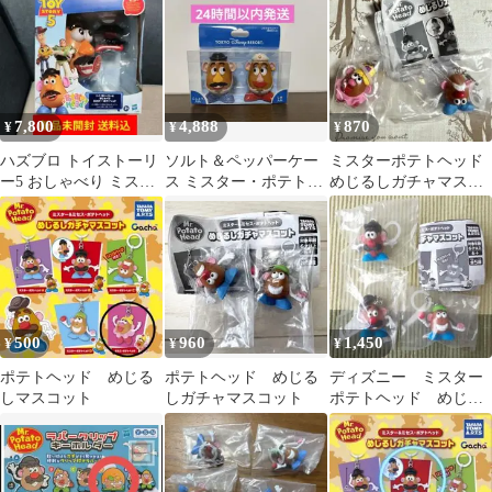
7,800
4,888
870
¥
¥
¥
ハズブロ トイストーリ
ソルト＆ペッパーケー
ミスターポテトヘッド
ー5 おしゃべり ミスタ
ス ミスター・ポテトヘ
めじるしガチャマスコ
ーポテトヘッド 日本語
ッド ミセス・ポテトヘ
ット 2種セット
ピクサー
ッド
500
960
1,450
¥
¥
¥
ポテトヘッド めじる
ポテトヘッド めじる
ディズニー ミスター
しマスコット
しガチャマスコット
ポテトヘッド めじる
しガチャマスコット
トイストーリー