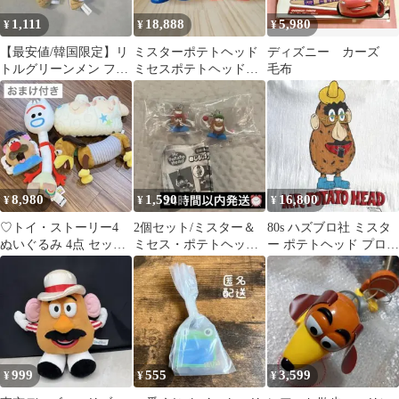
1,111
18,888
5,980
¥
¥
¥
【最安値/韓国限定】リ
ミスターポテトヘッド
ディズニー カーズ
トルグリーンメン フォ
ミセスポテトヘッドセ
毛布
ーキー キーリング
ット
8,980
1,590
16,800
¥
¥
¥
♡トイ・ストーリー4
2個セット/ミスター＆
80s ハズブロ社 ミスタ
ぬいぐるみ 4点 セッ
ミセス・ポテトヘッド
ー ポテトヘッド プロモ
ト 2019年 グランデ
めじるしガチャマスコ
Tシャツ USA製 白 L
ハム おまけ
ット
999
555
3,599
¥
¥
¥