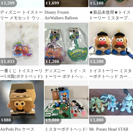
1,599
1,699
1,100
¥
¥
¥
ディズニー トイストー
Disney Frozen
★新品未使用★トイス
リー メモセット ウッデ
AirWalkers Balloon
トーリー ミスタープリ
ィ バズ リトルグリーン
ックルパンツ スリッパ
メン
ルームシューズ
1,033
1,200
2,500
¥
¥
¥
一番くじ トイストーリ
ディズニー トイ・ス
トイストーリー ミスタ
ー5 H賞(ポテトベッド)
トーリー ポテトヘッ
ーポテトヘッド カーテ
ド エイリアン キー
ンタッセル 2個セット
ホルダー ２点セット
880
9,800
1,800
¥
¥
¥
AirPods Pro ケース
ミスターポテトヘッド/
Mr. Potato Head STAR