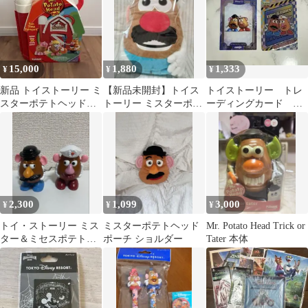
15,000
1,880
1,333
¥
¥
¥
新品 トイストーリー ミ
【新品未開封】トイス
トイストーリー トレ
スターポテトヘッドパ
トーリー ミスターポテ
ーディングカード Mr.
ル ファンタイムファー
トヘッド ぬいぐるみ
ポテトヘッド Mrs.ポ
ムヤード
テトヘッド
2,300
1,099
3,000
¥
¥
¥
トイ・ストーリー ミス
ミスターポテトヘッド
Mr. Potato Head Trick or
ター＆ミセスポテトヘ
ポーチ ショルダー
Tater 本体
ッド 1999年 マクドナル
ド