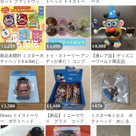
セット ファットウッサ
トヘッド トイストーリ
ース
jr 2 ファットウッサジ
ー 半袖 Tシャツ 富士山
ュニア
古着
1,233
3,099
8,888
¥
¥
¥
新品未開封 ミスターポ
トイ・ストーリー アン
【激レア品】ディズニ
テトヘッドA＆Bめじる
ディが来た！ コンプリ
ーワールド限定品 ポ
しアクセサリー 2種セ
ートセット
テトヘッド 箱付き
ット
2,500
1,600
670
¥
¥
¥
Disney トイストーリ
【新品】ミニーマウ
ミスター&ミセス ポ
ー ポテトヘッド カ
ス グラス コップ 2
テトヘッド めじるし
ラビナ キーホルダ
個セット 外箱あり
ガチャマスコット
ー 新品未使用
DISNEY 未使用