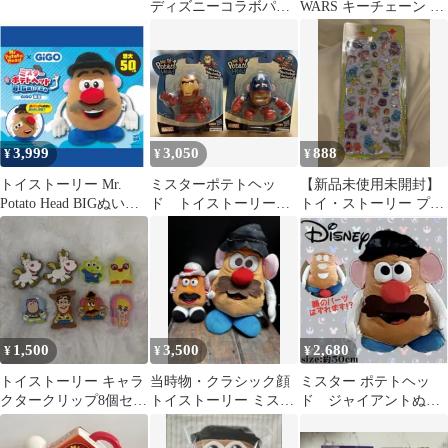
ディズニーコラボパー
WARS キーチェーン 3
ツWDW購入① トイス
点セット
トーリー
3,999
3,050
888
¥
¥
¥
トイストーリー Mr.
ミスターポテトヘッ
【新品未使用未開封】
Potato Head BIGぬいぐ
ド トイストーリー
トイ・ストーリー プチ
るみ ポテトヘッド
マーベル 2点セット
ドロップステッカー
1,500
3,500
2,680
¥
¥
¥
トイストーリー キャラ
当時物・クラシック顔
ミスター ポテトヘッ
クタークリップ8個セッ
トイストーリー ミスタ
ド ジャイアントぬい
ト
ーポテトヘッド ぬいぐ
ぐるみ BIGサイズ
るみ 大小2体