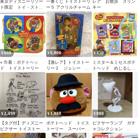
東京ディズニーリゾー
一番くじ トイストーリ
レア お散歩 スリン
ト限定 トイ・ストー
ー５ アクリルチャーム
キー
リー ミスター・ポテト
ヘッド ぬいぐるみ
600
6,800
450
¥
¥
¥
⭐︎ 巾着：ポテトヘッ
【激レア】トイストー
ミスター＆ミセスポテ
ド トイストーリー
リー２ ジェシー ト
トヘッド めじるしガ
ーキングモデルキッ
チャマスコット C
ト トーク確認済み
2,499
1,888
888
¥
¥
¥
【タグ付】ディズニー
ポテトヘッド トイス
ピクサーランプ ガチ
ピクサー トイストーリ
トーリー スーパーギ
ャコレクション
ー 手書き風イラストT
ガザッカドームクッシ
PIXAR