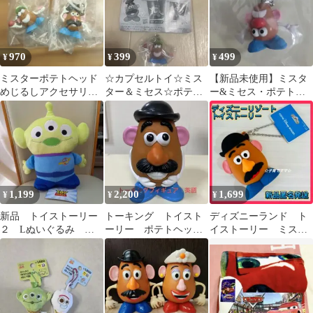
970
399
499
¥
¥
¥
ミスターポテトヘッド
☆カプセルトイ☆ミス
【新品未使用】ミスタ
めじるしアクセサリ
ター＆ミセス☆ポテト
ー&ミセス・ポテトヘ
ー A D
ヘッド☆めじるし☆マ
ッド めじるしガチャマ
スコット☆未使用送込
スコット
1,199
2,200
1,699
¥
¥
¥
新品 トイストーリー
トーキング トイスト
ディズニーランド ト
２ Lぬいぐるみ エ
ーリー ポテトヘッド
イストーリー ミスタ
イリアン
Mr. Potato Head
ーポテトヘッド バッ
グチャーム ケース付