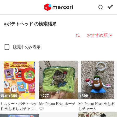
#ポテトヘッド の検索結果
並び替え
販売中のみ表示
300
777
500
現在 ¥
¥
¥
ミスター・ポテトヘッ
Mr. Potato Head ポーチ
Mr. Potato Head めじる
ド めじるしガチャマス
♡
しチャーム
コット C