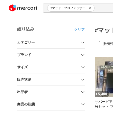
ンツにスキップ
#マッド・プロフェッサー
絞り込み
#マッ
クリア
カテゴリー
販売
ブランド
サイズ
販売状況
出品者
5,400
¥
サバービア A
商品の状態
枚セット 
ェッサー 