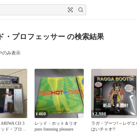
ド・プロフェッサー の検索結果
中のみ表示
460
2,980
¥
¥
RIWA CD 3
レッド・ホット＆リオ
ラガ・ブーツ!～レゲエ
マッド・プロフ
pure listening pleasure
はいチャオ!!
アリワ プロモ