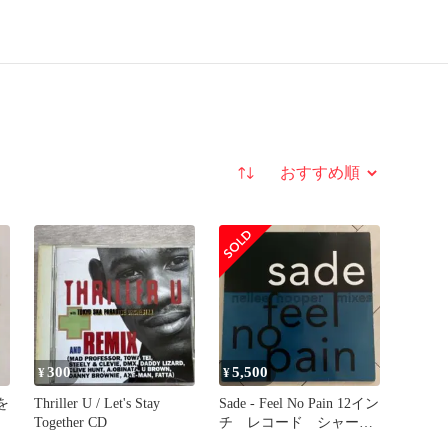
並び替え
300
5,500
¥
¥
を
Thriller U / Let's Stay
Sade - Feel No Pain 12イン
Together CD
チ レコード シャーデ
ー