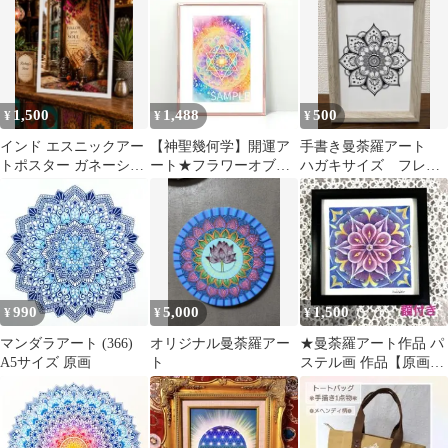
1,500
1,488
500
¥
¥
¥
インド エスニックアー
【神聖幾何学】開運ア
手書き曼荼羅アート
トポスター ガネーシャ
ート★フラワーオブラ
ハガキサイズ フレー
マンダラ 癒し 2L判
イフ インテリア A4 額
ム付
なし【040】
990
5,000
1,500
¥
¥
¥
マンダラアート (366)
オリジナル曼荼羅アー
★曼荼羅アート作品 パ
A5サイズ 原画
ト
ステル画 作品【原画】
№29★