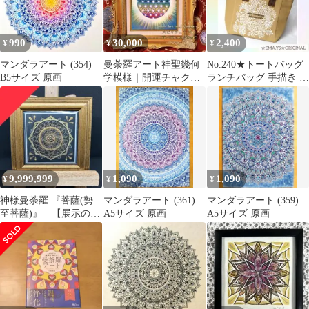
990
30,000
2,400
¥
¥
¥
マンダラアート (354)
曼荼羅アート神聖幾何
No.240★トートバッグ
B5サイズ 原画
学模様｜開運チャクラ
ランチバッグ 手描き メ
カラーフラワーオブラ
ヘンディ柄★
イフ F3号
9,999,999
1,090
1,090
¥
¥
¥
神様曼荼羅 『菩薩(勢
マンダラアート (361)
マンダラアート (359)
至菩薩)』 【展示の
A5サイズ 原画
A5サイズ 原画
み】