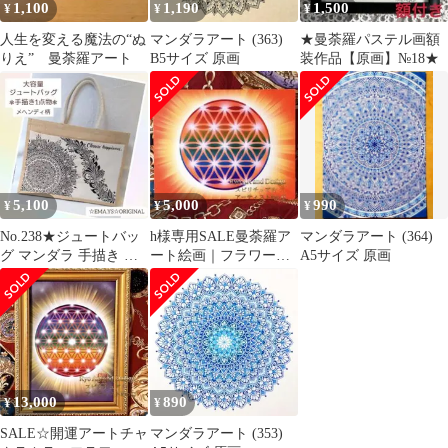
1,100
1,190
1,500
¥
¥
¥
人生を変える魔法の“ぬ
マンダラアート (363)
★曼荼羅パステル画額
りえ” 曼荼羅アート
B5サイズ 原画
装作品【原画】№18★
5,100
5,000
990
¥
¥
¥
No.238★ジュートバッ
h様専用SALE曼荼羅ア
マンダラアート (364)
グ マンダラ 手描き メ
ート絵画｜フラワーオ
A5サイズ 原画
ヘンディ柄★
ブライフ 強力波動F0号
キャンバス
13,000
890
¥
¥
SALE☆開運アートチャ
マンダラアート (353)