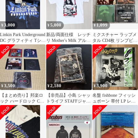
3,000
5,000
1,099
¥
¥
¥
Linkin Park Underground
新品/両面仕様 レッチ
ミクスチャー ラップメ
DC グラフィティ Tシャ
リ Mother's Milk アルバ
タル CD4枚 リンプビズ
ツ L
ムTシャツ 白 L
キット ハリウッドアン
デッド
3,500
2,180
3,900
¥
¥
¥
【まとめ売り】邦楽ロ
【非売品】小島 シャッ
名盤 fishbone フィッシ
ック ハードロック CD
トライフ STAFFジャケ
ュボーン 帯付 LP レコ
5枚セット 名盤
ット 2001 サイズF
ード スカpunk