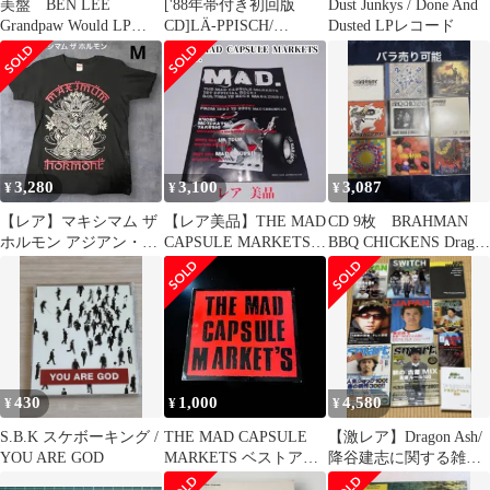
美盤 BEN LEE
['88年帯付き初回版
Dust Junkys / Done And
Grandpaw Would LP
CD]LÄ-PPISCH/
Dusted LPレコード
grandroyal
WONDER BOOK
3,280
3,100
3,087
¥
¥
¥
【レア】マキシマム ザ
【レア美品】THE MAD
CD 9枚 BRAHMAN
ホルモン アジアン・メ
CAPSULE MARKETS
BBQ CHICKENS Dragon
タルポーズ Tシャツ M
MAD. 雑誌
Ash
ブラック
430
1,000
4,580
¥
¥
¥
S.B.K スケボーキング /
THE MAD CAPSULE
【激レア】Dragon Ash/
YOU ARE GOD
MARKETS ベストアル
降谷建志に関する雑誌
バム CD 初回盤
や本まとめ売り