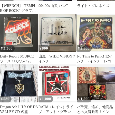
【WRENCH】“TEMPL
90s-00s 山嵐 バンT
ライト・グレネイズ
E OF ROCK” グラフィ
ック Tシャツ
3,360
800
2,500
¥
¥
¥
Daily Report SOURCE
山嵐 WIDE VISION 7
No Time to Panic! 12イ
ソース CDアルバム
インチ
ンチ 7インチ レコー
ド
580
1,000
1,500
¥
¥
¥
Dragon Ash LILY OF DA
RATM（レイジ）ライ
バラ売、追加、他商品
VALLEY CD 名盤
ブ・アット・グラン
との入替歓迎！インキ