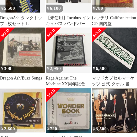
5,500
6,100
780
¥
¥
¥
DragonAsh タンクトッ
【未使用】Incubus イン
レッチリ Californication
プ 2枚セット L
キュバス バンドパーカ
CD 国内盤
ー L
300
2,950
6,500
¥
¥
¥
Dragon Ash/Buzz Songs
Rage Against The
マッドカプセルマーケ
Machine XX周年記念盤
ッツ 公式 タオル 当時
2CD＋DVD
物 Y2K 00s バンドグッ
ズ
2,600
720
3,500
¥
¥
¥