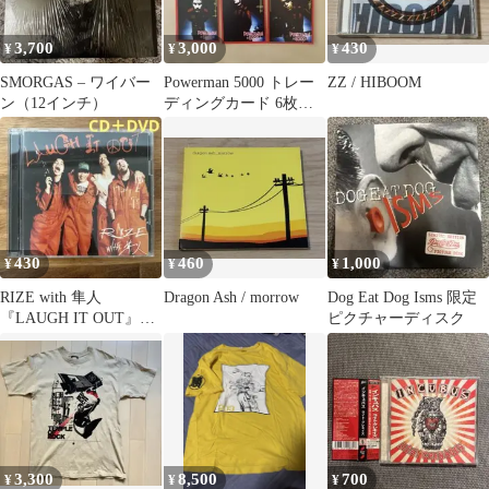
3,700
3,000
430
¥
¥
¥
SMORGAS – ワイバー
Powerman 5000 トレー
ZZ / HIBOOM
ン（12インチ）
ディングカード 6枚セ
ット
430
460
1,000
¥
¥
¥
RIZE with 隼人
Dragon Ash / morrow
Dog Eat Dog Isms 限定
『LAUGH IT OUT』初
ピクチャーディスク
回限定盤CD＋DVD
3,300
8,500
700
¥
¥
¥