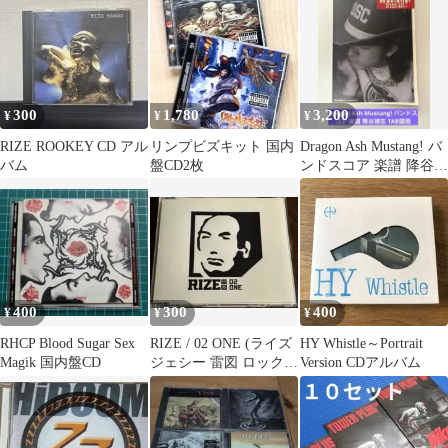
300
1,780
3,200
¥
¥
¥
RIZE ROOKEY CD アル
リンプビズキット 国内
Dragon Ash Mustang! バ
バム
盤CD2枚
ンドスコア 楽譜 降谷建
志 TAB譜面
400
300
400
¥
¥
¥
RHCP Blood Sugar Sex
RIZE / 02 ONE (ライズ
HY Whistle～Portrait
Magik 国内盤CD
ジェシー 雷図 ロック
Version CDアルバム
ミクスチャー)