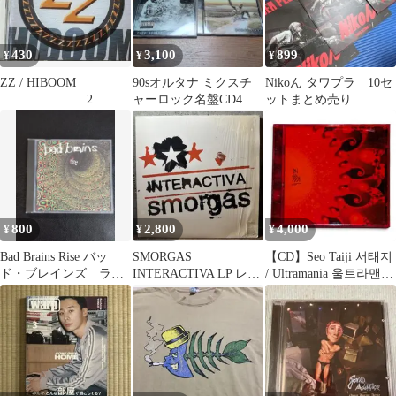
430
3,100
899
¥
¥
¥
ZZ / HIBOOM
90sオルタナ ミクスチ
Nikoん タワプラ 10セ
2
ャーロック名盤CD4枚
ットまとめ売り
レイジ レニクラ 他
800
2,800
4,000
¥
¥
¥
Bad Brains Rise バッ
SMORGAS
【CD】Seo Taiji 서태지
ド・ブレインズ ライ
INTERACTIVA LP レコ
/ Ultramania 울트라맨이
ズ アルバム CD
ード 希少盤
야