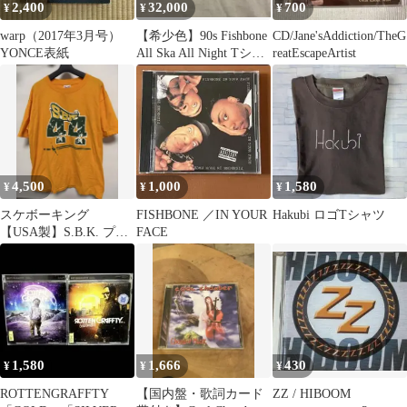
2,400
32,000
700
¥
¥
¥
warp（2017年3月号）
【希少色】90s Fishbone
CD/Jane'sAddiction/TheG
YONCE表紙
All Ska All Night Tシャ
reatEscapeArtist
ツ
4,500
1,000
1,580
¥
¥
¥
スケボーキング
FISHBONE ／IN YOUR
Hakubi ロゴTシャツ
【USA製】S.B.K. プリ
FACE
ントTシャツ イエロー
Lサイズ
1,580
1,666
430
¥
¥
¥
ROTTENGRAFFTY
【国内盤・歌詞カード
ZZ / HIBOOM