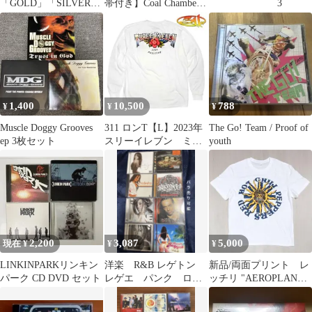
「GOLD」「SILVER」
帯付き】Coal Chamber
3
2枚セット
Chamber Music
1,400
10,500
788
¥
¥
¥
Muscle Doggy Grooves
311 ロンT【L】2023年
The Go! Team / Proof of
ep 3枚セット
スリーイレブン ミク
youth
スチャー ⚠️難あり
2,200
3,087
5,000
現在 ¥
¥
¥
LINKINPARKリンキン
洋楽 R&B レゲトン
新品/両面プリント レ
パーク CD DVD セット
レゲエ パンク ロッ
ッチリ "AEROPLANE"
ク ミクスチャー ハ
1996 ツアーTシャツ
ードコア ダンス