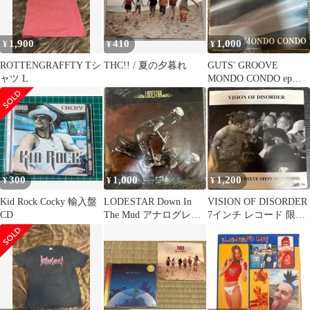
1,900
410
1,000
¥
¥
¥
ROTTENGRAFFTY Tシ
THC!! / 夏の夕暮れ
GUTS' GROOVE
ャツ L
MONDO CONDO epア
ナログレコード
300
1,000
1,200
¥
¥
¥
Kid Rock Cocky 輸入盤
LODESTAR Down In
VISION OF DISORDER
CD
The Mud アナログレコ
7インチ レコード 限定
ード
盤