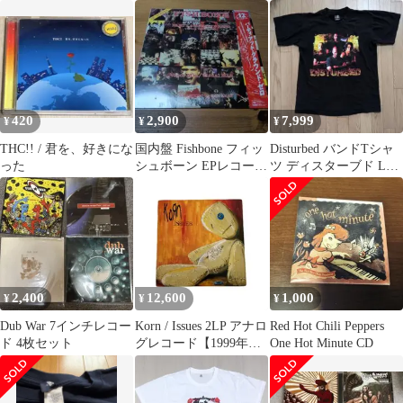
ド・オリンピック・オ
ュバスまとめ売り3枚セ
ーディトリアム国内盤
ット
420
2,900
7,999
¥
¥
¥
THC!! / 君を、好きにな
​国内盤 Fishbone フィッ
Disturbed バンドTシャ
った
シュボーン EPレコード
ツ ディスターブド Lサ
解説・対訳付 当時物
イズ giant 黒
2,400
12,600
1,000
¥
¥
¥
Dub War 7インチレコー
Korn / Issues 2LP アナロ
Red Hot Chili Peppers
ド 4枚セット
グレコード【1999年オ
One Hot Minute CD
リジナル盤】