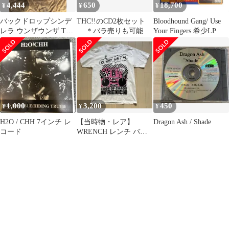
4,444
650
18,700
¥
¥
¥
バックドロップシンデ
THC!!のCD2枚セット
Bloodhound Gang/ Use
レラ ウンザウンザ Tシ
＊バラ売りも可能
Your Fingers 希少LP
ャツ XL
1,000
3,200
450
¥
¥
¥
H2O / CHH 7インチ レ
【当時物・レア】
Dragon Ash / Shade
コード
WRENCH レンチ バン
ドTシャツ L 白 anvilボ
ディ