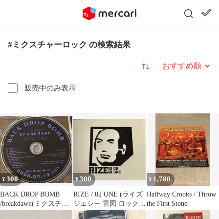
#ミクスチャーロック の検索結果
並び替え
販売中のみ表示
300
300
1,780
¥
¥
¥
BACK DROP BOMB
RIZE / 02 ONE (ライズ
Halfway Crooks / Throw
/breakdawn(ミクスチャ
ジェシー 雷図 ロック
the First Stone
ーロック ダンス2
ミクスチャー)2