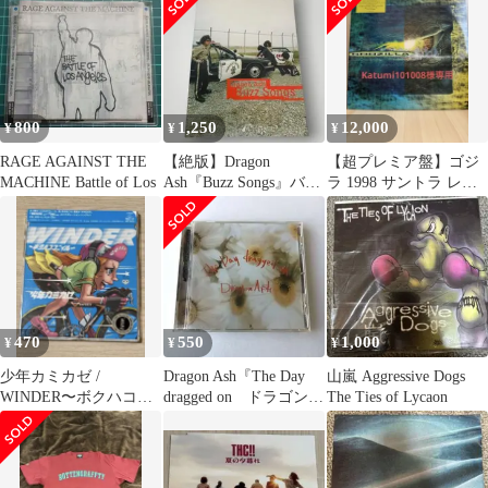
800
1,250
12,000
¥
¥
¥
RAGE AGAINST THE
【絶版】Dragon
【超プレミア盤】ゴジ
MACHINE Battle of Los
Ash『Buzz Songs』バン
ラ 1998 サントラ レコ
ドスコア 楽譜 名曲多数
ード 激レア限定カラー
盤2枚組
470
550
1,000
¥
¥
¥
少年カミカゼ /
Dragon Ash『The Day
山嵐 Aggressive Dogs
WINDER〜ボクハココ
dragged on ドラゴンア
The Ties of Lycaon
ニイル〜
ッシュ