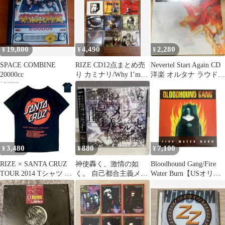
19,800
4,490
2,280
¥
¥
¥
SPACE COMBINE
RIZE CD12点まとめ売
Nevertel Start Again CD
20000cc
り カミナリ/Why I’m
洋楽 オルタナ ラウドロ
Me/名盤多数！
ック
3,480
880
7,100
¥
¥
¥
RIZE × SANTA CRUZ
神使轟く、激情の如
Bloodhound Gang/Fire
TOUR 2014 Tシャツ L
く。 自己都合主義メタ
Water Burn【USオリジ
（M相当）
モルフォーゼ Type-A 帯
ナル】
付 美品