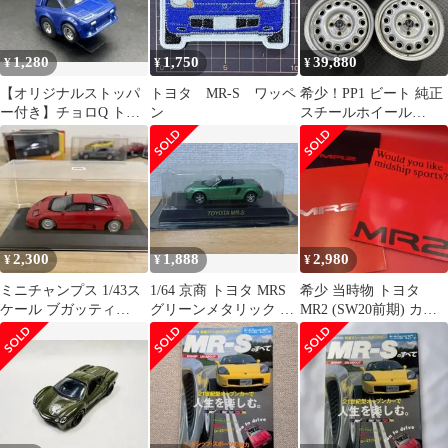
1,280
1,750
39,880
¥
¥
¥
【オリジナルストッパ
トヨタ MR-S ワッペ
希少！PP1 ビート 純正
ー付き】チョロQ トヨ
ン
スチールホイール
タ MR2 AW11 ブルー 中
13×4.5J+35 14×5J+45
古
100/4H ハブ径56mm 鉄
ホイール 4本
【1616W】
2,300
1,888
2,980
¥
¥
¥
ミニチャンプス 1/43ス
1/64 京商 トヨタ MRS
希少 当時物 トヨタ
ケール ブガッティ
グリーンメタリック ミ
MR2 (SW20前期) カタ
EB110
ニカー kyosho
ログ3冊＋ポスター＋ノ
ート