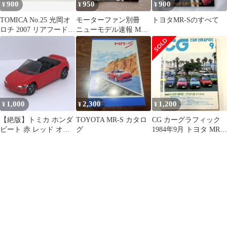
900
950
900
¥
¥
¥
TOMICA No.25 光岡オ
モーターファン別冊
トヨタMR-Sのすべて
ロチ 2007 リアフード開
ニューモデル速報 MR-
閉
Sすべて 第257弾
1,000
2,300
1,200
¥
¥
¥
【絶版】トミカ ホンダ
TOYOTA MR-S カタロ
CG カーグラフィック
ビート 赤 レッド オー
グ
1984年9月 トヨタ MR2
プンカー ミニカー 当時
シティ カブリオレ
物