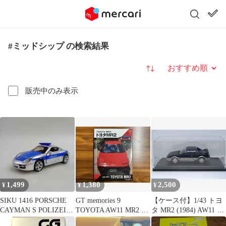
#ミッドシップ の検索結果
並び替え
販売中のみ表示
1,499
1,380
2,500
¥
¥
¥
SIKU 1416 PORSCHE
GT memories 9
【ケース付】1/43 トヨ
CAYMAN S POLIZEI
TOYOTA AW11 MR2 モ
タ MR2 (1984) AW11 ミ
ミニカー
ーターマガジン
ニカー