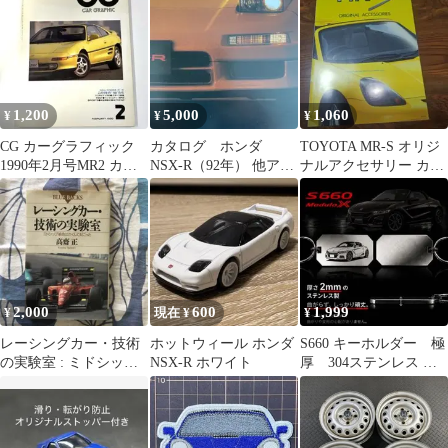
1,200
5,000
1,060
¥
¥
¥
CG カーグラフィック
カタログ ホンダ
TOYOTA MR-S オリジ
1990年2月号MR2 カプ
NSX-R（92年） 他アク
ナルアクセサリー カタ
チーノ インフィニティ
セサリーチラシ 価格
ログ
Q45
表
2,000
600
1,999
¥
現在 ¥
¥
レーシングカー・技術
ホットウィール ホンダ
S660 キーホルダー 極
の実験室 : ミドシップ
NSX-R ホワイト
厚 304ステンレス レ
革命は起こった（高齋
ーザー彫刻 ハンドメ
正）1992年
イド