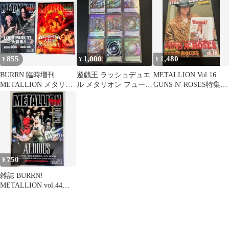
855
1,000
1,480
¥
¥
¥
BURRN 臨時増刊
遊戯王 ラッシュデュエ
METALLION Vol.16
METALLION メタリオ
ル メタリオン フュージ
GUNS N' ROSES特集号
ン vol.61,62 セット
ョンセット アシュラス
メタリオン
ターORR等
750
¥
雑誌 BURRN!
METALLION vol.44
2012年12月号臨時増刊