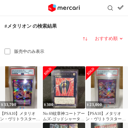
#メタリオン の検索結果
並び替え
販売中のみ表示
33,700
300
23,000
¥
¥
¥
【PSA10】メタリオ
No.69紋章神コートアー
【PSA10】メタリオ
ン・ヴリトラスター
ムズ-ゴッドシャーター
ン・ヴリトラスター
SPECIAL RED Ver
【R】A150-297
SPECIAL RED Ver