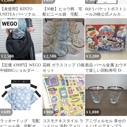
2,800
699
300
¥
¥
¥
【未使用】KINTO
【30枚】ヒョウ柄 宅
6ゆうパケットポストシ
UNITEA パーソナルカ
配ビニール袋 宅配ポ
ール20枚公式メルカリ
ップセット（茶葉な
リ袋 A4サイズ 梱包
ストアゆうゆうメルカ
し）
透けない A3サイズ
リ便資材
ワンタッチテープ 強
力テープ付き 封筒
梱包用資材 ポリ袋
カラー おしゃれ 厚
手 軽量 防水 クリ
2,500
2,500
3,200
¥
¥
¥
ックポスト ネコポ
ス ゆうパケット メル
【定価 4399円】WEGO
花柄 ガラスコップ 15個
新品 パール金属 おウチ
カリ
中綿BIGショルダー バ
セット
で楽しい回転寿司 D-
ッグ 黒 ブラック 大容
6755
量
699
900
1,000
¥
¥
¥
ラッキードッグ 宅配
コスモテキスタイル ラ
アニヴェルセル 幸せの
ビニール袋 宅配ポリ
ンドリー 洗剤 アメリカ
えくぼ ペアタンブラー