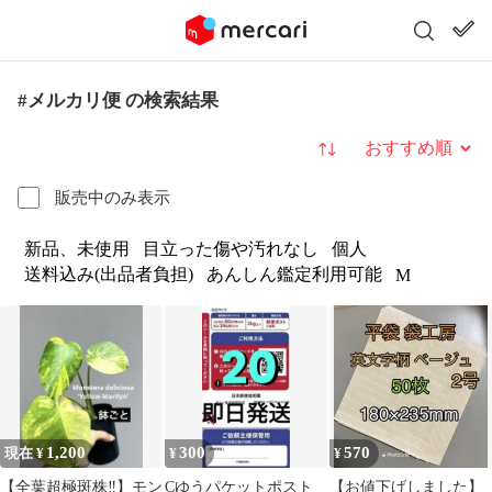
#メルカリ便 の検索結果
並び替え
販売中のみ表示
新品、未使用
目立った傷や汚れなし
個人
送料込み(出品者負担)
あんしん鑑定利用可能
M
1,200
300
570
現在 ¥
¥
¥
【全葉超極斑株‼️】モン
Cゆうパケットポスト
【お値下げしました】