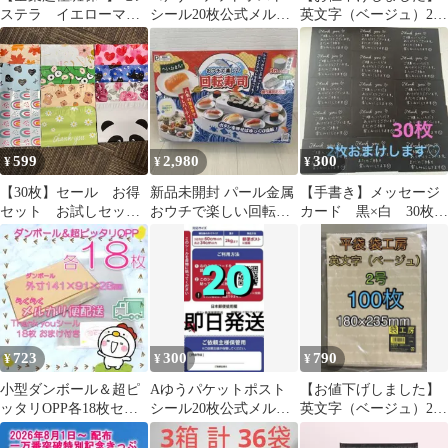
ステラ イエローマリ
シール20枚公式メルカ
英文字（ベージュ）2号
リン 黄斑 オーレ
リストアゆうゆうメル
（大サイズ）50枚
ア 希少
カリ便資材
599
2,980
300
¥
¥
¥
【30枚】セール お得
新品未開封 パール金属
【手書き】メッセージ
セット お試しセッ
おウチで楽しい回転寿
カード 黒×白 30枚
ト A4サイズ
司 D-6755
シンプル【匿名配送】2
33cm*26cm フタ4cm
枚おまけします
梱包資材 宅配ビニー
ル袋 ポリ袋 ラッピ
ング ワンタッチ カ
ラー
723
300
790
¥
¥
¥
小型ダンボール＆超ピ
Aゆうパケットポスト
【お値下げしました】
ッタリOPP各18枚セッ
シール20枚公式メルカ
英文字（ベージュ）2号
ト 小物 梱包資材0805
リストアゆうゆうメル
（大サイズ）100枚
カリ便資材