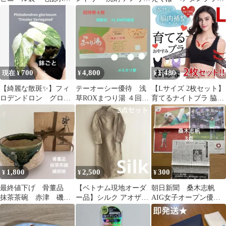
袋 A4サイズ 梱包 透
ン オックス 生地 はぎ
グラス 金 プラチナ コ
けない A3サイズ ワ
れ
ーティング
ンタッチテープ 強力
テープ付き 封筒 梱
包用資材 ポリ袋 カ
ラー おしゃれ 厚
手 軽量 防水 クリ
700
4,800
1,480
現在 ¥
¥
¥
ックポスト ネコポ
ス ゆうパケット メル
【綺麗な散斑✨】フィ
テーオーシー優待 浅
【Lサイズ 2枚セット】
カリ
ロデンドロン グロリ
草ROXまつり湯 ４回
育てるナイトブラ 脇肉
オーサム トリカラ
分 平日11,000円相当
補整 育乳 おやすみブラ
ー 斑入り
6色
1,800
2,500
300
¥
¥
¥
最終値下げ 骨董品
【ベトナム現地オーダ
朝日新聞 桑木志帆
抹茶茶碗 赤津 磯部
ー品】シルク アオザイ
AIG女子オープン優勝
焼 山口錠鉄
3点セット（上着・パン
新聞広告 3点
ツ2種）