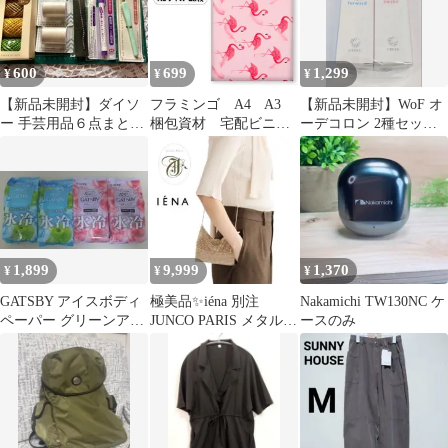
600
699
1,299
¥
¥
¥
【新品未開封】ダイソ
フラミンゴ A4 A3
【新品未開封】WoF オ
ー 手芸用品６点まとめ
梱包資材 宅配ビニー
ーデコロン 2種セット
売り かぎ針ミシン糸チ
ル袋 ポリ袋 ラッピ
50ml×2本【即購入OK】
ャコ ストーン
ング ワンタッチテー
プ 強力テープ付き
封筒 梱包用資材 ポ
リ袋 カラー おしゃ
れ 厚手 軽量 防
水 クリックポスト
1,899
9,999
1,370
¥
¥
¥
ネコポス ゆうパケッ
ト メルカリ
GATSBY アイスボディ
極美品✨️iéna 別注
Nakamichi TW130NC ケ
ペーパー グリーンアッ
JUNCO PARIS メタルメ
ースのみ
プル×2 Wピーチ×2 【4
ッシュバッグ ゴールド
袋】