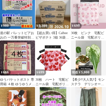
980
3,300
699
¥
¥
¥
道の駅 パレットピアお
【超お買い得】Calbee
30枚 ピンク 宅配ビ
おの 一万番突破特別記
ピザポテト 3箱 36袋セ
ニール袋 宅配ポリ袋
念きっぷ＋通常記念き
ット 未開封
A4サイズ 梱包 透け
っぷ【匿名配送】
ない 33cm*26cm フタ
4cm ワンタッチテー
プ 強力テープ付き
封筒 梱包用資材 ポ
リ袋 カラー おしゃ
れ 厚手 軽量 防
666
699
5,000
¥
¥
現在 ¥
水 クリックポスト
ネコポス ゆうパケッ
ゆうパケットポスト 専
30枚 ハート 宅配ビ
【希少‼️大人気‼️】モン
ト メルカリ
用箱 ４枚 ゆうゆうメル
ニール袋 宅配ポリ袋
ステラ デリシオー
カリ便 郵便 梱包材 箱
A4サイズ 梱包 透け
サ デビルモンスタ
即発送！
ない 33cm*26cm フタ
ー 鉢ごと メルカリ
4cm ワンタッチテー
便
プ 強力テープ付き