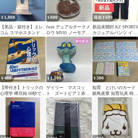
1,880
800
699
¥
¥
現在 ¥
【美品・箱付き】エレ
fwee デュアルチークメ
新品未開封 KZ SPORTS
コム スマホスタンド ア
ロウ MV01 ノーモアキ
カジュアルパンツ イー
ルミ フリーアングル シ
ュピット
ジーパンツ ネイビー
ルバー
480
1,100
300
¥
¥
¥
【帯付き】トリックの
ゲイリー マスコッ
知育 とけいのカード
心理学 樺旦純 60秒で人
ト ズートピア 2 赤い
銀鳥産業 知育玩具 時計
を動かす方法
ほっぺ ぬいぐるみ
の読み方 24枚
匿名