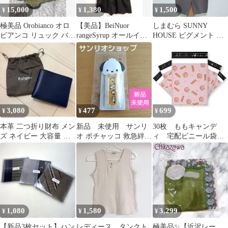
15,000
1,380
1,500
¥
¥
¥
極美品 Orobianco オロ
【美品】BeiNuor
しまむら SUNNY
ビアンコ リュック バッ
rangeSyrup オールイン
HOUSE ピグメント コ
クパック カーキ 本革
ワン サロペット 黒 F
クーンパンツ 中茶 ブラ
ウン M
3,080
477
699
¥
¥
¥
本革 二つ折り財布 メン
新品 未使用 サンリ
30枚 ももキャンデ
ズ ネイビー 大容量 レ
オ ポチャッコ 救急絆創
ィ 宅配ビニール袋
ザー 小銭入れ 財布 新
膏 Мサイズ10枚 ケー
宅配ポリ袋 A4サイズ
品
ス入り
梱包 透けない
33cm*26cm フタ4cm ワ
ンタッチテープ 強力
テープ付き 封筒 梱
包用資材 ポリ袋 カ
ラー おしゃれ 厚
1,080
1,580
3,299
¥
¥
¥
手 軽量 防水 クリ
ックポスト ネコポ
⁠【新品3枚セット】ハン
レディース タンクト
極美品✨️【近沢レー