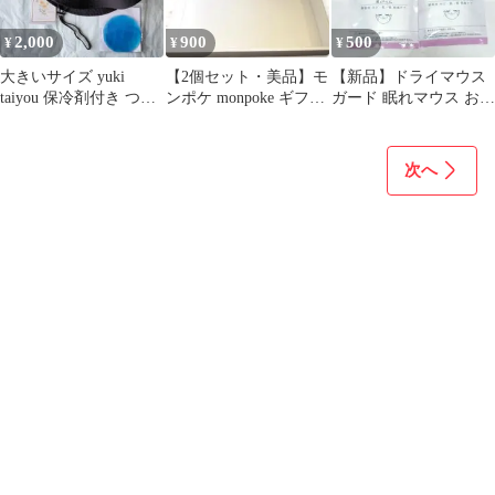
2,000
900
500
¥
¥
¥
大きいサイズ yuki
【2個セット・美品】モ
【新品】ドライマウス
taiyou 保冷剤付き つば
ンポケ monpoke ギフト
ガード 眠れマウス お試
広ハット 紐付き ブラッ
用 空箱 折りたたみ発送
し用 4枚入 × 4袋セット
ク
計16枚
次へ