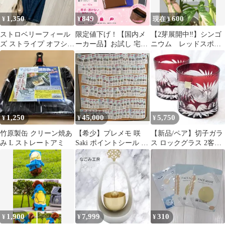
1,350
849
600
¥
¥
現在 ¥
ストロベリーフィール
限定値下げ！【国内メ
【2芽展開中‼️】シンゴ
ズ ストライプ オフショ
ーカー品】お試し 宅配
ニウム レッドスポッ
ル ブラウス F
ビニール袋 A4対応 40
トトリカラー 斑入
枚セット 4色アソート
り 希少 カット苗
強力テープ付き 厚手 防
水 メルカリ発送に 宅配
袋 メルカリストア
1,250
45,000
5,750
¥
¥
¥
竹原製缶 クリーン焼あ
【希少】プレメモ 咲
​【新品/ペア】切子ガラ
み L ストレートアミ
Saki ポイントシール 応
ス ロックグラス 2客セ
募券 138点分
ット 赤 伝統工芸
1,900
7,999
310
¥
¥
¥