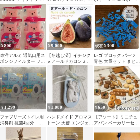
ンズL 半袖シャツ チェ
ル 925刻印あり 45cm
（WEB限定品）
ック
800
9,000
300
¥
¥
現在 ¥
東洋アルミ 通気口用ス
【冬越し済】イチジク
レゴ ブロック パーツ
ポンジフィルター フィ
ヌアールドカロン 2年
青色 大量セット まとめ
ルたん ピンク 4個セッ
生苗 極甘黒イチジク2
売り LEGO
ト
本セット
1,299
1,080
650
¥
¥
¥
ファブリーズトイレ用
ハンドメイド アロマス
【アソート】ミニチュ
消臭剤 抗菌4回分 本
トーン 天使 エンジェル
アパン ベーカリーセッ
体2個+詰替2個【クリー
壁掛け アンティークブ
ト ハンドメイド フェイ
ンラベンダー】
ルー
クフード