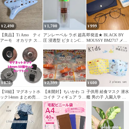
2,490
1,700
999
¥
¥
¥
​【美品】Ti Amo ティ
アンレーベル ラボ 超高
即発送★ BLACK BY
アーモ オカリナ スタ
圧 浸透型 ビタミンC誘
MOUSSY BM2717 メガ
ンダード アルトC管 ブ
導体配合 エッセンス プ
ネ 眼鏡 マウジー
ルー
レミアム
870
2,399
600
¥
¥
¥
【50組】マグネットホ
【未開封】ちいかわ コ
子供用 給食マスク 潜水
ック14mm まとめ売り
コイチ フィギュア ラッ
艦 男の子 入園入学 ダ
ガンブラック ハンドメ
コ2個 古本屋1
ブルガーゼ ハンドメイ
イド 手芸
ド