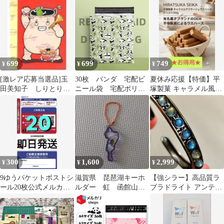
ケット風に
699
699
749
¥
¥
¥
[激レア応募当選品]玉
30枚 パンダ 宅配ビ
夏休み応援【特価】平
田美知子 しりとりき
ニール袋 宅配ポリ袋
塚製菓 キャラメル風味
んちゃく ポストカー
A4サイズ 梱包 透け
グラサージュウエハー
ド 3枚セット
ない 33cm*26cm フタ
ス 200g
4cm ワンタッチテー
プ 強力テープ付き
封筒 梱包用資材 ポ
リ袋 カラー おしゃ
れ 厚手 軽量 防
300
1,600
2,999
¥
¥
¥
水 クリックポスト
ネコポス ゆうパケッ
9ゆうパケットポストシ
滋賀県 琵琶湖キーホ
【強シラー】高品質ラ
ト メルカリ
ール20枚公式メルカリ
ルダー 虹 函館山限
ブラドライト アンティ
ストアゆうゆうメルカ
定 アクリルキーホル
ーク調バングル 天然
リ便資材
ダー
石・お守り 腕輪