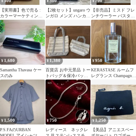
300
300
700
¥
¥
¥
【実用書】色で売る :
【2枚セット】ungaro ウ
【非売品】ミスド フレ
カラーマーケティング
ンガロ メンズ ハンカチ
ンチウーラー バスタオ
入門
ペイズリー・チェック
ル
柄
1,680
1,380
950
¥
¥
¥
Samantha Thavasa ケー
百貨店 お中元景品 トー
KERASTASE ルームフ
スのみ
トバッグ＆保冷バッグ
レグランス Champagne-
2点セット 保冷バッグ
gold
付き グレー
1,500
750
1,250
¥
¥
¥
P.S.FAのURBAN
レディース ネックレ
【美品】アニエスベー
MODEL アイシャツ メ
ス ⛓️ ステンレススチー
ボヤージュ ロゴポーチ