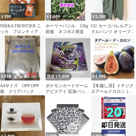
封筒 梱包用資材 ポ
リ袋 カラー おしゃ
れ 厚手 軽量 防
390
1,000
1,200
¥
¥
¥
水 クリックポスト
ネコポス ゆうパケッ
NIKKA FRONTIER ニ
ホーリーバジル 150g
GU カーゴバレルアン
ト メルカリ
ッカ フロンティア
前後 ネコポス発送
クルパンツ オリーブ
オリジナルネームタグ
XL
810
9,000
4,800
¥
現在 ¥
¥
A4サイズ OPP OPP
ポケモンカードゲーム
【冬越し済】イチジク
袋 クリアパック ピ
アビスアイ 拡張パック
ヌアールドカロン 2年
ュアパック 100枚
未開封BOX
生苗 極甘黒イチジク 希
少種