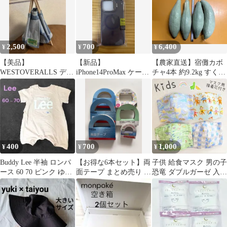
2,500
700
6,400
¥
¥
¥
【美品】
【新品】
【農家直送】宿儺カボ
WESTOVERALLS デニ
iPhone14ProMax ケース
チャ4本 約9.2kg すくな
ム ディスプレイ 岡山
ダークパープル
かぼちゃ 飛騨伝統 野
デニム
MagSafe対応
菜 南東北/関東/信越/
北陸/中部に関しては配
送無料
400
700
1,000
¥
¥
¥
Buddy Lee 半袖 ロンパ
【お得な6本セット】両
子供 給食マスク 男の子
ース 60 70 ピンク ゆう
面テープ まとめ売り 工
恐竜 ダブルガーゼ 入園
ゆうメルカリ便
作・DIY・事務用（が
入学 ハンドメイド メル
くぶん他）
カリ便