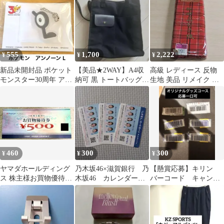
タ マドカズラ
帽子
555
1,700
2,222
¥
¥
¥
新品未開封品 ポケット
【美品★2WAY】A4収
高級 レディース 反物
モンスター30周年 アン
納可 黒 トートバッグ
生地 美品 リメイク ハ
ノーン L アクリルキー
ショルダーバッグ 斜め
ンドメイド
チェーン
掛け 通勤
460
300
300
¥
¥
¥
ヤマダホールディング
乃木坂46×滋賀銀行 乃
【懸賞応募】キリン
ス 株主様お買物優待券
木坂46 カレンダー 3
バーコード キャンペ
500円分
枚セット
ーン応募一口可