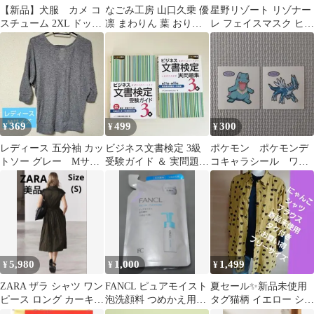
【新品】犬服 カメ コ
なごみ工房 山口久乗 優
星野リゾート リゾナー
スチューム 2XL ドッグ
凛 まわりん 葉 おりん
レ フェイスマスク ヒア
ウェア 着ぐるみ あたた
卓上 仏具 高岡銅器 呼
ルロン酸美容液マス
か
鈴
ク 送料込み
369
499
300
¥
¥
¥
レディース 五分袖 カッ
ビジネス文書検定 3級
ポケモン ポケモンデ
トソー グレー Мサイ
受験ガイド ＆ 実問題集
コキャラシール ワニ
ズ
2冊セット（解答なし）
ノコ ディアルガ 2枚
セット おまけ付き
5,980
1,000
1,499
¥
¥
¥
ZARA ザラ シャツ ワン
FANCL ピュアモイスト
夏セール✨新品未使用
ピース ロング カーキ
泡洗顔料 つめかえ用
タグ猫柄 イエロー シャ
フレンチアーム
130ml
ツフロント開けてジャ