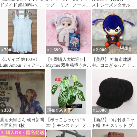
ス ゆうパケット メル
ドメイド 綿100%ハン
ップ リブ ノースリ
ス】シーズンタオルハ
カリ
カチ 英国調チェック紳
ーブ 無地 夏 ベー
ンカチ ゴルフ グリーン
士ビジネス
ジュ CLN
×ブルー
700
1,699
2,000
¥
¥
¥
《Lサイズ 綿100%》
【✨即購入大歓迎✨】
【美品】 神椿市建設
Lulu Amour ティアード
Maymei 双生秘境うさぎ
中。ココぎゅっと！ ぬ
綿ワンピース 白
ぬいぐるみ
いぐるみ 谷置狸紗 ラウ
ンドワン 限定
333
500
1,080
¥
現在 ¥
¥
渡辺美里さん 朝日新聞
【根っこしっかり‼️6
【新品】つば付きニッ
全面広告 1枚
本‼️】モンステラ オブ
ト帽 キャスケット ブラ
リクア エクスピラー
ック 黒 ニットキャップ