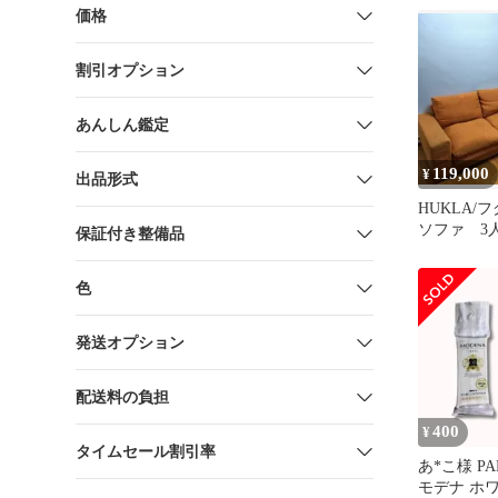
価格
割引オプション
あんしん鑑定
119,000
¥
出品形式
HUKLA/
ソファ 3
保証付き整備品
万円で購入
色
発送オプション
配送料の負担
400
¥
タイムセール割引率
あ*こ様 PA
モデナ ホワ