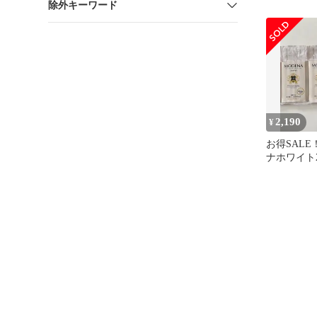
除外キーワード
クスチャー
2,190
¥
お得SAL
ナホワイト2
デナソフト1
ト