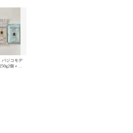
ツール3
アメリカ古着
E！パジコモデ
50g2個＋モ
50g1個セッ