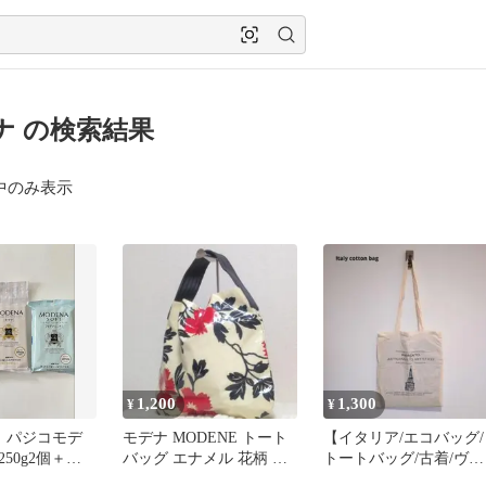
ナ の検索結果
中のみ表示
1,200
1,300
¥
¥
E！パジコモデ
モデナ MODENE トート
【イタリア/エコバッグ/
50g2個＋ソ
バッグ エナメル 花柄 ホ
トートバッグ/古着/ヴィ
1個セット
ワイト レッド 黒
ンテージ/イベント/5】