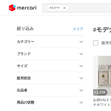
ンツにスキップ
#モデナ
絞り込み
#モデ
クリア
カテゴリー
販売
ブランド
サイズ
販売状況
出品者
2,250
¥
お得SAL
商品の状態
ナホワイト2
フト150g