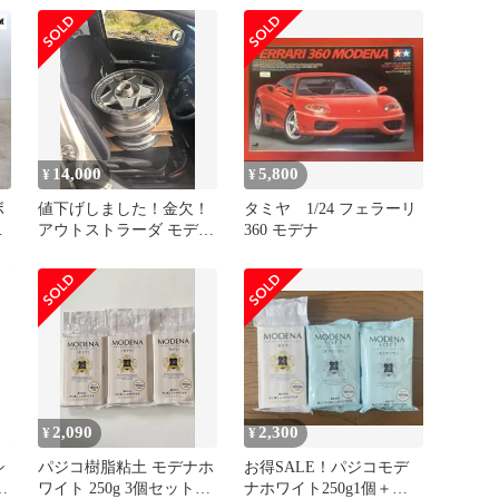
14,000
5,800
¥
¥
ボ
値下げしました！金欠！
タミヤ 1/24 フェラーリ
アウトストラーダ モデナ
360 モデナ
16インチ 7j +34 2本
ク
ー
2,090
2,300
¥
¥
シ
パジコ樹脂粘土 モデナホ
お得SALE！パジコモデ
当
ワイト 250g 3個セットア
ナホワイト250g1個＋モ