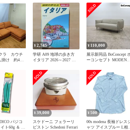
2,745
110,000
¥
¥
フクラ カウチ
学研 A09 地球の歩き方
展示新同品 BoConcept 
人掛け 約40
イタリア 2026～2027 美
ーコンセプト MODENA
食の国を大解剖！
モデナ 2.5Pソファ/2.5人
掛けソファ ファブリッ
北欧インテリア デンマ
ク 30万
39,000
500
¥
¥
DICO パジコ
スケドーニ フェラーリ
00s modena 長袖ドレス
イト60g ＆ テ
ピストン Schedoni Ferrari
ャツ アイスブルー L相