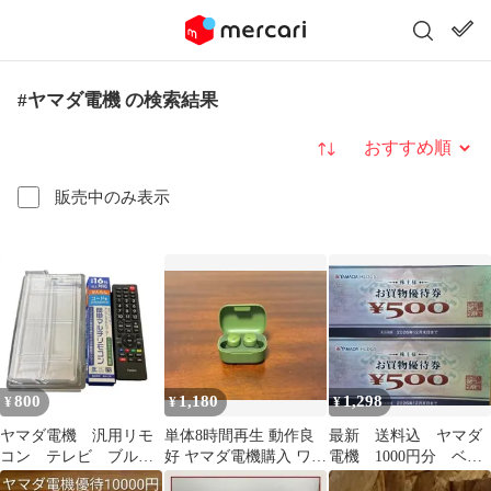
#ヤマダ電機 の検索結果
並び替え
販売中のみ表示
800
1,180
1,298
¥
¥
¥
ヤマダ電機 汎用リモ
単体8時間再生 動作良
最新 送料込 ヤマダ
コン テレビ ブルー
好 ヤマダ電機購入 ワイ
電機 1000円分 ベス
レイ
ヤレスイヤホン グリー
ト電器 LABI