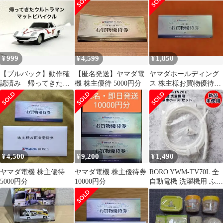
プ）
999
4,599
1,850
¥
¥
¥
【プルバック】動作確
【匿名発送】ヤマダ電
ヤマダホールディング
認済み 帰ってきたウ
機 株主優待 5000円分
ス 株主様お買物優待券
ルトラマン マットビ
500円券 4枚
ハイクル
4,500
9,200
1,490
¥
¥
¥
ヤマダ電機 株主優待
ヤマダ電機 株主優待券
RORO YWM-TV70L 全
5000円分
10000円分
自動電機 洗濯機用 ふろ
水吸水ホース セット