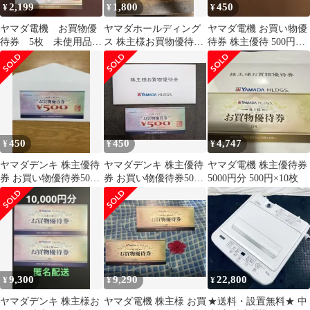
2,199
1,800
450
¥
¥
¥
ヤマダ電機 お買物優
ヤマダホールディング
ヤマダ電機 お買い物優
待券 5枚 未使用品
ス 株主様お買物優待券
待券 株主優待 500円１
2026年6月末まで
500円×4枚
枚
450
450
4,747
¥
¥
¥
ヤマダデンキ 株主優待
ヤマダデンキ 株主優待
ヤマダ電機 株主優待券
券 お買い物優待券500
券 お買い物優待券500
5000円分 500円×10枚
円 2026年12月末まで
円 2026年12月末まで
9,300
9,290
22,800
¥
¥
¥
ヤマダデンキ 株主様お
ヤマダ電機 株主様 お買
★送料・設置無料★ 中