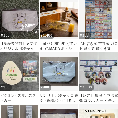
POCHACCO×YAMADA
バッグ サンリオ
トYRZ-C09H1 2023年購
クーラーバッグ 2種
入
500
1,480
333
¥
¥
¥
【新品未開封】ヤマダ
​【新品】2013年 ぐでた
JAF すき家 吉野家 ガス
オリジナル ポチャッコ
ま YAMADA ボトル
ト 割引券 値引き券 は
保冷・保温バッグ 非売
Sanrio Y2K
なまるうどん ウエル
品
シア
900
400
3,999
¥
¥
¥
ピクミン4 スマホステ
サンリオ ポチャッコ 保
【レア】 銀魂 ヤマダ電
ッカー
冷・保温バッグ【即購
機 コラボ カード 缶バ
入可】
ッジ コンプリート セッ
ト