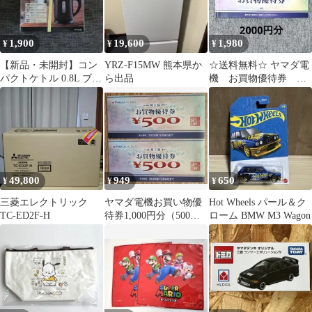
1,900
19,600
1,980
¥
¥
¥
​【新品・未開封】コン
YRZ-F15MW 熊本県か
☆送料無料☆ ヤマダ電
パクトケトル 0.8L ブラ
ら出品
機 お買物優待券 ２
ック KTK-08 BK
０００円分 有効期限
2026年12月末
49,800
949
650
¥
¥
¥
三菱エレクトリック
ヤマダ電機お買い物優
Hot Wheels パール＆ク
TC-ED2F-H
待券1,000円分（500円
ローム BMW M3 Wagon
分×2枚）