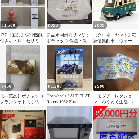
1,500
390
899
¥
¥
¥
127.【新品】保冷機能
新品未開封☆サンリオ
【クロネコヤマト】宅
付きボトル セサミス
ポチャッコ 保温・保冷
急便集配車 ウォーク
トリート ヤマダ
バッグ YAMADAコラボ
スルー W8010 非売品
450
1,200
500
¥
¥
¥
【非売品】ポチャッコ
Hot wheels SALT FLAT
トモダチコレクショ
ブランケット サンリオ
Racers 1932 Ford
ン わくわく生活 コー
ヤマダ電機 膝掛け
スターセット3枚×2