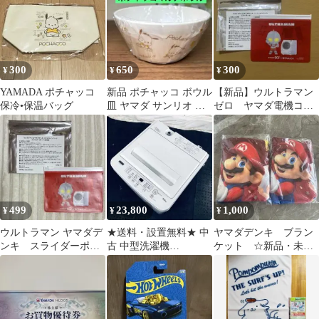
300
650
300
¥
¥
¥
YAMADA ポチャッコ
新品 ポチャッコ ボウル
【新品】ウルトラマン
保冷•保温バッグ
皿 ヤマダ サンリオ コ
ゼロ ヤマダ電機コラ
ラボ 限定品 子供食器
ボキャンペーン スラ
イダーポーチ
499
23,800
1,000
¥
¥
¥
ウルトラマン ヤマダデ
★送料・設置無料★ 中
ヤマダデンキ ブラン
ンキ スライダーポー
古 中型洗濯機
ケット ☆新品・未使
チ 非売品
YAMADA (No.1178)
用☆ 2組セット！ 缶
バッジ付き