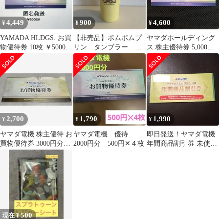
4,449
900
4,600
¥
¥
¥
YAMADA HLDGS. お買
【非売品】ポムポムプ
ヤマダホールディング
物優待券 10枚 ￥5000
リン タンブラー マ
ス 株主優待券 5,000円
分 ヤマダ電機
イボトル コラボ 黄
分
色 新品未使用
2,700
1,790
1,990
¥
¥
¥
ヤマダ電機 株主優待 お
ヤマダ電機 優待
即日発送！ヤマダ電機
買物優待券 3000円分
2000円分 500円✕４枚
年間商品割引券 未使用
（500円×6枚）2026/6末
品 発行日2026年3月2日
500
現在 ¥