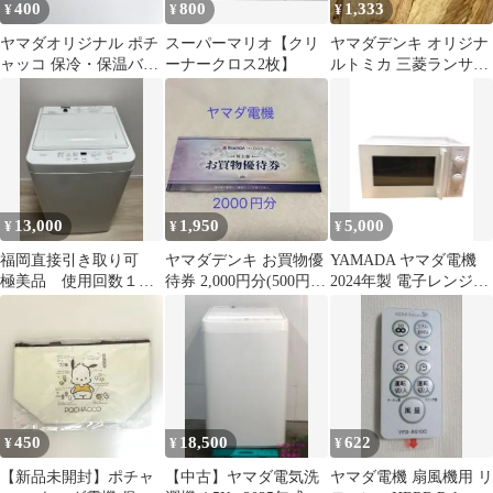
400
800
1,333
¥
¥
¥
ヤマダオリジナル ポチ
スーパーマリオ【クリ
ヤマダデンキ オリジナ
ャッコ 保冷・保温バッ
ーナークロス2枚】
ルトミカ 三菱ランサー
グ ヤマダ電機
エボリューションⅣ ラ
ンエボⅣ黒系
13,000
1,950
5,000
¥
¥
¥
福岡直接引き取り可
ヤマダデンキ お買物優
YAMADA ヤマダ電機
極美品 使用回数１０
待券 2,000円分(500円
2024年製 電子レンジ
回程RORO 5.5kg全自動
x4枚)
YMW17HL5
洗濯機
450
18,500
622
¥
¥
¥
【新品未開封】ポチャ
【中古】ヤマダ電気洗
ヤマダ電機 扇風機用 リ