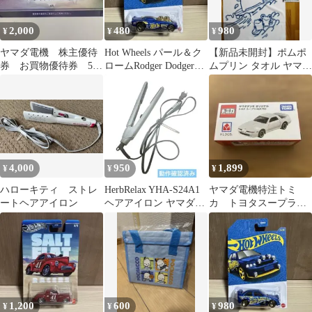
2,000
480
980
¥
¥
¥
ヤマダ電機 株主優待
Hot Wheels パール＆ク
​【新品未開封】ポムポ
券 お買物優待券 500
ロームRodger Dodger
ムプリン タオル ヤマダ
円券 4枚 2000円分
2.0
電機 非売品 サーフィン
サンリオ
4,000
950
1,899
¥
¥
¥
ハローキティ ストレ
HerbRelax YHA-S24A1
ヤマダ電機特注トミ
ートヘアアイロン
ヘアアイロン ヤマダ電
カ トヨタスープラ
機 ホワイト
(MA70)
1,200
600
980
¥
¥
¥