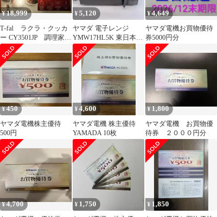
18,999
5,120
4,649
¥
¥
¥
T-fal ラクラ・クッカ
ヤマダ 電子レンジ
ヤマダ電機お買物優待
ー CY3501JP 調理家
YMW17HL5K 東日本
券5000円分
電 キッチン ティフ
50Hz専用 23年製★^^
ァール
450
4,600
1,800
¥
¥
¥
ヤマダ電機株主優待
ヤマダ電機 株主優待
ヤマダ電機 お買物優
500円
YAMADA 10枚
待券 ２０００円分
4,700
1,750
1,850
¥
¥
¥