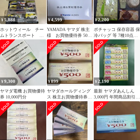
5,888
4,599
2,200
¥
¥
¥
ホットウィール チー
YAMADA ヤマダ 株主
ポチャッコ 保存容器 保
ムトランスポート シ
様 お買物優待券 500
冷バッグ 等 7種10点セ
ビック ヤマダ レジ
円券10枚
ット【未使用品】
ェンドツアー BMW
9,300
899
2,190
¥
¥
¥
ヤマダ電機 お買物優待
ヤマダホールディング
最新 ヤマダあんしん
券 10,000円分
ス 株主お買物優待券
3,000円 年間商品割引券
500円券 2枚 1000円 株
ヤマダ電機 YAMADA
主優待