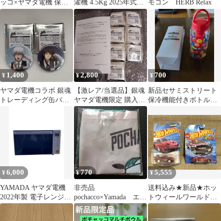
ッコ×ヤマダ電機 保冷
濯機 4.5Kg 2025年式
モコン HERB Relax
保温バッグ サンリオ 非
2607131120
売品
1,400
2,800
700
¥
¥
¥
ヤマダ電機コラボ 銀魂
【激レア/当選品】銀魂
新品セサミストリート
トレーディング缶バッ
ヤマダ電機限定 購入特
保冷機能付きボトル水
ジ 坂田銀時 桂小太郎
典 缶バッジ 7種 コンプ
筒 ヤマダ電機 キャラク
セット
リート
ター非売品
6,000
770
5,555
¥
¥
¥
YAMADA ヤマダ電機
非売品
送料込み★新品★ホッ
2022年製 電子レンジ
pochacco×Yamada エコ
トウィールワールド限
YMW-S17G1
バッグ 未開封
定★ポルシェ935★スカ
イラインGT-R