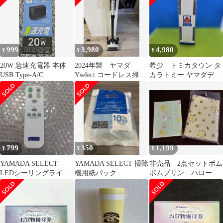
999
3,980
4,980
¥
¥
¥
20W 急速充電器 本体
2024年製 ヤマダ
希少 トミカタウン タ
USB Type-A/C
Yselect コードレス掃除
カラトミー ヤマダデン
機 YC-S50J（訳あり
キ オリジナル ヤマダ
デンキ店舗
799
350
1,199
¥
¥
¥
YAMADA SELECT
YAMADA SELECT 掃除
非売品 2点セットポム
LEDシーリングライト
機用紙パック
ポムプリン ハローキ
用リモコン 照明リモ
YSKPS10H1 10枚入
ティ レジャーシー
コン 照明
ト サンリオ レック