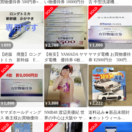
買物優待券 500円券×20
い物優待券 10000円分
古 中型洗濯機
枚 YAMADA HLDGS.
YAMADA (No.1159)
899
2,700
1,800
¥
¥
¥
【絶版 廃盤】ロング
【格安】YAMADA ヤマ
ヤマダ電機 お買物優待
トミカ 新幹線 E７
ダ電機 優待券 6枚
券 ¥2000円分 500円×4
系 かがやき
3000円分 2026.6.30迄
枚セット YAMADA
1,800
3,800
2,222
¥
¥
¥
ヤマダホールディング
NMB48 渡辺美優紀 世
送料込み★新品未開封
ス 株主様お買物優待券
界の中心は大阪や ヤマ
★ホットウィール
2000円分
ダ電機 生写真 水着 ビ
XL★トヨタ ハチロク
キニ
★AE86★トレノ