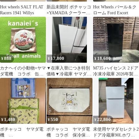
Hot wheels SALT FLAT
新品未開封 ポチャッコ
Hot Wheels パール＆ク
Racers 1941 Willys
×YAMADA クーラーバ
ローム Ford Escort
ッグ 保冷バッグ 非売品
サンリオ
888
17,800
18,600
¥
¥
¥
カナヘイの小動物×ヤマ
▼在庫入替につき特別
M735 ハイセンス 2ドア
ダ電機 コラボ 缶ミ
価格▼冷蔵庫 ヤマダ
冷凍冷蔵庫 2026年製
ラー ネコ 新品未使
2023年 117L YRZ-C12L
HR-K12HB
用
1,480
550
22,800
¥
¥
¥
ポチャッコ ヤマダ電
ポチャッコ ヤマダ電
未使用ヤマダセレクト2
機
機 コラボ 保冷保温
ドア冷蔵庫90Lホワイ