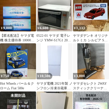
ン ナガオカ
9,800
6,600
1,333
¥
¥
¥
【匿名配送】ヤマダ電
0522-01 ヤマダ 電子レ
ヤマダデンキ オリジナ
機 株主優待券 10000円
ンジ YMW-S17G1 2021
ルトミカ シルビア S15
分 500円券×20枚
年製
Spec-R エアロ 赤系
750
10,500
3,000
¥
¥
¥
Hot Wheels パール＆ク
ヤマダ電機 2021年製 ノ
ヤマダセレクト 2WAY
ローム Fiat 500e
ンフロン冷凍冷蔵庫
スティッククリーナー
YRZ-C12H1 117L
掃除機 コード式 黒