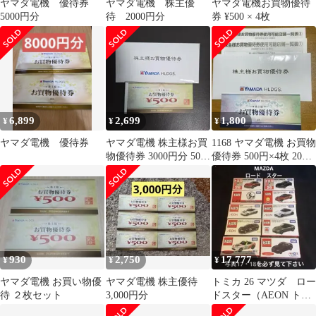
ヤマダ電機 優待券
ヤマダ電機 株主優
ヤマダ電機お買物優待
5000円分
待 2000円分
券 ¥500 × 4枚
6,899
2,699
1,800
¥
¥
¥
ヤマダ電機 優待券
ヤマダ電機 株主様お買
1168 ヤマダ電機 お買物
物優待券 3000円分 500
優待券 500円×4枚 2000
円×6枚
円分
930
2,750
17,777
¥
¥
¥
ヤマダ電機 お買い物優
ヤマダ電機 株主優待
トミカ 26 マツダ ロー
待 ２枚セット
3,000円分
ドスター（AEON トイ
ザらス トミカ ショッ