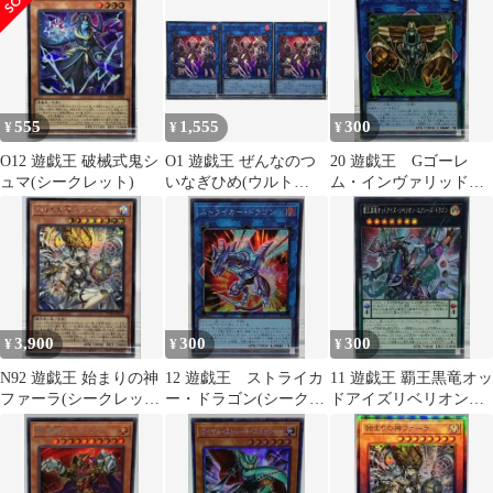
555
1,555
300
¥
¥
¥
O12 遊戯王 破械式鬼シ
O1 遊戯王 ぜんなのつ
20 遊戯王 Gゴーレ
ュマ(シークレット)
いなぎひめ(ウルト
ム・インヴァリッド・
ラ)×3
ドルメン（コレクター
ズ）
3,900
300
300
¥
¥
¥
N92 遊戯王 始まりの神
12 遊戯王 ストライカ
11 遊戯王 覇王黒竜オッ
ファーラ(シークレッ
ー・ドラゴン(シークレ
ドアイズリベリオンエ
ト)
ット）
クシーズドラゴン(シー
クレット）