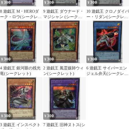
300
300
300
¥
¥
¥
8 遊戯王 M・HEROダ
9 遊戯王 ダウナード・
10 遊戯王 クロノダイバ
ーク・ロウ(シークレッ
マジシャン (シークレ
ー・リダン(シークレッ
ト)
ット)
ト)
300
300
300
¥
¥
¥
4 遊戯王 銀河眼の残光
2 遊戯王 風霊媒師ウィ
6 遊戯王 サイバーエン
竜(シークレット)
ン(シークレット)
ジェル弁天(シークレッ
ト)
300
300
¥
¥
3 遊戯王 インスペクト
7 遊戯王 旧神ヌトス(シ