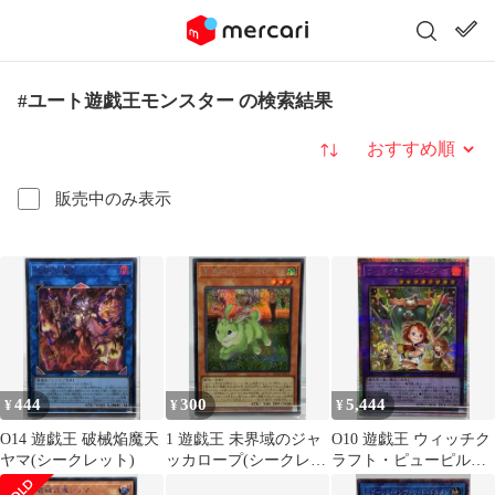
#ユート遊戯王モンスター の検索結果
並び替え
販売中のみ表示
444
300
5,444
¥
¥
¥
O14 遊戯王 破械焔魔天
1 遊戯王 未界域のジャ
O10 遊戯王 ウィッチク
ヤマ(シークレット)
ッカロープ(シークレッ
ラフト・ピューピルズ
ト)
(プリズマ)