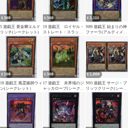
300
300
3,111
¥
¥
¥
5 遊戯王 黄金卿エルド
19 遊戯王 ロイヤル・
N89 遊戯王 始まりの神
リッチ(シークレット)
ストレート・スラッシ
ファーラ(アルティメッ
ャー（コレクターズ）
ト)
300
300
2,000
¥
¥
¥
18 遊戯王 風霊媒師ウィ
17 遊戯王 未界域のジ
N93 遊戯王 サージ・ブ
ン(シークレット）
ャッカロープ(シークレ
リッツクリーク(シーク
ット）
レット)×2