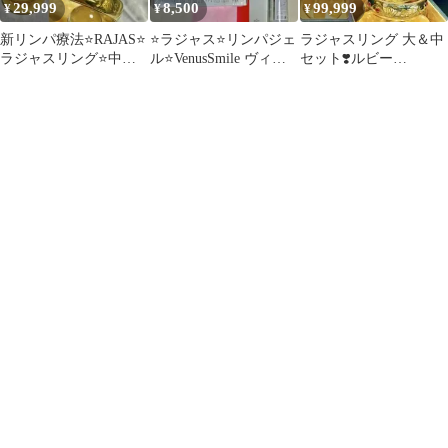
29,999
8,500
99,999
¥
¥
¥
新リンパ療法⭐️RAJAS⭐️
⭐️ラジャス⭐️リンパジェ
ラジャスリング 大＆中
ラジャスリング⭐️中リ
ル⭐️VenusSmile ヴィー
セット❣️ルビー
ング セット❣️水晶⭐️台
ナスの微笑み❣️新リン
⭐️RAJAS⭐️新リンパ療法
座⭐️六芒星⭐️
パ療法