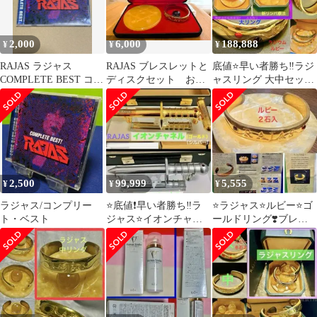
2,000
6,000
188,888
¥
¥
¥
RAJAS ラジャス
RAJAS ブレスレットと
底値⭐️早い者勝ち‼️ラジ
COMPLETE BEST コン
ディスクセット おま
ャスリング 大中セッ
プリート・ベスト CD
け ティンシャ付き
ト❣️ラジウム＆ルビー⭐️
新リンパ療法
2,500
99,999
5,555
¥
¥
¥
ラジャス/コンプリー
⭐️底値❗️早い者勝ち‼️ラ
⭐️ラジャス⭐️ルビー⭐️ゴ
ト・ベスト
ジャス⭐️イオンチャン
ールドリング❣️ブレス
ネル❣️⭐️⭐️⭐️
レット⭐️新リンパ療法
⭐️RAJASリング