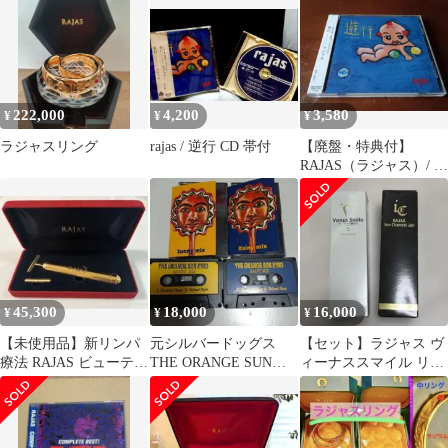
リンパ療法
222,000
4,200
3,580
¥
¥
¥
ラジャスリング
rajas / 逆行 CD 帯付
【廃盤・特典付】
RAJAS（ラジャス）/ 遊
行 〜yougyou〜 2点セッ
ト
45,300
18,000
16,000
¥
¥
¥
【未使用品】新リンパ
元シルバードッグス
【セット】ラジャス ヴ
療法 RAJAS ビューティ
THE ORANGE SUN
ィーナススマイル リン
ーバー 交換用ヘッドバ
KING/Sunny Days
パジェル & イオンチャ
ー 付き
ネルジェル