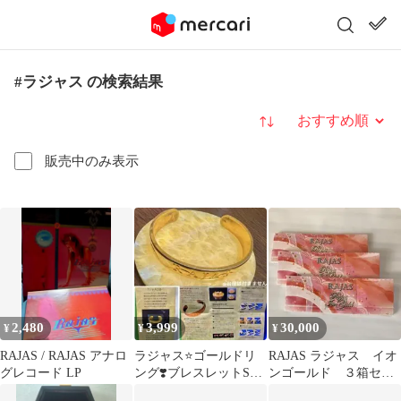
#ラジャス の検索結果
並び替え
販売中のみ表示
2,480
3,999
30,000
¥
¥
¥
RAJAS / RAJAS アナロ
ラジャス⭐️ゴールドリ
RAJAS ラジャス イオ
グレコード LP
ング❣️ブレスレットSサ
ンゴールド ３箱セッ
イズ⭐️水晶⭐️RAJAS⭐️新
ト