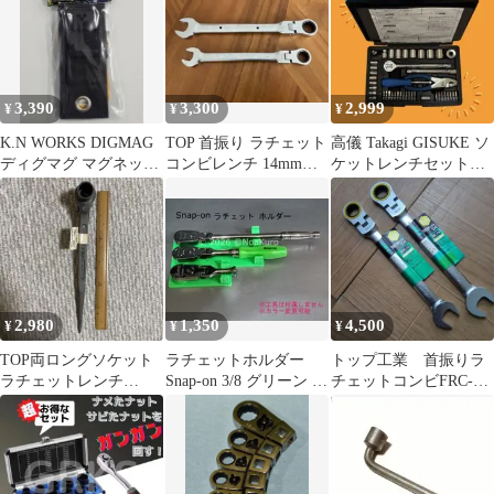
3,390
3,300
2,999
¥
¥
¥
K.N WORKS DIGMAG
TOP 首振り ラチェット
高儀 Takagi GISUKE ソ
ディグマグ マグネット
コンビレンチ 14mm
ケットレンチセット
ツールホルダー MG-0
17mm
SWS-100 多機能
2,980
1,350
4,500
¥
¥
¥
TOP両ロングソケット
ラチェットホルダー
トップ工業 首振りラ
ラチェットレンチ
Snap-on 3/8 グリーン 工
チェットコンビFRC-
19L×21L
具 収納 スナップオン
13.14セット