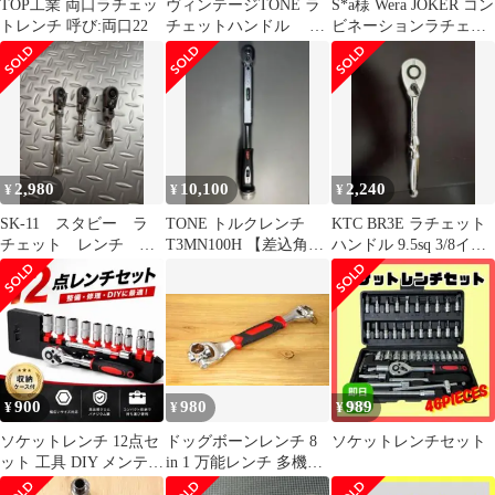
TOP工業 両口ラチェッ
ヴィンテージTONE ラ
S*a様 Wera JOKER コン
トレンチ 呼び:両口22
チェットハンドル ボ
ビネーションラチェッ
ックスセット
トレンチ 4本セット ミ
2,980
10,100
2,240
¥
¥
¥
SK-11 スタビー ラ
TONE トルクレンチ
KTC BR3E ラチェット
チェット レンチ
T3MN100H 【差込角
ハンドル 9.5sq 3/8イン
6.35 9.5 首振り
9.5mm】
チ 日本製
900
980
989
¥
¥
¥
ソケットレンチ 12点セ
ドッグボーンレンチ 8
ソケットレンチセット
ット 工具 DIY メンテナ
in 1 万能レンチ 多機能
ンス 車整備 家具組み立
８サイズ六角タイプ