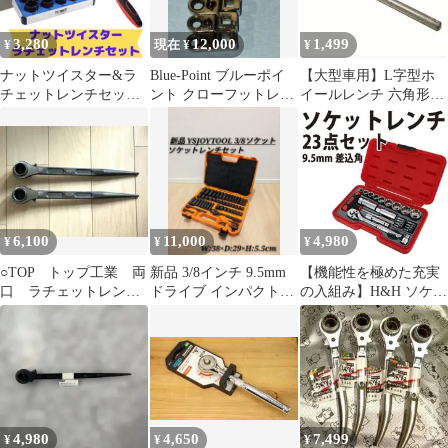
3,280
12,000
1,499
¥
現在 ¥
¥
ナットツイスター&ラ
Blue-Point ブルーポイ
【大型車用】L字型ホ
チェットレンチセッ
ント クローフットレン
イールレンチ 六角形ソ
ト 錆びたボルト外
チ7点セット
ケット 対辺2.5㎝
し ナット外し
6,100
11,000
4,980
¥
¥
¥
○TOP トップ工業 両
新品 3/8インチ 9.5mm
【機能性を極めた充実
口 ラチェットレン
ドライブ インパクトソ
の入組み】H&H ソケッ
チ 27✖️30 2本セット
ケット レンチ 工具
トレンチセット H-3023
｜ 9.5mm差込角｜23点
セット｜ラチェット・
ビット付き｜ケース入
り ｜新品未使用
4,980
4,650
7,499
¥
¥
¥