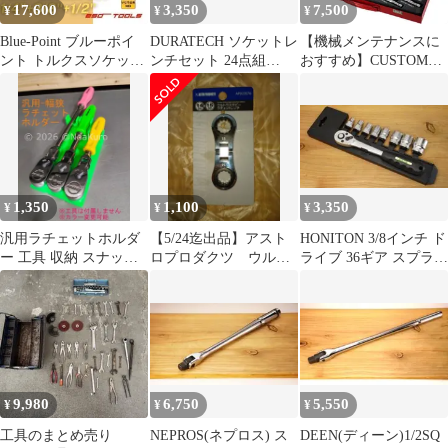
17,600
3,350
7,500
¥
¥
¥
Blue-Point ブルーポイ
DURATECH ソケットレ
【機械メンテナンスに
ント トルクスソケット
ンチセット 24点組
おすすめ】CUSTOM
いじり止め 工具セット
【3in1ラチェットヘッ
KOBO ソケットレンチ
ド】
＆ドライバービットセ
ット｜クロームバナジ
ウム鋼使用｜6.3mm・
12.7mm対応 ｜メタル
ケース付
1,350
1,100
3,350
¥
¥
¥
汎用ラチェットホルダ
【5/24迄出品】アスト
HONITON 3/8インチ ド
ー 工具 収納 スナップ
ロプロダクツ ウルト
ライブ 36ギア スプライ
オン等 キャビネット
ラスタビーラチェット
ン ソケットセット
レンチ14/15
9,980
6,750
5,550
¥
¥
¥
工具のまとめ売り
NEPROS(ネプロス) ス
DEEN(ディーン)1/2SQ