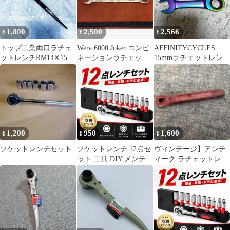
1,800
2,500
2,566
¥
¥
¥
トップ工業両口ラチェ
Wera 6000 Joker コンビ
AFFINITYCYCLES
ットレンチRM14✕15
ネーションラチェット
15mmラチェットレン
レンチ 17mm
チ ショート
1,200
950
1,600
¥
¥
¥
ソケットレンチセット
ソケットレンチ 12点セ
ヴィンテージ】アンテ
ット 工具 DIY メンテナ
ィーク ラチェットレン
ンス 車整備 家具組み立
チ レッド インダストリ
て
アル 工具