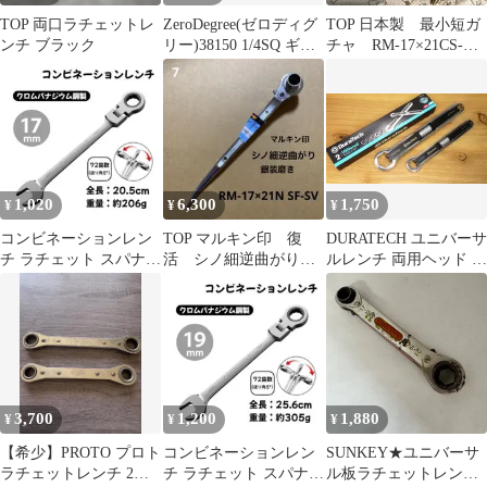
TOP 両口ラチェットレ
ZeroDegree(ゼロディグ
TOP 日本製 最小短ガ
ンチ ブラック
リー)38150 1/4SQ ギア
チャ RM-17×21CS-M
レスラチェット
×4本セット しろがね
1,020
6,300
1,750
¥
¥
¥
コンビネーションレン
TOP マルキン印 復
DURATECH ユニバーサ
チ ラチェット スパナ
活 シノ細逆曲がり
ルレンチ 両用ヘッド サ
メガネレンチ 車整備
銀磨き ラチェットレ
イズ調整可能 2本組
【17mm】
ンチ 17×21
3,700
1,200
1,880
¥
¥
¥
【希少】PROTO プロト
コンビネーションレン
SUNKEY★ユニバーサ
ラチェットレンチ 2本
チ ラチェット スパナ
ル板ラチェットレンチ