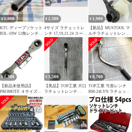
1,000
2,300
1,900
¥
¥
¥
KTC ディープソケット
4サイズ ラチェットレ
【新品】MUSTOOL マ
B3L-10W 12角レンチ
ンチ 17,19,21,24 スーパ
ルチラチェットレンチ
10mm 差込角9.5
ーツール RNF3
30×32mm QCソケット
対応
1,380
3,500
8,700
¥
¥
¥
【新品未使用品】
【美品】TOP工業 片口
TOP工業 弓形レンチ
PROMOTE ４サイズ板
ラチェットレンチ
RM-24LYN ラチェット
ラチャット6/8/10/12
41mm RM-41 シノ付 工
レンチ 24mm 【即発
mm
具
送】