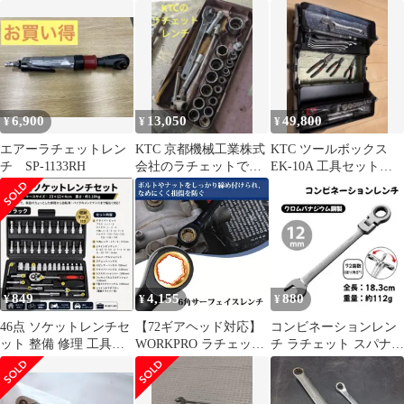
セット MADE IN USA
メガネレンチ 車整備
★TRW-3BU★4サイズ
【19mm】
★13×17★19×21★板ラ
チェ★サンキー★首振
り★多機能★配管★足
場★電設★機械整備★
自動車★バイク
★DIY★工具★ハンド
6,900
13,050
49,800
¥
¥
¥
ツール
★Ratchet★Wrench★三
エアーラチェットレン
KTC 京都機械工業株式
KTC ツールボックス
共★ペイント跡
チ SP-1133RH
会社のラチェットです
EK-10A 工具セット合
(⁠✿⁠^⁠‿⁠^⁠)
計 57点 未使用品多
数
849
4,155
880
¥
¥
¥
46点 ソケットレンチセ
【72ギアヘッド対応】
コンビネーションレン
ット 整備 修理 工具セ
WORKPRO ラチェット
チ ラチェット スパナ
ット DIY メンテナンス
レンチセット 組 (8-
メガネレンチ 車整備
便利
17mm) CR-V製 車修
【12mm】
理/DIYに最適 収納バッ