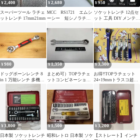
2,400
2,680
950
¥
¥
¥
スーパーツール ラチェ
MCC RS1721 エムシ
ソケットレンチ 12点セ
ットレンチ 17mm21mm
ーシー 短シノラチェ
ット 工具 DIY メンテナ
ットレンチ 17×21
ンス 車整備 家具組み立
て
980
1,350
3,300
¥
¥
¥
ドッグボーンレンチ 8
まとめ可）TOPラチェ
お得‼︎TOPラチェット
in 1 万能レンチ 多機能
ットコンビネーション
24×19mmトラスコ超硬
スプラインソケット
レンチ17mmRCW-17 72
バー木工用座掘り錐3本
歯
まとめ売り
3,800
1,500
3,200
¥
¥
¥
日本製 ソケットレンチ
昭和レトロ 日本製 ソケ
【ストレート】インチ