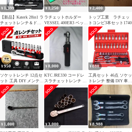
1,399
1,250
2,400
¥
¥
¥
【新品】Katerk 28in1 ラ
ラチェットホルダー
トップ工業 ラチェッ
チェットレンチ＆ドラ
VESSEL 400ER3 ベッセ
トコンビ3本セット1740
イバーセット 整備
ル 工具 収納
950
8,000
880
¥
¥
¥
ソケットレンチ 12点セ
KTC JRE330 コードレ
工具セット 46点 ソケッ
ット 工具 DIY メンテナ
スラチェットレンチ 本
トレンチ 整備 DIY 車
ンス 車整備 家具組み立
体
バイク 自転車
て
1,000
3,000
8,988
¥
¥
¥