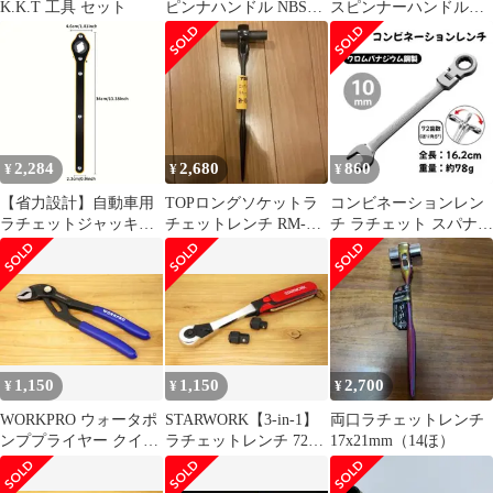
K.K.T 工具 セット
ピンナハンドル NBS3
スピンナーハンドル
3/8DR 全長300mm
380mm DNBS4-15
2,284
2,680
860
¥
¥
¥
【省力設計】自動車用
TOPロングソケットラ
コンビネーションレン
ラチェットジャッキレ
チェットレンチ RM-
チ ラチェット スパナ
ンチ 長柄シザーズジャ
10×13L
メガネレンチ 車整備
ッキ ガレージタイヤホ
【10mm】
イールレンチ オートバ
イ・SUV・その他車両
対応 360正逆切り替え
ノブ
1,150
1,150
2,700
¥
¥
¥
WORKPRO ウォータポ
STARWORK【3-in-1】
両口ラチェットレンチ
ンププライヤー クイッ
ラチェットレンチ 72T
17x21mm（14ほ）
クリリース 全長180mm
3サイズ対応