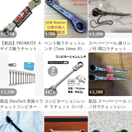
1,580
780
1,200
¥
¥
¥
【新品】PROMOTE ４
ベント板ラチェットレ
スーパーツール 曲りシ
サイズ板ラチャット
ンチ 17mm 14mm JOB
ノ付 両口ラチェットレ
10/12/13/14 mm
Master 仕事の達人‼️
ンチ ショート SRB 中
古
5,540
820
2,180
¥
¥
¥
新品 DuraTech 首振りラ
コンビネーションレン
新品 スーパーツール シ
チェットコンビネーシ
チ ラチェット スパナ
ノ付ラチェットレンチ
ョンレンチ 12本組ケー
メガネレンチ 車整備
SRB 19×21 2本セット
ス付
【7mm】