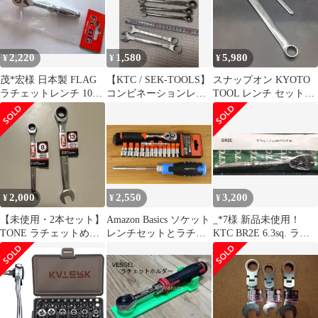
グ付き
2,220
1,580
5,980
¥
¥
¥
茂*宏様 日本製 FLAG
【KTC / SEK-TOOLS】
スナップオン KYOTO
ラチェットレンチ 108
コンビネーションレン
TOOL レンチ セット
ギアタイプ 差込角1/4"
チ ラチェットレンチ 5
14mm 17mm 10mm
本
《L》
2,000
2,550
3,200
¥
¥
¥
【未使用・2本セット】
Amazon Basics ソケット
_*7様 新品未使用！
TONE ラチェットめが
レンチセットとラチェ
KTC BR2E 6.3sq. ラチ
ねレンチ 8・13mm
ットドライバーのセッ
ェットハンドル
ト