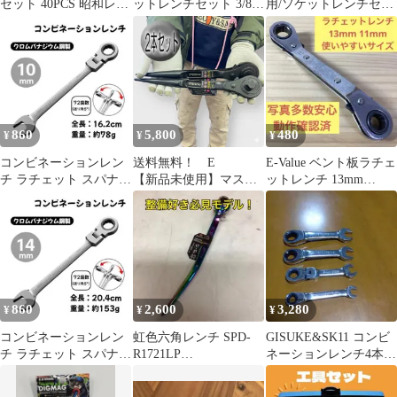
セット 40PCS 昭和レト
ットレンチセット 3/8イ
用/ソケットレンチセッ
ロ
ンチ ケース入り
ト
860
5,800
480
¥
¥
¥
コンビネーションレン
送料無料！ E
E-Value ベント板ラチェ
チ ラチェット スパナ
【新品未使用】マスト
ットレンチ 13mm
メガネレンチ 車整備
ツール 多機能シノ付ラ
11mm 藤原産業 動作確
【10mm】
チェットレンチ 19mm
認
角 30/32mm 2本セッ
ト FG1968
860
2,600
3,280
¥
¥
¥
コンビネーションレン
虹色六角レンチ SPD-
GISUKE&SK11 コンビ
チ ラチェット スパナ
R1721LP
ネーションレンチ4本セ
メガネレンチ 車整備
17×21mm（ア-97）
ット 8/10/12/14㍉
【14mm】