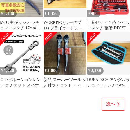
1,480
1,450
980
¥
¥
¥
MCC 曲がりシノ ラチ
WORKPRO(ワークプ
工具セット 46点 ソケッ
ェットレンチ 17mm
ロ) プライヤーレンチ
トレンチ 整備 DIY 車
21mm 動作確認済 約
全長約180mm CR-V
バイク 自転車
25cm
1,020
2,000
2,250
¥
¥
¥
コンビネーションレン
新品 スーパーツール シ
DURATECH アングルラ
チ ラチェット スパナ
ノ付ラチェットレンチ
チェットレンチ 4-in-1
メガネレンチ 車整備
SRB 19×21 2本セット
ストレート型 2本組
【17mm】
次へ