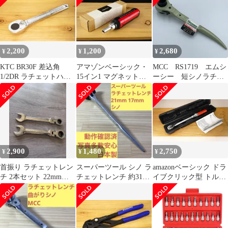
2,200
1,200
2,680
¥
¥
¥
KTC BR30F 差込角
アマゾンベーシック・
MCC RS1719 エムシ
1/2DR ラチェットハン
15イン1 マグネットラ
ーシー 短シノラチェ
ドル(未使用品)
チェットレンチ&ドラ
ットレンチ 17×19
イバー
2,900
1,480
2,750
¥
¥
¥
首振り ラチェットレン
スーパーツール シノ ラ
amazonベーシック ドラ
チ 2本セット 22mm
チェットレンチ 約31cm
イブクリック型 トルク
24mm コンビネーショ
日本製 21mm 17mm‼️
レンチ 2.5～15 Nm
ンレンチ