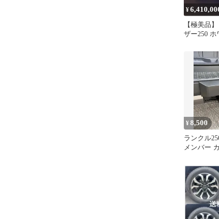
6,410,00
¥
【極美品】
ザー250 
ル 2100k
8,500
¥
ランクル25
メンバー 
フ US ト