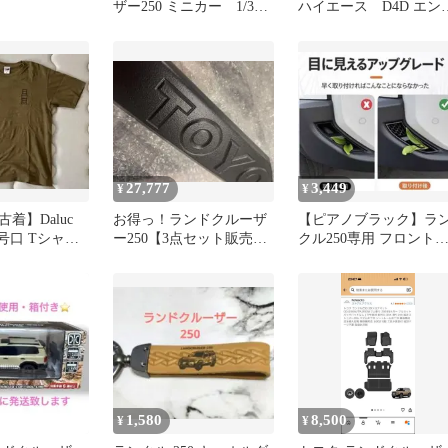
ザー250 ミニカー 1/30
ハイエース D4D エン
スケール ダイキャスト
レム 輸出仕様 ディ
製
ゼル
27,777
3,449
¥
¥
着】Daluc
お得っ！ランドクルーザ
【ピアノブラック】ラ
 非号口 Tシャツ
ー250【3点セット販売】
クル250専用 フロント
ブラックピッチング塗装
ンパー インテーク ガー
ド
1,580
8,500
¥
¥