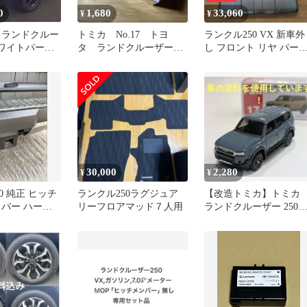
0
1,680
33,060
¥
¥
 ランドクルー
トミカ No.17 トヨ
ランクル250 VX 新車外
ホワイトパー
タ ランドクルーザー
し フロント リヤ パー
m
250（初回特別仕様）
純正部品 5点セット
30,000
2,280
¥
¥
0 純正 ヒッチ
ランクル250ラグジュア
【改造トミカ】トミ
カバー ハー
リーフロアマッド７人用
ランドクルーザー 250
ヨタ
TOYOTA純正カラー
(8X0)