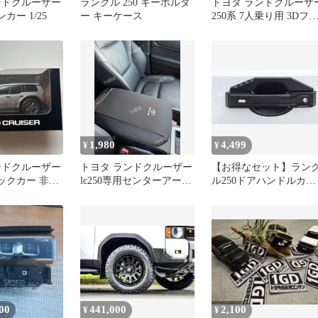
ンドクルーザー
ランクル 250 キーホルダ
トヨタ ランドクルーザ
ンカー 1/25
ー キーケース
250系 7人乗り用 3Dフ
アマット
1,980
4,499
¥
¥
ンドクルーザー
トヨタ ランドクルーザー
【お得なセット】ラン
バックカー 非売
lc250専用センターアーム
ル250ドアハンドルカバ
ニカー ラン
レスト保護マット ブラッ
ーANDプロテクターセ
ク
ト。
00
441,000
2,100
¥
¥