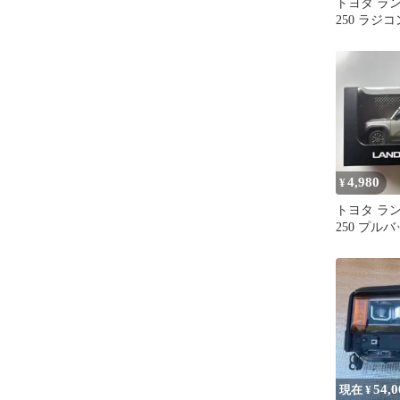
トヨタ ラ
250 ラジコ
4,980
¥
トヨタ ラ
250 プル
品 車 ミ
クル
54,0
現在 ¥