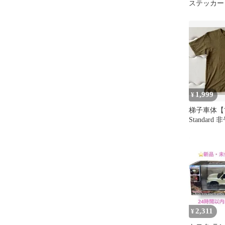
ステッカー
1,999
¥
梯子車体【古
Standard
カーキ XL
2,311
¥