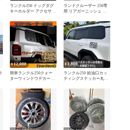
ランクル250 ドッグダグ
ランドクルーザー 250専
キーホルダー アクセサリ
用 リアガーニッシュ ブ
ー
ラック
12,000
1,800
¥
¥
ラ
簡単ランクル250クォー
ランクル250 給油口カッ
ターウィンドウデカール
ティングステッカー丸目
左右セット 3Mダイノッ
LAND CRUISER 250
クシート