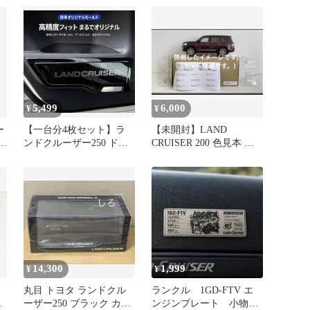
ラック
5,499
6,000
¥
¥
ー
【一台分4枚セット】ラ
【未開封】LAND
レ
ンドクルーザー250 ドア
CRUISER 200 色見本 カ
キックプロテクター
ッパーブラウン 1/30
14,300
1,999
¥
¥
丸目 トヨタ ランドクル
ランクル 1GD-FTV エ
リ
ーザー250 ブラック カラ
ンジンプレート 小物ロ