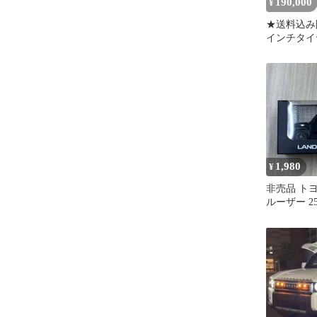
190,000
¥
★送料込み
インチタイ
ット ラン
250
1,980
¥
非売品 ト
ルーザー 2
ルバック 