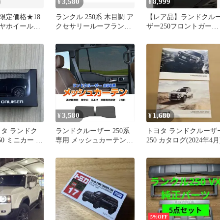
3,580
8,999
¥
¥
限定価格★18
ランクル 250系 木目調 ア
【レア品】ランドクル
ヤホイールセ
クセサリールーフランプ
ザー250フロントガーニ
ドクルーザー
パネルカバー 3点セット
ッシュ【左右セット】
3,580
1,680
¥
¥
ヨタ ランドク
ランドクルーザー 250系
トヨタ ランドクルーザ
50 ミニカー プ
専用 メッシュカーテン
250 カタログ(2024年4月
ブラック
2P 2列目 後部座席 マグネ
ット＆フック固定 サンシ
ェード 網戸 遮光 断熱
Y1334
5%OFF