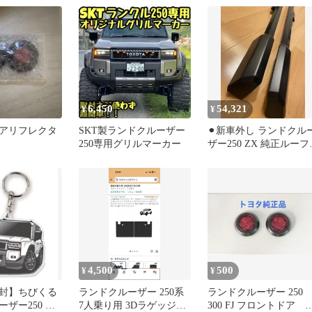
6,450
54,321
¥
¥
アリフレクタ
SKT製ランドクルーザー
⚫︎新車外し ランドクル
250専用グリルマーカー
ザー250 ZX 純正ルーフ
ール 美品 ランクル
4,500
500
¥
¥
封】ちびくる
ランドクルーザー 250系
ランドクルーザー 250
ザー250 白
7人乗り用 3Dラゲッジマ
300 FJ フロントドア 