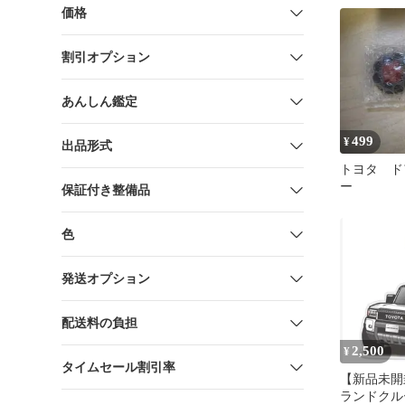
価格
割引オプション
あんしん鑑定
499
¥
出品形式
トヨタ ド
ー
保証付き整備品
色
発送オプション
配送料の負担
2,500
¥
タイムセール割引率
【新品未開
ランドクルー