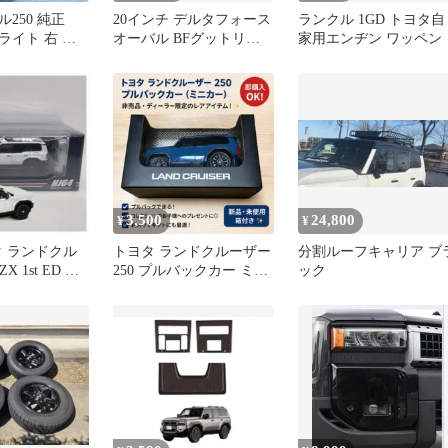
250 純正
20インチ デルタフォース
ランクル 1GD トヨタ自
ライト 右 角
オーバル BFグットリッ
家用エンヂン ワッペン
チオールテレーンKO2
3,500
24,800
¥
¥
ヨタ ランドクル
トヨタ ランドクルーザー
分割ルーフキャリア ブ
X 1st ED 白
250 プルバックカー ミニ
ック
カー 非売品 新品 箱付き