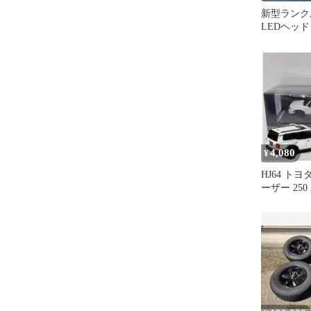
新型ランクル
LEDヘッド
型3眼
4,080
¥
HJ64 ト
ーザー 250 Z
P【新品】