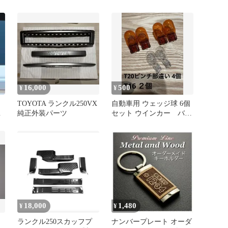
ーサンプルミニカー 1st
マン メタルステッカ
ー プラド
16,000
500
¥
¥
TOYOTA ランクル250VX
自動車用 ウェッジ球 6個
ペ
純正外装パーツ
セット ウインカー バッ
クランププラド150系後
期
18,000
1,480
¥
¥
ス
ランクル250スカッフプ
ナンバープレート オーダ