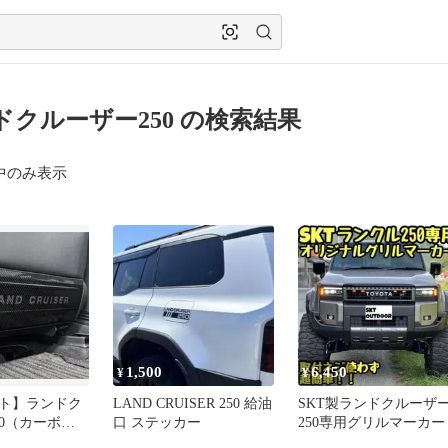
ドクルーザー250 の検索結果
中のみ表示
1,500
6,450
¥
¥
ト】ランドク
LAND CRUISER 250 給油
SKT製ランドクルーザ
50（カーボン
口 ステッカー
250専用グリルマーカー
ックガード。