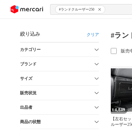
ンツにスキップ
#ランドクルーザー250
絞り込み
#ラン
クリア
カテゴリー
販売
ブランド
サイズ
販売状況
出品者
4,849
¥
【左右セッ
商品の状態
ルーザー2
調）後席キ