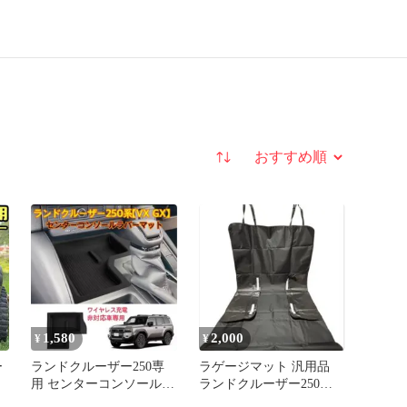
並び替え
1,580
2,000
¥
¥
ー
ランドクルーザー250専
ラゲージマット 汎用品
用 センターコンソールト
ランドクルーザー250系
レイマット ラバーマット
想定 トランクシート ブ