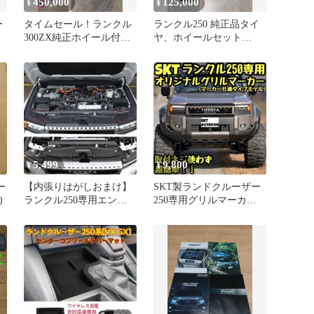
450,000
125,000
¥
¥
ー
タイムセール！ランクル
ランクル250 純正品タイ
300ZX純正ホイール付き
ヤ、ホイールセット
スタッドレス 20インチ
265/65R18
5,499
9,800
¥
¥
ー
【内張りはがしおまけ】
SKT製ランドクルーザー
)
ランクル250専用エンジ
250専用グリルマーカー
ンルーム隙間埋め異物混
(マーカー6連タイプモデ
入防止パーツ
ル)