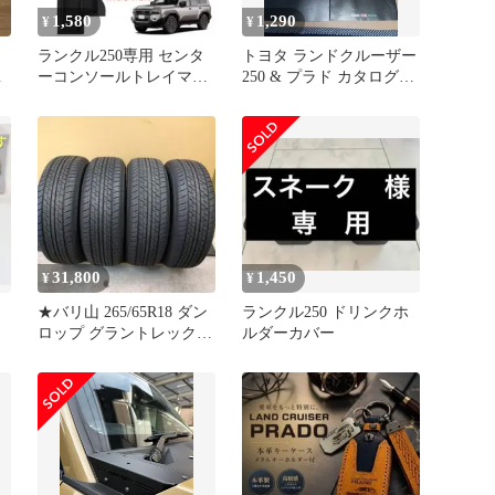
1,580
1,290
¥
¥
ランクル250専用 センタ
トヨタ ランドクルーザー
ツ
ーコンソールトレイマッ
250 & プラド カタログ一
ト ラバーマット
式セット 非売品
31,800
1,450
¥
¥
カ
★バリ山 265/65R18 ダン
ランクル250 ドリンクホ
ロップ グラントレック
ルダーカバー
AT23 23年製4本