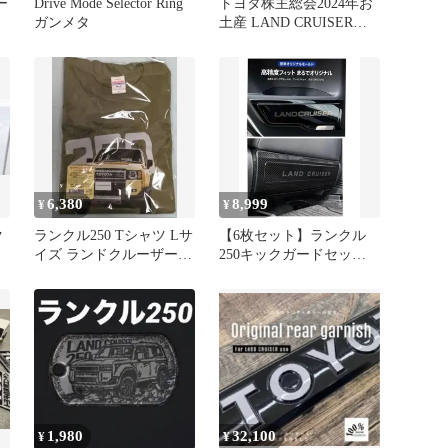
ー
Drive Mode Selector Ring
トヨタ株主総会2024年お
ロ
ガンメタ
土産 LAND CRUISERミ
ニカー 非売品
6,380
8,999
¥
¥
ク
ランクル250 Tシャツ Lサ
【6枚セット】ランクル
イズ ランドクルーザー
250キックガードセッ
ッ
250 ランクルグッズレア
ト。
物
1,980
32,100
¥
¥