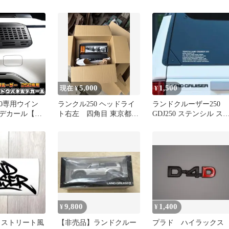
キーホルダー
ット
フレクター 2個セット
5,000
1,500
現在 ¥
¥
50専用ウイン
ランクル250 ヘッドライ
ランドクルーザー250
デカール【左
ト右左 四角目 東京都
GDJ250 ステンシル ス
LAND
内、神奈川県内無料配送
ック ステッカー シール
 250 ランドク
可能！
0
9,800
1,400
¥
¥
 ストリート風
【非売品】ランドクルー
プラド ハイラック