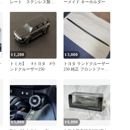
ブ
レート ステンレス製
ーメイド キーホルダー
ー
シルバー
1,200
3,000
¥
¥
ン
トミカ】 #トヨタ #ラ
トヨタ ランドクルーザー
バ
ンドクルーザー250
250 純正 フロントフード
モールディング
5,000
6,800
¥
¥