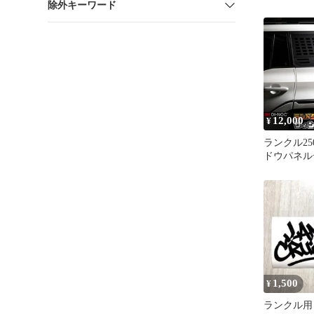
除外キーワード
角目3灯 
12,000
¥
ランクル2
ドウパネル
右セット】
CRUISER
ルーザー25
1,500
¥
ランクル用