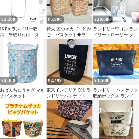
2,200
5,900
20,680
¥
¥
¥
IKEA ランドリー収
特大 蓋つきカゴ 竹か
ランドリーワゴン ラン
納 壁取り付け ステ
ご バスケット◆ラン
ドリートローリー ダル
ンレス製
ドリー ボックス ラ
トン DULTON ランド
ック ナチュラル
リーバスケット 洗濯 ワ
ゴン キャスター 脱衣か
ご 洗濯物入れ ワイヤー
洗濯カゴ ワイヤーバス
ケット 2段 四角 深型
浅型 カート式 おしゃれ
2,380
2,499
1,500
¥
¥
¥
おぱんちゅうさぎ マル
東京インテリア 50L ラ
ランドリー バスケット
チバスケット
ンドリーバスケット ブ
収納ボックス ランドリ
ラック 廃盤 レア
ーボックス 収納カゴ