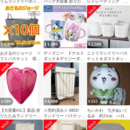
リムランドリーボック
バッグ大容量 折りたた
レトレーディング ラ
ス ランドリーバスケッ
みボックス洗濯かご北
ンドリーバック（洗濯
ト 隙間収納
欧風
ネット付）
9,990
1,480
2,500
¥
¥
¥
おさるのジョージ ソ
ディズニー ドナルド
ニトリランドリーバス
フトバスケット 収納
ダック＆デイジーダッ
ケット＆ダストボック
ボックス 収納バスケ
ク ペアマグカップ
スDAISOスクエア収納
ット 10個
マグカップ 推し活
ＢＯＸホワイト白
599
4,000
555
¥
¥
¥
【大容量65L】新品 折
☆売約済み☆ BRID
ちいかわ 七夕ぬいぐ
りたたみランドリーバ
ランドリー バスケット
るみ 約15cm ハロウ
スケット メッシュ コン
40L キャスター付き
ィン コスプレ 七夕
パクト
洗える
コスチューム 推