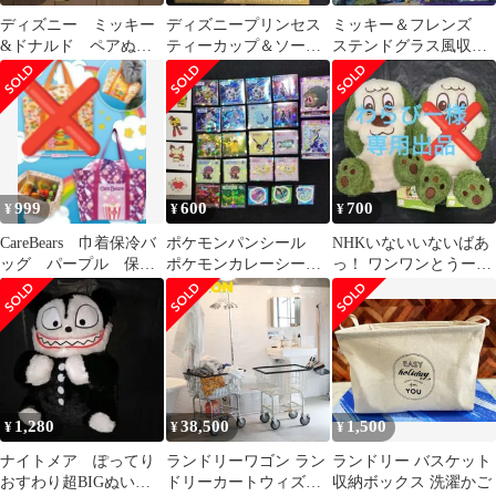
ディズニー ミッキー
ディズニープリンセス
ミッキー＆フレンズ
&ドナルド ペアぬい
ティーカップ＆ソーサ
ステンドグラス風収納
ぐるみ ハロウィン
ー ラプンツェル アリ
ケース 収納 MY推し
推し活 仲良し
エル ２種
DAYSバスケット
999
600
700
¥
¥
¥
CareBears 巾着保冷バ
ポケモンパンシール
NHKいないいないばあ
ッグ パープル 保冷
ポケモンカレーシー
っ！ ワンワンとうーた
バッグ エコバッグ
ル ポケモンシール
ん ワンワンのMぬいぐ
推し活
いろいろセット 推し
るみ 推し活
活
1,280
38,500
1,500
¥
¥
¥
ナイトメア ぽってり
ランドリーワゴン ラン
ランドリー バスケット
おすわり超BIGぬいぐ
ドリーカートウィズポ
収納ボックス 洗濯かご