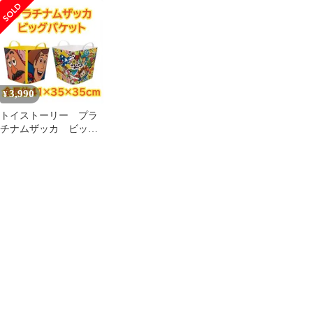
るみ バンパイアテデ
ールラック クロム ダル
ィ インテリア
トン DULTON ランド
リーバスケット 洗濯 ワ
ゴン 脱衣かご 洗濯物入
れ ワイヤー 物干し 室
内 洗濯カゴ ワイヤーバ
スケット 1段 四角 おし
3,990
¥
ゃれ キャスター
トイストーリー プラ
チナムザッカ ビッグ
バケット 収納ボック
ス ウッディ