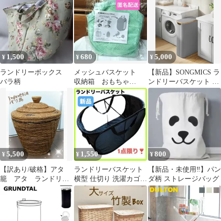
容量 完成品
2種セット
1,500
680
5,000
¥
¥
¥
ランドリーボックス
メッシュバスケット
【新品】SONGMICS ラ
バラ柄
収納箱 おもちゃ
ンドリーバスケット ス
箱 洗濯バスケッ
リム フタ付き 洗濯かご
ト お片付け ランド
ランドリーボックス 大
リー
容量 脱衣所 隙間収納
竹製 グレー
5,500
1,550
800
¥
¥
¥
【訳あり/破格】アタ
ランドリーバスケット
【新品・未使用‼️】パン
籠 アタ ランドリー
横型 仕切り 洗濯カゴ
ダ柄 ストレージバッグ
ボックス(大) 小物入
折りたたみ 大容量 洗濯
れ カゴ バリ島
籠