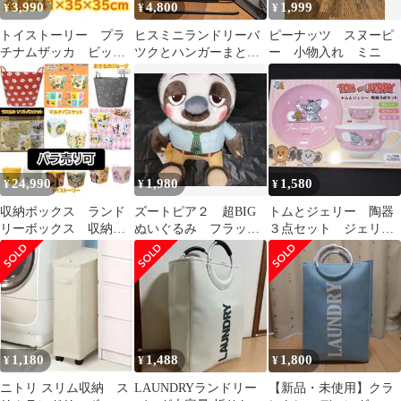
3,990
4,800
1,999
¥
¥
¥
トイストーリー プラ
ヒスミニランドリーバ
ピーナッツ スヌーピ
チナムザッカ ビッグ
ツクとハンガーまとめ
ー 小物入れ ミニ
バケット 収納ボック
売り
ス ウッディ
24,990
1,980
1,580
¥
¥
¥
収納ボックス ランド
ズートピア２ 超BIG
トムとジェリー 陶器
リーボックス 収納バ
ぬいぐるみ フラッシ
３点セット ジェリー
ケット バケット ビ
ュ ZOOTOPIA２ マス
とタフィー トム＆ジ
ッグバケット
コット 推
ェリー カップ 推活
1,180
1,488
1,800
¥
¥
¥
ニトリ スリム収納 ス
LAUNDRYランドリー
【新品・未使用】クラ