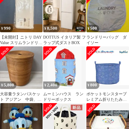
990
8,500
500
¥
¥
¥
【未開封】ニトリ DAY
DOTTUS イタリア製 フ
ランドリーバッグ ダ
Value スリムランドリー
ラップ式ダストBOX
イソー
ボックス
5,800
2,400
800
¥
¥
¥
大容量ラタンバスケッ
ムーミンハウス ラン
ポケットモンスタープ
ト アジアン 中袋、フ
ドリーボックス
レミアム折りたたみ収
タ付き【6/16までの価
納バケット
格】