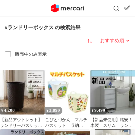
#ランドリーボックス の検索結果
並び替え
販売中のみ表示
4,200
3,890
9,499
¥
¥
¥
【新品アウトレット】
こびとづかん マルチ
【新品未使用】格安！
ランドリーバスケット
バスケット 収納
木製 スリム ランド
キャスター付き 籐風 大
BOX 収納バケット
リーチェスト