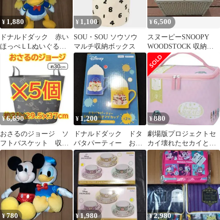
1,880
1,100
6,500
¥
¥
¥
ドナルドダック 赤い
SOU・SOU ソウソウ
スヌーピーSNOOPY
ほっぺＬLぬいぐる
マルチ収納ボックス
WOODSTOCK 収納バ
み FukuFuku超BIGぬ
スケット 蓋付き収納ボ
いぐるみ 推
ックス
6,690
1,200
880
¥
¥
¥
おさるのジョージ ソ
ドナルドダック ドタ
劇場版プロジェクトセ
フトバスケット 収納
バタパーティー おし
カイ壊れたセカイと歌
ボックス 収納バスケ
りふた付きマグカッ
えないミク プラチナム
ット 5個
プ ブルー 推し活
バニティーポーチ
780
1,980
2,980
¥
¥
¥