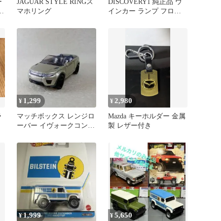
ー
JAGUAR STYLE RINGス
DISCOVERY1 純正品 ウ
旅
マホリング
インカー ランプ フロン
トSET
1,299
2,980
¥
¥
ラ
マッチボックス レンジロ
Mazda キーホルダー 金属
ーバー イヴォークコンバ
製 レザー付き
ーチブル 金色 オープン
カー
1,999
5,650
¥
¥