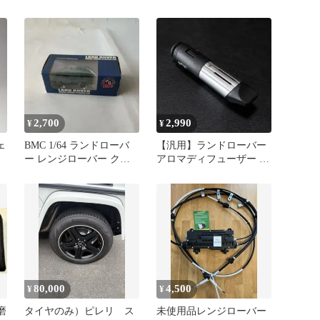
ー ランドローバー
2,700
2,990
¥
¥
ェ
BMC 1/64 ランドローバ
【汎用】ランドローバー
ー レンジローバー クラ
アロマディフューザー シ
シック LSE グリーン
ガーソケット 芳香剤
80,000
4,500
¥
¥
磨
タイヤのみ）ピレリ ス
未使用品レンジローバー