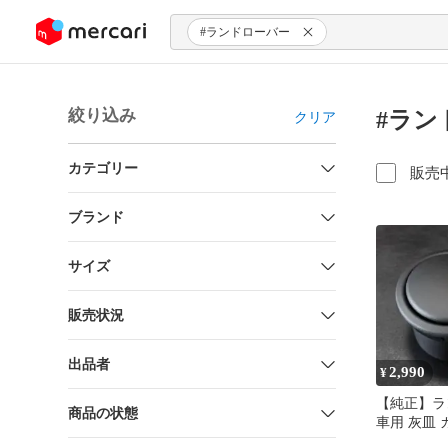
ンツにスキップ
#ランドローバー
絞り込み
#ラン
クリア
カテゴリー
販売
ブランド
サイズ
販売状況
出品者
2,990
¥
【純正】ラ
商品の状態
車用 灰皿
ー型 ブラ