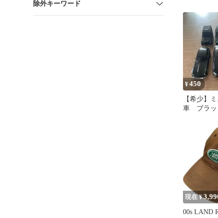
除外キーワード
450
¥
【希少】ミ
車 ブラッ
3,99
現在 ¥
00s LAND