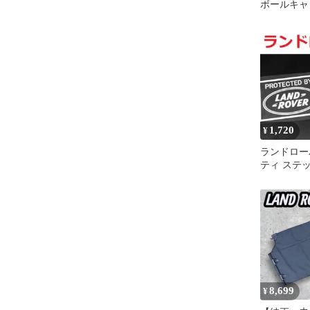
ボールキャ
ダック地 
1,720
¥
ランドロー
ティ ステッ
USDM イ
8,699
¥