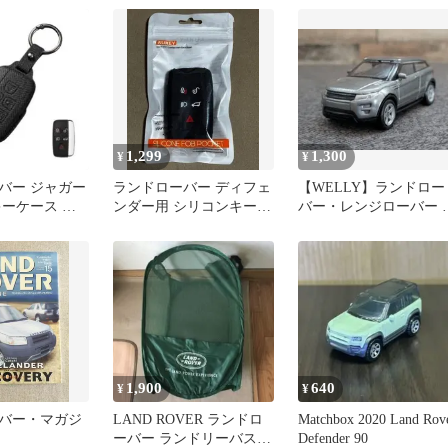
ース取付簡単
1,299
1,300
¥
¥
バー ジャガー
ランドローバー ディフェ
【WELLY】ランドロー
キーケース 革
ンダー用 シリコンキーカ
バー・レンジローバー 
バー 黒色 新品 本物
ヴォーク
1,900
640
¥
¥
バー・マガジ
LAND ROVER ランドロ
Matchbox 2020 Land Rov
ーバー ランドリーバスケ
Defender 90