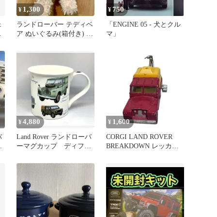
1,300
750
¥
¥
ェ
ランドローバー テディベ
「ENGINE 05 - 犬とクル
ア
ア ぬいぐるみ(箱付き) 非
マ」
売品
4,880
1,600
¥
¥
バ
Land Rover ランドローバ
CORGI LAND ROVER
フ
ーマグカップ ディフェ
BREAKDOWN レッカー
）
ンダDUNOONダヌーン
車 ミニカー 英国