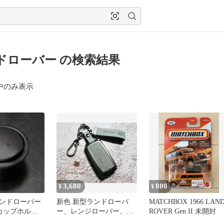
ドローバー の検索結果
中のみ表示
3,680
800
¥
¥
ンドローバー
新色 新型ランドローバ
MATCHBOX 1966 LAN
 カップホルダ
ー、レンジローバー、デ
ROVER Gen II 未開封
ック
ィフェンダー、革キーケ