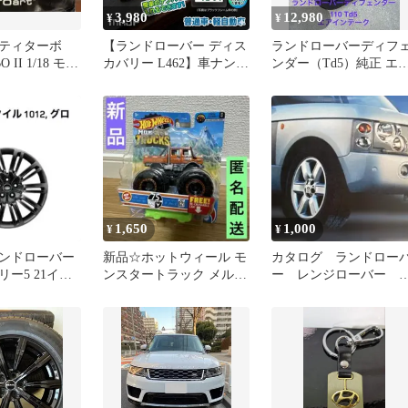
3,980
12,980
¥
¥
ティターボ
【ランドローバー ディス
ランドローバーディフ
O II 1/18 モト
カバリー L462】車ナンバ
ンダー（Td5）純正 エ
 美品
ープレート付きキーホル
インテークグリル ＆ 吸
ダー【メッセージも可】
気ダクト
【送料無料】
1,650
1,000
¥
¥
ンドローバー
新品☆ホットウィール モ
カタログ ランドロー
ー5 21イン
ンスタートラック メルセ
ー レンジローバー 
 1本
デスベンツ ウニモグ
ルラインナップ（04年
他冊子2種類