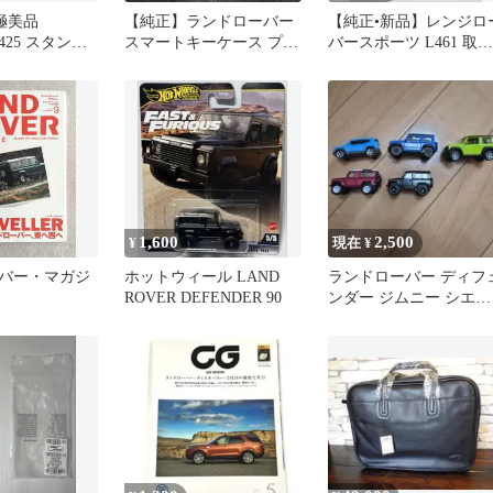
極美品
【純正】ランドローバー
【純正•新品】レンジロ
 4425 スタンダ
スマートキーケース プレ
バースポーツ L461 取扱
 動作確認済
ミアムレザー
説明書
1,600
2,500
¥
現在 ¥
バー・マガジ
ホットウィール LAND
ランドローバー ディフ
ROVER DEFENDER 90
ンダー ジムニー シエラ
レネゲード ミニカー