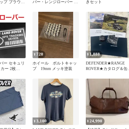
ップ ブラウン
バー・レンジローバー イ
きセット
帽子
ヴォーク
720
1,888
¥
¥
バー セキュリ
ホイール ボルトキャッ
DEFENDER★RANGE
カー 2枚
プ 19mm メッキ塗装
ROVER★カタログ＆缶
ヴォーク
ッジ＆キーホルダー
3,100
24,990
¥
¥