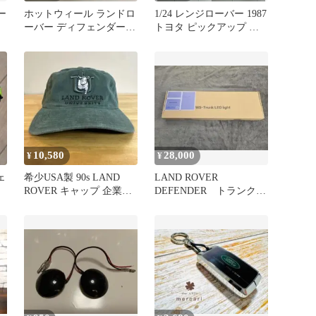
ー
ホットウィール ランドロ
1/24 レンジローバー 1987
ーバー ディフェンダー
トヨタ ピックアップ ラ
110 ハードトップ
ンドローバー
10,580
28,000
¥
¥
ェ
希少USA製 90s LAND
LAND ROVER
ROVER キャップ 企業ロ
DEFENDER トランクル
ゴ vintage
ームライト(ラゲッジライ
ト)