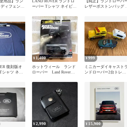
使用品】ラン
LAND ROVER ランドロ
【純正】ランドローバ
 ディフェンダ
ーバー Tシャツ ネイビー
レザーボストンバッグ 
ランク トノカバ
S
行用バッグ ブラウン
1,400
999
¥
¥
VER 復刻版オ
ホットウィール ランド
ミニカーダイキャスト
Tシャツ ネイ
ローバー Land Rover
ンドローバー2台トレー
Defender 110
ラー付きセット
2,990
15,900
¥
¥