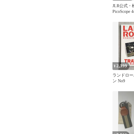
JLR公式・
PicoScope
ードキット
2,399
¥
ランドロー
ン No9