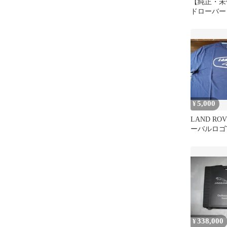
【純正・未
ドローバー
ー110 ト
ー
5,000
¥
LAND RO
ーバルロゴ
ビー L
338,000
¥