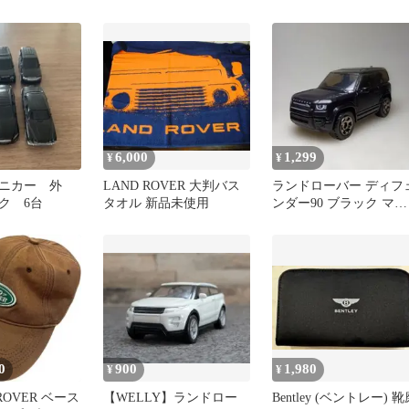
ット 折りたたみ式
6,000
1,299
¥
¥
ニカー 外
LAND ROVER 大判バス
ランドローバー ディフ
ク 6台
タオル 新品未使用
ンダー90 ブラック マッ
チボックス ミニカー
0
900
1,980
¥
¥
 ROVER ベース
【WELLY】ランドロー
Bentley (ベントレー) 靴