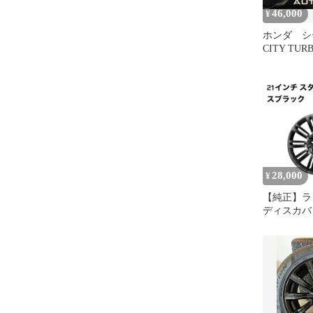
46,000
¥
ホンダ シ
CITY TURB
コンポ付き
28,000
¥
【純正】ラ
ディスカバリ
チ ホイール