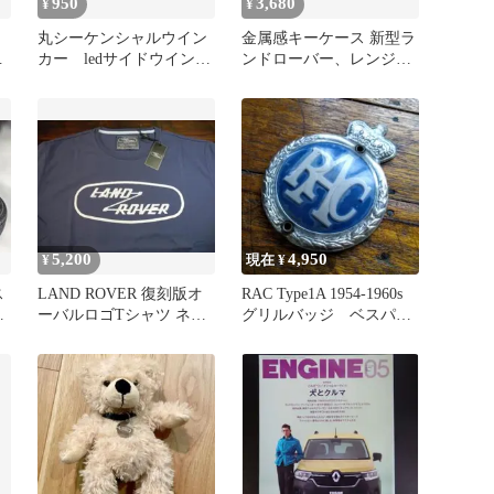
950
3,680
¥
¥
丸シーケンシャルウイン
金属感キーケース 新型ラ
バ
カー ledサイドウインカ
ンドローバー、レンジロ
付
ー ターンシグナルサイド
ーバー 取付簡単 高級感
マーカー
UP
5,200
4,950
¥
現在 ¥
ス
LAND ROVER 復刻版オ
RAC Type1A 1954-1960s
ク
ーバルロゴTシャツ ネイ
グリルバッジ ベスパ
本
ビー XL
ローバーミニ