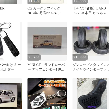
1,200
49,000
¥
¥
ER
CG カーグラフィック
【今だけ価格】LAND
2017年5月号No.674 ディ
ROVER 本革 ビジネス
ION キーホル
スカバリー SUV特集
ッグ／パソコンケース
き
8,200
18,000
¥
¥
バー向け キー
MINI GT ランドローバ
ダンロップスタッドレ
ーホルダー
ー ディフェンダー110
タイヤウインターマッ
キャメルトロフィー
スSJ8+235/65R17中古4
108