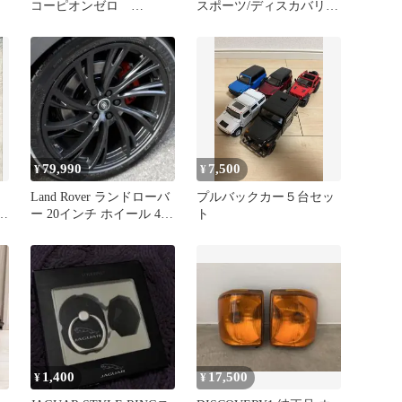
コーピオンゼロ
スポーツ/ディスカバリー
275/50r20 4本セットバリ
４パーキングブレーキア
溝
クチュエータ
79,990
7,500
¥
¥
Land Rover ランドローバ
プルバックカー５台セッ
バ
ー 20インチ ホイール 4本
ト
送料込み
1,400
17,500
¥
¥