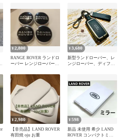
L
2,800
3,680
¥
¥
RANGE ROVER ランドロ
新型ランドローバー、レ
イ
ーバー レンジローバー
ンジローバー、ディフェ
ブラック
ンダー、革キーケース取
付簡単 高級感
2,980
598
¥
¥
er
【非売品】LAND ROVER
新品 未使用 希少 LAND
有田焼 oju お重
ROVER コンパクトミラ