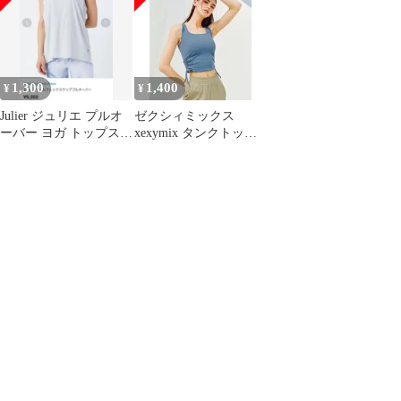
1,300
1,400
¥
¥
Julier ジュリエ プルオ
ゼクシィミックス
ーバー ヨガ トップス
xexymix タンクトップ
ピラティス 吸汗速乾
ヨガ ウェア ジム トレ
ーニング