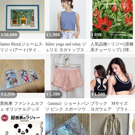
ム
50,000
2,900
899
¥
¥
¥
James Rizzi(ジェームス
Julier yoga and relax ジ
人気品種✨リジー(原種
リジィ)アート(サイン
ュリエ ヨガトップス ヨ
系チューリップ) 2球根
入り)
ガ ウェア
✨コンパクトな可愛い
チューリップ
2,350
1,500
1,500
¥
¥
¥
黒執事 ファントムカフ
《anima》ショートパン
ブラック Mサイズ
ェ オリジナルグッズ
ツ ピンク スポーツウェ
ヨガウェア ブラトッ
ア ヨガ ランニング
プ タンクトップ ス
ポーツ ピラティス