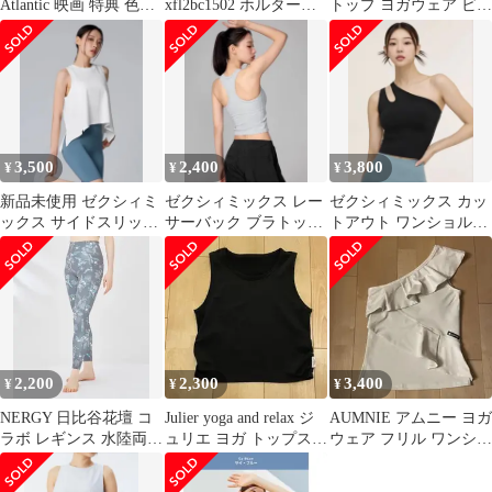
Atlantic 映画 特典 色
xfl2bc1502 ホルターネ
トップ ヨガウェア ビー
紙 エリザベス
ック ブラトップ タンク
ムス モックネック
トップ
3,500
2,400
3,800
¥
¥
¥
新品未使用 ゼクシィミ
ゼクシィミックス レー
ゼクシィミックス カッ
ックス サイドスリット
サーバック ブラトップ
トアウト ワンショルダ
入り ノースリーブ ヨガ
タンクトップ
ー ブラトップ ヨガ ピ
スポーツ
ラティス
2,200
2,300
3,400
¥
¥
¥
NERGY 日比谷花壇 コ
Julier yoga and relax ジ
AUMNIE アムニー ヨガ
ラボ レギンス 水陸両用
ュリエ ヨガ トップス
ウェア フリル ワンショ
ヨガ ナージー ホットヨ
黒
ルダー トップス XS
ガ