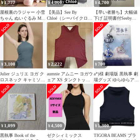
1,777
4,000
4,700
¥
¥
¥
屋根裏のラジャー 小雪
【美品】See By
【早い者勝ち】大幅値
ちゃん ぬいぐるみ M
Chloé（シーバイクロ
下げ 証明書付Seeby
ジブリ スタジオポノッ
エ）LIZZIE 三つ折り財
Chloéピンク三つ折り財
ク 映画
布
布クロエ
3,100
2,222
700
¥
¥
¥
Julier ジュリエ ヨガ ク
aumnie アムニー ヨガウ
a*)様 劇場版 黒執事 劇
ロスネック キャミソー
ェア XS タンクトップ
場グッズ ゆらゆらアク
ル ホルターネック
ピラティス トレーニン
リルチャームセット A
グ
1,099
4,500
1,300
¥
¥
¥
黒執事 Book of the
ゼクシィミックス
TIGORA BEAMS ブラ