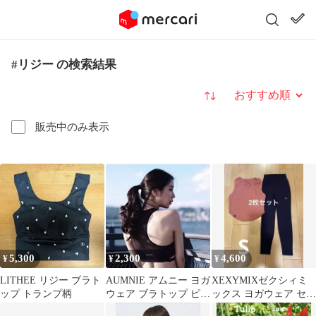
#リジー の検索結果
並び替え
販売中のみ表示
5,300
2,300
4,600
¥
¥
¥
LITHEE リジー ブラト
AUMNIE アムニー ヨガ
XEXYMIXゼクシィミ
ップ トランプ柄
ウェア ブラトップ ピラ
ックス ヨガウェア セッ
ティス トレーニング ジ
ト ピラティス レギンス