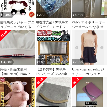
1,080
2,500
8,800
¥
¥
¥
屋根裏のラジャー プニ
現在非売品⭐️黒執事エ
VANS アイボリー オー
ョプーニョ ぬいぐるみ
ドワード・ミッドフォ
バーオール つなぎ オー
ジブリ スタジオポノッ
ード ラバーストラッ
ルインワン リジー アル
ク 映画
プ映画の頃の一番くじ
マント
3,700
18,500
2,999
¥
¥
¥
完売・新品未使用
【送料無料】黒執事
Julier yoga and relax ジ
【lululemon】Flow Y ミ
TVシリーズ OVA&劇場
ュリエ ヨガ ウェア ピ
ッドサポートブラ ロゴ
版 DVD 全26巻セット
ンク