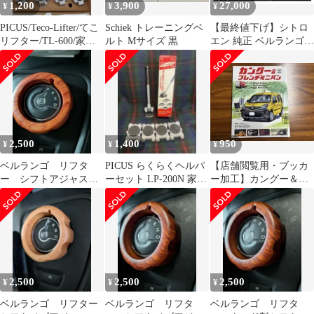
1,200
3,900
27,000
¥
¥
¥
PICUS/Teco-Lifter/てこ
Schiek トレーニングベ
【最終値下げ】シトロ
リフター/TL-600/家具
ルト Mサイズ 黒
エン 純正 ベルランゴ
移動用台車
セパレーションネット
リフター
2,500
1,400
950
¥
¥
¥
ベルランゴ リフタ
PICUS らくらくヘルパ
【店舗閲覧用・ブッカ
ー シフトアジャスタ
ーセット LP-200N 家具
ー加工】カングー＆フ
ー
移動 台車4個付
レンチミニバン ネコ・
パブリッシング
2,500
2,500
2,500
¥
¥
¥
ベルランゴ リフター
ベルランゴ リフタ
ベルランゴ リフタ