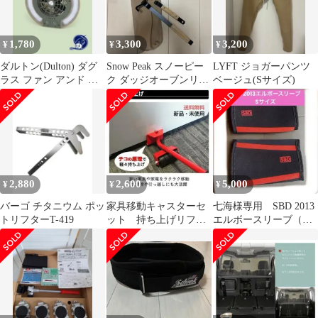
1,780
3,300
3,200
¥
¥
¥
ダルトン(Dulton) ダグ
Snow Peak スノーピー
LYFT ジョガーパンツ
ラス ファン アンド ラ
ク ダッジオーブンリフ
ベージュ(Sサイズ)
イト★車中泊★キャン
ター
プ
2,880
2,600
5,000
¥
¥
¥
バーゴ チタニウム ポッ
家具移動キャスターセ
七海様専用 SBD 2013
トリフターT-419
ット 持ち上げリフタ
エルボースリーブ（旧
ー 新品・未使用
ロゴ） Sサイズ左右セ
ット