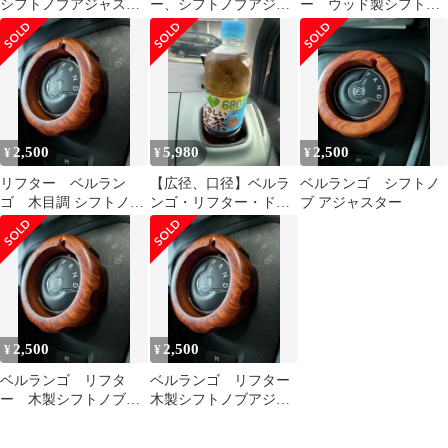
シフトノブアジャスタ
ー、シフトノブアジャ
ー ウッド製シフトノ
ー
スター
ブアジャスター
2,500
5,980
2,500
¥
¥
¥
リフター ベルラン
【広径、口径】ベルラ
ベルランゴ シフトノ
ゴ 木目調 シフトノブ
ンゴ・リフター・ドブ
ブ アジャスター
アジャスター
ロ対応 ドリンクホルダ
ー左右共通 改良版
2,500
2,500
¥
¥
ベルランゴ リフタ
ベルランゴ リフター
ー 木製シフトノブア
木製シフトノブアジャ
ジャスター
スター