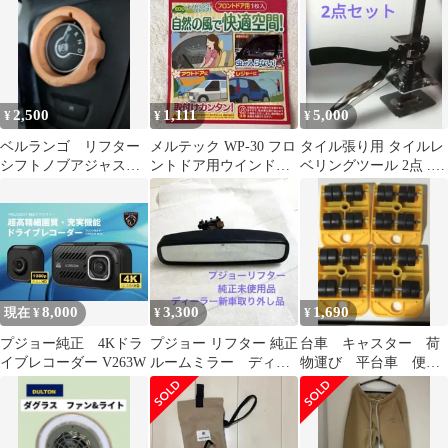
ット
ダー 改良版
2,500
1,111
5,000
¥
¥
¥
ベルランゴ リフター
メルテック WP-30 フロ
タイル張り用 タイルレ
シフトノブアジャスタ
ントドア用ウインドー
ベリングツール 2点 .4
ー
ネット 網戸 虫除け 左
点なら8500
右2枚
8,000
3,300
1,690
現在 ¥
¥
¥
プジョー純正 4Kドラ
プジョー リフター 純正
台車 キャスター 荷
イブレコーダー V263W
ルームミラー ディー
物運び 平台車 便利
ラー新車取り外し品
グッツ 引っ越しグッ
ツ 運搬