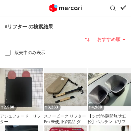
#リフター の検索結果
並び替え
販売中のみ表示
2,980
3,233
4,980
¥
¥
¥
アシュフォード リフ
スノーピーク リフター
【シボ付/隙間無/大口
ター
Pro 未使用保管品 ダッ
径】ベルランゴ/リフタ
チオーブン26用 大小セ
ー/ドブロ ドリンクホル