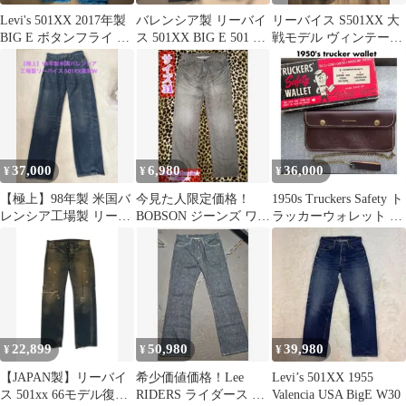
Levi's 501XX 2017年製
バレンシア製 リーバイ
リーバイス S501XX 大
BIG E ボタンフライ ヴ
ス 501XX BIG E 501 66
戦モデル ヴィンテージ
ィンテージ
前期 66後期
Levi's
37,000
6,980
36,000
¥
¥
¥
【極上】98年製 米国バ
今見た人限定価格！
1950s Truckers Safety ト
レンシア工場製 リーバ
BOBSON ジーンズ ワー
ラッカーウォレット ビ
イス 501XX 復刻 W30
ク カーゴ パンツ ダメ
ンテージ財布
ージ
22,899
50,980
39,980
¥
¥
¥
【JAPAN製】リーバイ
希少価値価格！Lee
Levi’s 501XX 1955
ス 501xx 66モデル復刻
RIDERS ライダース デ
Valencia USA BigE W30