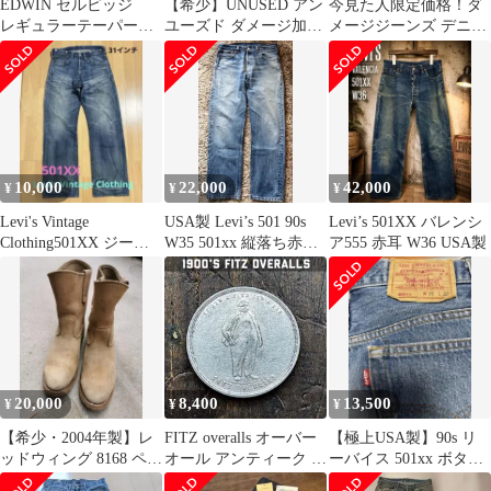
EDWIN セルビッジ
【希少】UNUSED アン
今見た人限定価格！ダ
レギュラーテーパード
ユーズド ダメージ加工
メージジーンズ デニム
W３２赤耳 新品試着の
デニム 501XXタイ
スカル ワーク カーゴ
み
プ 2
10,000
22,000
42,000
¥
¥
¥
Levi's Vintage
USA製 Levi’s 501 90s
Levi’s 501XX バレンシ
Clothing501XX ジーン
W35 501xx 縦落ち赤タ
ア555 赤耳 W36 USA製
ズ復刻版
ブ 552
20,000
8,400
13,500
¥
¥
¥
【希少・2004年製】レ
FITZ overalls オーバー
【極上USA製】90s リ
ッドウィング 8168 ペコ
オール アンティーク ビ
ーバイス 501xx ボタン
スブーツ スエード 8.5E
ンテージ
裏520 W35 L32