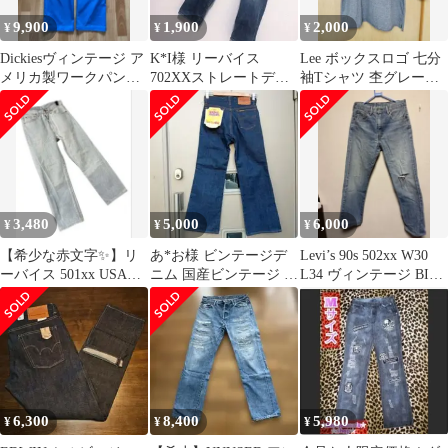
9,900
1,900
2,000
¥
¥
¥
Dickiesヴィンテージ ア
K*I様 リーバイス
Lee ボックスロゴ 七分
メリカ製ワークパンツ
702XXストレートデニ
袖Tシャツ 杢グレー
ブルー W34 青 874
ム w32 Levi's 復刻 日本
ごま塩グレー
3,480
5,000
6,000
¥
¥
¥
【希少な赤文字✨】リ
あ*お様 ビンテージデ
Levi’s 90s 502xx W30
ーバイス 501xx USA製
ニム 国産ビンテージ ビ
L34 ヴィンテージ BIG
ボタンフライ
ックベル フレアデニム
E 赤耳
デットスト
6,300
8,400
5,980
¥
¥
¥