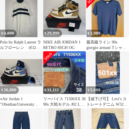
4,000
29,999
3,980
¥
¥
¥
Polo by Ralph Lauren ラ
NIKE AIR JORDAN 1
最高級ライン 90s
ルフローレン ポロシ
RETRO HIGH OG
giorgio armani Tシャツ
ャツ
Lサイズ
26,800
31,111
5,000
¥
¥
¥
⭐︎Air Jordan 1
リーバイス 71506XX 38
【値下げ可】 Levi's ス
"Obsidian/University
90s 大戦モデル J02 LVC
トレートデニム W32
Blue"
506XX
L36