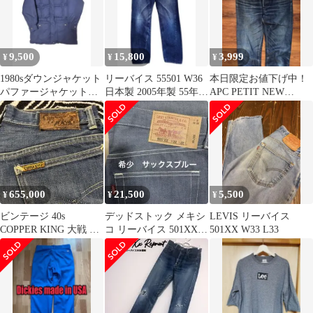
9,500
15,800
3,999
¥
¥
¥
1980sダウンジャケット
リーバイス 55501 W36
本日限定お値下げ中！
パファージャケット
日本製 2005年製 55年モ
APC PETIT NEW
Eddie Bauer
デル
STANDARのデニムパ
ンツ30
655,000
21,500
5,500
¥
¥
¥
ビンテージ 40s
デッドストック メキシ
LEVIS リーバイス
COPPER KING 大戦 デ
コ リーバイス 501XXリ
501XX W33 L33
ニムパンツ vintage
ジット サックスブルー
W32