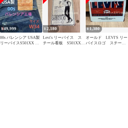
49,999
2,180
1,380
¥
¥
¥
00s バレンシア USA製
Levi's リーバイス ス
オールド LEVI'S リー
リーバイスS501XX 大
チール看板 S501XX
バイスロゴ スチール
戦モデル W34 90s
tinsign ストラウス
看板 501XX tinsign