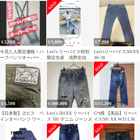
クラッシュ加工 W31
ニム ジーンズ
WAIST32
2,980
5,800
7,900
¥
¥
¥
今見た人限定価格！ハ
Levi's リーバイス特別
Levi'sリーバイス501XX
ーフパンツオーバーオ
限定生産 浅野忠信氏
36×30
ール カジュアル チェッ
着同型同色 150周年記
ク Mサイズ
念モデル
3,500
300,000
15,200
¥
¥
¥
【日本製】ヱビス ペ
Levi’s 501XX リーバイ
G*t様 【美品】リーバ
インターパンツ ワーク
ス 501 デニム ジーンズ
イス501 XX W33 L36
パンツ ファティーグ
（W30〜32くらい）
パンツ ビンテージ