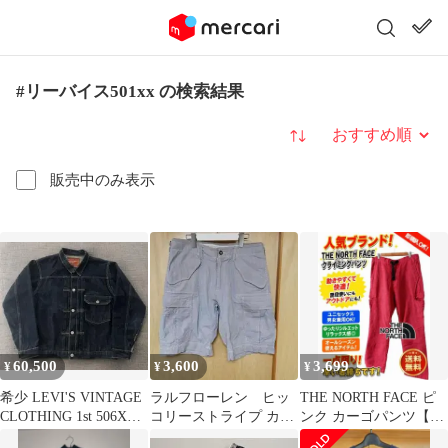
#リーバイス501xx の検索結果
並び替え
販売中のみ表示
60,500
3,600
3,699
¥
¥
¥
希少 LEVI'S VINTAGE
ラルフローレン ヒッ
THE NORTH FACE ピ
CLOTHING 1st 506XX
コリーストライプ カー
ンク カーゴパンツ【✨
38
ゴショートパンツ
グラミチ風✨良品✨】