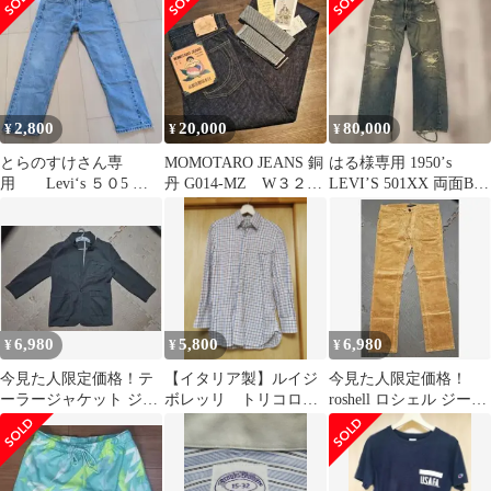
2,800
20,000
80,000
¥
¥
¥
とらのすけさん専
MOMOTARO JEANS 銅
はる様専用 1950’s
用 Levi‘s ５０5 ア
丹 G014-MZ W３２
LEVI’S 501XX 両面BIG
イスブルージーンズ
新品 試着のみ
E
6,980
5,800
6,980
¥
¥
¥
今見た人限定価格！テ
【イタリア製】ルイジ
今見た人限定価格！
ーラージャケット ジャ
ボレッリ トリコロー
roshell ロシェル ジーン
ケット Mサイズ
ルチェックシャツ 定
ズ デニム Lサイズ
価約47000円ほど