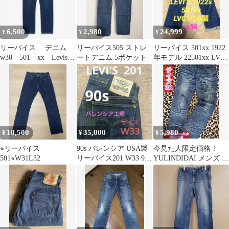
6,500
2,980
24,999
¥
¥
¥
リーバイス デニム
リーバイス505 ストレ
リーバイス 501xx 1922
w30 501 xx Levis
ートデニム 5ポケット
年モデル 22501xx LVC
ジーンズ デニムパンツ
アメリカ製
10,500
35,000
5,980
¥
¥
¥
⭐︎リーバイス
90s バレンシア USA製
今見た人限定価格！
501⭐︎W31L32
リーバイス201 W33 90
YULINDIDAI メンズ ダ
年代 501 555
メージ ジーンズ ワーク