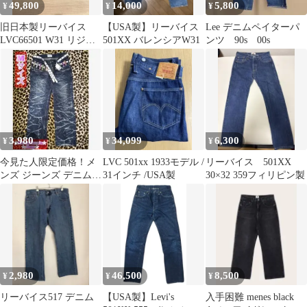
49,800
14,000
5,800
¥
¥
¥
旧日本製リーバイス
【USA製】リーバイス
Lee デニムペイターパ
LVC66501 W31 リジッ
501XX バレンシアW31
ンツ 90s 00s
ト 裾上げのみ 1999年
3,980
34,099
6,300
¥
¥
¥
今見た人限定価格！メ
LVC 501xx 1933モデル /
リーバイス 501XX
ンズ ジーンズ デニム
31インチ /USA製
30×32 359フィリピン製
パンツ
2,980
46,500
8,500
¥
¥
¥
リーバイス517 デニム
【USA製】Levi's
入手困難 menes black