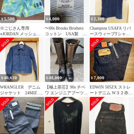
5,500
4,000
2,300
¥
¥
¥
※ごじさん専用
〜00s Brooks Brothers
Champion USAFA リバ
⭐︎JORDAN メッシュシ
コットン USA製 ク
ースウィーブTシャツ
ョートパンツ
レリックシャツ
フェードネイビー
40,630
48,000
7,000
¥
¥
¥
WRANGLER デニム
【極上茶芯】90s チペ
EDWIN 505ZX ストレ
ジャケット 24MJZ 70s
ワ エンジニアブーツ
ートデニム W３２赤耳
60s 棒タロン
8.5D プリント黒タグ
シンチバック 新品未着
PT91
用