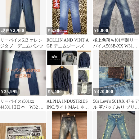
2,980
6,980
8,800
現在 ¥
¥
¥
リーバイス613 オレン
ROLLIN AND VINT A
極上色落ち!01年製リー
ジタブ デニムパンツ
GE デニムジーンズ
バイス503B-XX W31復
刻日本製革パッチ
25,999
5,400
420,000
¥
¥
¥
リーバイスs501xx
ALPHA INDUSTRIES
50s Levi's 501XX 47モデ
44501 旧日本 W32 大
INC.ライトMA-1 ネイ
ル 革パッチあり ブリー
戦モデル lvc 1944
ビー サイズM
チ リペアあり