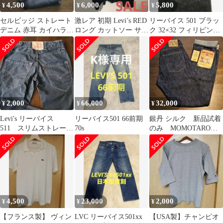
4,500
6,000
5,800
¥
¥
¥
セルビッジ ストレート
激レア 初期 Levi’s RED
リーバイス 501 ブラッ
デニム 赤耳 カイハラ
ロング カットソー サイ
ク 32×32 フィリピン製
W３２ UNIQLO 新品
ズM ポルトガル製
内股シングル 縦落ち
未着用
2,000
66,000
32,000
¥
¥
¥
Levi's リーバイス
リーバイス501 66前期
銀丹 シルク 新品試着
511 スリムストレー
70s
のみ MOMOTARO
ト W32
JEANS G004-SL W３
２
4,500
23,000
2,000
¥
¥
¥
【フランス製】 ヴィン
LVC リーバイス501xx
【USA製】チャンピオ