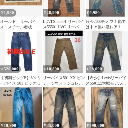
1,980
28,900
9,980
¥
¥
¥
オールド リーバイ
LEVI'S 55501 リーバイ
只今2000円オフ！他で
ス スチール看板
ス55501 LVC リーバイ
は中々無い激レア！デ
501XX tinsign ギャラン
ス501XX
ニム ジーンズ メンズ
ティー
Mサイズ
520,000
10,800
28,000
¥
¥
¥
【初期ビッグE】60s リ
リーバイス501 XX ビン
【希少】Levisリーバイ
ーバイス 501 ビッグE
テージウォッシュレア
スS501xx大戦モデル復
ヴィンテージ
カラー完全別注品 限
刻版
定モデル
10,900
35,000
398,000
¥
¥
¥