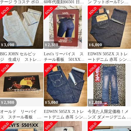
テージ ラコステ ポロシ
60年代復刻66501 日本
ン フットボールTシャ
ャツ ホワイト 70s 80s
製
ツ ヘザーグレー
Champion
3,000
2,380
6,000
¥
¥
¥
BIG JOHN セルビッ
Levi's リーバイス ス
EDWIN 505ZX ストレ
ジ 生成り ストレー
チール看板 501XX
ートデニム 赤耳 シンチ
ト M105D W32 赤
tinsign
バック W31 新品未着用
耳 美品
2,980
5,000
2,080
¥
¥
¥
オールド リーバイ
EDWIN 505ZX ストレ
今見た人限定価格！メ
ス スチール看板
ートデニム 赤耳 シンチ
ンズ ダメージデニム ス
501XX tinsign
バック W31 美品
キニー Mサイズ