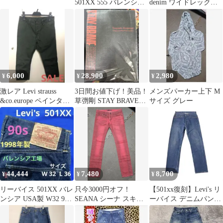
501XX 555 バレンシ
denim ワイドレックデ
ア BIG E 赤耳 濃紺
ニム バギー パンツ
6,000
28,900
2,980
¥
¥
¥
激レア Levi strauss
3日間お値下げ！美品！
メンズパーカー上下 M
&co.europe ペインター
草彅剛 STAY BRAVE
サイズ グレー
チュニジア製
Levi's 501
44,444
7,480
8,700
¥
¥
¥
リーバイス 501XX バレ
只今3000円オフ！
【501xx復刻】Levi's リ
ンシア USA製 W32 90s
SEANA シーナ スキニ
ーバイス デニムパンツ
LVC 501
ー デニム ジーンズ Lサ
W32 ボタン裏544
イズ