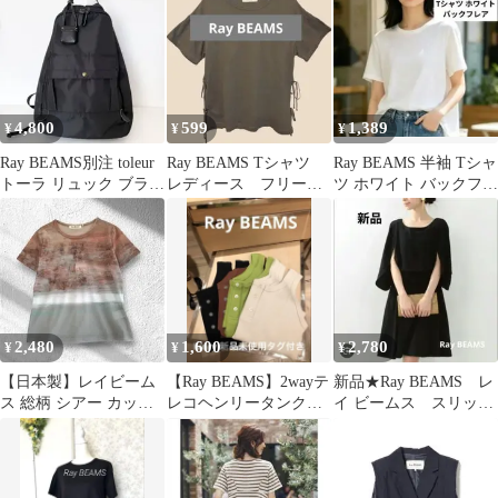
4,800
599
1,389
¥
¥
¥
Ray BEAMS別注 toleur
Ray BEAMS Tシャツ
Ray BEAMS 半袖 Tシャ
トーラ リュック ブラッ
レディース フリーサ
ツ ホワイト バックフレ
ク 軽量 A4収納
イズ
ア
2,480
1,600
2,780
¥
¥
¥
【日本製】レイビーム
【Ray BEAMS】2wayテ
新品★Ray BEAMS レ
ス 総柄 シアー カット
レコヘンリータンクト
イ ビームス スリット
ソー Tシャツ シースル
ップ 新品未使用タグ付
スリーブワンピース
ー 透け感
き
ブラック