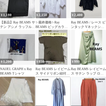
1,180
2,150
2,400
¥
¥
¥
【新品】Ray BEAMS サ
✨最終価格✨Ray
Ray BEAMS / レース ピ
テン アシメ ラッフル
BEAMS ビッグカラー
ンタック Vネックシャ
ワンピース 黒 サイズ0
フリル ブラウス
ツ
1,200
850
999
¥
¥
¥
NAIJEL GRAPH x Ray
Ray BEAMS レイビーム
Ray BEAMS レイビーム
BEAMS Tシャツ
ス サイドリボン紐付カ
ス サテン ラップ ロン
ットソー綿100%カーキ
グスカート 光沢感 リボ
ン