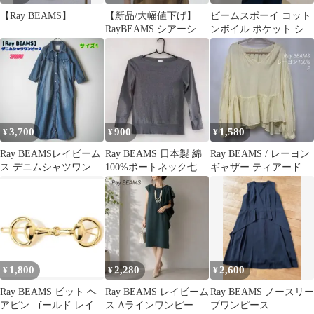
【Ray BEAMS】
【新品/大幅値下げ】
ビームスボーイ コット
RayBEAMS シアーシャ
ンボイル ポケット シア
ーリング パフスリーブ
ー オーバーサイズ シャ
ブラウス
ツ 長袖
3,700
900
1,580
¥
¥
¥
Ray BEAMSレイビーム
Ray BEAMS 日本製 綿
Ray BEAMS / レーヨン
ス デニムシャツワンピ
100%ボートネック七分
ギャザー ティアード ブ
ースロング丈 2WAYサ
袖トップス 杢グレー M
ラウス
イズ1
1,800
2,280
2,600
¥
¥
¥
Ray BEAMS ビット ヘ
Ray BEAMS レイビーム
Ray BEAMS ノースリー
アピン ゴールド レイビ
ス Aラインワンピース
ブワンピース