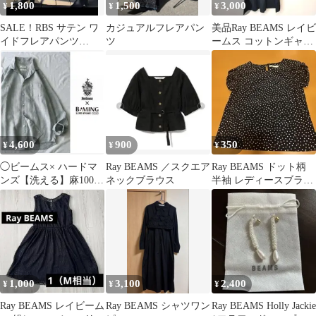
1,800
1,500
3,000
¥
¥
¥
SALE！RBS サテン ワ
カジュアルフレアパン
美品Ray BEAMS レイビ
イドフレアパンツ
ツ
ームス コットンギャザ
BEAMS
ーワンピース ブラック
4,600
900
350
¥
¥
¥
◯ビームス× ハードマ
Ray BEAMS ／スクエア
Ray BEAMS ドット柄
ンズ【洗える】麻100%
ネックブラウス
半袖 レディースブラウ
リネン シャツ ブラウス
ス サイズ0 色ネイビー
1,000
3,100
2,400
¥
¥
¥
Ray BEAMS レイビーム
Ray BEAMS シャツワン
Ray BEAMS Holly Jackie