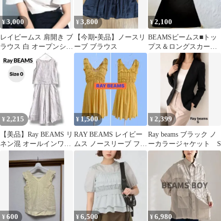
3,000
3,800
2,100
¥
¥
¥
レイビームス 肩開き ブ
【今期•美品】ノースリ
BEAMSビームス■トッ
ラウス 白 オープンショ
ーブ ブラウス
プス＆ロングスカート
ルダー 半袖シャツ
セットアップ■ロングワ
ンピース黒
2,215
1,500
2,399
¥
¥
¥
【美品】Ray BEAMS リ
RAY BEAMS レイビー
Ray beams ブラック ノ
ネン混 オールインワン
ムス ノースリーブ フリ
ーカラージャケット S
0 ホワイト ストライプ
ルワンピース フリーサ
イズ
600
6,500
6,980
¥
¥
¥