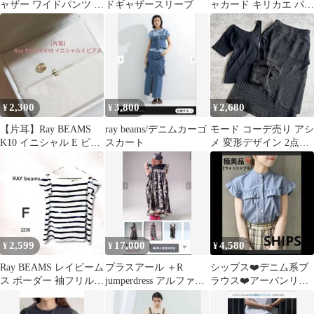
ャザー ワイドパンツ ブ
ドギャザースリーブ
ャカード キリカエ パフ
ラック
スリーブ ワンピース
2,300
3,800
2,680
¥
¥
¥
【片耳】Ray BEAMS
ray beams/デニムカーゴ
モード コーデ売り アシ
K10 イニシャル E ピア
スカート
メ 変形デザイン 2点セ
ス アルファベット 極小
ット 黒 M きれいめカ
ジュアル
2,599
17,000
4,580
¥
¥
¥
Ray BEAMS レイビーム
プラスアール ＋R
シップス❤️デニム系ブ
ス ボーダー 袖フリル
jumperdress アルファベ
ラウス❤️アーバンリサ
カットソー F 半袖 春夏
ット黒
ーチ イエナ トゥモ
ローランド ビームス