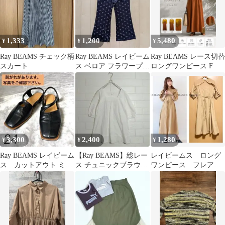
1,333
1,200
5,480
¥
¥
¥
Ray BEAMS チェック柄
Ray BEAMS レイビーム
Ray BEAMS レース切替
スカート
ス ベロア フラワープリ
ロングワンピース F
ント パンツ ネイビー 1
3,300
2,400
1,280
¥
¥
¥
Ray BEAMS レイビーム
【Ray BEAMS】総レー
レイビームス ロング
ス カットアウト ミュ
ス チュニックブラウス
ワンピース フレアス
ール ビームス 黒
スクエアネック ホワイ
カート フリル 5分袖
サンダル
ト 白