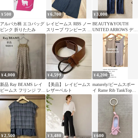
500
6,700
3,000
¥
¥
¥
アルパカ柄 エコバッグ
レイビームス RBS ノー
BEAUTY&YOUTH
ピンク 折りたたみ
スリーブ ワンピース 切
UNITED ARROWS デニ
り替え ブラック
ムパンツ
4,000
4,599
4,200
¥
¥
¥
新品 Ray BEAMS レイ
【美品】 レイビームス
maturely/ビームスボー
ビームス フリンジ フレ
レザーベルト
イ Rame Rib TankTop
ア キャミ ワンピース 0
Silver
2,500
3,480
600
¥
¥
¥