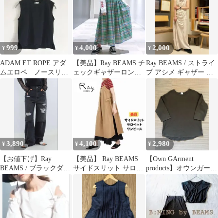
999
4,000
2,000
¥
¥
¥
ADAM ET ROPE アダ
【美品】Ray BEAMS チ
Ray BEAMS / ストライ
ムエロペ ノースリー
ェックギャザーロング
プ アシメ ギャザー ワ
ブ リブカットソー ブラ
スカート グリーン フレ
ンピース
ック
ア
3,890
4,100
2,980
¥
¥
¥
【お値下げ】Ray
【美品】 Ray BEAMS
【Own GArment
BEAMS / ブラックダメ
サイドスリット サロペ
products】オウンガーメ
ージ デニム パンツ(タ
ットワンピース ベージ
ントプロダクツカット
グ付き)
ュ
ソー