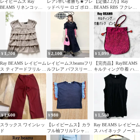
レイビームス Ray
レア♪早い者勝ち★フレ
【定価2.2万】Ray
BEAMS リネンコット
ッドペリー ロゴ ポロシ
BEAMS RBS フクレジ
ン 総柄ニットカーディ
ャツ ネイビー バックプ
ャカードキリカエワン
ガン グレー
リーツ
ピース
1,700
2,100
1,099
¥
¥
¥
Ray BEAMS レイビーム
レイビームスbeamsフリ
【完売品】RayBEAMS
ス ティアードフリル 半
ルフレア パフスリーブ
キルティング巾着 ハン
袖
ブラックワンピース
ドバッグ レオパード
柄 ピンク
1,600
980
1,580
¥
¥
¥
スラックス ワインレッ
【レイビームス】カラ
Ray BEAMS レイビーム
ド
フル袖フリルTシャ
ス ハイネック ノースリ
ツ ブラック
ーブ ブラウス 黒