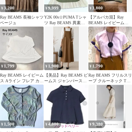
3,200
9,999
3,800
¥
¥
¥
Ray BEAMS 長袖シャツ
Y2K 00s☆PUMA Tシャ
【アルパカ混】Ray
ベージュ
ツ Ray BEAMS 異素材
BEAMS レイビームス
ワークスカート
ミックスカラーニット
40L相当
1,799
1,900
1,790
¥
¥
¥
Ray BEAMS レイビーム
⁠【美品】Ray BEAMS ビ
Ray BEAMS フリルスリ
ス Aライン フレア カッ
ームス ジャンパースカ
ーブ クルーネック Tシ
トソー ロンT 白 綿
ート 1⁠
ャツ
1,500
4,880
9,380
¥
¥
¥