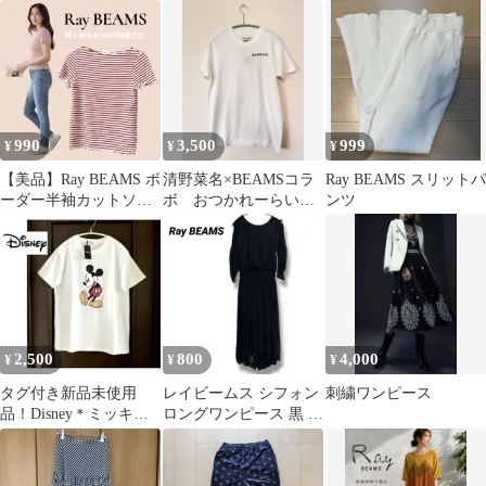
ームス ヘアクリップ
ノースリーブ 結婚式
990
3,500
999
¥
¥
¥
【美品】Ray BEAMS ボ
清野菜名×BEAMSコラ
Ray BEAMS スリットパ
ーダー半袖カットソー
ボ おつかれーらいす
ンツ
レッド×ホワイト 日本
Tシャツ ホワイト
製
2,500
800
4,000
¥
¥
¥
タグ付き新品未使用
レイビームス シフォン
刺繍ワンピース
品！Disney＊ミッキー
ロングワンピース 黒 フ
マウスTEEシャツ
ィッシュテール ドロー
コード Ｆ