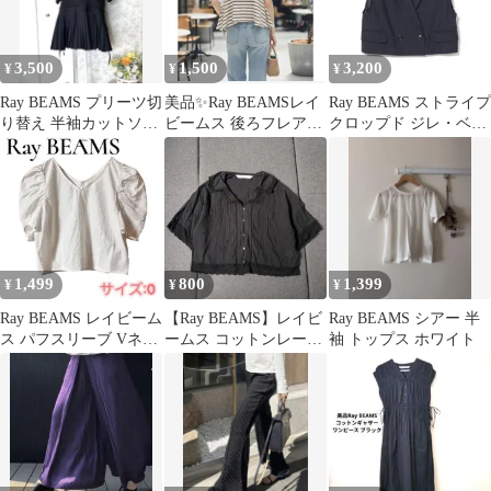
3,500
1,500
3,200
¥
¥
¥
Ray BEAMS プリーツ切
美品✨Ray BEAMSレイ
Ray BEAMS ストライプ
り替え 半袖カットソー
ビームス 後ろフレアボ
クロップド ジレ・ベス
ブラック
ーダーTブラウン×白 フ
ト・ネイビー・ストラ
リー
イプ
1,499
800
1,399
¥
¥
¥
Ray BEAMS レイビーム
【Ray BEAMS】レイビ
Ray BEAMS シアー 半
ス パフスリーブ Vネッ
ームス コットンレース
袖 トップス ホワイト
ク ブラウス 半袖
ブラウス ブラック 半袖