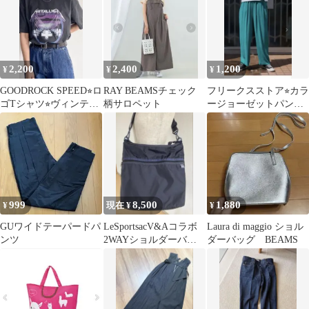
2,200
2,400
1,200
¥
¥
¥
GOODROCK SPEED⭐︎ロ
RAY BEAMSチェック
フリークスストア⭐︎カラ
ゴTシャツ⭐︎ヴィンテー
柄サロペット
ージョーゼットパンツ
ジグッドロックスピー
グリーン！ワンピース
ド
デニムシャツ
999
8,500
1,880
¥
現在 ¥
¥
GUワイドテーパードパ
LeSportsacV&Aコラボ
Laura di maggio ショル
ンツ
2WAYショルダーバッ
ダーバッグ BEAMS
ク・ピンパーネル・ネ
イビー