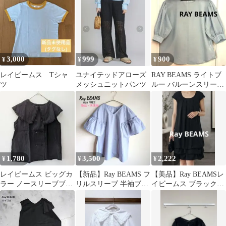
3,000
999
900
¥
¥
¥
レイビームス Tシャ
ユナイテッドアローズ
RAY BEAMS ライトブ
ツ
メッシュニットパンツ
ルー バルーンスリーブ
ブラウス
1,780
3,500
2,222
¥
¥
¥
レイビームス ビッグカ
【新品】Ray BEAMS フ
【美品】Ray BEAMSレ
ラー ノースリーブブラ
リルスリーブ 半袖ブラ
イビームス ブラックフ
ウス 黒 サイズ0 レース
ウス ライトブルー
ォーマル ドレス ワンピ
付
ース1