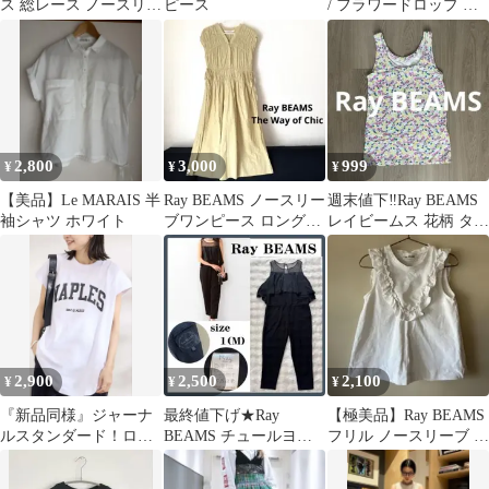
ス 総レース ノースリー
ピース
/ フラワードロップ ピ
ブワンピース M相当
アス
2,800
3,000
999
¥
¥
¥
【美品】Le MARAIS 半
Ray BEAMS ノースリー
週末値下‼️Ray BEAMS
袖シャツ ホワイト
ブワンピース ロングワ
レイビームス 花柄 タン
ンピース ウエスト絞り
クトップ ノースリーブ
黄色
2,900
2,500
2,100
¥
¥
¥
『新品同様』ジャーナ
最終値下げ★Ray
【極美品】Ray BEAMS
ルスタンダード！ロゴ
BEAMS チュールヨー
フリル ノースリーブ カ
Tシャツ⭐︎ワンピースデ
クティアードオールイ
ットソー ホワイト 日本
ニムパンツ
ンワン 黒 M
製