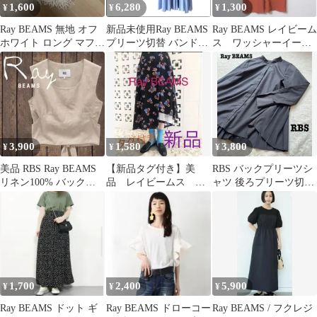
1,600
6,280
1,300
¥
¥
¥
Ray BEAMS 無地 オフ
新品未使用Ray BEAMS
Ray BEAMS レイビーム
ホワイト ロング マフラ
プリーツ切替 バンドカ
ス ワッシャーイージ
ー 大判サイズ
ラーワンピース F ブル
ーパンツ
ー
3,900
1,580
3,800
¥
¥
¥
美品 RBS Ray BEAMS
【新品タグ付き】美
RBS バックプリーツシ
リネン100% バックリ
品 レイビームス 花
ャツ 後ろプリーツ切替
ボンブラウス ベージュ
柄 スカート beams
ブラウス 黒
ビームス
1,700
2,400
5,900
¥
¥
¥
Ray BEAMS ドット ギ
Ray BEAMS ドローコー
Ray BEAMS / フクレジ