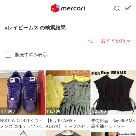
#レイビームス の検索結果
並び替え
販売中のみ表示
7,800
1,780
2,700
¥
¥
¥
NIKE W CORTEZ ウィ
【Ray BEAMS +
未使用品 Ray BEAMS
メンズ コルテッツ パー
ADIVA】 トップスセッ
黒半袖カットソー
プル 25.5cm
ト