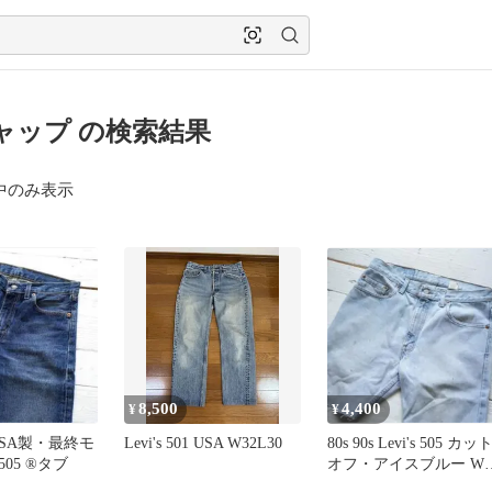
ャップ の検索結果
中のみ表示
8,500
4,400
¥
¥
USA製・最終モ
Levi's 501 USA W32L30
80s 90s Levi's 505 カッ
 505 ®️タブ
オフ・アイスブルー W3
カナダ製