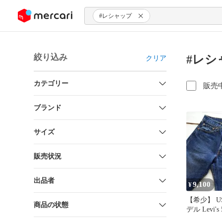
ンツにスキップ
#レシャップ
絞り込み
#レシ
クリア
カテゴリー
販売
ブランド
サイズ
販売状況
出品者
9,100
¥
【希少】 
商品の状態
デル Levi's