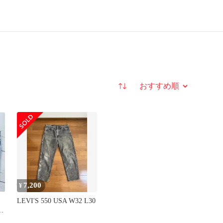
並び替え
7,200
¥
ト
LEVI'S 550 USA W32 L30
3